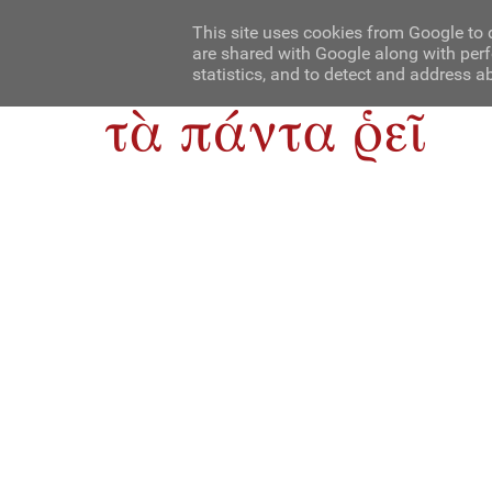
Αρχική
Contact Us
About Us
This site uses cookies from Google to d
are shared with Google along with perf
statistics, and to detect and address a