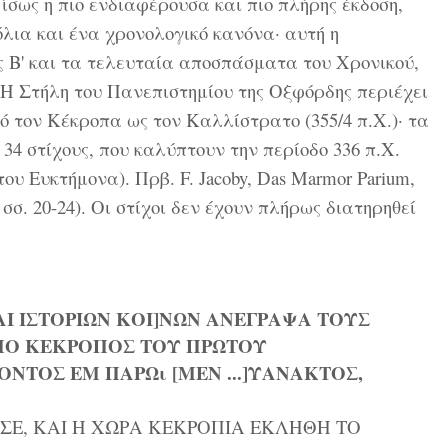
αι, ίσως η πιο ενδιαφέρουσα και πιο πλήρης έκδοση,
χόλια και ένα χρονολογικό κανόνα· αυτή η
 Β' και τα τελευταία αποσπάσματα του Χρονικού,
. Η Στήλη του Πανεπιστημίου της Οξφόρδης περιέχει
ό τον Κέκροπα ως τον Καλλίστρατο (355/4 π.Χ.)· τα
4 στίχους, που καλύπτουν την περίοδο 336 π.Χ.
του Ευκτήμονα). Πρβ. F. Jacoby, Das Marmor Parium,
ς σσ. 20-24). Οι στίχοι δεν έχουν πλήρως διατηρηθεί
ΑΙ ΙΣΤΟΡΙΩΝ ΚΟΙ]ΝΩΝ ΑΝΕΓΡΑΨΑ ΤΟΥΣ
ΠΟ ΚΕΚΡΟΠΟΣ ΤΟΥ ΠΡΩΤΟΥ
ΝΤΟΣ ΕΜ ΠΑΡΩι [ΜΕΝ ...]ΥΑΝΑΚΤΟΣ,
ΣΕ, ΚΑΙ Η ΧΩΡΑ ΚΕΚΡΟΠΙΑ ΕΚΛΗΘΗ ΤΟ