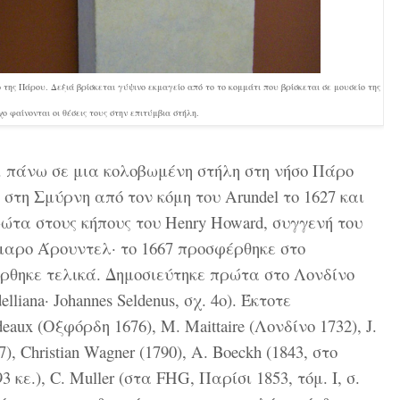
 της Πάρου. Δεξιά βρίσκεται γύψινο εκμαγείο από το το κομμάτι που βρίσκεται σε μουσείο της
ο φαίνονται οι θέσεις τους στην επιτύμβια στήλη.
Χ. πάνω σε μια κολοβωμένη στήλη στη νήσο Πάρο
 στη Σμύρνη από τον κόμη του Arundel το 1627 και
ρώτα στους κήπους του Henry Howard, συγγενή του
μαρο Άρουντελ· το 1667 προσφέρθηκε στο
ρθηκε τελικά. Δημοσιεύτηκε πρώτα στο Λονδίνο
liana· Johannes Seldenus, σχ. 4ο). Έκτοτε
aux (Οξφόρδη 1676), Μ. Maittaire (Λονδίνο 1732), J.
 Christian Wagner (1790), Α. Boeckh (1843, στο
293 κε.), C. Muller (στα FHG, Παρίσι 1853, τόμ. Ι, σ.