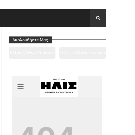
Ακολουθήστε Μας
Https://www.youtube.
Https://www.faceboo
Com/channel/UC0wk
K.com/tapantarei1965
2ge3sheyTkgpAkeBan
/?
G
Ref=pages_you_mana
Ge