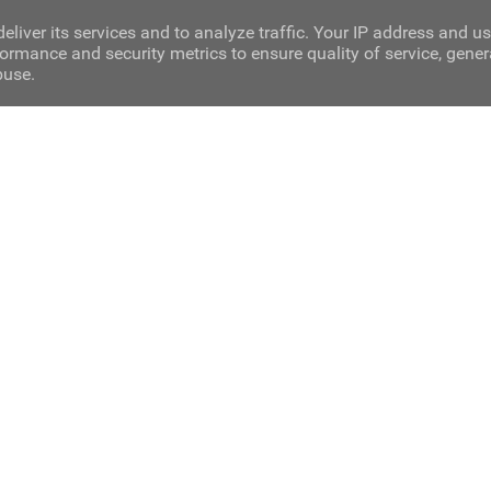
eliver its services and to analyze traffic. Your IP address and u
ormance and security metrics to ensure quality of service, gene
buse.