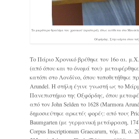
Το μικρότερο θραύσμα του χρονικού (αριστερά), όπως εκτίθεται στο Μουσείο
Οξφόρδης. Στην κάρτα στον τοίχ
Το Πάριο Χρονικό βρέθηκε τον 16ο αι. μ.
(από όπου και το όνομά του)· μεταφέρθηκε
κατόπι στο Λονδίνο, όπου τοποθετήθηκε π
Arundel. Η στήλη έγινε γνωστή ως το Μάρ
Πανεπιστήμιο της Οξφόρδης, όπου μεταφέ
από τον John Selden το 1628 (Marmora Arundel
δημοσιεύτηκε αρκετές φορές: από τους Pride
Baumgarten (με γερμανική μετάφραση, 1747),
Corpus Inscriptionum Graecarurn, τόμ. II, σ. 