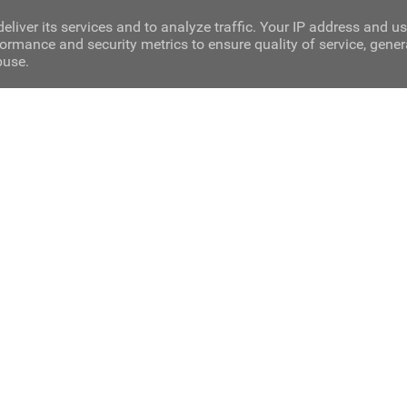
eliver its services and to analyze traffic. Your IP address and u
ormance and security metrics to ensure quality of service, gene
buse.