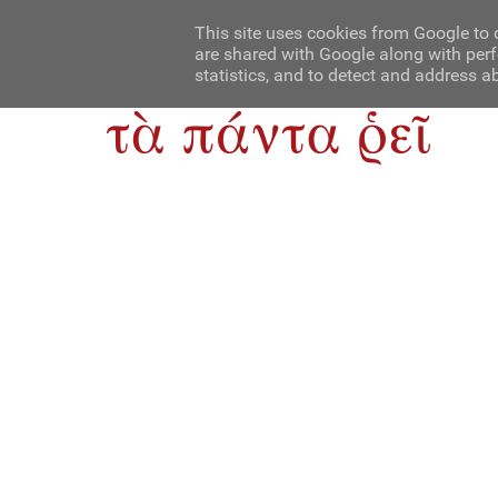
Αρχική
Contact Us
About Us
This site uses cookies from Google to d
are shared with Google along with perf
statistics, and to detect and address a