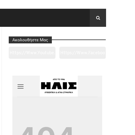
Ακολουθήστε Μας
Https://www.youtube.
Https://www.faceboo
Com/channel/UC0wk
K.com/tapantarei1965
2ge3sheyTkgpAkeBan
/?
G
Ref=pages_you_mana
Ge