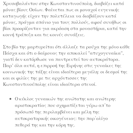
Χρυσοβαλάντου στην Κωνσταντινούπολη, διαβάζει κατά
μόνας βίους Οσίων. Φαίνεται πως οι μοναχοί ευγενικής
καταγωγής είχαν την πολυτέλεια να διαβάζουν κατά
μόνας, πράγμα σπάνιο για τους πολλούς, αφού συνήθως οι
βίοι προορίζονταν για ακρόαση στα μοναστήρια, κατά την
κοινή τράπεζα και τις κοινές συνάξεις.
Στο βίο της μαρτυρείται ότι άλλαζε τα ρούχα της μόνο κάθε
Πάσχα και ότι ο δαίμονας την αποκαλεί ''ατυχογυναίκα'',
γιατί δεν κατόρθωσε να παντρευτεί τον αυτοκράτορα.
Παρ’ όλα αυτά, η επιρροή της Ειρήνης στις γυναίκες της
κοινωνικής της τάξης είναι ιδιαίτερα μεγάλη: οι δεσμοί της
και οι φιλίες της με τις αρχόντισσες της
Κωνσταντινούπολης είναι ιδιαίτερα στενοί.
Ο κύκλος γυναικών της ανώτατης και ανώτερης
αριστοκρατίας που σχηματίζεται γύρω απ΄το
πρόσωπό της περιλαμβάνει και μέλη της
αυτοκρατορικής οικογένειας: την παρ΄ολίγο
πεθερά της και την κόρη της.