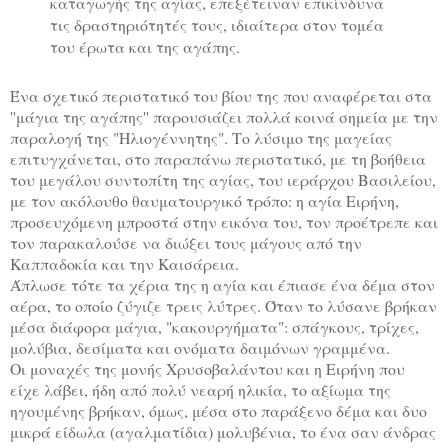
καταγωγής της αγίας, επεξέτειναν επικίνδυνα
τις δραστηριότητές τους, ιδιαίτερα στον τομέα
του έρωτα και της αγάπης.
Ένα σχετικό περιστατικό του βίου της που αναφέρεται στα
''μάγια της αγάπης'' παρουσιάζει πολλά κοινά σημεία με την
παραλογή της "Ηλιογέννητης". Το λύσιμο της μαγείας
επιτυγχάνεται, στο παραπάνω περιστατικό, με τη βοήθεια
του μεγάλου συντοπίτη της αγίας, του ιεράρχου Βασιλείου,
με τον ακόλουθο θαυματουργικό τρόπο: η αγία Ειρήνη,
προσευχόμενη μπροστά στην εικόνα του, τον προέτρεπε και
τον παρακαλούσε να διώξει τους μάγους από την
Καππαδοκία και την Καισάρεια.
Άπλωσε τότε τα χέρια της η αγία και έπιασε ένα δέμα στον
αέρα, το οποίο ζύγιζε τρεις λύτρες. Όταν το λύσανε βρήκαν
μέσα διάφορα μάγια, "κακουργήματα": σπάγκους, τρίχες,
μολύβια, δεσίματα και ονόματα δαιμόνων γραμμένα.
Οι μοναχές της μονής Χρυσοβαλάντου και η Ειρήνη που
είχε λάβει, ήδη από πολύ νεαρή ηλικία, το αξίωμα της
ηγουμένης βρήκαν, όμως, μέσα στο παράξενο δέμα και δυο
μικρά είδωλα (αγαλματίδια) μολυβένια, το ένα σαν άνδρας