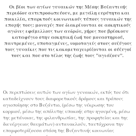
Οι βίοι των αγίων γυναικών της Μέσης Βυζαντινής
περιόδου αντιπροσωπεύουν, με μεγάλη ευρύτητα και
ποικιλία, υπαρκτούς κοινωνικούς τύπους γυναικών της
εποχής τους: μοναχές που διακρίνονται σε ασκητικούς
αγώνες εφάμιλλους των ανδρών, χήρες που βρίσκουν
καταφύγιο στην ασκητική ζωή του μοναστηριού,
παντρεμένες, υποταγμένες, νομοταγείς στους συζύγους
τους γυναίκες που τις κακομεταχειρίζονται οι σύζυγοί
τους και που στο τέλος της ζωής τους ''αγιάζουν''.
Οι περιπτώσεις αυτών των αγίων γυναικών, εκτός του ότι
καταδείχνουν τους διαφορετικούς δρόμους και τρόπους
αγιοποίησης στο Βυζάντιο, (μέσω της νέκρωσης του
κορμιού, μέσω της απόλυτης υπακοής στην ηγουμένη, μέσω
της μετάνοιας, της φιλανθρωπίας, της προφητείας και της
διενέργειας θαυμάτων) αντανακλούν, ταυτόχρονα την
επαμφοτερίζουσα στάση της Βυζαντινής κοινωνίας