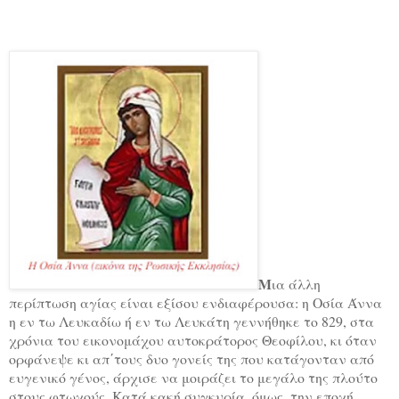
Μ
ια άλλη
περίπτωση αγίας είναι εξίσου ενδιαφέρουσα: η Οσία Άννα
η εν τω Λευκαδίω ή εν τω Λευκάτη γεννήθηκε το 829, στα
χρόνια του εικονομάχου αυτοκράτορος Θεοφίλου, κι όταν
ορφάνεψε κι απ΄τους δυο γονείς της που κατάγονταν από
ευγενικό γένος, άρχισε να μοιράζει το μεγάλο της πλούτο
στους φτωχούς. Κατά κακή συγκυρία, όμως, την εποχή