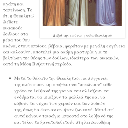
αγάπη και
ταπείνωση. Το
ότι η Θεοκλητώ
διέθετε
οικιακούς
δούλους στα
Δεξιά της εικόνας η οσία Θεοκλητώ
μέσα του 9ου
αιώνα, στους οποίους, βέβαια, φερόταν με μεγάλη ευγένεια
και καλοσύνη, αποτελεί μια ακόμη μαρτυρία για τη
βελτίωση της θέσης των δούλων, ιδιαίτερα των οικιακών,
κατά τη Μέση Βυζαντινή περίοδο.
Μετά το θάνατο της Θεοκλητούς, οι συγγενείς
της απόκτησαν τη συνήθεια να ''σηκώνουν'' κάθε
χρόνο το λείψανό της για να του αλλάξουν τα
ενδύματα, να ισιάζουν τα μαλλιά της και να
κόβουν τα νύχια των χεριών και των ποδιών
της, όπως θα έκαναν αν ήταν ζωντανή. Μετά απ'
αυτά κάνουν τρισάγιο μπροστά στο λείψανό της
και τέλος το ξανατοποθετούν στη λειψανοθήκη