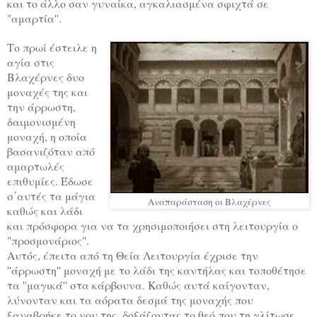
και το άλλο σαν γυναίκα, αγκαλιασμένα σφιχτά σε
"αμαρτία''.
Το πρωί έστειλε η
αγία στις
Βλαχέρνες δυο
μοναχές της και
την άρρωστη,
δαιμονισμένη
μοναχή, η οποία
βασανιζόταν από
αμαρτωλές
επιθυμίες. Έδωσε
σ΄αυτές τα μάγια
Αναπαράσταση οι Βλαχέρνες
καθώς και λάδι
και πρόσφορα για να τα χρησιμοποιήσει στη λειτουργία ο
"προσμονάριος".
Αυτός, έπειτα από τη Θεία Λειτουργία έχρισε την
''άρρωστη'' μοναχή με το λάδι της καντήλας και τοποθέτησε
τα ''μαγικά'' στα κάρβουνα. Καθώς αυτά καίγονταν,
λύνονταν και τα αόρατα δεσμά της μοναχής που
ξαναβρήκε το νου της, δοξάζοντας το θεό που τη γλίτωσε.