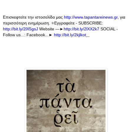
Επισκεφτείτε την ιστοσελίδα μας
http
://
www
.
tapantareinews
.
gr
, για
περισσότερη ενημέρωση.
⭐
Εγγραφείτε - SUBSCRIBE:
http://bit.ly/2lX5gsJ
Website —►
http://bit.ly/2lXX2k7
SOCIAL -
Follow us...: Facebook...►
http://bit.ly/2kjlkot