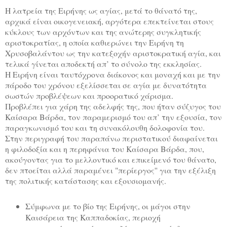
Η λατρεία της Ειρήνης ως αγίας, μετά το θάνατό της,
αρχικά είναι οικογενειακή, αργότερα επεκτείνεται στους
κύκλους των αρχόντων και της ανώτερης συγκλητικής
αριστοκρατίας, η οποία καθιερώνει την Ειρήνη τη
Χρυσοβαλάντου ως την κατεξοχήν αριστοκρατική αγία, και
τελικά γίνεται αποδεκτή απ’ το σύνολο της εκκλησίας.
Η Ειρήνη είναι ταυτόχρονα διάκονος και μοναχή και με την
πάροδο του χρόνου εξελίσσεται σε αγία με δυνατότητα
σωστών προβλέψεων και προορατικό χάρισμα.
Προβλέπει για χάρη της αδελφής της, που ήταν σύζυγος του
Καίσαρα Βάρδα, τον παραμερισμό του απ’ την εξουσία, τον
παραγκωνισμό του και τη συνακόλουθη δολοφονία του.
Στην περιγραφή του παραπάνω περιστατικού διαφαίνεται
η φιλοδοξία και η περηφάνια του Καίσαρα Βάρδα, που,
ακούγοντας για το μελλοντικό και επικείμενό του θάνατο,
δεν πτοείται αλλά παραμένει "περίεργος'' για την εξέλιξη
της πολιτικής κατάστασης και εξουσιομανής.
Σύμφωνα με το βίο της Ειρήνης, οι μάγοι στην
Καισάρεια της Καππαδοκίας, περιοχή