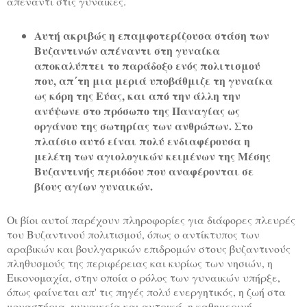
απέναντι στις γυναίκες.
Αυτή ακριβώς η επαμφοτερίζουσα στάση των
Βυζαντινών απέναντι στη γυναίκα
αποκαλύπτει το παράδοξο ενός πολιτισμού
που, απ΄τη μια μεριά υποβάθμιζε τη γυναίκα
ως κόρη της Εύας, και από την άλλη την
ανύψωνε στο πρόσωπο της Παναγίας ως
οργάνου της σωτηρίας των ανθρώπων. Στο
πλαίσιο αυτό είναι πολύ ενδιαφέρουσα η
μελέτη των αγιολογικών κειμένων της Μέσης
Βυζαντινής περιόδου που αναφέρονται σε
βίους αγίων γυναικών.
Οι βίοι αυτοί παρέχουν πληροφορίες για διάφορες πλευρές
του Βυζαντινού πολιτισμού, όπως ο αντίκτυπος των
αραβικών και βουλγαρικών επιδρομών στους βυζαντινούς
πληθυσμούς της περιφέρειας και κυρίως των νησιών, η
Εικονομαχία, στην οποία ο ρόλος των γυναικών υπήρξε,
όπως φαίνεται απ' τις πηγές πολύ ενεργητικός, η ζωή στα
μοναστήρια, γυναικεία και αντρικά, η καθημερινή