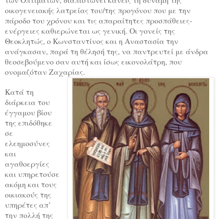
οικογενειακής λατρείας του/της προγόνου που με την
πάροδο του χρόνου και τις απαραίτητες προσπάθειες-
ενέργειες καθιερώνεται ως γενική. Οι γονείς της
Θεοκλητώς, ο Κωνσταντίνος και η Αναστασία την
ανάγκασαν, παρά τη θέλησή της, να παντρευτεί με άνδρα
θεοσεβούμενο σαν αυτή και ίσως εικονολάτρη, που
ονομαζόταν Ζαχαρίας.
Κατά τη
διάρκεια του
έγγαμου βίου
της επιδόθηκε
σε
ελεημοσύνες
και
αγαθοεργίες
και υπηρετούσε
ακόμη και τους
οικιακούς της
υπηρέτες απ’
την πολλή της