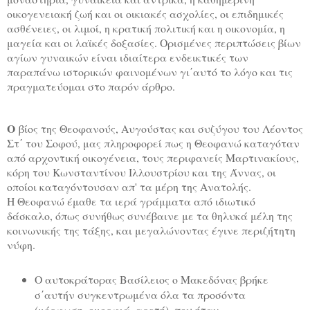
οικογενειακή ζωή και οι οικιακές ασχολίες, οι επιδημικές
ασθένειες, οι λιμοί, η κρατική πολιτική και η οικονομία, η
μαγεία και οι λαϊκές δοξασίες. Ορισμένες περιπτώσεις βίων
αγίων γυναικών είναι ιδιαίτερα ενδεικτικές των
παραπάνω ιστορικών φαινομένων γι΄αυτό το λόγο και τις
πραγματεύομαι στο παρόν άρθρο.
Ο
βίος της Θεοφανούς, Αυγούστας και συζύγου του Λέοντος
Στ΄ του Σοφού, μας πληροφορεί πως η Θεοφανώ καταγόταν
από αρχοντική οικογένεια, τους περιφανείς Μαρτινακίους,
κόρη του Κωνσταντίνου Ιλλουστρίου και της Άννας, οι
οποίοι καταγόντουσαν απ' τα μέρη της Ανατολής.
Η Θεοφανώ έμαθε τα ιερά γράμματα από ιδιωτικό
δάσκαλο, όπως συνήθως συνέβαινε με τα θηλυκά μέλη της
κοινωνικής της τάξης, και μεγαλώνοντας έγινε περιζήτητη
νύφη.
Ο αυτοκράτορας Βασίλειος ο Μακεδόνας βρήκε
σ΄αυτήν συγκεντρωμένα όλα τα προσόντα
(μόρφωση, ομορφιά, αρετή), που ήταν