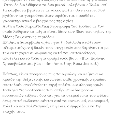
Όταν δε διαλύθηκαν τα δυο μικρά μολυβένια είδωλα, απ'
τα κάρβουνα βγαίνανε μεγάλες φωτιές σαν εκείνες που
βγάζουν τα γουρούνια όταν σφάζονται, προσθέτει
χαρακτηριστικά ο βιογράφος της αγίας.
Αυτή η τόσο παραστατική περιγραφή του τρόπου με τον
οποίο λύθηκαν τα μάγια είναι ίδιον των βίων των αγίων της
Μέσης Βυζαντινής περιόδου.
Επίσης, η παρέμβαση αγίων για τη διάσωση ανώτερων
αξιωματούχων ή δικών τους συγγενών που βαρύνονται με
την κατηγορία συνωμοσίας κατά του αυτοκράτορα,
αποτελεί κοινό τόπο για ορισμένους βίους. (Βίος Ειρήνης
Χρυσοβαλάντου, βίος οσίου Λουκά της Βοιωτίας κ.ά.).
Πάντως, είναι προφανές πως τα αγιολογικά κείμενα ως
προϊόν της βυζαντινής κοινωνίας κάθε χρονικής περιόδου
αποτελούν ανεξάντλητη πηγή πολύτιμων πληροφοριών
τόσο για τις νοοτροπίες των ανθρώπων διαφόρων
κοινωνικών τάξεων όσο και για τα στερεότυπα του φύλου,
όπως αυτά κωδικοποιούνται από τα κοινωνικά, οικονομικά,
πολιτικά και πολιτισμικά, εν γένει, συμφραζόμενα της
εποχής τους.