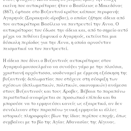
εκείνη που αυτοκράτορας ήταν ο Βασίλειος ο Μακεδόνας
(867), έφτασε στο Βυζαντινό κράτος κάποιος περιφανής
Αγαρηνός (Σαρακηνός-άραβας), ο οποίος ζήτησε άδεια από
τον αυτοκράτορα Βασίλειο να παντρευτεί την Άννα. Ο
αυτοκράτορας του έδωσε την άδεια και, από το σημείο αυτό
μέχρι να πεθάνει ξαφνικά ο Αγαρηνός, εκτείνεται μια
δύσκολη περίοδος για την Άννα, η οποία αρνούνταν
πεισματικά να τον παντρευτεί.
Η άδεια που δίνει ο Βυζαντινός αυτοκράτορας στον
Αγαρηνό-μουσουλμάνο να συνάψει γάμο με την πλούσια,
χριστιανή αρχόντισσα, ισοδυναμεί με έμμεση εξάσκηση της
βυζαντινής διπλωματίας που στόχευε στη σύσφιξη των
σχέσεων (διπλωματικών, πολιτικών, οικονομικών) ανάμεσα
στους Βυζαντινούς και τους Άραβες. Βέβαια το παραπάνω
περιστατικό αναφέρεται σε προσωπικό επίπεδο και θα
μπορούσε να το ερμηνεύσει κανείς ως εξαιρετικό, αν δεν
συνέκλιναν στην παραπάνω γενική ερμηνεία κι άλλες
ιστορικές πληροφορίες βίων της ίδιας περίπου εποχής, όπως
συμβαίνει με το βίο της Αγίας Αθανασίας της Αίγινας.