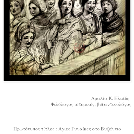
Αμαλία Κ. Ηλιάδη
Φιλόλογος-ιστορικός, βυζαντινολόγος
Πρωτότυπος τίτλος : Άγιες Γυναίκες στο Βυζάντιο