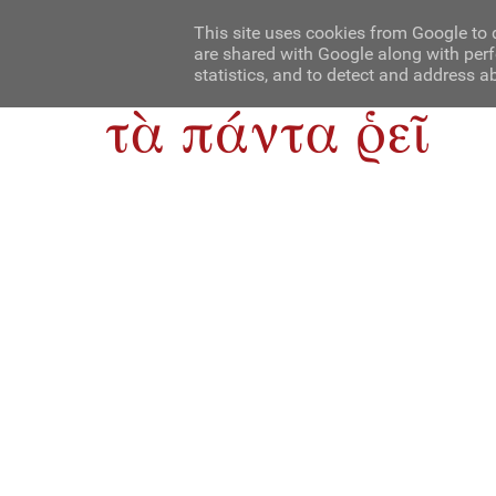
Αρχική
Contact Us
About Us
This site uses cookies from Google to d
are shared with Google along with perf
statistics, and to detect and address a