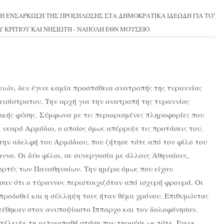
Ν Η ΕΝΣΑΡΚΩΣΗ ΤΗΣ ΠΡΟΣΗΛΩΣΗΣ ΣΤΑ ΔΗΜΟΚΡΑΤΙΚΑ ΙΔΕΩΔΗ ΓΙΑ ΤΟΥΣ
Υ ΚΡΙΤΙΟΥ ΚΑΙ ΝΗΣΙΩΤΗ - ΝΑΠΟΛΗ ΕΘΝ ΜΟΥΣΕΙΟ
ιών, δεν έγινε καμία προσπάθεια ανατροπής της τυραννίας
εισίστρατου. Την αρχή για την ανατροπή της τυραννίας
κής φύσης. Σύμφωνα με τις περιορισμένες πληροφορίες που
 νεαρό Αρμόδιο, ο οποίος όμως απέρριψε τις προτάσεις του.
 την αδελφή του Αρμόδιου, που ζήτησε τότε από τον φίλο του
ννο. Οι δύο φίλοι, σε συνεργασία με άλλους Αθηναίους,
ορτές των Παναθηναίων. Την ημέρα όμως που είχαν
σαν ότι ο τύραννος περιστοιχιζόταν από ισχυρή φρουρά. Οι
 προδοθεί και η σύλληψη τους ήταν θέμα χρόνου. Επιθυμώντας
τέθηκαν στον ανυποψίαστο Ίππαρχο και τον δολοφόνησαν.
τέλειψε τη μετριοπαθή στάση που τηρούσε ως τότε. Εγινε