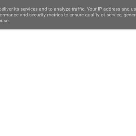
eliver its services and to analyze traffic. Your IP address and u
ormance and security metrics to ensure quality of service, gene
buse.