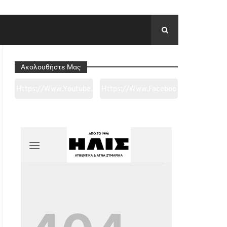
Ακολουθήστε Μας
Https://www.youtube.
Https://www.faceboo
Com/channel/UC0wk
K.com/tapantarei1965
2ge3sheyTkgpAkeBan
/?
G
Ref=pages_you_mana
Ge