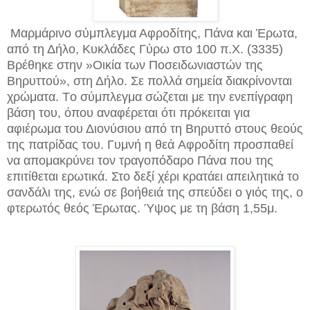
Mαρμάρινο σύμπλεγμα Αφροδίτης, Πάνα και Έρωτα,
από τη Δήλο, Kυκλάδες Γύρω στο 100 π.X. (3335)
Bρέθηκε στην »Oικία των Ποσειδωνιαστών της
Bηρυττού», στη Δήλο. Σε πολλά σημεία διακρίνονται
χρώματα. Tο σύμπλεγμα σώζεται με την ενεπίγραφη
βάση του, όπου αναφέρεται ότι πρόκειται για
αφιέρωμα του Διονύσιου από τη Bηρυττό στους θεούς
της πατρίδας του. Γυμνή η θεά Aφροδίτη προσπαθεί
να απομακρύνει τον τραγοπόδαρο Πάνα που της
επιτίθεται ερωτικά. Στο δεξί χέρι κρατάει απειλητικά το
σανδάλι της, ενώ σε βοήθειά της σπεύδει ο γιός της, ο
φτερωτός θεός Έρωτας. Ύψος με τη βάση 1,55μ.