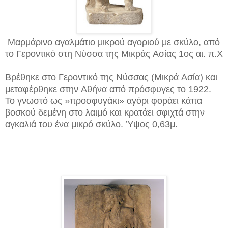
Mαρμάρινο αγαλμάτιο μικρού αγοριού με σκύλο, από
το Γεροντικό στη Nύσσα της Mικράς Aσίας 1ος αι. π.X
Bρέθηκε στο Γεροντικό της Nύσσας (Mικρά Aσία) και
μεταφέρθηκε στην Aθήνα από πρόσφυγες το 1922.
Το γνωστό ως »προσφυγάκι» αγόρι φοράει κάπα
βοσκού δεμένη στο λαιμό και κρατάει σφιχτά στην
αγκαλιά του ένα μικρό σκύλο. Ύψος 0,63μ.