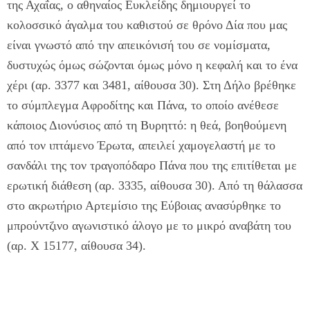
της Αχαΐας, ο αθηναίος Ευκλείδης δημιουργεί το
κολοσσικό άγαλμα του καθιστού σε θρόνο Δία που μας
είναι γνωστό από την απεικόνισή του σε νομίσματα,
δυστυχώς όμως σώζονται όμως μόνο η κεφαλή και το ένα
χέρι (αρ. 3377 και 3481, αίθουσα 30). Στη Δήλο βρέθηκε
το σύμπλεγμα Αφροδίτης και Πάνα, το οποίο ανέθεσε
κάποιος Διονύσιος από τη Βυρηττό: η θεά, βοηθούμενη
από τον ιπτάμενο Έρωτα, απειλεί χαμογελαστή με το
σανδάλι της τον τραγοπόδαρο Πάνα που της επιτίθεται με
ερωτική διάθεση (αρ. 3335, αίθουσα 30). Από τη θάλασσα
στο ακρωτήριο Αρτεμίσιο της Εύβοιας ανασύρθηκε το
μπρούντζινο αγωνιστικό άλογο με το μικρό αναβάτη του
(αρ. Χ 15177, αίθουσα 34).