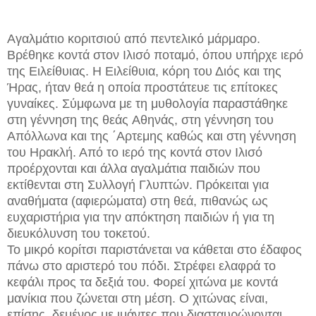
Αγαλμάτιο κοριτσιού από πεντελικό μάρμαρο.
Βρέθηκε κοντά στον Ιλισό ποταμό, όπου υπήρχε ιερό
της Ειλείθυιας. H Eιλείθυια, κόρη του Διός και της
Ήρας, ήταν θεά η οποία προστάτευε τις επίτοκες
γυναίκες. Σύμφωνα με τη μυθολογία παραστάθηκε
στη γέννηση της θεάς Aθηνάς, στη γέννηση του
Απόλλωνα και της ΄Αρτεμης καθώς και στη γέννηση
του Ηρακλή. Από το ιερό της κοντά στον Ιλισό
προέρχονται και άλλα αγαλμάτια παιδιών που
εκτίθενται στη Συλλογή Γλυπτών. Πρόκειται για
αναθήματα (αφιερώματα) στη θεά, πιθανώς ως
ευχαριστήρια για την απόκτηση παιδιών ή για τη
διευκόλυνση του τοκετού.
Το μικρό κορίτσι παριστάνεται να κάθεται στο έδαφος
πάνω στο αριστερό του πόδι. Στρέφει ελαφρά το
κεφάλι προς τα δεξιά του. Φορεί χιτώνα με κοντά
μανίκια που ζώνεται στη μέση. Ο χιτώνας είναι,
επίσης, δεμένος με ιμάντες που διασταυρώνονται