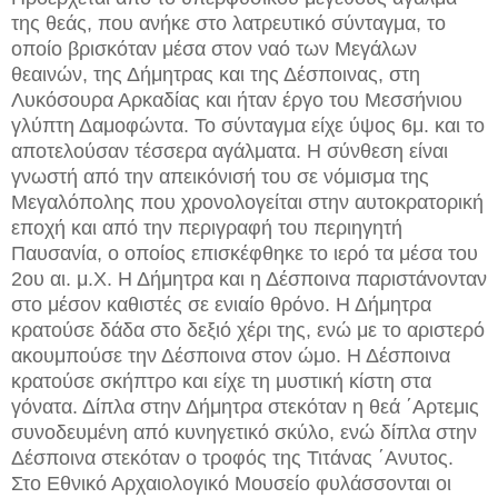
της θεάς, που ανήκε στο λατρευτικό σύνταγμα, το
οποίο βρισκόταν μέσα στον ναό των Μεγάλων
θεαινών, της Δήμητρας και της Δέσποινας, στη
Λυκόσουρα Αρκαδίας και ήταν έργο του Μεσσήνιου
γλύπτη Δαμοφώντα. Το σύνταγμα είχε ύψος 6μ. και το
αποτελούσαν τέσσερα αγάλματα. Η σύνθεση είναι
γνωστή από την απεικόνισή του σε νόμισμα της
Μεγαλόπολης που χρονολογείται στην αυτοκρατορική
εποχή και από την περιγραφή του περιηγητή
Παυσανία, ο οποίος επισκέφθηκε το ιερό τα μέσα του
2ου αι. μ.Χ. Η Δήμητρα και η Δέσποινα παριστάνονταν
στο μέσον καθιστές σε ενιαίο θρόνο. Η Δήμητρα
κρατούσε δάδα στο δεξιό χέρι της, ενώ με το αριστερό
ακουμπούσε την Δέσποινα στον ώμο. Η Δέσποινα
κρατούσε σκήπτρο και είχε τη μυστική κίστη στα
γόνατα. Δίπλα στην Δήμητρα στεκόταν η θεά ΄Αρτεμις
συνοδευμένη από κυνηγετικό σκύλο, ενώ δίπλα στην
Δέσποινα στεκόταν ο τροφός της Τιτάνας ΄Ανυτος.
Στο Εθνικό Αρχαιολογικό Μουσείο φυλάσσονται οι