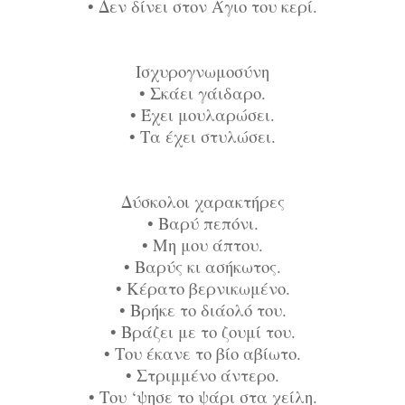
•
Δεν δίνει στον Άγιο του κερί.
Ισχυρογνωμοσύνη
•
Σκάει γάιδαρο.
•
Έχει μουλαρώσει.
•
Τα έχει στυλώσει.
Δύσκολοι χαρακτήρες
•
Βαρύ πεπόνι.
•
Μη μου άπτου.
•
Βαρύς κι ασήκωτος.
•
Κέρατο βερνικωμένο.
•
Βρήκε το διάολό του.
•
Βράζει με το ζουμί του.
•
Του έκανε το βίο αβίωτο.
•
Στριμμένο άντερο.
•
Του ‘ψησε το ψάρι στα χείλη.