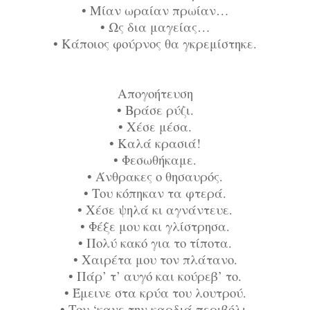
•
Μίαν ωραίαν πρωίαν…
•
Ως δια μαγείας…
•
Κάποιος φούρνος θα γκρεμίστηκε.
Απογοήτευση
•
Βράσε ρύζι.
•
Χέσε μέσα.
•
Καλά κρασιά!
•
Φεσωθήκαμε.
•
Άνθρακες ο θησαυρός.
•
Του κόπηκαν τα φτερά.
•
Χέσε ψηλά κι αγνάντευε.
•
Φέξε μου και γλίστρησα.
•
Πολύ κακό για το τίποτα.
•
Χαιρέτα μου τον πλάτανο.
•
Πάρ’ τ’ αυγό και κούρεβ’ το.
•
Έμεινε στα κρύα του λουτρού.
•
Του ‘κανε την καρδιά περιβόλι.