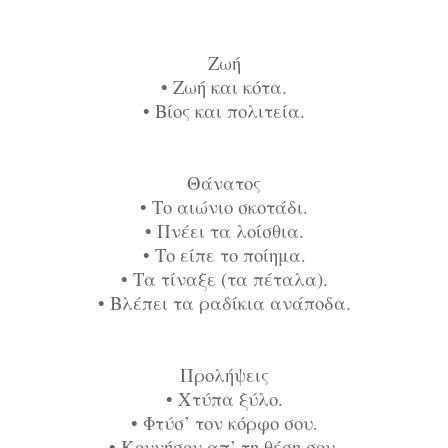
Ζωή
•
Ζωή και κότα.
•
Βίος και πολιτεία.
Θάνατος
•
Το αιώνιο σκοτάδι.
•
Πνέει τα λοίσθια.
•
Το είπε το ποίημα.
•
Τα τίναξε (τα πέταλα).
•
Βλέπει τα ραδίκια ανάποδα.
Προλήψεις
•
Χτύπα ξύλο.
•
Φτύσ’ τον κόρφο σου.
•
Κουνήσου απ’ τη θέση σου.