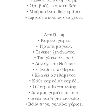
•
Ό,τι βρέξει ας κατεβάσει.
•
Μπόρα είναι, θα περάσει.
•
Έφτασε ο κόμπος στο χτένι.
Απαξίωση
•
Καμένο χαρτί.
•
Τζάμπα μάγκας.
•
Τενεκές ξεγάνωτος.
•
Του γλυκού νερού.
•
Δεν έχει το Θεό του.
•
Ψώνισε από σβέρκο.
•
Κλάνει ο πεθαμένος;
•
Κάθε καρυδιάς καρύδι.
•
Ο έτερος Καππαδόκης.
•
Δεν μου γεμίζει το μάτι.
•
Είναι παιδί για υιοθεσία.
•
Βόιδι πήγε, γελάδα γύρισε.