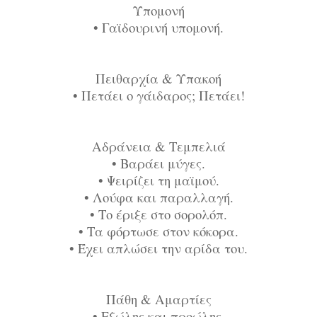
Υπομονή
•
Γαϊδουρινή υπομονή.
Πειθαρχία & Υπακοή
•
Πετάει ο γάιδαρος; Πετάει!
Αδράνεια & Τεμπελιά
•
Βαράει μύγες.
•
Ψειρίζει τη μαϊμού.
•
Λούφα και παραλλαγή.
•
Το έριξε στο σορολόπ.
•
Τα φόρτωσε στον κόκορα.
•
Έχει απλώσει την αρίδα του.
Πάθη & Αμαρτίες
•
Εξώλης και προώλης.