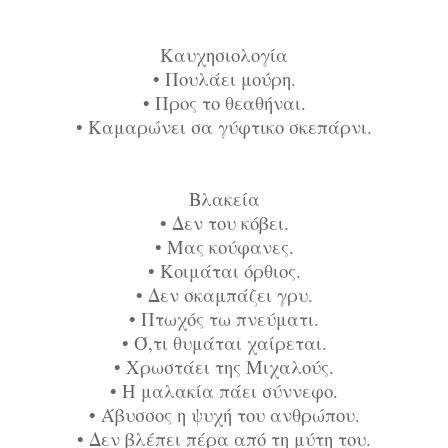
Καυχησιολογία
•
Πουλάει μούρη.
•
Προς το θεαθήναι.
•
Καμαρώνει σα γύφτικο σκεπάρνι.
Βλακεία
•
Δεν του κόβει.
•
Μας κούφανες.
•
Κοιμάται όρθιος.
•
Δεν σκαμπάζει γρυ.
•
Πτωχός τω πνεύματι.
•
Ό,τι θυμάται χαίρεται.
•
Χρωστάει της Μιχαλούς.
•
Η μαλακία πάει σύννεφο.
•
Άβυσσος η ψυχή του ανθρώπου.
•
Δεν βλέπει πέρα από τη μύτη του.