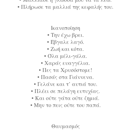
•
Πλήρωσε τα μαλλιά της κεφαλής του.
Ικανοποίηση
•
Την έχω βρει.
•
Έβγαλε λαγό.
•
Ζωή και κότα.
•
Όλα μέλι-γάλα.
•
Χαράς ευαγγέλια.
•
Πες τα Χρυσόστομε!
•
Πασάς στα Γιάννενα.
•
Γελάνε και τ’ αυτιά του.
•
Πλέει σε πελάγη ευτυχίας.
•
Και ούτε γάτα ούτε ζημιά.
•
Μην το πεις ούτε του παπά.
Θαυμασμός