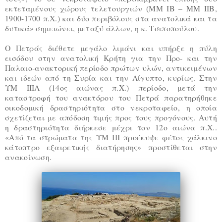
εκτεταμένους χώρους τελετουργιών (ΜΜ ΙΒ – ΜΜ ΙΙΒ,
1900-1700 π.Χ.) και δύο περιβόλους στα ανατολικά και τα
δυτικά» σημειώνει, μεταξύ άλλων, η κ. Τσιποπούλου.
Ο Πετράς διέθετε μεγάλο λιμάνι και υπήρξε η πύλη
εισόδου στην ανατολική Κρήτη για την Προ- και την
Παλαιο-ανακτορική περίοδο πρώτων υλών, αντικειμένων
και ιδεών από τη Συρία και την Αίγυπτο, κυρίως. Στην
ΥΜ ΙΙΙΑ (14ος αιώνας π.Χ.) περίοδο, μετά την
καταστροφή του ανακτόρου του Πετρά παρατηρήθηκε
οικοδομική δραστηριότητα στο νεκροταφείο, η οποία
σχετίζεται με απόδοση τιμής προς τους προγόνους. Αυτή
η δραστηριότητα διήρκεσε μέχρι τον 12ο αιώνα π.Χ..
«Από τα στρώματα της ΥΜ ΙΙΙ προέκυψε φέτος χάλκινο
κάτοπτρο εξαιρετικής διατήρησης» προστίθεται στην
ανακοίνωση.