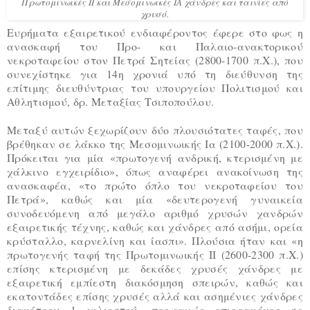
Πρωτομινωικές ΙΙ και Μεσομινωικές ΙΑ χάνδρες και ταινίες από
χρυσό.
Ευρήματα εξαιρετικού ενδιαφέροντος έφερε στο φως η
ανασκαφή του Προ- και Παλαιο-ανακτορικού
νεκροταφείου στον Πετρά Σητείας (2800-1700 π.Χ.), που
συνεχίστηκε για 14η χρονιά υπό τη διεύθυνση της
επίτιμης διευθύντριας του υπουργείου Πολιτισμού και
Αθλητισμού, δρ. Μεταξίας Τσιποπούλου.
Μεταξύ αυτών ξεχωρίζουν δύο πλουσιότατες ταφές, που
βρέθηκαν σε λάκκο της Μεσομινωικής Ια (2100-2000 π.Χ.).
Πρόκειται για μία «πρωτογενή ανδρική, κτερισμένη με
χάλκινο εγχειρίδιο», όπως αναφέρει ανακοίνωση της
ανασκαφέα, «το πρώτο όπλο του νεκροταφείου του
Πετρά», καθώς και μία «δευτερογενή γυναικεία
συνοδευόμενη από μεγάλο αριθμό χρυσών χανδρών
εξαιρετικής τέχνης, καθώς και χάνδρες από ασήμι, ορεία
κρύσταλλο, καρνελίνη και ίασπι». Πλούσια ήταν και «η
πρωτογενής ταφή της Πρωτομινωικής ΙΙ (2600-2300 π.Χ.)
επίσης κτερισμένη με δεκάδες χρυσές χάνδρες με
εξαιρετική εμπίεστη διακόσμηση σπειρών, καθώς και
εκατοντάδες επίσης χρυσές αλλά και ασημένιες χάνδρες
διαμέτρου 1 χιλιοστού, προφανώς επιρραμένες σε