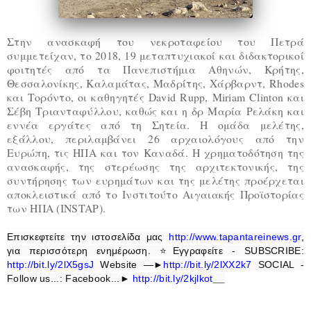
Στην ανασκαφή του νεκροταφείου του Πετρά
συμμετείχαν, το 2018, 19 μεταπτυχιακοί και διδακτορικοί
φοιτητές από τα Πανεπιστήμια Αθηνών, Κρήτης,
Θεσσαλονίκης, Καλαμάτας, Μαδρίτης, Χάρβαρντ, Rhodes
και Τορόντο, οι καθηγητές David Rupp, Miriam Clinton και
Σέβη Τριανταφύλλου, καθώς και η δρ Μαρία Ρελάκη και
εννέα εργάτες από τη Σητεία. Η ομάδα μελέτης,
εξάλλου, περιλαμβάνει 26 αρχαιολόγους από την
Ευρώπη, τις ΗΠΑ και τον Καναδά. Η χρηματοδότηση της
ανασκαφής, της στερέωσης της αρχιτεκτονικής, της
συντήρησης των ευρημάτων και της μελέτης προέρχεται
αποκλειστικά από το Ινστιτούτο Αιγαιακής Προϊστορίας
των ΗΠΑ (INSTAP).
Επισκεφτείτε την ιστοσελίδα μας
http
://
www
.
tapantareinews
.
gr
,
για περισσότερη ενημέρωση.
⭐
Εγγραφείτε - SUBSCRIBE:
http://bit.ly/2lX5gsJ
Website —►
http://bit.ly/2lXX2k7
SOCIAL -
Follow us...: Facebook...►
http://bit.ly/2kjlkot