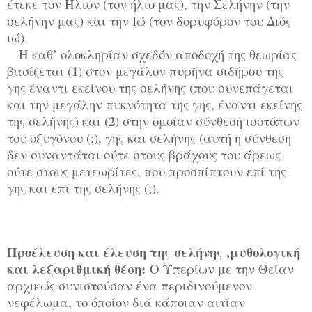
έτεκε τον Ήλιον (τον ήλιο μας), την Σελήνην (την
σελήνην μας) και την Ιώ (τον δορυφόρον του Διός
ιώ).
Η καθ’ ολοκληρίαν σχεδόν αποδοχή της θεωρίας
1
βασίζεται (
) στον μεγάλον πυρήνα σιδήρου της
γης έναντι εκείνου της σελήνης (που συνεπάγεται
και την μεγάλην πυκνότητα της γης, έναντι εκείνης
2
της σελήνης) και (
) στην ομοίαν σύνθεση ισοτόπων
του οξυγόνου (;), γης και σελήνης (αυτή η σύνθεση
δεν συναντάται ούτε στους βράχους του άρεως
ούτε στους μετεωρίτες, που προσπίπτουν επί της
γης και επί της σελήνης (;).
Προέλευση και έλευση της σελήνης ,μυθολογική
και λεξαριθμική θέση:
Ο Υπερίων με την Θείαν
αρχικώς συνιστούσαν ένα περιδινούμενον
νεφέλωμα, το όποίον διά κάποιαν αιτίαν