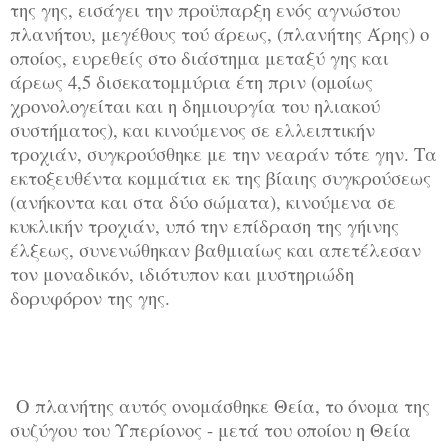
της γης, εισάγει την προϋπαρξη ενός αγνώστου
πλανήτου, μεγέθους τού άρεως, (
πλανήτης Άρης
) ο
οποίος, ευρεθείς στο διάστημα μεταξύ γης και
άρεως 4,5 δισεκατομμύρια έτη πριν (ομοίως
χρονολογείται και η δημιουργία του ηλιακού
συστήματος), και κινούμενος σε ελλειπτικήν
τροχιάν, συγκρούσθηκε με την νεαράν τότε γην. Τα
εκτοξευθέντα κομμάτια εκ της βίαιης συγκρούσεως
(ανήκοντα και στα δύο σώματα), κινούμενα σε
κυκλικήν τροχιάν, υπό την επίδραση της γήινης
έλξεως, συνενώθηκαν βαθμιαίως και απετέλεσαν
τον μοναδικόν, ιδιότυπον και μυστηριώδη
δορυφόρον της γης.
Ο πλανήτης αυτός ονομάσθηκε Θεία, το όνομα της
συζύγου του Υπερίονος - μετά του οποίου η Θεία