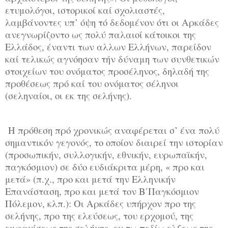
ετυμολόγοι, ιστορικοί καί σχολιαστές,
λαμβάνοντες υπ’ όψη τό δεδομένον ότι οι Αρκάδες
ανεγνωρίζοντο ως πολύ παλαιοί κάτοικοι της
Ελλάδος, έναντι των αλλων Ελλήνων, παρείδον
καί τελικώς αγνόησαν τήν δύναμη των συνθετικών
στοιχείων του ονόματος προσέληνος, δηλαδή της
προθέσεως πρό καί του ονόματος σέληνοι
(σεληναίοι, οι εκ της σελήνης).
Η πρόθεση πρό χρονικώς αναφέρεται σ’ ένα πολύ
σημαντικόν γεγονός, το οποίον διαιρεί την ιστορίαν
(προσωπικήν, συλλογικήν, εθνικήν, ευρωπαϊκήν,
παγκόσμιον) σε δύο ευδιάκριτα μέρη, « προ και
μετά» (π.χ., προ και μετά την Ελληνικήν
Επανάσταση, προ και μετά τον Β΄Παγκόσμιον
Πόλεμον, κλπ.): Οι Αρκάδες υπήρχον προ της
σελήνης, προ της ελεύσεως, του ερχομού, της
εμφανίσεως της σελήνης, εν τω πεδίω ελξεως της