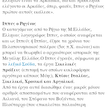
Ελλήνων είναι τα Αρκαδικά, διό και προσέληνοι
ελέγοντο οι Αρκάδες, όπερ, φασίν, Ίππυς ο Ρηγίνος
πρώτον αυτούς εκάλεσε».
Ίππυς ο Ρηγίνος
Ο καταγόμενος από το Ρήγιο της Μ.Ελλάδος,
Έλληνας λογογράφος Ίππυς, ο οποίος αναφέρεται
και ως Ιππεύς ή Ιππίας, έζησε τα χρόνια του
Πελοποννησιακού πολέμου (5ος π.Χ. αιώνας) και
μπορεί να θεωρηθεί ο αρχαιότερος ιστορικός της
Μεγάλης Ελλάδος.Ο Ίππυς έγραψε, σύμφωνα με
Σικελικές
το
λεξικό Σούδα
, τα έργα
πράξεις
(επιτομή των οποίων κυκλοφόρησε
Κτίσις Ιταλίας,
αργότερα κάποιος Μύης),
Σικελικά, Χρονικά και Αργολικά
.
Από τα έργα αυτά διασώθηκε ένας μικρός μόνον
αριθμός αποσπασμάτων που αναφέρονται από τον
Αιλιανό, τον Στέφανο τον Βυζάντιο, τον
Πλούταρχο (που επικαλείται παλαιότερη