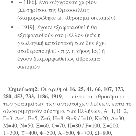
– 1186], ένα σύγχρονον χωρίον
[Σωτηρίτσα της Θρεσσαλίας
(διαμορφώθηκε ως άθροισμα οικισμών)
– 1919], έχουν εξαφανισθεί ή θα
εξαφανισθούν στο μέλλον (εάν η
γεωλογική κατάστασή των δεν έχει
σταθεροποιηθεί - π.χ. η νήσος Ίος) ή
έχουν διαμορφωθεί.ως άθροισμα
οικισμών
Σημείωση2:
16, 25, 41, 66, 107, 173,
Οι αριθμοί
280, 453, 733, 1186, 1919
, … είναι τα αθροίσματα
των γραμμάτων των αντιστοίχων λέξεων, κατά το
αλφαριμητικόν σύστημα των Ελλήνων, Α=1, Β=2,
Γ=3, Δ=4, Ε=5, Ζ=6, Η=8, Θ=9 / Ι=10, Κ=20, Λ=30,
Μ=40, Ν=50, Ξ=60, Ο=70, Π=80 / Ρ=100, Σ=200,
Τ=300, Υ=400, Φ=500, Χ=600, Ψ=700, Ω=800,