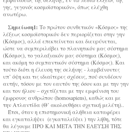
γης, γεγονός κοσμοϊστορικόν», όπως ελέχθη
ανωτέρω.
Σημείωση1:
Το πρώτον συνθετικόν «Κόσμος» της
λέξεως κοσμοϊστορικόν δεν περιορίζεται στην γην
(Κόσμος), αλλά επεκτείνεται και διευρύνεται,
ώστε να συμπεριλάβει το πλανητικόν μας σύστημα
(Κόσμος), το γαλαξιακόν μας σύστημα (Κόσμος),
και ακόμη το συμπαντικόν σύστημα (Κόσμος). Και
τούτο διότι η έλευση της σελήνης - λαμβάνοντες
υπ’ όψη και τις ιδιαίτερες σχέσεις, πού συνδέουν
αυτήν, τόσον με τον εαυτόν της όσον και με την γην
και τον ήλιον – σχετίζεται με την εμφάνιση του
έμφρονος ανθρώπου (homosapiens), καθώς και με
την Ατλαντίδα (Θ’ ακολουθήσει σχετική μελέτη)..
Έτσι, όταν η επιστημονική αλήθεια καταφέρει
και εγκαταλήψει (εγκαταλείψει ) την λήθη, τότε
θα λέγουμε ΠΡΟ ΚΑΙ ΜΕΤΑ ΤΗΝ ΕΛΕΥΣΗ ΤΗΣ