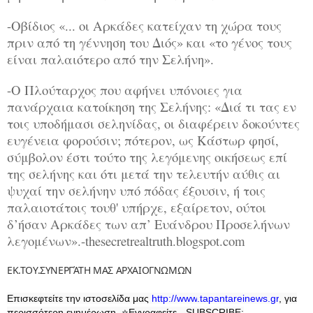
-Οβίδιος «... οι Αρκάδες κατείχαν τη χώρα τους
πριν από τη γέννηση του Διός» και «το γένος τους
είναι παλαιότερο από την Σελήνη».
-Ο Πλούταρχος που αφήνει υπόνοιες για
πανάρχαια κατοίκηση της Σελήνης: «Διά τι τας εν
τοις υποδήμασι σεληνίδας, οι διαφέρειν δοκούντες
ευγένεια φορούσιν; πότερον, ως Κάστωρ φησί,
σύμβολον έστι τούτο της λεγόμενης οικήσεως επί
της σελήνης και ότι μετά την τελευτήν αύθις αι
ψυχαί την σελήνην υπό πόδας έξουσιν, ή τοις
παλαιοτάτοις τουθ' υπήρχε, εξαίρετον, ούτοι
δ’ήσαν Αρκάδες των απ’ Ευάνδρου Προσελήνων
λεγομένων».-
thesecretrealtruth.blogspot.com
ΕΚ.ΤΟΥ.ΣΥΝΕΡΓΆΤΗ ΜΑΣ ΑΡΧΑΙΟΓΝΩΜΩΝ
Επισκεφτείτε την ιστοσελίδα μας
http
://
www
.
tapantareinews
.
gr
, για
περισσότερη ενημέρωση.
⭐
Εγγραφείτε - SUBSCRIBE: