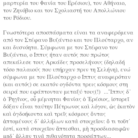
μαρτυρία του Φανία του Ερέσιου), τον Αθήναιο,
τον Ζηνόβιο και τον Σχολιαστή του Απολλώνιου
του Ρόδιου.
Γνωστότερα αποσπάσματα είναι τα αναφερόμενα
από τον Στέφανο Βυζάντιο και τον Πλούταρχο, αν
και δυσνόητα. Σύμφωνα με τον Στέφανο τον
Βυζάντιο, ο Ίππυς ήταν αυτός που πρώτος
απεκάλεσε τους Αρκάδες προσελήνους (δηλαδή
τόσο παλαιούς που υπήρχαν πριν τη Σελήνη), ενώ
σύμφωνα με τον Πλούταρχο ο Ίππυς αναφερόταν
(και αυτός) σε εκατόν ογδόντα τρεις κόσμους στη
σειρά που εφάπτονταν μεταξύ τους(!) ...Ἵππυς δ᾽
ὁ Ῥηγῖνος, οὗ μέμνηται Φανίας ὁ Ἐρέσιος, ἱστορεῖ
δόξαν εἶναι ταύτην Πέτρωνος καὶ λόγον, ὡς ἑκατὸν
καὶ ὀγδοήκοντα καὶ τρεῖς κόσμους ὄντας
ἁπτομένους δ᾽ ἀλλήλων κατὰ στοιχεῖον: ὅ τι τοῦτ᾽
ἐστί, κατὰ στοιχεῖον ἅπτεσθαι, μὴ προσδιασαφῶν
μηδ᾽ ἄλλην τινὰ πιθανότητα προσάπτων...