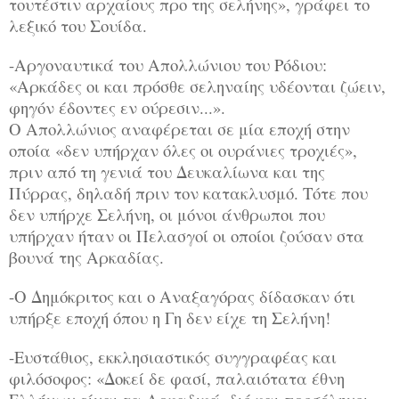
τουτέστιν αρχαίους προ της σελήνης», γράφει το
λεξικό του Σουίδα.
-Αργοναυτικά του Απολλώνιου του Ρόδιου:
«Αρκάδες οι και πρόσθε σεληναίης υδέονται ζώειν,
φηγόν έδοντες εν ούρεσιν...».
Ο Απολλώνιος αναφέρεται σε μία εποχή στην
οποία «δεν υπήρχαν όλες οι ουράνιες τροχιές»,
πριν από τη γενιά του Δευκαλίωνα και της
Πύρρας, δηλαδή πριν τον κατακλυσμό. Τότε που
δεν υπήρχε Σελήνη, οι μόνοι άνθρωποι που
υπήρχαν ήταν οι Πελασγοί οι οποίοι ζούσαν στα
βουνά της Αρκαδίας.
-Ο Δημόκριτος και ο Αναξαγόρας δίδασκαν ότι
υπήρξε εποχή όπου η Γη δεν είχε τη Σελήνη!
-Ευστάθιος, εκκλησιαστικός συγγραφέας και
φιλόσοφος: «Δοκεί δε φασί, παλαιότατα έθνη