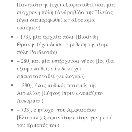
Παλαιστίνης (έχει εξαφανισθεί) και μία
σύγχρονη πόλη (Ανδραβίδα της Ηλείας
(έχει διαμορφωθεί ως άθροισμα
οικισμών)
- 173], μία αρχαία πόλη [Βισάνθη
Θράκης (έχει δώσει την θέση της στην
πόλη Ραιδεστόν)
– 280] και μία υπάρχουσα νήσος [Ίος (θα
εξαφανισθεί, εάν δεν έχει
αποκατασταθεί γεωλογικώ)
- 280), ένας μυθικός ποταμός της
Αιτωλίας [Εύηνος (πριν ωνομάζετο
Λυκόρμας)
– 733], ο ηνίοχος του Αμφιαράου
[Ελάτων (εξαφανίστηκε στην γην μετά
του άρματός του)