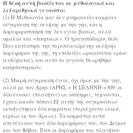
Η θέση αυτή βασίζεται σε μυθολογικά και
λεξαριθμικά γεγονότα:
(1) Η Μυθολογία μας δεν μνημονεύει καμμίαν
σύγκρουση της σελήνης με την γην, και η
δορυφοροποίησή της δεν έγινε βιαίως, αλλά
ομαλώς και «ποιητικώς»: Ο τραγοπόδαρος θεός
Παν κατέστησε την περιπλανώμενην σελήνην
δορυφόρον της γης, τη επιδείξει ωραιοτάτου ερίου
(ενδύματος), και αυτό το γεγονός θεωρήθηκε
κοσμοϊστορικόν.
(2) Μικρή σύγκρουση έγινε, όχι όμως με την γην,
αλλά με τον Άρην (ΑΡΗΣ = Η ΣΕΛΗΝΗ =309: οι
δύο έννοιες (πλανήτες) ως ισόψηφες, τέμνονται,
έχουν κοινόν τόπον) Εξ αυτής της συγκρούσεως
εκτοξεύτηκαν δύο κομμάτια (περιέχοντα υλικά,
κυρίως εκ του Άρεως). Τα κομμάτια αυτά
απετέλεσαν τους δύο δορυφόρους του, τον Δείμον
και τον Φόβον. Έτσι οι δορυφόροι του πλανήτου