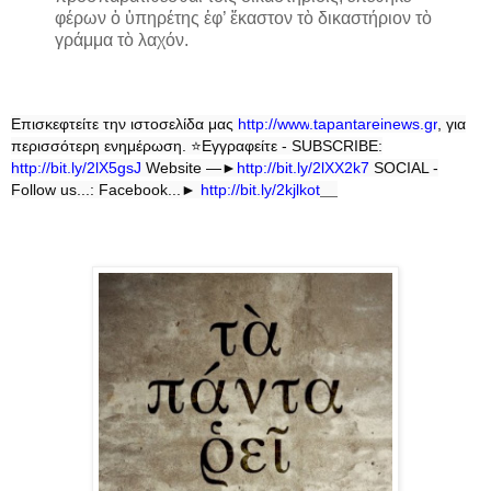
φέρων ὁ ὑπηρέτης ἐφ’ ἕκαστον τὸ δικαστήριον τὸ
γράμμα τὸ λαχόν.
Επισκεφτείτε την ιστοσελίδα μας
http
://
www
.
tapantareinews
.
gr
, για
περισσότερη ενημέρωση.
⭐
Εγγραφείτε - SUBSCRIBE:
http://bit.ly/2lX5gsJ
Website —►
http://bit.ly/2lXX2k7
SOCIAL -
Follow us...: Facebook...►
http://bit.ly/2kjlkot