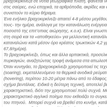
βραχοκιρκίνεζα σε νότια γεωγραφικά πλάτη, φαίνεται ν
στις σαύρες, ενώ εποχικά, τα αρθρόποδα, ακρίδες και
συνιστούν το κύριο θήραμα.
Ένα ενήλικο βραχοκιρκίνεζο απαιτεί 4-8 μέσου μεγέθο
τους- την ημέρα, ανάλογα με την κατανάλωση ενέργειας
ποσοστό της επιτ’οπιας αιώρησης, κ.ο.κ). Είναι γνωστό
στη σειρά και τα «αποθηκεύει» για μελλοντική καταν
καταναλώνει κατά μέσον όρο κρέατος τρωκτικών 4,2 γ
67,8/ημέρα).
Το βραχοκιρκίνεζο, όπως και άλλα αρπακτικά, προσελκύ
πυρκαγιών, αναζητώντας τροφή ανάμεσα στα απωλεσθ
Όταν κυνηγάει, το βραχοκιρκίνεζο χρησιμοποιεί τις τε
(soaring), εκμεταλλευόμενο τα θερμικά ανοδικά ρεύματ
(hovering), περίπου 10-20 μέτρα πάνω από το έδαφος,
σχήμα βεντάλιας. Ειδικά η δεύτερη τεχνική, αποτελεί 
χαρακτηριστικό, διότι την χρησιμοποιεί πολύ συχνά. Μ
χαρακτηριστικό αγγλικό ποίημα που εκθειάζει το συγκε
του πτηνού. Μπορεί συχνά να βρεθεί στο κυνήγι, κα