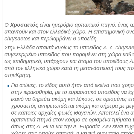
Ο
Χρυσαετός
είναι ημερόβιο αρπακτικό πτηνό, ένας 
απαντούν και στον ελλαδικό χώρο. Η επιστημονική ον
chrysaetos και περιλαμβάνει 6
υποείδη
.
Στην
Ελλάδα
απαντά κυρίως το
υποείδος
A. c. chrysae
συγκεκριμένο υποείδος που παραμένει στη χώρα καθ’ό
ως
επιδημητικό
, υπάρχουν και άτομα του υποείδους A
από τον ελληνικό χώρο κατά τη μετανάστευσή τους πρ
στην
Κρήτη
.
Για αιώνες, το
είδος
αυτό ήταν από εκείνα που χρη
στην
ιερακοθηρία
, με το ευρασιατικό υποείδος να έχ
ικανό να θηρεύει ακόμη και
λύκους
, σε ορισμένες επι
χρυσαετός αντιμετωπίζεται ακόμη και σήμερα με μεγ
σε κάποιες αρχαίες φυλές ιθαγενών. Αποτελεί ένα 
αρπακτικά πτηνά στον κόσμο σε ορισμένα τμήματα 
όπως στις Δ. ΗΠΑ και την Δ. Ευρασία. Δεν είναι τυχα
χώρες στις οποίες απαντά, η γενική ονομασία
αετός