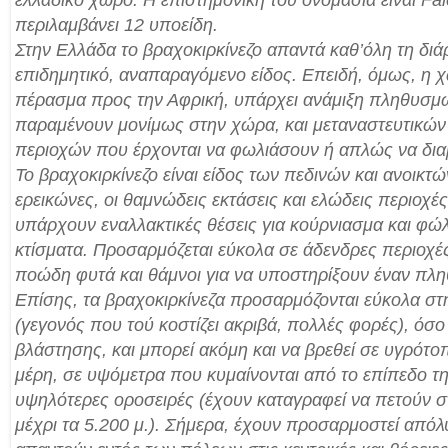
περιλαμβάνει 12 υποείδη.
Στην Ελλάδα το βραχοκιρκίνεζο απαντά καθ’όλη τη διά
επιδημητικό, αναπαραγόμενο είδος. Επειδή, όμως, η 
πέρασμα προς την Αφρική, υπάρχει ανάμιξη πληθυσμ
παραμένουν μονίμως στην χώρα, και μεταναστευτικώ
περιοχών που έρχονται να φωλιάσουν ή απλώς να δια
Το βραχοκιρκίνεζο είναι είδος των πεδινών και ανοικτ
ερεικώνες, οι θαμνώδεις εκτάσεις και ελώδεις περιοχέ
υπάρχουν εναλλακτικές θέσεις για κούρνιασμα και φώ
κτίσματα. Προσαρμόζεται εύκολα σε άδενδρες περιοχ
ποώδη φυτά και θάμνοι για να υποστηρίξουν έναν πλ
Επίσης, τα βραχοκιρκίνεζα προσαρμόζονται εύκολα σ
(γεγονός που τού κοστίζει ακριβά, πολλές φορές), όσ
βλάστησης, και μπορεί ακόμη και να βρεθεί σε υγρότ
μέρη, σε υψόμετρα που κυμαίνονται από το επίπεδο τη
υψηλότερες οροσειρές (έχουν καταγραφεί να πετούν σ
μέχρι τα 5.200 μ.). Σήμερα, έχουν προσαρμοστεί απόλυτ