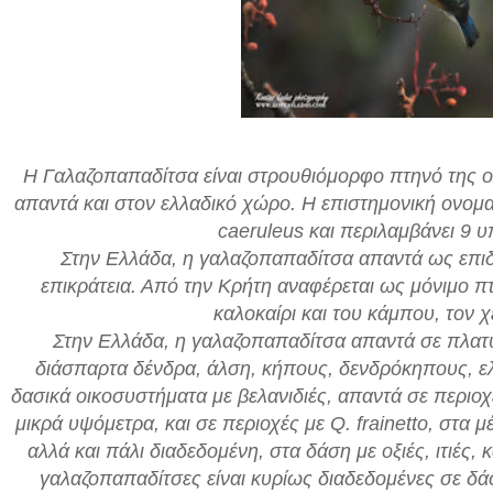
H Γαλαζοπαπαδίτσα είναι στρουθιόμορφο πτηνό της ο
απαντά και στον ελλαδικό χώρο. Η επιστημονική ονομασ
caeruleus και περιλαμβάνει 9 υ
Στην Ελλάδα, η γαλαζοπαπαδίτσα απαντά ως επιδ
επικράτεια. Από την Κρήτη αναφέρεται ως μόνιμο 
καλοκαίρι και του κάμπου, τον 
Στην Ελλάδα, η γαλαζοπαπαδίτσα απαντά σε πλατ
διάσπαρτα δένδρα, άλση, κήπους, δενδρόκηπους, ελ
δασικά οικοσυστήματα με βελανιδιές, απαντά σε περιο
μικρά υψόμετρα, και σε περιοχές με Q. frainetto, στα 
αλλά και πάλι διαδεδομένη, στα δάση με οξιές, ιτιές, κ
γαλαζοπαπαδίτσες είναι κυρίως διαδεδομένες σε δάσ