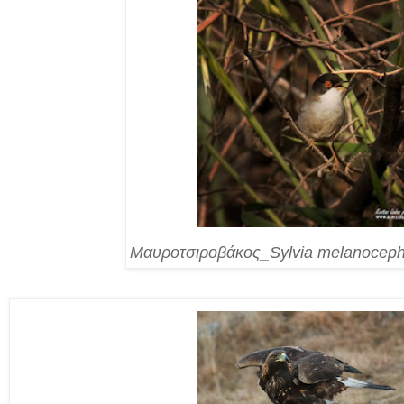
Μαυροτσιροβάκος_Sylvia melanoceph