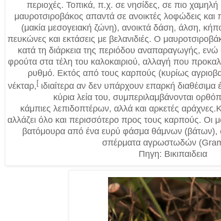
περιοχές. Τοπικά, π.χ. σε νησίδες, σε πιο χαμηλή
μαυροτσιροβάκος απαντά σε ανοικτές λοφώδεις και 
(μακία μεσογειακή ζώνη),
ανοικτά δάση, άλση, κήπ
πευκώνες και εκτάσεις με βελανιδιές.
Ο μαυροτσιροβάκ
κατά τη διάρκεια της περιόδου αναπαραγωγής, ενώ 
φρούτα στα τέλη του καλοκαιριού, αλλαγή που προκαλε
ρυθμό. Εκτός από τους καρπούς (κυρίως αγριοβα
[
νέκταρ,
ιδιαίτερα αν δεν υπάρχουν επαρκή διαθέσιμα 
κύρια λεία του, συμπεριλαμβάνονται
ορθόπ
κάμπιες
λεπιδοπτέρων
, αλλά και αρκετές
αράχνες
.
Κ
αλλάζει όλο και περισσότερο προς τους καρπούς. Οι 
βατόμουρα από ένα ευρύ φάσμα θάμνων (βάτων), α
σπέρματα αγρωστωδών (Gram
Πηγη: Βικιπαιδεια