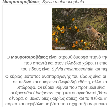
Μαυροτσιροβάκος
Sylvia melanocephala
Ο
Μαυροτσιροβάκος
είναι
στρουθιόμορφο
πτηνό τη
που απαντά και στον ελλαδικό χώρο. Η επι
του
είδους
είναι
Sylvia melanocephala
και πε
Ο κύριος βιότοπος αναπαραγωγής του είδους είναι οι
σε πεδινά και ημιορεινά (λοφώδη) εδάφη, αλλά κα
υπώροφο. Οι κύριοι θάμνοι που προτιμάει είναι 
οι
άρκευθοι
(
Juniperus spp.
) και οι αγκαθωτοί
βάτο
δένδρα, οι βελανιδιές (κυρίως αριές) και τα πεύκα.
Ε
πάρκα και περιβόλια με βάτα που σχηματίζουν φυσικο