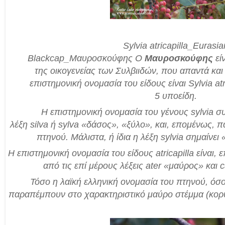
Sylvia atricapilla_Eurasia
Blackcap_Μαυροσκούφης
Ο
Μαυροσκούφης
εί
της
οικογενείας
των
Συλβιιδών
, που απαντά και
επιστημονική ονομασία του
είδους
είναι
Sylvia atr
5
υποείδη
.
Η επιστημονική ονομασία του
γένους
sylvia συ
λέξη silva ή sylva «δάσος», «ξύλο», και, επομένως, 
πτηνού. Μάλιστα, ή ίδια η λέξη sylvia σημαίνει
Η επιστημονική ονομασία του
είδους
atricapilla είναι,
από τις επί μέρους λέξεις ater «μαύρος» και c
Τόσο η λαϊκή ελληνική ονομασία του πτηνού, όσο
παραπέμπουν στο χαρακτηριστικό μαύρο στέμμα (κορυ