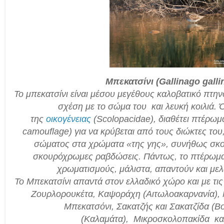
Μπεκατσίνι (Gallinago galli
Το μπεκατσίνι είναι μέσου μεγέθους καλοβατικό πτη
σχέση με το σώμα του
και λευκή κοιλιά.
της
οικογένειας
(
Scolopacidae
), διαθέτει πτέρω
camouflage) για να κρύβεται από τους διώκτες του
σώματος στα χρώματα «της γης», συνήθως σκού
σκουρόχρωμες ραβδώσεις. Πάντως, το πτέρωμα π
χρωματισμούς, μάλιστα, απαντούν και
μελ
Το Μπεκατσίνι απαντά στον ελλαδικό χώρο και με τι
Ζουρλορουκέτα, Καψοράχη (Αιτωλοακαρνανία),
Μπεκατσόνι, Σακατζής και Σακατζίδα (Βο
(Καλαμάτα),
Μικροσκολοπακίδα
κα