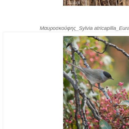
Μαυροσκούφης_
Sylvia atricapilla_Eu