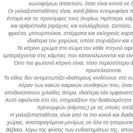
κωνοφόρων απαντούν, όταν είναι κοντά σε
Οι γαλαζοπαπαδίτσες είναι, κατά βάσιν εντομοφάγα π
έντομα και τις προνύμφες τους (κυρίως Ημίπτερα, κά
και αρθρόποδα (αράχνες και κολλέμβολα). Ωστόσο
φρούτα, μπουμπούκια, σπέρματα και σκληρούς καρπούς
ιδιαίτερα τον χειμώνα, οπότε συχνάζουν και 
Το κίτρινο χρώμα στο σώμα του κάθε πτηνού οφεί
εμπεριέχονται στις κάμπιες που καταναλώνονται και είνα
Όσο πιο φωτεινό κίτρινο είναι, τόσο περισσότερα 
προσελκύονται.
Το είδος δεν αντιμετωπίζει ιδιαίτερους κινδύνους στο
πέραν των κακών καιρικών συνθηκών που, όταν 
αποδεκατίσουν χιλιάδες άτομα, ιδιαίτερα εάν εμφανισ
Αυτό οφείλεται στο ότι, επηρεάζουν την διαθεσιμότητ
προνυμφών (κάμπιες) με τις οποίες σιτίζο
Η γαλαζοπαπαδίτσα, είναι από τα πιο κοινά και δια
χώρας, αναπαραγόμενα μονίμως σε όλα τα ηπειρωτικά
Βέβαια, λόγω της φύσης των ενδιαιτημάτων της, απουσ