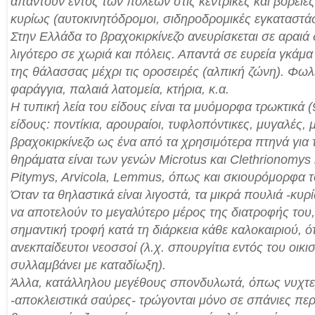
απαντούν εντός των πόλεων στις κεντρικές και βόρειες
κυρίως (αυτοκινητόδρομοι, σιδηροδρομικές εγκαταστάσε
Στην Ελλάδα το βραχοκιρκίνεζο ανευρίσκεται σε αραιά 
λιγότερο σε χωριά και πόλεις. Απαντά σε ευρεία γκάμ
της θάλασσας μέχρι τις οροσειρές (αλπική ζώνη). Φωλ
φαράγγια, παλαιά λατομεία, κτήρια, κ.α.
Η τυπική λεία του είδους είναι τα μυόμορφα τρωκτικά 
είδους: ποντίκια, αρουραίοι, τυφλοπόντικες, μυγαλές, 
βραχοκιρκίνεζο ως ένα από τα χρησιμότερα πτηνά για 
θηράματα είναι των γενών Microtus και Clethrionomys 
Pitymys, Arvicola, Lemmus, όπως και σκιουρόμορφα το
Όταν τα θηλαστικά είναι λιγοστά, τα μικρά πουλιά -κυ
να αποτελούν το μεγαλύτερο μέρος της διατροφής του
σημαντική τροφή κατά τη διάρκεια κάθε καλοκαιριού, 
ανεκπαίδευτοι νεοσσοί (λ.χ. σπουργίτια εντός του οικι
συλλαμβάνει με καταδίωξη).
Άλλα, κατάλληλου μεγέθους σπονδυλωτά, όπως νυχτερ
-αποκλειστικά σαύρες- τρώγονται μόνο σε σπάνιες πε