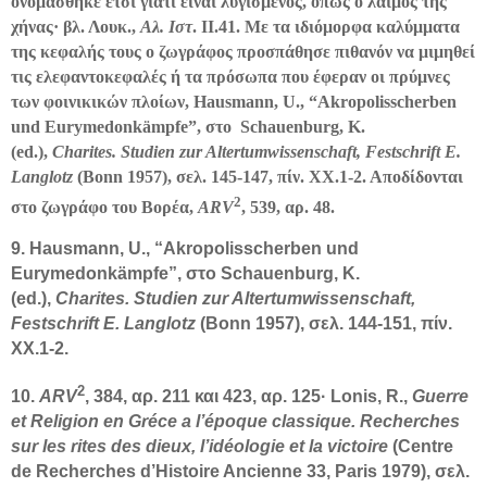
ονομάσθηκε έτσι γιατί είναι λυγισμένος, όπως ο λαιμός της
χήνας· βλ. Λουκ.,
Αλ. Ιστ
. ΙΙ.41. Με τα ιδιόμορφα καλύμματα
της κεφαλής τους ο ζωγράφος προσπάθησε πιθανόν να μιμηθεί
τις ελεφαντοκεφαλές ή τα πρόσωπα που έφεραν οι πρύμνες
των φοινικικών πλοίων, Hausmann, U., “Akropolisscherben
und Eurymedonkämpfe”, στο Schauenburg, K.
(ed.),
Charites
.
Studien zur Altertumwissenschaft, Festschrift E.
Langlotz
(Bonn 1957), σελ. 145-147, πίν. ΧΧ.1-2. Αποδίδονται
2
στο ζωγράφο του Βορέα,
ARV
, 539, αρ. 48.
9. Hausmann, U., “Akropolisscherben und
Eurymedonkämpfe”, στο Schauenburg, K.
(ed.),
Charites. Studien zur Altertumwissenschaft,
Festschrift E. Langlotz
(Bonn 1957), σελ. 144-151, πίν.
ΧΧ.1-2.
2
10.
ARV
, 384, αρ. 211 και 423, αρ. 125· Lonis, R.,
Guerre
et Religion en Gréce a l’époque classique. Recherches
sur les rites des dieux, l’idéologie et la victoire
(Centre
de Recherches d’Histoire Ancienne 33, Paris 1979), σελ.