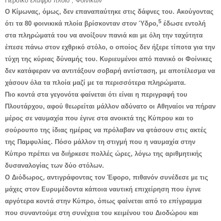
Περσικό ελαφρύ πλοίο , Φοινίκων
Ο Κίμωνας, όμως, δεν επαναπαύτηκε στις δάφνες του. Ακούγοντας
5
ότι τα 80 φοινικικά πλοία βρίσκονταν στον Ύδρο,
έδωσε εντολή
στα πληρώματά του να ανοίξουν πανιά και με όλη την ταχύτητα
έπεσε πάνω στον εχθρικό στόλο, ο οποίος δεν ήξερε τίποτα για την
τύχη της κύριας δύναμής του. Κυριευμένοι από πανικό οι Φοίνικες
δεν κατάφεραν να αντιτάξουν σοβαρή αντίσταση, με αποτέλεσμα να
χάσουν όλα τα πλοία μαζί με τα περισσότερα πληρώματα.
Πιο κοντά στα γεγονότα φαίνεται ότι είναι η περιγραφή του
Πλουτάρχου, αφού θεωρείται μάλλον αδύνατο οι Αθηναίοι να πήραν
μέρος σε ναυμαχία που έγινε στα ανοικτά της Κύπρου και το
σούρουπο της ίδιας ημέρας να πρόλαβαν να φτάσουν στις ακτές
της Παμφυλίας. Πόσο μάλλον τη στιγμή που η ναυμαχία στην
Κύπρο πρέπει να διήρκεσε πολλές ώρες, λόγω της αριθμητικής
δυσαναλογίας των δύο στόλων.
Ο Διόδωρος, αντιγράφοντας τον Έφορο, πιθανόν συνέδεσε με τις
μάχες στον Ευρυμέδοντα κάποια ναυτική επιχείρηση που έγινε
αργότερα κοντά στην Κύπρο, όπως φαίνεται από το επίγραμμα
που συναντούμε στη συνέχεια του κειμένου του Διοδώρου και