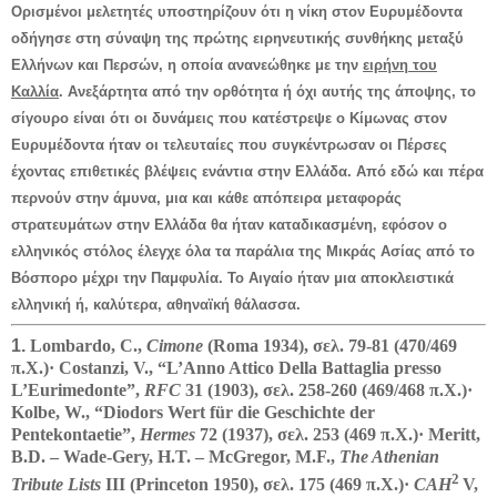
Ορισμένοι μελετητές υποστηρίζουν ότι η νίκη στον Ευρυμέδοντα
οδήγησε στη σύναψη της πρώτης ειρηνευτικής συνθήκης μεταξύ
Ελλήνων και Περσών, η οποία ανανεώθηκε με την
ειρήνη του
Καλλία
. Ανεξάρτητα από την ορθότητα ή όχι αυτής της άποψης, το
σίγουρο είναι ότι οι δυνάμεις που κατέστρεψε ο Κίμωνας στον
Ευρυμέδοντα ήταν οι τελευταίες που συγκέντρωσαν οι Πέρσες
έχοντας επιθετικές βλέψεις ενάντια στην Ελλάδα. Από εδώ και πέρα
περνούν στην άμυνα, μια και κάθε απόπειρα μεταφοράς
στρατευμάτων στην Ελλάδα θα ήταν καταδικασμένη, εφόσον ο
ελληνικός στόλος έλεγχε όλα τα παράλια της Μικράς Ασίας από το
Βόσπορο μέχρι την Παμφυλία. Το Αιγαίο ήταν μια αποκλειστικά
ελληνική ή, καλύτερα, αθηναϊκή θάλασσα.
1.
Lombardo, C.,
Cimone
(Roma 1934), σελ. 79-81 (470/469
π.Χ.)· Costanzi, V., “L’Anno Attico Della Battaglia presso
L’Eurimedonte”,
RFC
31
(1903), σελ. 258-260 (469/468 π.Χ.)·
Kolbe, W., “Diodors Wert für die Geschichte der
Pentekontaetie”,
Hermes
72 (1937), σελ. 253 (469 π.Χ.)· Meritt,
B.D. – Wade-Gery, H.T. – McGregor, M.F.,
The Athenian
2
Tribute Lists
III (Princeton 1950), σελ. 175 (469 π.Χ.)·
CAH
V,