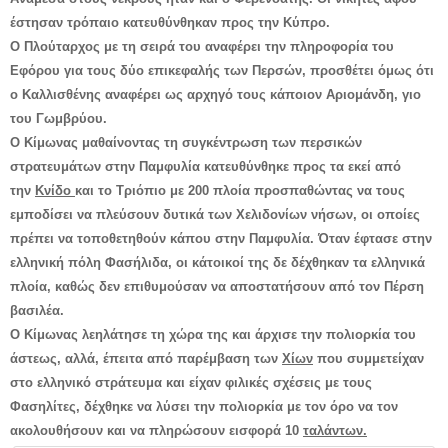
έστησαν τρόπαιο κατευθύνθηκαν προς την Κύπρο.
Ο Πλούταρχος με τη σειρά του αναφέρει την πληροφορία του
Εφόρου για τους δύο επικεφαλής των Περσών, προσθέτει όμως ότι
ο Καλλισθένης αναφέρει ως αρχηγό τους κάποιον Αριομάνδη, γιο
του Γωμβρύου.
Ο Κίμωνας μαθαίνοντας τη συγκέντρωση των περσικών
στρατευμάτων στην Παμφυλία κατευθύνθηκε προς τα εκεί από
την
Κνίδο
και το Τριόπιο με 200 πλοία προσπαθώντας να τους
εμποδίσει να πλεύσουν δυτικά των Χελιδονίων νήσων, οι οποίες
πρέπει να τοποθετηθούν κάπου στην Παμφυλία. Όταν έφτασε στην
ελληνική πόλη Φασήλιδα, οι κάτοικοί της δε δέχθηκαν τα ελληνικά
πλοία, καθώς δεν επιθυμούσαν να αποστατήσουν από τον Πέρση
βασιλέα.
Ο Κίμωνας λεηλάτησε τη χώρα της και άρχισε την πολιορκία του
άστεως, αλλά, έπειτα από παρέμβαση των
Χίων
που συμμετείχαν
στο ελληνικό στράτευμα και είχαν φιλικές σχέσεις με τους
Φασηλίτες, δέχθηκε να λύσει την πολιορκία με τον όρο να τον
ακολουθήσουν και να πληρώσουν εισφορά 10
ταλάντων.