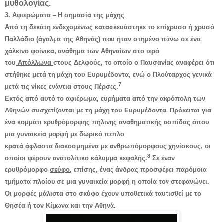
μυθολογίας.
3. Αφιερώματα – Η σημασία της μάχης
Από τη δεκάτη ενδεχομένως κατασκευάστηκε το επίχρυσο ή χρυσό
Παλλάδιο (άγαλμα της
Αθηνάς
) που ήταν στημένο πάνω σε ένα
χάλκινο φοίνικα, ανάθημα των Αθηναίων στο ιερό
του
Απόλλωνα
στους Δελφούς, το οποίο ο Παυσανίας αναφέρει ότι
στήθηκε μετά τη μάχη του Ευρυμέδοντα, ενώ ο Πλούταρχος γενικά
7
μετά τις νίκες ενάντια στους Πέρσες.
Εκτός από αυτό το αφιέρωμα, ευρήματα από την ακρόπολη των
Αθηνών συσχετίζονται με τη μάχη του Ευρυμέδοντα. Πρόκειται για
ένα κομμάτι ερυθρόμορφης πήλινης αναθηματικής ασπίδας όπου
μια γυναικεία μορφή με δωρικό πέπλο
κρατά
άφλαστα
διακοσμημένα με ανθρωπόμορφους
χηνίσκους,
οι
8
οποίοι φέρουν ανατολίτικο κάλυμμα κεφαλής.
Σε έναν
ερυθρόμορφο
σκύφο,
επίσης, ένας άνδρας προσφέρει παρόμοια
τμήματα πλοίου σε μια γυναικεία μορφή η οποία τον στεφανώνει.
Οι μορφές μάλιστα στο σκύφο έχουν υποθετικά ταυτισθεί με το
Θησέα ή τον Κίμωνα και την Αθηνά.