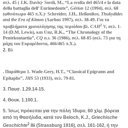
σελ. 45 ( J.K. Davis)· Sordi, M., “La svolta del 465/4 e la data
della battaglia dell’ Eurimedonte”,
Gérion
12 (1994), σελ. 68
(φθινόπωρο 465 π.Χ.)· Schreider, J.H.,
Hellanikos, Thukydides
and the Era of Kimon
(Aarhus 1997), σελ. 38-49. Για τα
2
προβλήματα χρονολόγησης της περιόδου βλ.
CAH
V, σελ. 1-
14 (D.M. Lewis), και Unz, R.K., “The Chronology of the
Pentekontaetia”,
CQ n.s.
36 (1986), σελ. 68-85 (σελ. 73 για τη
μάχη του Ευρυμέδοντα, 466/465 π.Χ.).
2.
Βλ
. Παράθεμα 1. Wade-Gery, H.T., “Classical Epigrams and
Epitaphs”,
JHS
53 (1933), σελ. 79-81
.
3. Παυσ. 1.29.14-15.
4. Θουκ. 1.100.1.
5. Ίσως πρόκειται για την πόλη Ίδυρο, 60 χλμ. βόρεια
από τη Φασήλιδα, κατά τον Beloch, K.J.,
Griechische
2
Geschichte
IIii (Strassburg 1916), σελ. 161-162, ή την