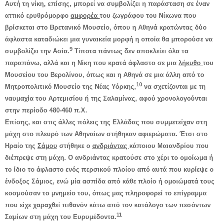
Αυτή τη νίκη, επίσης, μπορεί να συμβολίζει η παράσταση σε έναν
αττικό ερυθρόμορφο
αμφορέα
του ζωγράφου του Νίκωνα που
βρίσκεται στο Βρετανικό Μουσείο, όπου η Αθηνά κρατώντας δύο
άφλαστα καταδιώκει μια γυναικεία μορφή η οποία θα μπορούσε να
9
συμβολίζει την Ασία.
Τίποτα πάντως δεν αποκλείει όλα τα
παραπάνω, αλλά και η Νίκη που κρατά άφλαστο σε μια
λήκυθο
του
Μουσείου του Βερολίνου, όπως και η Αθηνά σε μια άλλη από το
10
Μητροπολιτικό Μουσείο της Νέας Υόρκης,
να σχετίζονται με τη
ναυμαχία του Αρτεμισίου ή της Σαλαμίνας, αφού χρονολογούνται
στην περίοδο 480-460 π.Χ.
Επίσης, και στις άλλες πόλεις της Ελλάδας που συμμετείχαν στη
μάχη στο πλευρό των Αθηναίων στήθηκαν αφιερώματα. Έτσι στο
Ηραίο της
Σάμου
στήθηκε ο
ανδριάντας
κάποιου Μαιανδρίου που
διέπρεψε στη μάχη. Ο ανδριάντας κρατούσε στο χέρι το ομοίωμα ή
το ίδιο το άφλαστο ενός περσικού πλοίου από αυτά που κυρίεψε ο
ένδοξος Σάμιος, ενώ μία ασπίδα από κάθε πλοίο ή ομοιώματά τους
κοσμούσαν το μνημείο του, όπως μας πληροφορεί το επίγραμμα
που είχε χαραχθεί πιθανόν κάτω από τον κατάλογο των πεσόντων
11
Σαμίων στη μάχη του Ευρυμέδοντα.