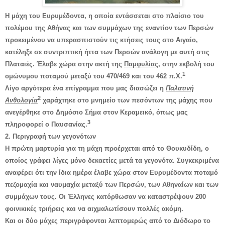
Η μάχη του Ευρυμέδοντα, η οποία εντάσσεται στο πλαίσιο του
πολέμου της Αθήνας και των συμμάχων της εναντίον των Περσών
προκειμένου να υπερασπιστούν τις κτήσεις τους στο Αιγαίο,
κατέληξε σε συντριπτική ήττα των Περσών ανάλογη με αυτή στις
Πλαταιές. Έλαβε χώρα στην ακτή της
Παμφυλίας
, στην εκβολή του
1
ομώνυμου ποταμού μεταξύ του 470/469 και του 462 π.Χ.
Λίγο αργότερα ένα επίγραμμα που μας διασώζει η
Παλατινή
2
Ανθολογία
χαράχτηκε στο μνημείο των πεσόντων της μάχης που
ανεγέρθηκε στο Δημόσιο Σήμα στον Κεραμεικό, όπως μας
3
πληροφορεί ο Παυσανίας.
2. Περιγραφή των γεγονότων
Η πρώτη μαρτυρία για τη μάχη προέρχεται από το Θουκυδίδη, ο
οποίος γράφει λίγες μόνο δεκαετίες μετά τα γεγονότα. Συγκεκριμένα
αναφέρει ότι την ίδια ημέρα έλαβε χώρα στον Ευρυμέδοντα ποταμό
πεζομαχία και ναυμαχία μεταξύ των Περσών, των Αθηναίων και των
συμμάχων τους. Οι Έλληνες κατόρθωσαν να καταστρέψουν 200
φοινικικές τριήρεις και να αιχμαλωτίσουν πολλές ακόμη.
Και οι δύο μάχες περιγράφονται λεπτομερώς από το Διόδωρο το