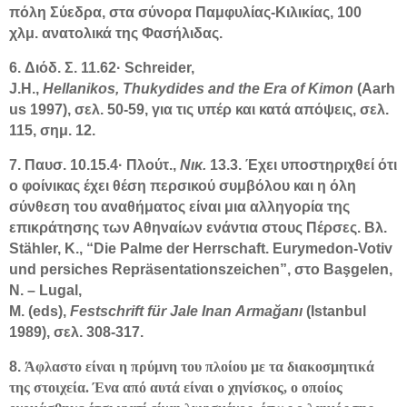
πόλη Σύεδρα, στα σύνορα Παμφυλίας-Κιλικίας, 100
χλμ. ανατολικά της Φασήλιδας.
6. Διόδ. Σ. 11.62· Schreider,
J.H.,
Hellanikos,
Thukydides
and
the
Era
of
Kimon
(Aarh
us 1997), σελ. 50-59, για τις υπέρ και κατά απόψεις, σελ.
115, σημ. 12.
7. Παυσ. 10.15.4· Πλούτ.,
Νικ.
13.3. Έχει υποστηριχθεί ότι
ο φοίνικας έχει θέση περσικού συμβόλου και η όλη
σύνθεση του αναθήματος είναι μια αλληγορία της
επικράτησης των Αθηναίων ενάντια στους Πέρσες. Βλ.
Stähler, K., “Die Palme der Herrschaft. Eurymedon-Votiv
und persiches Repräsentationszeichen”, στο Başgelen,
N. – Lugal,
M. (eds),
Festschrift
f
ü
r
Jale
Inan
Arma
ğanı
(Istanbul
1989), σελ. 308-317.
8.
Άφλαστο είναι η πρύμνη του πλοίου με τα διακοσμητικά
της στοιχεία. Ένα από αυτά είναι ο χηνίσκος, ο οποίος