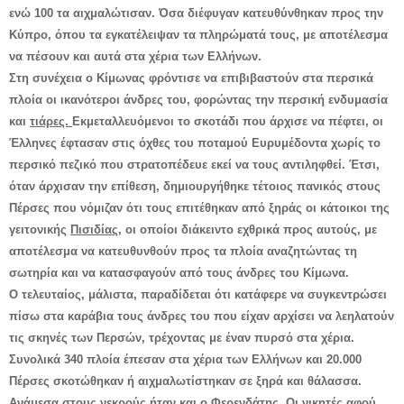
ενώ 100 τα αιχμαλώτισαν. Όσα διέφυγαν κατευθύνθηκαν προς την
Κύπρο, όπου τα εγκατέλειψαν τα πληρώματά τους, με αποτέλεσμα
να πέσουν και αυτά στα χέρια των Ελλήνων.
Στη συνέχεια ο Κίμωνας φρόντισε να επιβιβαστούν στα περσικά
πλοία οι ικανότεροι άνδρες του, φορώντας την περσική ενδυμασία
και
τιάρες.
Εκμεταλλευόμενοι το σκοτάδι που άρχισε να πέφτει, οι
Έλληνες έφτασαν στις όχθες του ποταμού Ευρυμέδοντα χωρίς το
περσικό πεζικό που στρατοπέδευε εκεί να τους αντιληφθεί. Έτσι,
όταν άρχισαν την επίθεση, δημιουργήθηκε τέτοιος πανικός στους
Πέρσες που νόμιζαν ότι τους επιτέθηκαν από ξηράς οι κάτοικοι της
γειτονικής
Πισιδίας,
οι οποίοι διάκειντο εχθρικά προς αυτούς, με
αποτέλεσμα να κατευθυνθούν προς τα πλοία αναζητώντας τη
σωτηρία και να κατασφαγούν από τους άνδρες του Κίμωνα.
Ο τελευταίος, μάλιστα, παραδίδεται ότι κατάφερε να συγκεντρώσει
πίσω στα καράβια τους άνδρες του που είχαν αρχίσει να λεηλατούν
τις σκηνές των Περσών, τρέχοντας με έναν πυρσό στα χέρια.
Συνολικά 340 πλοία έπεσαν στα χέρια των Ελλήνων και 20.000
Πέρσες σκοτώθηκαν ή αιχμαλωτίστηκαν σε ξηρά και θάλασσα.
Ανάμεσα στους νεκρούς ήταν και ο Φερενδάτης. Οι νικητές αφού