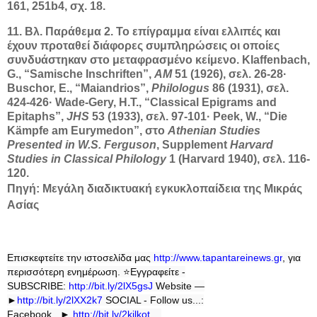
161, 251b4, σχ. 18.
11. Βλ. Παράθεμα 2. Το επίγραμμα είναι ελλιπές και
έχουν προταθεί διάφορες συμπληρώσεις οι οποίες
συνδυάστηκαν στο μεταφρασμένο κείμενο. Klaffenbach,
G., “Samische Inschriften”,
AM
51 (1926), σελ. 26-28·
Buschor, E., “Maiandrios”,
Philologus
86 (1931), σελ.
424-426· Wade-Gery, H.T., “Classical Epigrams and
Epitaphs”,
JHS
53 (1933), σελ. 97-101· Peek, W., “Die
Kämpfe am Eurymedon”, στο
Athenian Studies
Presented in W.S. Ferguson
, Supplement
Harvard
Studies in Classical Philology
1 (Harvard 1940), σελ. 116-
120.
Πηγή: Μεγάλη διαδικτυακή εγκυκλοπαίδεια της Μικράς
Ασίας
Επισκεφτείτε την ιστοσελίδα μας
http
://
www
.
tapantareinews
.
gr
, για
περισσότερη ενημέρωση.
⭐
Εγγραφείτε -
SUBSCRIBE:
http://bit.ly/2lX5gsJ
Website —
►
http://bit.ly/2lXX2k7
SOCIAL - Follow us...:
Facebook...►
http://bit.ly/2kjlkot