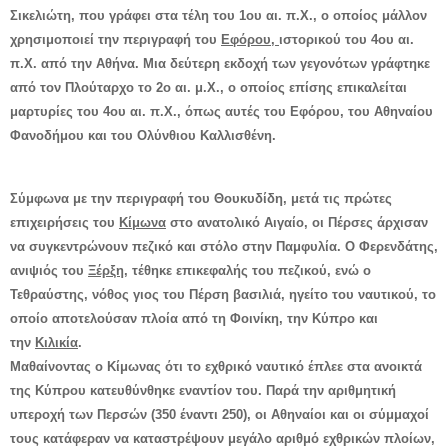
Σικελιώτη, που γράφει στα τέλη του 1ου αι. π.Χ., ο οποίος μάλλον
χρησιμοποιεί την περιγραφή του
Εφόρου,
ιστορικού του 4ου αι.
π.Χ. από την Αθήνα. Μια δεύτερη εκδοχή των γεγονότων γράφτηκε
από τον Πλούταρχο το 2ο αι. μ.Χ., ο οποίος επίσης επικαλείται
μαρτυρίες του 4ου αι. π.Χ., όπως αυτές του Εφόρου, του Αθηναίου
Φανοδήμου και του Ολύνθιου Καλλισθένη.
Σύμφωνα με την περιγραφή του Θουκυδίδη, μετά τις πρώτες
επιχειρήσεις του
Κίμωνα
στο ανατολικό Αιγαίο, οι Πέρσες άρχισαν
να συγκεντρώνουν πεζικό και στόλο στην Παμφυλία. Ο Φερενδάτης,
ανιψιός του
Ξέρξη
, τέθηκε επικεφαλής του πεζικού, ενώ ο
Τεθραύστης, νόθος γιος του Πέρση βασιλιά, ηγείτο του ναυτικού, το
οποίο αποτελούσαν πλοία από τη Φοινίκη, την Κύπρο και
την
Κιλικία
.
Μαθαίνοντας ο Κίμωνας ότι το εχθρικό ναυτικό έπλεε στα ανοικτά
της Κύπρου κατευθύνθηκε εναντίον του. Παρά την αριθμητική
υπεροχή των Περσών (350 έναντι 250), οι Αθηναίοι και οι σύμμαχοί
τους κατάφεραν να καταστρέψουν μεγάλο αριθμό εχθρικών πλοίων,