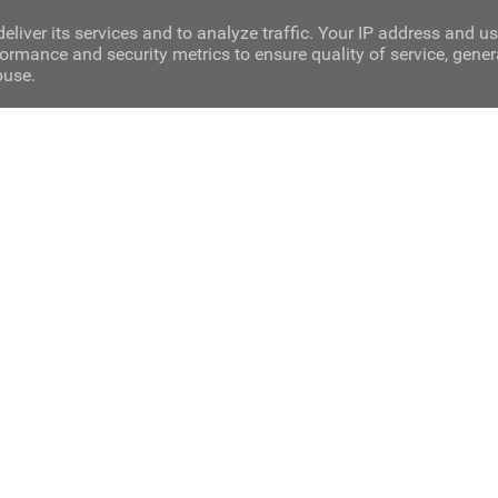
eliver its services and to analyze traffic. Your IP address and u
ormance and security metrics to ensure quality of service, gene
buse.