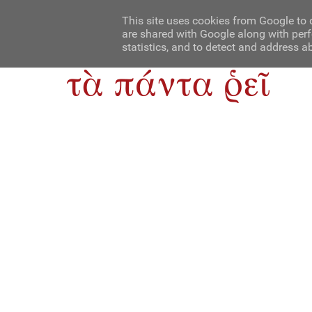
Αρχική
Contact Us
About Us
This site uses cookies from Google to d
are shared with Google along with perf
statistics, and to detect and address a