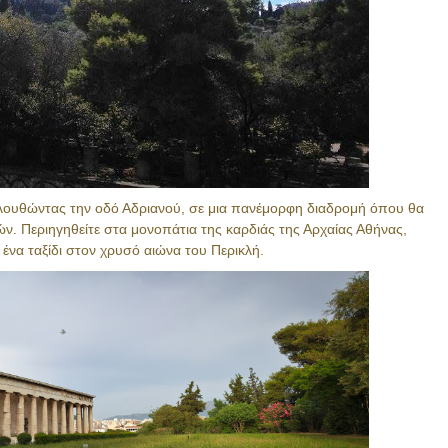
λουθώντας την οδό Αδριανού, σε μια πανέμορφη διαδρομή όπου θα
ν. Περιηγηθείτε στα μονοπάτια της καρδιάς της Αρχαίας Αθήνας,
ε ένα ταξίδι στον χρυσό αιώνα του Περικλή.