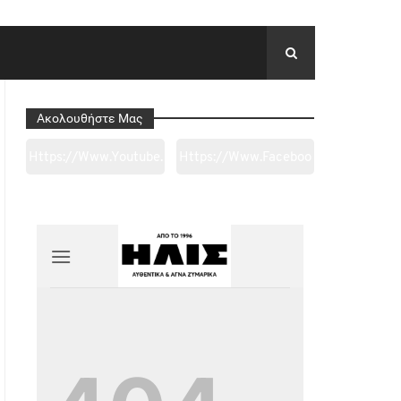
Ακολουθήστε Μας
Https://www.youtube.
Https://www.faceboo
Com/channel/UC0wk
K.com/tapantarei1965
2ge3sheyTkgpAkeBan
/?
G
Ref=pages_you_mana
Ge