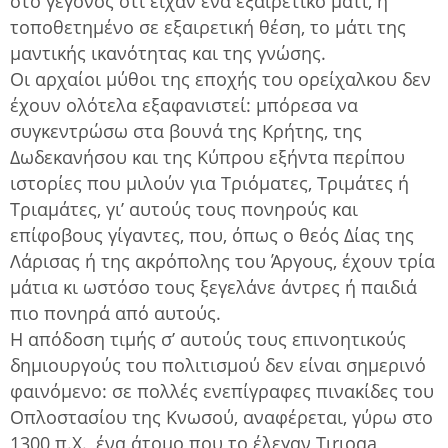
στο γεγονός ότι είχαν ένα εξαιρετικό μάτι, ή
τοποθετημένο σε εξαιρετική θέση, το μάτι της
μαντικής ικανότητας και της γνώσης.
Οι αρχαίοι μύθοι της εποχής του ορείχαλκου δεν
έχουν ολότελα εξαφανιστεί: μπόρεσα να
συγκεντρώσω στα βουνά της Κρήτης, της
Δωδεκανήσου και της Κύπρου εξήντα περίπου
ιστορίες που μιλούν για Τριόματες, Τριμάτες ή
Τριαμάτες, γι’ αυτούς τους πονηρούς και
επίφοβους γίγαντες, που, όπως ο θεός Δίας της
Λάρισας ή της ακρόπολης του Άργους, έχουν τρία
μάτια κι ωστόσο τους ξεγελάνε άντρες ή παιδιά
πιο πονηρά από αυτούς.
Η απόδοση τιμής σ’ αυτούς τους επινοητικούς
δημιουργούς του πολιτισμού δεν είναι σημερινό
φαινόμενο: σε πολλές ενεπίγραφες πινακίδες του
Οπλοστασίου της Κνωσού, αναφέρεται, γύρω στο
1300 π.Χ., ένα άτομο που το έλεγαν Τιrιοqa,