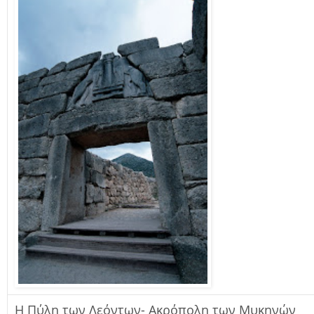
Η Πύλη των Λεόντων- Ακρόπολη των Μυκηνών