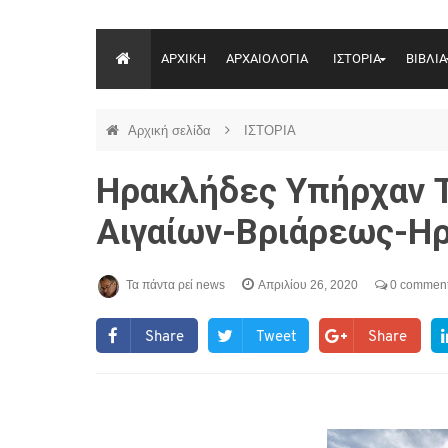
ΑΡΧΙΚΗ
ΑΡΧΑΙΟΛΟΓΙΑ
ΙΣΤΟΡΙΑ
ΒΙΒΛΙΑ
Αρχική σελίδα
ΙΣΤΟΡΙΑ
Ηρακλήδες Υπήρχαν Τ
Αιγαίων-Βριάρεως-Η
Τα πάντα ρεί news
Απριλίου 26, 2020
0 commen
Share
Tweet
Share