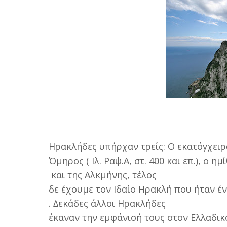
Ηρακλήδες υπήρχαν τρείς: Ο εκατόγχειρ
Όµηρος ( Ιλ. Ραψ.Α, στ. 400 και επ.), ο η
και της Αλκµήνης, τέλος
δε έχουµε τoν Ιδαίο Ηρακλή που ήταν έ
. ∆εκάδες άλλοι Ηρακλήδες
έκαναν την εµφάνισή τους στον Ελλαδικό