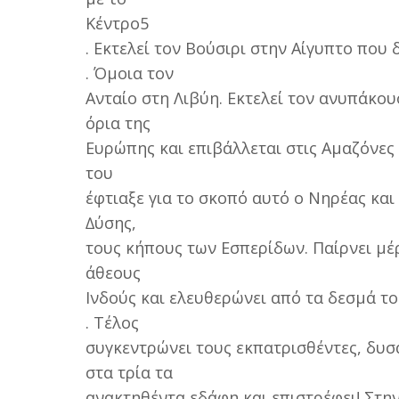
Κέντρο5
. Εκτελεί τον Βούσιρι στην Αίγυπτο πο
. Όµοια τον
Ανταίο στη Λιβύη. Εκτελεί τον ανυπάκου
όρια της
Ευρώπης και επιβάλλεται στις Αµαζόνες 
του
έφτιαξε για το σκοπό αυτό ο Νηρέας και
∆ύσης,
τους κήπους των Εσπερίδων. Παίρνει µέ
άθεους
Ινδούς και ελευθερώνει από τα δεσµά τ
. Τέλος
συγκεντρώνει τους εκπατρισθέντες, δυσ
στα τρία τα
ανακτηθέντα εδάφη και επιστρέφει! Στην