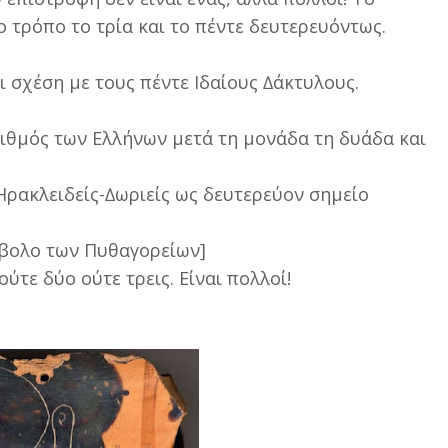
ο τρόπο το τρία και το πέντε δευτερευόντως.
ι σχέση µε τους πέντε Ιδαίους ∆άκτυλους.
ριθµός των Ελλήνων µετά τη µονάδα τη δυάδα και
Ηρακλειδείς-∆ωριείς ως δευτερεύον σηµείο
µβολο των Πυθαγορείων]
ύτε δύο ούτε τρεις. Είναι πολλοί!