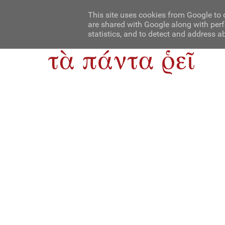
Αρχική
Contact Us
About Us
This site uses cookies from Google to d
are shared with Google along with perf
statistics, and to detect and address a