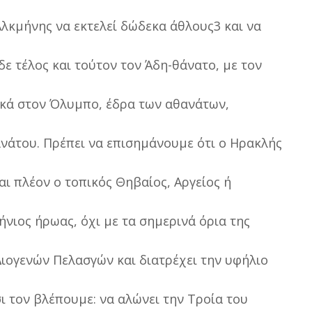
λκµήνης να εκτελεί δώδεκα άθλους3 και να
δε τέλος και τούτον τον Άδη-θάνατο, µε τον
ικά στον Όλυµπο, έδρα των αθανάτων,
νάτου. Πρέπει να επισηµάνουµε ότι ο Ηρακλής
αι πλέον ο τοπικός Θηβαίος, Αργείος ή
ήνιος ήρωας, όχι µε τα σηµερινά όρια της
∆ιογενών Πελασγών και διατρέχει την υφήλιο
σι τον βλέπουµε: να αλώνει την Τροία του