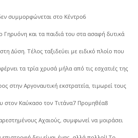
υ δεν συµµορφώνεται στο Κέντρο6
ο Γηρυόνη και τα παιδιά του στα ασαφή δυτικά
στη ∆ύση. Τέλος ταξιδεύει µε ειδικό πλοίο που
 φέρνει τα τρία χρυσά µήλα από τις εσχατιές της
ρος στην Αργοναυτική εκστρατεία, τιµωρεί τους
ου στον Καύκασο τον Τιτάνα7 Προµηθέα8
αρεστηµένους Αχαιούς, συµφωνεί να µοιράσει
 επιστροφή δεν είναι ένας, αλλά πολλοί! Το