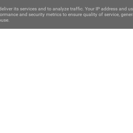
eliver its services and to analyze traffic. Your IP address and u
ormance and security metrics to ensure quality of service, gene
buse.