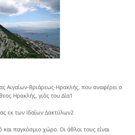
ας Αιγαίων-Βριάρεως-Ηρακλής, που αναφέρει ο
µίθεος Ηρακλής, γιός του ∆ία1
νας εκ των Ιδαίων ∆ακτύλων2
 και παγκόσµιο χώρο. Οι άθλοι τους είναι