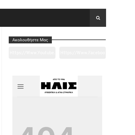
Ακολουθήστε Μας
Https://www.youtube.
Https://www.faceboo
Com/channel/UC0wk
K.com/tapantarei1965
2ge3sheyTkgpAkeBan
/?
G
Ref=pages_you_mana
Ge