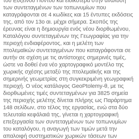
του Εύξεινου Πόντου και ειδικότερα στην ανάλυση
των συντεταγμένων των τοπωνυμίων που
καταγράφονται σε 4 κωδίκες και 15 έντυπες εκδόσεις
της, από τον 13ο αι. μέχρι σήμερα. Σκοπός της
έρευνας είναι η δημιουργία ενός νέου διορθωμένου,
Καταλόγου συντεταγμένων της Γεωγραφίας για την
περιοχή ενδιαφέροντος, και η μελέτη των
πτολεμαϊκών συντεταγμένων που καταγράφονται σε
αυτήν σε σχέση με τις αντίστοιχες σημερινές τιμές,
ώστε να δοθεί ένα νέο χαρτογραφικό μοντέλο της
χωρικής σχέσης μεταξύ της πτολεμαϊκής και της
σημερινής γεωμετρίας στη συγκεκριμένη γεωγραφική
περιοχή. Ο νέος κατάλογος GeoPtolemy-θ, με τις
διορθωμένες τιμές συντεταγμένων για 3825 σημεία
της περιοχής μελέτης δίνεται πλήρης ως Παράρτημα
148 σελίδων, στο τέλος της εργασίας, ενώ στα δύο
τελευταία κεφάλαιά της, γίνεται η χαρτογραφική
επεξεργασία των συντεταγμένων των τοπωνυμίων
του καταλόγου, η αναγωγή των τιμών μετά την
απαλοιφή συστηματικών χωρικών τάσεων των