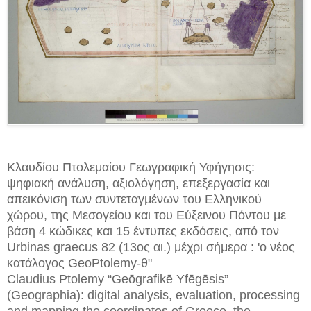
Κλαυδίου Πτολεμαίου Γεωγραφική Υφήγησις:
ψηφιακή ανάλυση, αξιολόγηση, επεξεργασία και
απεικόνιση των συντεταγμένων του Ελληνικού
χώρου, της Μεσογείου και του Εύξεινου Πόντου με
βάση 4 κώδικες και 15 έντυπες εκδόσεις, από τον
Urbinas graecus 82 (13ος αι.) μέχρι σήμερα : 'ο νέος
κατάλογος GeoPtolemy-θ"
Claudius Ptolemy “Geōgrafikē Yfēgēsis”
(Geographia): digital analysis, evaluation, processing
and mapping the coordinates of Greece, the