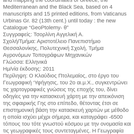
Mediterranean and the Black Sea, based on 4
manuscripts and 15 printed editions, from Vaticanus
Urbinas Gr. 82 (13th cent.) until today : the new
Catalogue “GeoPtolemy- θ”
Συγγραφείς:
Τσορλίνη Αγγελική Α.
Σχολή/Τμήμα:
Αριστοτέλειο Πανεπιστήμιο
Θεσσαλονίκης, Πολυτεχνική Σχολή, Τμήμα
Αγρονόμων Τοπογράφων Μηχανικών
Γλώσσα:
Ελληνικά
Ημ/νία έκδοσης:
2011
Περίληψη:
Ο Κλαύδιος Πτολεμαίος, στο έργο του
Γεωγραφική ‘Υφήγησις, του 2ο αι.μ.Χ., συγκεντρώνει
τις χαρτογραφικές γνώσεις της εποχής του, δίνει
οδηγίες για την κατασκευή χάρτη με την απεικόνιση
της σφαιρικής Γης στο επίπεδο, θέτοντας έτσι σε
επιστημονική βάση την κατασκευή χαρτών με μέθοδο
η οποία ισχύει μέχρι σήμερα, και καταγράφει -6500
τόπους του τότε γνωστού κόσμου με την ονομασία και
τις γεωγραφικές τους συντεταγμένες. Η Γεωγραφία