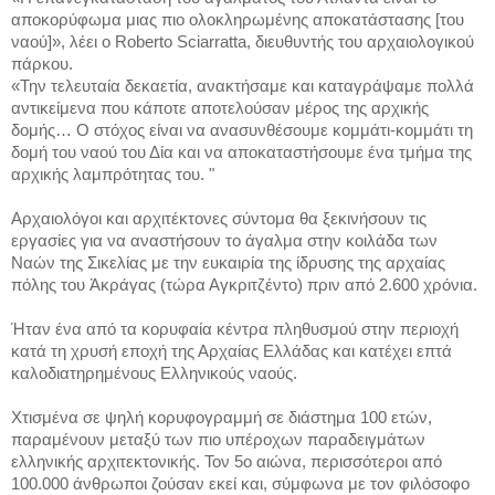
αποκορύφωμα μιας πιο ολοκληρωμένης αποκατάστασης [του
ναού]», λέει ο Roberto Sciarratta, διευθυντής του αρχαιολογικού
πάρκου.
«Την τελευταία δεκαετία, ανακτήσαμε και καταγράψαμε πολλά
αντικείμενα που κάποτε αποτελούσαν μέρος της αρχικής
δομής… Ο στόχος είναι να ανασυνθέσουμε κομμάτι-κομμάτι τη
δομή του ναού του Δία και να αποκαταστήσουμε ένα τμήμα της
αρχικής λαμπρότητας του. "
Αρχαιολόγοι και αρχιτέκτονες σύντομα θα ξεκινήσουν τις
εργασίες για να αναστήσουν το άγαλμα στην κοιλάδα των
Ναών της Σικελίας με την ευκαιρία της ίδρυσης της αρχαίας
πόλης του Ἀκράγας (τώρα Αγκριτζέντο) πριν από 2.600 χρόνια.
Ήταν ένα από τα κορυφαία κέντρα πληθυσμού στην περιοχή
κατά τη χρυσή εποχή της Αρχαίας Ελλάδας και κατέχει επτά
καλοδιατηρημένους Ελληνικούς ναούς.
Χτισμένα σε ψηλή κορυφογραμμή σε διάστημα 100 ετών,
παραμένουν μεταξύ των πιο υπέροχων παραδειγμάτων
ελληνικής αρχιτεκτονικής. Τον 5ο αιώνα, περισσότεροι από
100.000 άνθρωποι ζούσαν εκεί και, σύμφωνα με τον φιλόσοφο