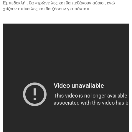
Εμπεδοκλή , θα «τρώνε λες και θα πεθάνουν αύριο , ενώ
χτίζουν σπίτια λες και θα ζήσουν για πάντα».