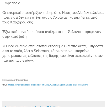
Empedocle.
Οι ιστορικοί υποστήριξαν επίσης ότι ο Ναός του Δία δεν τελείωσε
ποτέ γιατί δεν είχε στέγη όταν ο Ἀκράγας κατακτήθηκε από
τους Καρχηδόνιους.
Έξω από το ναό, τεράστια αγάλματα του Άτλαντα παρέμειναν
στην κατάψυξη.
«Η ιδέα είναι να επανατοποθετήσουμε ένα από αυτά, μπροστά
από το ναό», λέει ο Sciarratta, «έτσι ώστε να μπορεί να
χρησιμεύσει ως φύλακας της δομής που είναι αφιερωμένη στον
πατέρα των θεών».
Πηγή εικόνας theguardian
πηγη
https://elhalflashbacks.blogspot.com/2020/07/atlas-agalma-naos-dia-sikelia.html