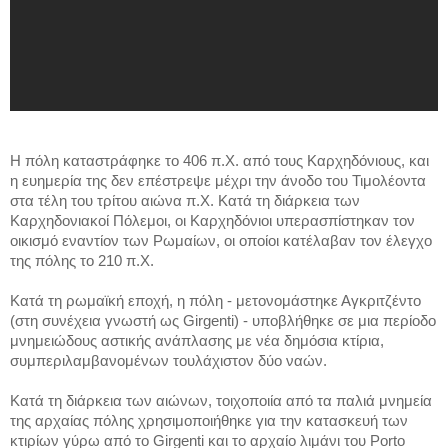
Η πόλη καταστράφηκε το 406 π.Χ. από τους Καρχηδόνιους, και
η ευημερία της δεν επέστρεψε μέχρι την άνοδο του Τιμολέοντα
στα τέλη του τρίτου αιώνα π.Χ. Κατά τη διάρκεια των
Καρχηδονιακοί Πόλεμοι, οι Καρχηδόνιοι υπερασπίστηκαν τον
οικισμό εναντίον των Ρωμαίων, οι οποίοι κατέλαβαν τον έλεγχο
της πόλης το 210 π.Χ.
Κατά τη ρωμαϊκή εποχή, η πόλη - μετονομάστηκε Αγκριτζέντο
(στη συνέχεια γνωστή ως Girgenti) - υποβλήθηκε σε μια περίοδο
μνημειώδους αστικής ανάπλασης με νέα δημόσια κτίρια,
συμπεριλαμβανομένων τουλάχιστον δύο ναών.
Κατά τη διάρκεια των αιώνων, τοιχοποιία από τα παλιά μνημεία
της αρχαίας πόλης χρησιμοποιήθηκε για την κατασκευή των
κτιρίων γύρω από το Girgenti και το αρχαίο λιμάνι του Porto