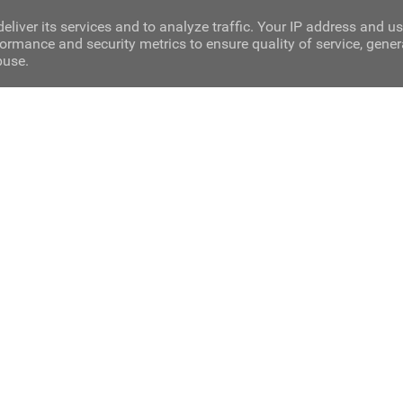
eliver its services and to analyze traffic. Your IP address and u
ormance and security metrics to ensure quality of service, gene
buse.