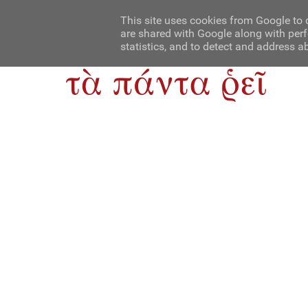
Αρχική
Contact Us
About Us
This site uses cookies from Google to d
are shared with Google along with perf
statistics, and to detect and address a