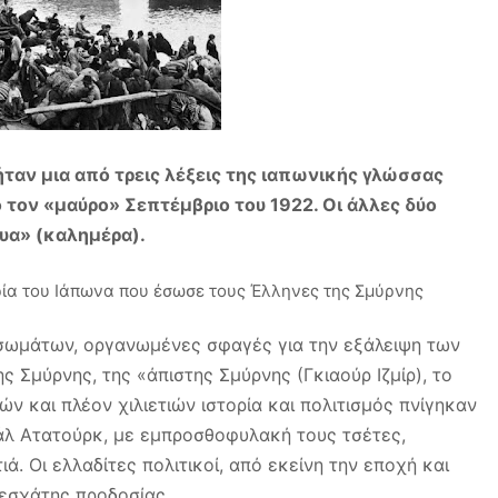
 ήταν μια από τρεις λέξεις της ιαπωνικής γλώσσας
 τον «μαύρο» Σεπτέμβριο του 1922. Οι άλλες δύο
υα» (καλημέρα).
ωμάτων, οργανωμένες σφαγές για την εξάλειψη των
ς Σμύρνης, της «άπιστης Σμύρνης (Γκιαούρ Ιζμίρ), το
ών και πλέον χιλιετιών ιστορία και πολιτισμός πνίγηκαν
μάλ Ατατούρκ, με εμπροσθοφυλακή τους τσέτες,
ά. Οι ελλαδίτες πολιτικοί, από εκείνη την εποχή και
 εσχάτης προδοσίας.