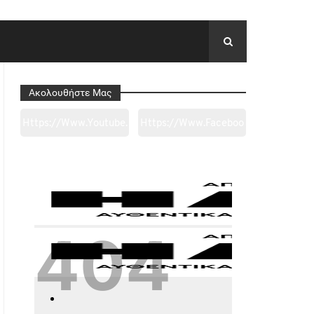
Ακολουθήστε Μας
Https://www.youtube.
Https://www.faceboo
Com/channel/UC0wk
K.com/tapantarei1965
2ge3sheyTkgpAkeBan
/?
G
Ref=pages_you_mana
Ge