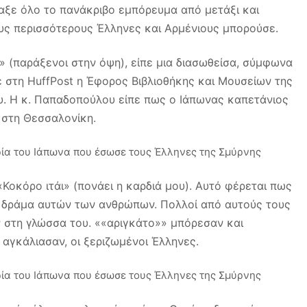
ταξε όλο το πανάκριβο εμπόρευμα από μετάξι και
ους περισσότερους Έλληνες και Αρμένιους μπορούσε.
 (παράξενοι στην όψη), είπε μια διασωθείσα, σύμφωνα
ε στη HuffPost η Έφορος Βιβλιοθήκης και Μουσείων της
υ. Η κ. Παπαδοπούλου είπε πως ο Ιάπωνας καπετάνιος
στη Θεσσαλονίκη.
Κοκόρο ιτάι» (πονάει η καρδιά μου). Αυτό φέρεται πως
ο δράμα αυτών των ανθρώπων. Πολλοί από αυτούς τους
 στη γλώσσα του. ««αριγκάτο»» μπόρεσαν και
 αγκάλιασαν, οι ξεριζωμένοι Έλληνες.