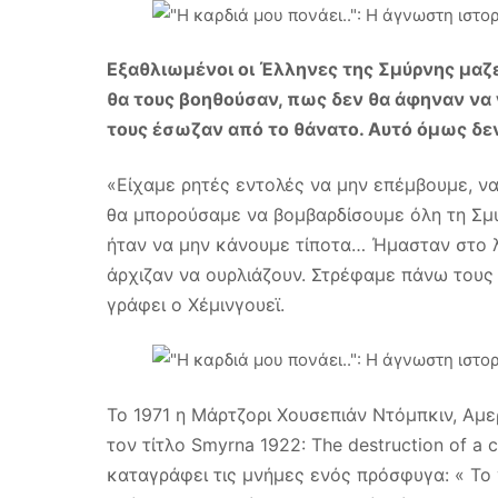
Εξαθλιωμένοι οι Έλληνες της Σμύρνης μαζ
θα τους βοηθούσαν, πως δεν θα άφηναν να 
τους έσωζαν από το θάνατο. Αυτό όμως δε
«Είχαμε ρητές εντολές να μην επέμβουμε, ν
θα μπορούσαμε να βομβαρδίσουμε όλη τη Σμύ
ήταν να μην κάνουμε τίποτα… Ήμασταν στο λ
άρχιζαν να ουρλιάζουν. Στρέφαμε πάνω τους
γράφει ο Χέμινγουεϊ.
Το 1971 η Μάρτζορι Χουσεπιάν Ντόμπκιν, Αμε
τον τίτλο Smyrna 1922: The destruction of a 
καταγράφει τις μνήμες ενός πρόσφυγα: « Τ