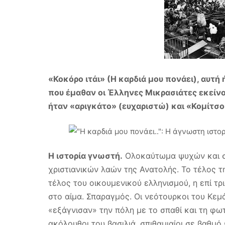
«Κοκόρο ιτάι» (Η καρδιά μου πονάει), αυτή
που έμαθαν οι Έλληνες Μικρασιάτες εκείνο
ήταν «αριγκάτο» (ευχαριστώ) και «Κομίτσο
Η ιστορία γνωστή.
Ολοκαύτωμα ψυχών και σ
χριστιανικών λαών της Ανατολής. Το τέλος τη
τέλος του οικουμενικού ελληνισμού, η επί τρι
στο αίμα. Σπαραγμός. Οι νεότουρκοι του Κε
«εξάγνισαν» την πόλη με το σπαθί και τη φωτι
ακόλουθοι του βασιλιά, σπιθαμιαίοι σε βαθμό