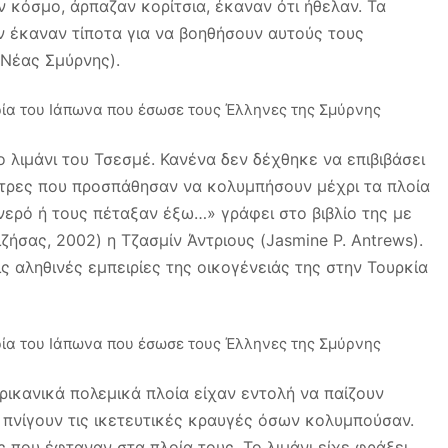
 κόσμο, άρπαζαν κορίτσια, έκαναν ότι ήθελαν. Τα
εν έκαναν τίποτα για να βοηθήσουν αυτούς τους
 Νέας Σμύρνης).
 λιμάνι του Τσεσμέ. Κανένα δεν δέχθηκε να επιβιβάσει
τρες που προσπάθησαν να κολυμπήσουν μέχρι τα πλοία
νερό ή τους πέταξαν έξω…» γράφει στο βιβλίο της με
ιζήσας, 2002) η Τζασμίν Άντριους (Jasmine P. Antrews).
ς αληθινές εμπειρίες της οικογένειάς της στην Τουρκία
ρικανικά πολεμικά πλοία είχαν εντολή να παίζουν
 πνίγουν τις ικετευτικές κραυγές όσων κολυμπούσαν.
 που έφταναν στα πλοία τους. Το λιμάνι είχε φράξει