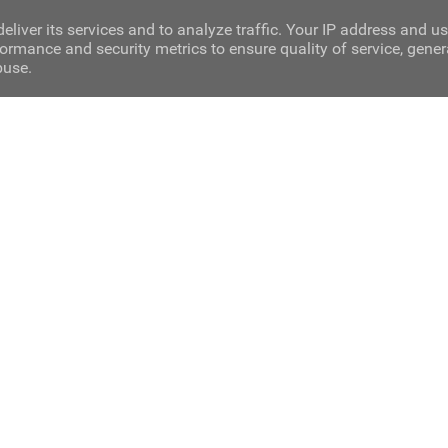
eliver its services and to analyze traffic. Your IP address and u
ormance and security metrics to ensure quality of service, gene
buse.