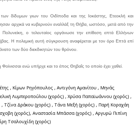
 των δίδυμων γιων του Οιδίποδα και της Ιοκάστης, Ετεοκλή και
ησαν αρχικά να κυβερνούν εναλλάξ τη Θήβα, ωστόσο, μετά από την
Πολυνείκη, ο τελευταίος οργάνωσε την επίθεση επτά Ελλήνων
Θήβας. Η πολεμική αυτή σύγκρουση αναφέρεται με τον όρο Επτά επί
θάνατο των δύο διεκδικητών του θρόνου.
 Φοίνισσαι ενώ υπήρχε και το έπος Θηβαΐς το οποίο έχει χαθεί.
της , Κίμων Ρηγόπουλος , Αντιγόνη Αμανίτου , Μηνάς
γελική Λυμπεροπούλου (χορός) , Χρύσα Παπαϊωάννου (χορός) ,
 , Τζίνα Δράκου (χορός) , Τάνα Μεξή (χορός) , Παρή Κοραχάη
όσχοβη (χορός), Αναστασία Μπάσσα (χορός) , Αργυρώ Πιπίνη
αίρη Τσαλουχίδη (χορός)