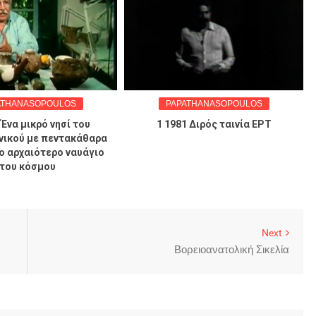
HANASOPOULOS
PAPATHANASOPOULOS
α μικρό νησί του
1 1981 Διρός ταινία ΕΡΤ
Ν
ού με πεντακάθαρα
αρχαιότερο ναυάγιο
υ κόσμου
Next
Βορειοανατολική Σικελία