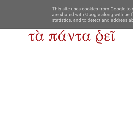
Αρχική
Contact Us
About Us
This site uses cookies from Google to d
are shared with Google along with perf
statistics, and to detect and address a