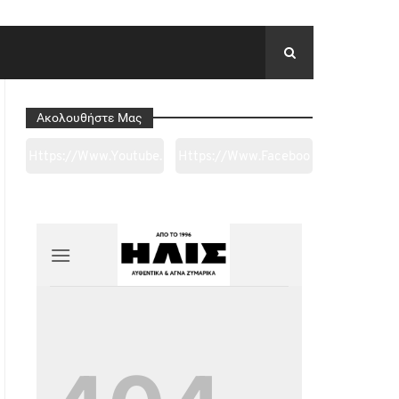
Ακολουθήστε Μας
Https://www.youtube.
Https://www.faceboo
Com/channel/UC0wk
K.com/tapantarei1965
2ge3sheyTkgpAkeBan
/?
G
Ref=pages_you_mana
Ge