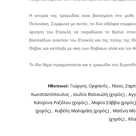
Η ιστορία της τραγωδίας είναι βασισμένη στο μύθο
Πολυνείκη. Σύμφωνα με αυτόν, τα δύο αδέλφια συμφών
άρνηση του Ετεοκλή να παραδώσει το θρόνο στον 
βασιλιάδων εναντίον του Ετεοκλή και της πόλης της 
Θήβας και κατέληξε με νίκη των Θηβαίων αλλά και τον 
Το ίδιο θέμα πραγματεύεται και η τραγωδία του Ευριπίδη
Γιώργος Ορφανός , Νίκος Ζαμπέ
Ηθοποιοί:
Κωνσταντόπουλος , Ιουλία Βατικιώτη (χορός) , Αγ
Κατερίνα Ραζέλου (χορός) , Μαρία Σάββα (χορός)
(χορός) , Κυβέλη Μαλαμάτη (χορός) , Ματίνα Μ
(χορός) , Κλ