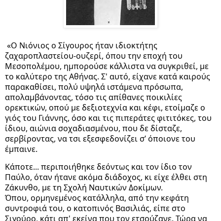
«Ο Νιόνιος ο Σίγουρος ήταν ιδιοκτήτης
ζαχαροπλαστείου-ουζερί, όπου την εποχή του
Μεσοπολέμου, ημπορούσε κάλλιστα να συγκριθεί, με
το καλύτερο της Αθήνας. Σ' αυτό, είχανε κατά καιρούς
παρακαθίσει, πολύ υψηλά ιστάμενα πρόσωπα,
απολαμβάνοντας, τόσο τις απίθανες ποικιλίες
ορεκτικών, οπού με δεξιοτεχνία και κέφι, ετοίμαζε ο
γιός του Γιάννης, όσο και τις πιπεράτες φιτιτόκες, του
ίδιου, αιώνια σοχαδιασμένου, που δε δίσταζε,
σερβίροντας, να τσι εξεσφεδονίζει σ’ όποιονε του
έμπαινε.
Κάποτε... περιποιήθηκε δεόντως και τον ίδιο τον
Παύλο, όταν ήτανε ακόμα διάδοχος, κι είχε έλθει στη
Ζάκυνθο, με τη Σχολή Ναυτικών Δοκίμων.
Όπου, ορμηνεμένος κατάλληλα, από την κεφάτη
συντροφιά του, ο κατοπινός Βασιλιάς, είπε στο
Σιγούρο, κάτι απ' εκείνα που τον ετσούζανε. Τώρα να