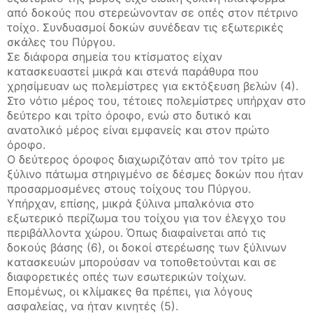
από δοκούς που στερεώνονταν σε οπές στον πέτρινο
τοίχο. Συνδυασμοί δοκών συνέδεαν τις εξωτερικές
σκάλες του Πύργου.
Σε διάφορα σημεία του κτίσματος είχαν
κατασκευαστεί μικρά και στενά παράθυρα που
χρησίμευαν ως πολεμίστρες για εκτόξευση βελών (4).
Στο νότιο μέρος του, τέτοιες πολεμίστρες υπήρχαν στο
δεύτερο και τρίτο όροφο, ενώ στο δυτικό και
ανατολικό μέρος είναι εμφανείς και στον πρώτο
όροφο.
Ο δεύτερος όροφος διαχωριζόταν από τον τρίτο με
ξύλινο πάτωμα στηριγμένο σε δέσμες δοκών που ήταν
προσαρμοσμένες στους τοίχους του Πύργου.
Υπήρχαν, επίσης, μικρά ξύλινα μπαλκόνια στο
εξωτερικό περίζωμα του τοίχου για τον έλεγχο του
περιβάλλοντα χώρου. Όπως διαφαίνεται από τις
δοκούς βάσης (6), οι δοκοί στερέωσης των ξύλινων
κατασκευών μπορούσαν να τοποθετούνται και σε
διαφορετικές οπές των εσωτερικών τοίχων.
Επομένως, οι κλίμακες θα πρέπει, για λόγους
ασφαλείας, να ήταν κινητές (5).