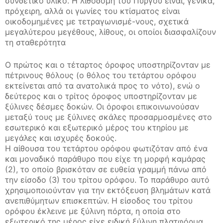
συνδετικό υλικό. Η λιθοδομή του Πύργου είναι, γενικά,
πρόχειρη, αλλά οι γωνίες του κτίσματος είναι
οικοδομημένες με τετραγωνισμέ-νους, σχετικά
μεγαλύτερου μεγέθους, λίθους, οι οποίοι διασφαλίζουν
τη σταθερότητα
O πρώτος και ο τέταρτος όροφος υποστηρίζονταν με
πέτρινους θόλους (ο θόλος του τετάρτου ορόφου
εκτείνεται από τα ανατολικά προς το νότο), ενώ ο
δεύτερος και ο τρίτος όροφος υποστηρίζονταν με
ξύλινες δέσμες δοκών. Οι όροφοι επικοινωνούσαν
μεταξύ τους με ξύλινες σκάλες προσαρμοσμένες στο
εσωτερικό και εξωτερικό μέρος του κτηρίου με
μεγάλες και ισχυρές δοκούς.
Η αίθουσα του τετάρτου ορόφου φωτιζόταν από ένα
και μοναδικό παράθυρο που είχε τη μορφή καμάρας
(2), το οποίο βρισκόταν σε ευθεία γραμμή πάνω από
την είσοδο (3) του τρίτου ορόφου. Το παράθυρο αυτό
χρησιμοποιούνταν για την εκτόξευση βλημάτων κατά
ανεπιθύμητων επισκεπτών. Η είσοδος του τρίτου
ορόφου έκλεινε με ξύλινη πόρτα, η οποία στο
εξωτερικό της μέρος είχε ειδική ξύλινη πλατφόρμα