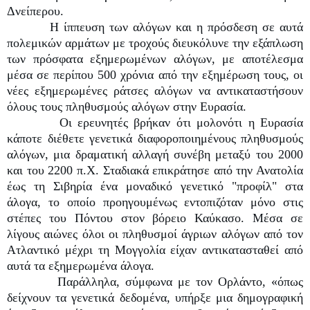
Δνείπερου.
Η ίππευση των αλόγων και η πρόσδεση σε αυτά
πολεμικών αρμάτων με τροχούς διευκόλυνε την εξάπλωση
των πρόσφατα εξημερωμένων αλόγων, με αποτέλεσμα
μέσα σε περίπου 500 χρόνια από την εξημέρωση τους, οι
νέες εξημερωμένες ράτσες αλόγων να αντικαταστήσουν
όλους τους πληθυσμούς αλόγων στην Ευρασία.
Οι ερευνητές βρήκαν ότι μολονότι η Ευρασία
κάποτε διέθετε γενετικά διαφοροποιημένους πληθυσμούς
αλόγων, μια δραματική αλλαγή συνέβη μεταξύ του 2000
και του 2200 π.Χ. Σταδιακά επικράτησε από την Ανατολία
έως τη Σιβηρία ένα μοναδικό γενετικό "προφίλ" στα
άλογα, το οποίο προηγουμένως εντοπιζόταν μόνο στις
στέπες του Πόντου στον βόρειο Καύκασο. Μέσα σε
λίγους αιώνες όλοι οι πληθυσμοί άγριων αλόγων από τον
Ατλαντικό μέχρι τη Μογγολία είχαν αντικατασταθεί από
αυτά τα εξημερωμένα άλογα.
Παράλληλα, σύμφωνα με τον Ορλάντο, «όπως
δείχνουν τα γενετικά δεδομένα, υπήρξε μια δημογραφική