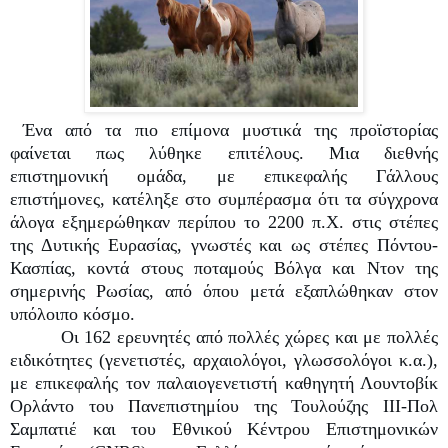
Ένα από τα πιο επίμονα μυστικά της προϊστορίας
φαίνεται πως λύθηκε επιτέλους. Μια διεθνής
επιστημονική ομάδα, με επικεφαλής Γάλλους
επιστήμονες, κατέληξε στο συμπέρασμα ότι τα σύγχρονα
άλογα εξημερώθηκαν περίπου το 2200 π.Χ. στις στέπες
της Δυτικής Ευρασίας, γνωστές και ως στέπες Πόντου-
Κασπίας, κοντά στους ποταμούς Βόλγα και Ντον της
σημερινής Ρωσίας, από όπου μετά εξαπλώθηκαν στον
υπόλοιπο κόσμο.
Οι 162 ερευνητές από πολλές χώρες και με πολλές
ειδικότητες (γενετιστές, αρχαιολόγοι, γλωσσολόγοι κ.α.),
με επικεφαλής τον παλαιογενετιστή καθηγητή Λουντοβίκ
Ορλάντο του Πανεπιστημίου της Τουλούζης ΙΙΙ-Πολ
Σαμπατιέ και του Εθνικού Κέντρου Επιστημονικών