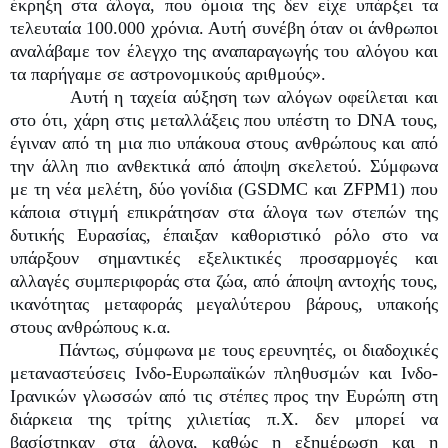
έκρηξη στα άλογα, που όμοια της δεν είχε υπάρξει τα
τελευταία 100.000 χρόνια. Αυτή συνέβη όταν οι άνθρωποι
αναλάβαμε τον έλεγχο της αναπαραγωγής του αλόγου και
τα παρήγαμε σε αστρονομικούς αριθμούς».
Αυτή η ταχεία αύξηση των αλόγων οφείλεται και
στο ότι, χάρη στις μεταλλάξεις που υπέστη το DNA τους,
έγιναν από τη μια πιο υπάκουα στους ανθρώπους και από
την άλλη πιο ανθεκτικά από άποψη σκελετού. Σύμφωνα
με τη νέα μελέτη, δύο γονίδια (GSDMC και ZFPM1) που
κάποια στιγμή επικράτησαν στα άλογα των στεπών της
δυτικής Ευρασίας, έπαιξαν καθοριστικό ρόλο στο να
υπάρξουν σημαντικές εξελικτικές προσαρμογές και
αλλαγές συμπεριφοράς στα ζώα, από άποψη αντοχής τους,
ικανότητας μεταφοράς μεγαλύτερου βάρους, υπακοής
στους ανθρώπους κ.α.
Πάντως, σύμφωνα με τους ερευνητές, οι διαδοχικές
μεταναστεύσεις Ινδο-Ευρωπαϊκών πληθυσμών και Ινδο-
Ιρανικών γλωσσών από τις στέπες προς την Ευρώπη στη
διάρκεια της τρίτης χιλιετίας π.Χ. δεν μπορεί να
βασίστηκαν στα άλογα, καθώς η εξημέρωση και η