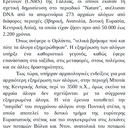
Ερευνών (CNRS) της Γαλλίας, οι οποίοι έκαναν τη
σχετική δημοσίευση στο περιοδικό "Nature", ανέλυσαν
DNA από τα απομεινάρια 273 αρχαίων αλόγων από
διάφορες περιοχές (Ιβηρική, Ανατολία, Δυτική Ευρασία,
Κεντρική Ασία), τα οποία είχαν ζήσει πριν από 50.000 έως
2.200 χρόνια.
Όπως ανέφερε ο Ορλάντο, "τελικά βρήκαμε πού και
πότε τα άλογα εξημερώθηκαν". Η εξημέρωση των αλόγων
υπήρξε ένα καθοριστικό γεγονός, καθώς έφερε
επανάσταση στα ταξίδια, στις μεταφορές, στους πολέμους
και σε άλλες δραστηριότητες.
Έως τώρα, υπήρχαν αρχαιολογικές ενδείξεις για μια
αρχαιότερη εξημέρωση των αλόγων, στην περιοχή Μποτάι
της Κεντρικής Ασίας περί το 3500 π.Χ., όμως εκείνα τα
αρχαία άλογα δεν σχετίζονται με τα σύγχρονα
εξημερωμένα άλογα. Η νέα έρευνα τοποθετεί την
"πατρίδα" του συγχρόνου αλόγου στην Ποντική στέπα, η
οποία αποτελεί το δυτικό τμήμα της ευρύτερης
Ευρασιατικής στέπας και πιο συγκεκριμένα στις λεκάνες
των ποταμών Βόλγα και Ντον, ανατολικά του ποταμού