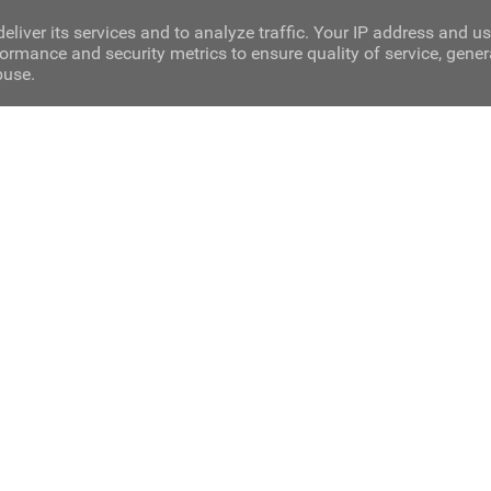
eliver its services and to analyze traffic. Your IP address and u
ormance and security metrics to ensure quality of service, gene
buse.