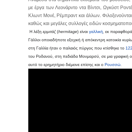
με έργα των Λεονάρντο ντα Βίντσι, Ωγκύστ Ρον
Κλωντ Μονέ, Ρέμπραντ και άλλων. Φιλοξενούνται
καθώς και μεγάλες συλλογές ειδών κοσμηματοποι
Η λέξη
ερμιτάζ
(
hermitage
) είναι
γαλλική
, εκ παραφθορά
Γάλλοι οποιαδήποτε εξοχική ή απόκεντρη κατοικία κυρ
στη Γαλλία ήταν ο παλαιός πύργος που κτίσθηκε το
12
του Ροδανού, στη πεδιάδα Μονμαρσύ, σε μια γραφική οι
αυτό το ερημητήριο διέμεινε επίσης και ο
Ρουσσώ
.