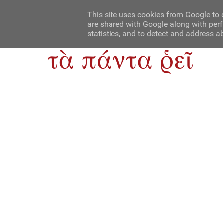
Αρχική
Contact Us
About Us
This site uses cookies from Google to d
are shared with Google along with perf
statistics, and to detect and address a