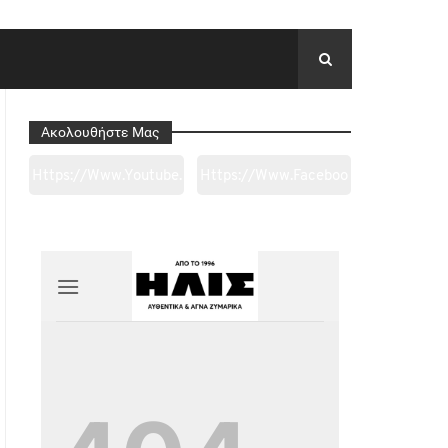
Ακολουθήστε Μας
Https://www.youtube.
Https://www.faceboo
Com/channel/UC0wk
K.com/tapantarei1965
2ge3sheyTkgpAkeBan
/?
G
Ref=pages_you_mana
Ge