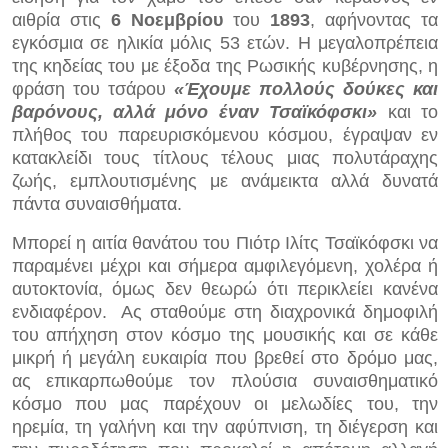
αιθρία στις
6 Νοεμβρίου
του
1893
, αφήνοντας τα
εγκόσμια σε ηλικία μόλις 53 ετών. Η μεγαλοπρέπεια
της κηδείας του με έξοδα της Ρωσικής κυβέρνησης, η
φράση του τσάρου
«Έχουμε πολλούς δούκες και
βαρόνους, αλλά μόνο έναν Τσαϊκόφσκι»
και το
πλήθος του παρευρισκόμενου κόσμου, έγραψαν εν
κατακλείδι τους τίτλους τέλους μιας πολυτάραχης
ζωής, εμπλουτισμένης με ανάμεικτα αλλά δυνατά
πάντα συναισθήματα.
Μπορεί η αιτία θανάτου του Πιότρ Ιλίτς Τσαϊκόφσκι να
παραμένει μέχρι και σήμερα αμφιλεγόμενη, χολέρα ή
αυτοκτονία, όμως δεν θεωρώ ότι περικλείει κανένα
ενδιαφέρον.
Ας σταθούμε στη διαχρονικά δημοφιλή
του απήχηση στον κόσμο της μουσικής και σε κάθε
μικρή ή μεγάλη ευκαιρία που βρεθεί στο δρόμο μας,
ας επικαρπωθούμε τον πλούσια συναισθηματικό
κόσμο που μας παρέχουν οι μελωδίες του, την
ηρεμία, τη γαλήνη και την αφύπνιση, τη διέγερση και