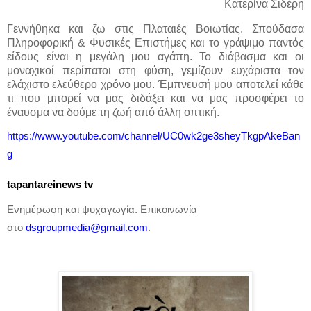
Κατερίνα Σιδέρη
Γεννήθηκα και ζω στις Πλαταιές Βοιωτίας. Σπούδασα
Πληροφορική & Φυσικές Επιστήμες και το γράψιμο παντός
είδους είναι η μεγάλη μου αγάπη. Το διάβασμα και οι
μοναχικοί περίπατοι στη φύση, γεμίζουν ευχάριστα τον
ελάχιστο ελεύθερο χρόνο μου. Έμπνευσή μου αποτελεί κάθε
τι που μπορεί να μας διδάξει και να μας προσφέρει το
έναυσμα να δούμε τη ζωή από άλλη οπτική.
https
://
www
.
youtube
.
com
/
channel
/
UC
0
wk
2
ge
3
sheyTkgpAkeBan
g
tapantareinews
tv
Ενημέρωση και ψυχαγωγία. Επικοινωνία
στο
dsgroupmedia
@
gmail
.
com
.