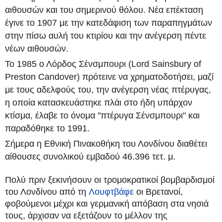
αιθουσών και του σημερινού θόλου. Νέα επέκταση
έγινε το 1907 με την κατεδάφιση των παραπηγμάτων
στην πίσω αυλή του κτιρίου και την ανέγερση πέντε
νέων αιθουσών.
Το 1985 ο Λόρδος Σένσμπουρι (Lord Sainsbury of
Preston Candover) πρότεινε να χρηματοδοτήσει, μαζί
με τους αδελφούς του, την ανέγερση νέας πτέρυγας,
η οποία κατασκευάστηκε πλάι στο ήδη υπάρχον
κτίσμα, έλαβε το όνομα "πτέρυγα Σένσμπουρι" και
παραδόθηκε το 1991.
Σήμερα η Εθνική Πινακοθήκη του Λονδίνου διαθέτει
αίθουσες συνολικού εμβαδού 46.396 τετ. μ.
Πολύ πριν ξεκινήσουν οι τρομοκρατικοί βομβαρδισμοί
του Λονδίνου από τη
Λουφτβάφε
οι Βρετανοί,
φοβούμενοι μέχρι και γερμανική απόβαση στα νησιά
τους, άρχισαν να εξετάζουν το μέλλον της