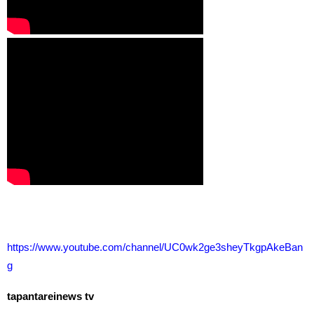
https
://
www
.
youtube
.
com
/
channel
/
UC
0
wk
2
ge
3
sheyTkgpAkeBan
g
tapantareinews
tv