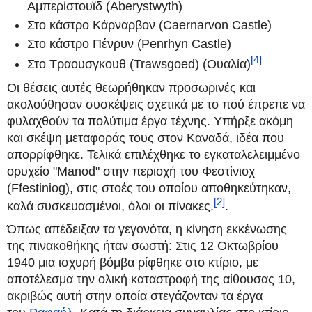
Αμπερίστουϊδ (Aberystwyth)
Στο κάστρο Κάρναρβον (Caernarvon Castle)
Στο κάστρο Πένρυν (Penrhyn Castle)
[4]
Στο Τραουσγκουθ (Trawsgoed) (Ουαλία)
Οι θέσεις αυτές θεωρήθηκαν προσωρινές και
ακολούθησαν συσκέψεις σχετικά με το πού έπρεπε να
φυλαχθούν τα πολύτιμα έργα τέχνης. Υπήρξε ακόμη
και σκέψη μεταφοράς τους στον Καναδά, ιδέα που
απορρίφθηκε. Τελικά επιλέχθηκε το εγκαταλελειμμένο
ορυχείο "Manod" στην περιοχή του Φεστίνιοχ
(Ffestiniog), στις στοές του οποίου αποθηκεύτηκαν,
[2]
καλά συσκευασμένοι, όλοι οι πίνακες.
.
Όπως απέδειξαν τα γεγονότα, η κίνηση εκκένωσης
της πινακοθήκης ήταν σωστή: Στις 12 Οκτωβρίου
1940 μια ισχυρή βόμβα ρίφθηκε στο κτίριο, με
αποτέλεσμα την ολική καταστροφή της αίθουσας 10,
ακριβώς αυτή στην οποία στεγάζονταν τα έργα