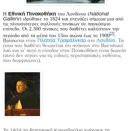
Η
Εθνική Πινακοθήκη
του Λονδίνου (
National
Gallery
) ιδρύθηκε το 1824 και στεγάζει σήμερα μια από
τις πλουσιότερες συλλογές πινάκων σε παγκόσμιο
επίπεδο. Οι 2.300 πίνακες που διαθέτει καλύπτουν την
[2]
περίοδο από τα μέσα του 13ου αιώνα έως το 1900
.
Βρίσκετ
αι στην
Πλατεία Τραφάλγκαρ
στο
Λονδίνο
. Τα
έργα που διαθέτει θεωρείται ότι ανήκουν στο Βρετανικό
λαό και γι' αυτό η είσοδος στην Πινακοθήκη είναι δωρεάν
(αυτό δεν ισχύει για τις ειδικές περιστασιακές εκθέσεις
που διοργανώνει).
Το 1824 το Βρετανικό Κοινοβούλιο ενέκρινε τη