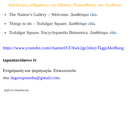
Κατάλογος εκθεμάτων της Εθνικής Πινακοθήκης του Λονδίνου
The Nation’s Gallery – Welcome. Διαθέσιμο
εδώ
.
Things to do – Trafalgar Square. Διαθέσιμο
εδώ
.
Trafalgar Square. Encyclopaedia Britannica. Διαθέσιμο
εδώ
.
https
://
www
.
youtube
.
com
/
channel
/
UC
0
wk
2
ge
3
sheyTkgpAkeBang
tapantareinews
tv
Ενημέρωση και ψυχαγωγία. Επικοινωνία
στο
dsgroupmedia
@
gmail
.
com
.
phgh el.wikipedia.org