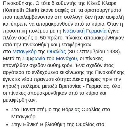
Πινακοθήκης. Ο τότε διευθυντής της Κένεθ Κλαρκ
(Kenneth Clark) έκανε σαφές ότι τα αριστουργήματα
που περιλαμβάνονταν στη συλλογή δεν ήταν ασφαλή
και έπρεπε να απομακρυνθούν από το κτίριο. Όταν η
προοπτική πολέμου με τη
Ναζιστική Γερμανία
έγινε
πλέον σαφής οι 50 πρώτοι πίνακες απομακρύνθηκαν
από την πινακοθήκη και μεταφέρθηκαν
στο
Μπανγκόρ
της
Ουαλίας
(30 Σεπτεμβρίου 1938).
Μετά τη
Συμφωνία του Μονάχου
, οι πίνακες
επανήλθαν σχεδόν αυθημερόν. Ένα σχεδόν έτος
αργότερα το ενδεχόμενο εκκένωσης της Πινακοθήκης
έγινε εκ νέου πραγματικότητα: Δέκα ημέρες πριν την
κήρυξη πολέμου μεταξύ Βρετανίας - Γερμανίας, όλοι
οι πίνακες απομακρύνθηκαν από το κτίριο και
μεταφέρθηκαν:
Στο Πανεπιστήμιο της Βόρειας Ουαλίας στο
Μπανγκόρ
Στην Εθνική Βιβλιοθήκη της Ουαλίας στο