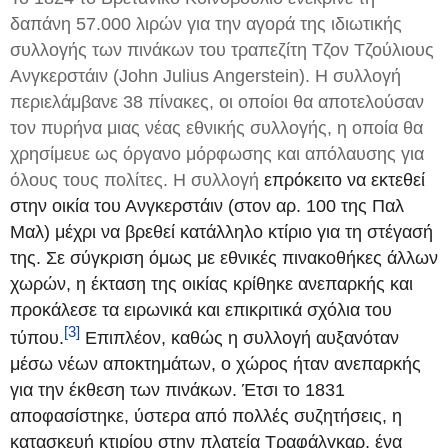
δαπάνη 57.000 λιρών για την αγορά της ιδιωτικής
συλλογής των πινάκων του τραπεζίτη Τζον Τζούλιους
Ανγκερστάιν (John Julius Angerstein). Η συλλογή
περιελάμβανε 38 πίνακες, οι οποίοι θα αποτελούσαν
τον πυρήνα μιας νέας εθνικής συλλογής, η οποία θα
χρησίμευε ως όργανο μόρφωσης και απόλαυσης για
όλους τους πολίτες. Η συλλογή
επρόκειτο να εκτεθεί
στην οικία του Ανγκερστάιν (στον αρ. 100 της Παλ
Μαλ) μέχρι να βρεθεί κατάλληλο κτίριο για τη στέγασή
της. Σε σύγκριση όμως με εθνικές πινακοθήκες άλλων
χωρών, η έκταση της οικίας κρίθηκε ανεπαρκής και
προκάλεσε τα ειρωνικά και επικριτικά σχόλια του
[3]
τύπου.
Επιπλέον, καθώς η συλλογή αυξανόταν
μέσω νέων αποκτημάτων, ο χώρος ήταν ανεπαρκής
για την έκθεση των πινάκων. Έτσι το 1831
αποφασίστηκε, ύστερα από πολλές συζητήσεις, η
κατασκευή κτιρίου στην πλατεία Τραφάλγκαρ, ένα