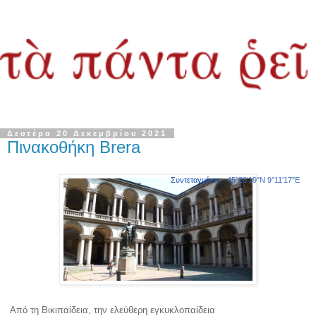
Δευτέρα 20 Δεκεμβρίου 2021
Πινακοθήκη Brera
Συντεταγμένες
:
45°28′19″N
9°11′17″E
Από τη Βικιπαίδεια, την ελεύθερη εγκυκλοπαίδεια