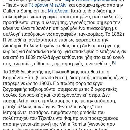
«Πιετά» του
Τζιοβάννι Μπελλίνι
και ορισμένα έργα από την
Galleria Sampieri της
Μπολόνια
. Κατά το ίδιο διάστημα
πολυάριθμες νωπογραφίες αποσπασμένες από εκκλησίες
προστίθενται στην συλλογή της, γεγονός που σήμερα την
κάνει να είναι πιθανόν η υπ' αριθμόν ένα πινακοθήκη με
συλλογή παρόμοιων νωπογραφιών παγκοσμίως. Το 1882 η
Πινακοθήκη ανεξαρτητοποιείται ως φορέας από την
Ακαδημία Καλών Τεχνών, καθώς αυτή διέθετε τα έργα της
κυρίως για διδασκαλία και όχι για επισκέψεις φιλοτέχνων, αν
και από το 1809 πολλά έργα εκτίθονταν ήδη στο ευρύ κοινό
[6]
στις τελευταίες αίθουσες της σημερινής πινακοθήκης.
Το 1898 διευθυντής της Πινακοθήκης τοποθετείται ο
Κορράντο Ρίτσι (Corrado Ricci), διαπρεπής ιστορικός τέχνης
(παρέμεινε ως το 1903). Για πρώτη φορά τα έργα
ζωγραφικής ταξινομούνται σύμφωνα με τις διαφορετικές
σχολές ζωγραφικής και κατά χρονολογική σειρά. Δεν
παραμελείται και ο εμπλουτισμός της, με την απόκτηση,
μεταξύ άλλων, των έργων "Ένοπλοι άνδρες" του
Μπραμάντε, τεσσάρων τμημάτων της predella του
πολύπτυχου του Τζεντίλε ντα Φαμπριάνο προερχόμενου
από την γυναικεία μονή της Valle Romita (γεγονός που
επέτρεψε την ανασυγκρότηση του πολύπτυχου) και