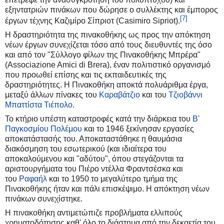
εξηντατριών πινάκων που δώρησε ο συλλέκτης και έμπορος
[7]
έργων τέχνης Καζιμίρο Σίπριοτ (Casimiro Sipriot).
Η δραστηριότητα της πινακοθήκης ως προς την απόκτηση
νέων έργων συνεχίζεται τόσο από τους διευθυντές της όσο
και από τον "Σύλλογο φίλων της Πινακοθήκης Μπρέρα"
(Associazione Amici di Brera), έναν πολιτιστικό οργανισμό
που προωθεί επίσης και τις εκπαιδευτικές της
δραστηριότητες. Η Πινακοθήκη αποκτά πολυάριθμα έργα,
μεταξύ άλλων πίνακες του
Καραβάτζιο
και του
Τζιοβάννι
Μπαττίστα Τιέπολο
.
Το κτήριο υπέστη καταστροφές κατά την διάρκεια του
Β'
Παγκοσμίου Πολέμου
και το 1946 ξεκίνησαν εργασίες
αποκατάστασής του. Αποκαταστάθηκε η θαυμάσια
διακόσμηση του εσωτερικού (και ιδιαίτερα του
αποκαλούμενου και "αδύτου", όπου στεγάζονται τα
αριστουργήματα του Πιέρο ντέλλα Φραντσέσκα και
του
Ραφαήλ
και το 1950 το μεγαλύτερο τμήμα της
Πινακοθήκης ήταν και πάλι επισκέψιμο. Η απόκτηση νέων
πινάκων συνεχίστηκε.
Η πινακοθήκη αντιμετώπιζε προβλήματα ελλιπούς
χρηματοδότησης καθ' όλο το διάστημα από την δεκαετία του