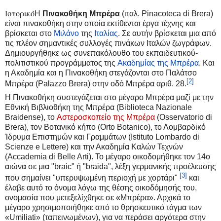
Ιστορικό
Μ
Π
Η
Πινακοθήκη Μπρέρα
(ιταλ. Pinacoteca di Brera)
ε
ή
είναι πινακοθήκη στην οποία εκτίθενται έργα τέχνης και
τ
δ
βρίσκεται στο
Μιλάνο
της
Ιταλίας
. Σε αυτήν βρίσκεται μια από
ά
η
τις πλέον σημαντικές συλλογές πινάκων Ιταλών ζωγράφων.
β
σ
Δημιουργήθηκε ως συνεπακόλουθο του εκπαιδευτικού-
α
η
πολιτιστικού προγράμματος της
Ακαδημίας της Μπρέρα
. Και
σ
σ
η Ακαδημία και η Πινακοθήκη στεγάζονται στο Παλάτσο
η
τ
[2]
Μπρέρα (Palazzo Brera) στην οδό Μπρέρα αριθ. 28.
σ
η
Η Πινακοθήκη συστεγάζεται στο μέγαρο Μπρέρα μαζί με την
τ
ν
Εθνική Βιβλιοθήκη της Μπρέρα (Biblioteca Nazionale
η
α
Braidense), το
Αστεροσκοπείο της Μπρέρα
(Osservatorio di
ν
ν
Brera), τον Βοτανικό κήπο (Orto Botanico), το Λομβαρδικό
π
α
Ίδρυμα Επιστημών και Γραμμάτων (Istituto Lombardo di
λ
ζ
Scienze e Lettere) και την Ακαδημία Καλών Τεχνών
ο
ή
(Accademia di Belle Arti). Το μέγαρο οικοδομήθηκε τον 14ο
ή
τ
αιώνα σε μια "braic" ή "braida", λέξη γερμανικής προέλευσης
γ
η
[3]
που σημαίνει "υπερυψωμένη περιοχή με χορτάρι"
και
η
σ
έλαβε αυτό το όνομα λόγω της θέσης οικοδόμησής του,
σ
η
ονομασία που μετεξελίχθηκε σε «Μπρέρα». Αρχικά το
η
μέγαρο χρησιμοποιήθηκε από το θρησκευτικό τάγμα των
«Umiliati» (ταπεινωμένων), για να περάσει αργότερα στην