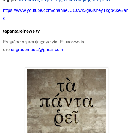
https
://
www
.
youtube
.
com
/
channel
/
UC
0
wk
2
ge
3
sheyTkgpAkeBan
g
tapantareinews
tv
Ενημέρωση και ψυχαγωγία. Επικοινωνία
στο
dsgroupmedia
@
gmail
.
com
.