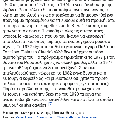
1950 ως αυτή του 1970 και, το 1974, ο νέος διευθυντής της
Φράνκο Ρουσσόλι τα δημοσιοποίησε, ανακοινώνοντας το
κλείσιμό της. Αυτό είχε ως αποτέλεσμα να δημιουργηθεί ένα
πρόγραμμα προκειμένου να επιλυθούν αυτά τα προβλήματα,
υπό την επωνυμία "Progetto Grande Brera". Σκοπός του
ήταν να αποκτήσει η Πινακοθήκη όλες τις απαραίτητες
υποδομές και χώρους που θα την έκαναν να λειτουργεί
αποτελεσματικά, όπως ταιριάζει σε ένα σύγχρονο μουσείο
τέχνης. Το 1972 είχε αποκτηθεί το γειτονικό μέγαρο Παλάτσο
Τσιττέριο (Palazzo Citterio) αλλά δεν υπήρχαν οι πόροι
αξιοποίησής του. Το πρόγραμμα τερματίστηκε το 1977 με τον
θάνατο του Ρουσσόλι χωρίς να ολοκληρωθεί, αλλά το 1977
η πινακοθήκη άρχισε να λειτουργεί ξανά. Σταδιακά
απελευθερώθηκαν χώροι και το 1982 έγινε δυνατή και η
λειτουργία καφετέριας και βιβλιοπωλείου (ήταν το πρώτο
ιταλικό μουσείο που απέκτησε παρόμοιες εγκαταστάσεις).
Παρά τα προβλήματά της, η πινακοθήκη συνέχισε να
λειτουργεί και κατά την δεκαετία του 1990 τα έργα της
ανατοποθετήθηκαν, ενώ επανήλθαν και ορισμένα τα οποία η
[7]
βιβλιοθήκη είχε δανείσει.
Επιλογή εκθεμάτων της Πινακοθήκης
στο
λήμμα
Κατάλογος έργων της Πινακοθήκης Μπρέρα
.