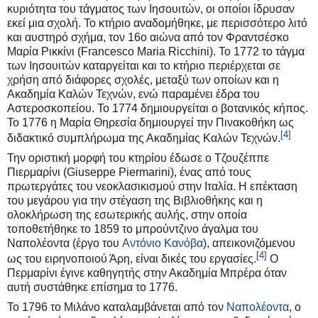
κυριότητα του τάγματος των Ιησουιτών, οι οποίοι ίδρυσαν
εκεί μια σχολή. Το κτήριο αναδομήθηκε, με περισσότερο λιτό
και αυστηρό σχήμα, τον 16ο αιώνα από τον Φραντσέσκο
Μαρία Ρικκίνι (Francesco Maria Ricchini). Το 1772 το τάγμα
των Ιησουιτών καταργείται και το κτήριο περιέρχεται σε
χρήση από διάφορες σχολές, μεταξύ των οποίων και η
Ακαδημία Καλών Τεχνών, ενώ παραμένει έδρα του
Αστεροσκοπείου. Το 1774 δημιουργείται ο βοτανικός κήπος.
Το 1776 η Μαρία Θηρεσία δημιουργεί την Πινακοθήκη ως
[4]
διδακτικό συμπλήρωμα της Ακαδημίας Καλών Τεχνών.
Την οριστική μορφή του κτηρίου έδωσε ο Τζουζέππε
Πιερμαρίνι (Giuseppe Piermarini), ένας από τους
πρωτεργάτες του νεοκλασικισμού στην Ιταλία. Η επέκταση
του μεγάρου για την στέγαση της Βιβλιοθήκης και η
ολοκλήρωση της εσωτερικής αυλής, στην οποία
τοποθετήθηκε το 1859 το μπρούντζινο άγαλμα του
Ναπολέοντα (έργο του
Αντόνιο Κανόβα
), απεικονιζόμενου
[4]
ως του ειρηνοποιού Άρη, είναι δικές του εργασίες.
Ο
Περμαρίνι έγινε καθηγητής στην Ακαδημία Μπρέρα όταν
αυτή συστάθηκε επίσημα το 1776.
Το 1796 το Μιλάνο καταλαμβάνεται από τον
Ναπολέοντα
, ο