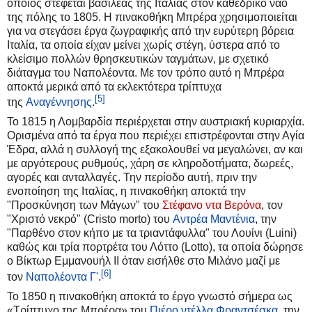
οποίος στέφεται βασιλέας της Ιταλίας στον καθεδρικό ναό
της πόλης το 1805. Η πινακοθήκη Μπρέρα χρησιμοποιείται
για να στεγάσει έργα ζωγραφικής από την ευρύτερη βόρεια
Ιταλία, τα οποία είχαν μείνει χωρίς στέγη, ύστερα από το
κλείσιμο πολλών θρησκευτικών ταγμάτων, με σχετικό
διάταγμα του Ναπολέοντα. Με τον τρόπο αυτό η Μπρέρα
αποκτά μερικά από τα εκλεκτότερα τρίπτυχα
[5]
της
Αναγέννησης
.
Το 1815 η Λομβαρδία περιέρχεται στην αυστριακή κυριαρχία.
Ορισμένα από τα έργα που περιέχει επιστρέφονται στην Αγία
Έδρα, αλλά η συλλογή της εξακολουθεί να μεγαλώνει, αν και
με αργότερους ρυθμούς, χάρη σε κληροδοτήματα, δωρεές,
αγορές και ανταλλαγές. Την περίοδο αυτή, πριν την
ενοποίηση της Ιταλίας, η πινακοθήκη αποκτά την
"Προσκύνηση των Μάγων" του
Στέφανο ντα Βερόνα
, τον
"Χριστό νεκρό" (Cristo morto) του
Αντρέα Μαντένια
, την
"Παρθένο στον κήπο με τα τριαντάφυλλα" του Λουίνι (Luini)
καθώς και τρία πορτρέτα του Λόττο (Lotto), τα οποία δώρησε
ο Βίκτωρ Εμμανουήλ ΙΙ όταν εισήλθε στο Μιλάνο μαζί με
[6]
τον
Ναπολέοντα Γ'
.
Το 1850 η πινακοθήκη αποκτά το έργο γνωστό σήμερα ως
«Τρίπτυχο της Μπρέρα» του
Πιέρο ντέλλα Φραντσέσκα
, την