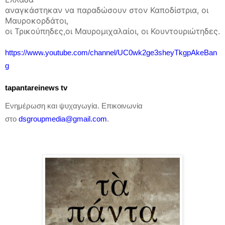
αναγκάστηκαν να παραδώσουν στον Καποδίστρια, οι
Μαυροκορδάτοι,
οι Τρικούπηδες,οι Μαυρομιχαλαίοι, οι Κουντουριώτηδες.
https
://
www
.
youtube
.
com
/
channel
/
UC
0
wk
2
ge
3
sheyTkgpAkeBan
g
tapantareinews
tv
Ενημέρωση και ψυχαγωγία. Επικοινωνία
στο
dsgroupmedia
@
gmail
.
com
.