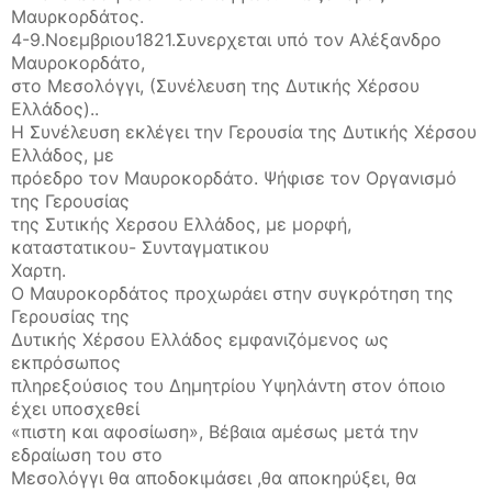
Μαυρκορδάτος.
4-9.Νοεμβριου1821.Συνερχεται υπό τον Αλέξανδρο
Μαυροκορδάτο,
στο Μεσολόγγι, (Συνέλευση της Δυτικής Χέρσου
Ελλάδος)..
Η Συνέλευση εκλέγει την Γερουσία της Δυτικής Χέρσου
Ελλάδος, με
πρόεδρο τον Μαυροκορδάτο. Ψήφισε τον Οργανισμό
της Γερουσίας
της Συτικής Χερσου Ελλάδος, με μορφή,
καταστατικου- Συνταγματικου
Χαρτη.
Ο Μαυροκορδάτος προχωράει στην συγκρότηση της
Γερουσίας της
Δυτικής Χέρσου Ελλάδος εμφανιζόμενος ως
εκπρόσωπος
πληρεξούσιος του Δημητρίου Υψηλάντη στον όποιο
έχει υποσχεθεί
«πιστη και αφοσίωση», Βέβαια αμέσως μετά την
εδραίωση του στο
Μεσολόγγι θα αποδοκιμάσει ,θα αποκηρύξει, θα