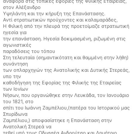
αναφορά στις τοπικές εφορίες της Φιλικής Εταιρείας,
στον Αλέξανδρο
Υψηλάντη και την κήρυξη της Επανάστασης.
Αντί στρατιωτικών προύχοντες και καλαμαράδες,
Η Φιλική από την πλευρά της προετοίμαζε στρατιωτική
ηγεσία για
την επανάσταση. Ηγεσία δοκιμασμένη, ριζωμένη στις
αγωνιστικές
παραδόσεις του τόπου
Στη τελευταία (σημαντικότατη και θαμμένη στην λήθη)
συνάντηση
των οπλαρχηγών της Ανατολικής και Δυτικής Στερεάς,
υπο την
καθοδήγηση της Εφορίας της Φιλικής της Εταιρείας
των Ιονίων
Νήσων, που οργανώθηκε στην Λευκάδα, τον Ιανουάριο
του 1821, στο
σπίτι του Ιωάννη Ζαμπέλιου,(πατέρα του Ιστορικού μας
Σπυρίδωνα
Ζαμπέλιου,) αποφασίστηκε η Επανάσταση στην
Ανατολική Στερεά να
τεθεί υπό τους Οδυσσέα Ανδρούτσο και Δημήτριο