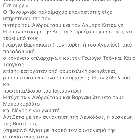
Πανουργιά.
Ο Πανουργιάς παλαίμαχος επαναστάτης είχε
υπηρετήσει υπό τον
πατέρα του Ανδρούτσου και τον Λάμπρο Κατσώνη.
Η επανάσταση στην Δυτική Στερεά,αποφασιστηκε, να
τεθεί υπό τους
Γεώργιο Βαρνακιώτη( τον πορθητή του Αγρινίου) ,από
παραδοσιακή
οικογένεια οπλαρχηγών και τον Γεώργιο Τσόγκα. Και ο
Τσόγκας
επίσης καταγόταν από αρματολική οικογένεια,
μπαρουτοκαπνισμένος οπλαρχηγός. Ηταν ξάδελφος
και
πρωτοπαλίκαρο του Κατσαντώνη.
Η τύχη των Ανδρούτσου και Βαρνακιώτη υπο τους
Μαυροκορδάτο
και Νέγρη είναι γνωστή .
Αντίθετα με την συνάντηση της Λευκάδας, η σύσκεψη
της Βοστίτσας
(σημερινό Αίγιο) με σκοπό τον συντονισμό της
επανάστασης στην