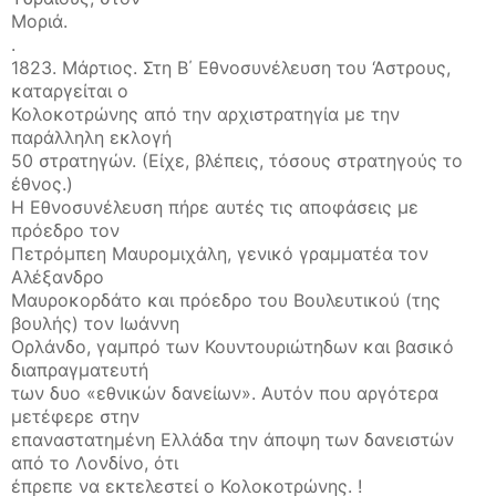
Μοριά.
.
1823. Μάρτιος. Στη Β΄ Εθνοσυνέλευση του ‘Αστρους,
καταργείται ο
Κολοκοτρώνης από την αρχιστρατηγία με την
παράλληλη εκλογή
50 στρατηγών. (Είχε, βλέπεις, τόσους στρατηγούς το
έθνος.)
Η Εθνοσυνέλευση πήρε αυτές τις αποφάσεις με
πρόεδρο τον
Πετρόμπεη Μαυρομιχάλη, γενικό γραμματέα τον
Αλέξανδρο
Μαυροκορδάτο και πρόεδρο του Βουλευτικού (της
βουλής) τον Ιωάννη
Ορλάνδο, γαμπρό των Κουντουριώτηδων και βασικό
διαπραγματευτή
των δυο «εθνικών δανείων». Αυτόν που αργότερα
μετέφερε στην
επαναστατημένη Ελλάδα την άποψη των δανειστών
από το Λονδίνο, ότι
έπρεπε να εκτελεστεί ο Κολοκοτρώνης. !