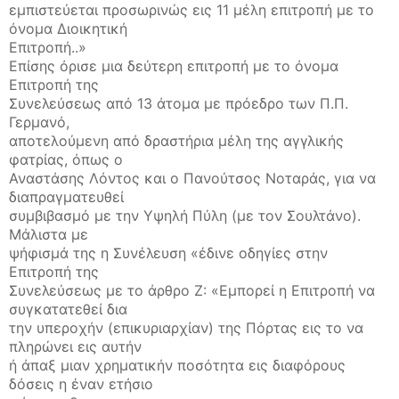
εμπιστεύεται προσωρινώς εις 11 μέλη επιτροπή με το
όνομα Διοικητική
Επιτροπή..»
Επίσης όρισε μια δεύτερη επιτροπή με το όνομα
Επιτροπή της
Συνελεύσεως από 13 άτομα με πρόεδρο των Π.Π.
Γερμανό,
αποτελούμενη από δραστήρια μέλη της αγγλικής
φατρίας, όπως ο
Αναστάσης Λόντος και ο Πανούτσος Νοταράς, για να
διαπραγματευθεί
συμβιβασμό με την Υψηλή Πύλη (με τον Σουλτάνο).
Μάλιστα με
ψήφισμά της η Συνέλευση «έδινε οδηγίες στην
Επιτροπή της
Συνελεύσεως με το άρθρο Ζ: «Εμπορεί η Επιτροπή να
συγκατατεθεί δια
την υπεροχήν (επικυριαρχίαν) της Πόρτας εις το να
πληρώνει εις αυτήν
ή άπαξ μιαν χρηματικήν ποσότητα εις διαφόρους
δόσεις η έναν ετήσιο