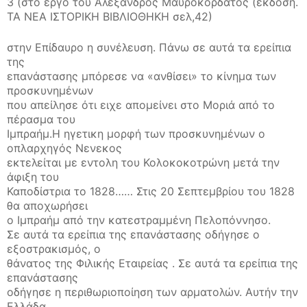
3 (στο έργο του Αλέξανδρος Μαυροκορδάτος (έκδοση.
ΤΑ ΝΕΑ ΙΣΤΟΡΙΚΗ ΒΙΒΛΙΟΘΗΚΗ σελ,42)
στην Επίδαυρο η συνέλευση. Πάνω σε αυτά τα ερείπια
της
επανάστασης μπόρεσε να «ανθίσει» το κίνημα των
προσκυνημένων
που απείλησε ότι ειχε απομείνει στο Μοριά από το
πέρασμα του
Ιμπραήμ.Η ηγετικη μορφή των προσκυνημένων ο
οπλαρχηγός Νενεκος
εκτελείται με εντολη του Κολοκοκοτρώνη μετά την
άφιξη του
Καποδίστρια το 1828…… Στις 20 Σεπτεμβρίου του 1828
θα αποχωρήσει
ο Ιμπραήμ από την κατεστραμμένη Πελοπόννησο.
Σε αυτά τα ερείπια της επανάστασης οδήγησε ο
εξοστρακισμός, ο
θάνατος της Φιλικής Εταιρείας . Σε αυτά τα ερείπια της
επανάστασης
οδήγησε η περιθωριοποίηση των αρματολών. Αυτήν την
Ελλάδα