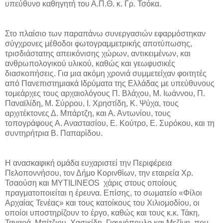
υπεύθυνο καθηγητή του Α.Π.Θ. κ. Γρ. Τσόκα.
Στο πλαίσιο των παραπάνω συνεργασιών εφαρμόστηκαν
σύγχρονες μέθοδοι φωτογραμμετρικής αποτύπωσης,
τρισδιάστατης απεικόνισης χώρων, αντικειμένων, και
ανθρωπολογικού υλικού, καθώς και γεωφυσικές
διασκοπήσεις. Για μια ακόμη χρονιά συμμετείχαν φοιτητές
από Πανεπιστημιακά Ιδρύματα της Ελλάδας με υπεύθυνους
τομεάρχες τους αρχαιολόγους Π. Βλάχου, Μ. Ιωάννου, Π.
Παναϊλίδη, Μ. Σύρρου, Ι. Χρηστίδη, Κ. Ψύχα, τους
αρχιτέκτονες Δ. Μπάρτζη, και Α. Αντωνίου, τους
τοπογράφους Α. Αναστασίου, Ε. Κούτρο, Ε. Συρόκου, και τη
συντηρήτρια Β. Παπαρίδου.
Η ανασκαφική ομάδα ευχαριστεί την Περιφέρεια
Πελοποννήσου, τον Δήμο Κορινθίων, την εταιρεία Χρ.
Τσαούση και MYTILINEOS χάρις στους οποίους
πραγματοποιείται η έρευνα. Επίσης, το σωματείο «Φίλοι
Αρχαίας Τενέας» και τους κατοίκους του Χιλιομοδίου, οι
οποίοι υποστηρίζουν το έργο, καθώς και τους κ.κ. Τάκη,
Ταγαρά, Μπίτζιου, Χασικίδη, Γιαννόπουλο και Μεζίνη, που