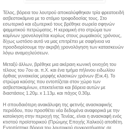
Τέλος, βόρεια του λουτρού αποκαλύφθηκαν τρία φρεατοειδή
ασβεστοκάμινα με το στόμιο τροφοδοσίας τους. Στο
εσωτερικό και εξωτερικό τους βρέθηκε σωρεία σφηνών
ψαμμιτικού πετρώματος. Η κεραμική στο στρώμα των
καμίνων χρονολογείται κυρίως στους ρωμαϊκούς χρόνους,
δίχως ωστόσο αυτό να μας επιτρέπει με σαφήνεια να
προσδιορίσουμε την ακριβή χρονολόγηση των κατασκευών
λόγω αναμοχλεύσεων.
Μεταξύ άλλων, βρέθηκε μια ακέραιη κωνική οινοχόη του
τέλους του 7ου αι. π.Χ. και ένα τμήμα πήλινου ειδωλίου
όρθιας γυναικείας μορφής κλασικών χρόνων (Εικ.4). Το
στρώμα καύσης που εντοπίζεται στον χώρο των
ασβεστοκαμίνων, επεκτείνεται και βόρεια αυτών με
διαστάσεις 1.20μ. x 1.13μ. και πάχος 0.30μ.
Η σπουδαιότερη ανακάλυψη της φετινής ανασκαφικής
περιόδου, που προσθέτει νέα δεδομένα αναφορικά με την
κατοίκηση στην περιοχή της Τενέας, είναι η ανασκαφή ενός
κτιστού προϊστορικού (Πρώιμης Εποχής Χαλκού) αποθέτη.
Εντοπίστηκε βόρεια του λουτρικού συγκροτήματος σε