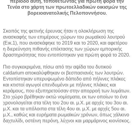
περίοδο αυτή, τοποθετώντας για πρώτη φορά την
Τενέα στο χάρτη των πρωτοελλαδικών οικισμών της
βορειοανατολικής Πελοποννήσου.
Σκοπός της φετινής έρευνας ήταν η ολοκλήρωση της
ανασκαφής των επιμέρους χώρων του ρωμαϊκού λουτρού
(Εικ.1), που ανασκάφηκε το 2019 και το 2020, και αφετέρου
η διερεύνηση πιθανής επέκτασης των χώρων εμπορικής
δραστηριότητας που εντοπίστηκαν για πρώτη φορά το 2020.
Πιο συγκεκριμένα, πίσω από την αψίδα του δυτικού
caldarium αποκαλύφθηκαν οι βεσπασιανές των λουτρών.
Εντοπίστηκαν υπερυψωμένο δάπεδο από πήλινες πλάκες
και κτιστοί αγωγοί επενδυμένοι με πήλινες πλάκες και
κεράμους, που εξυπηρετούσαν στην απορροή των λυμάτων.
Στο χώρο βρέθηκαν οκτώ νομίσματα, εκ των οποίων το ένα
χρονολογείται στα τέλη του 2ου αι. μ.Χ. με αρχές του 3ου αι.
μ.Χ. και τα υπόλοιπα στα τέλη 4ου αι. μ.Χ. με αρχές 5ου αι.
μ.Χ., καθώς και ευρήματα ρωμαϊκών χρόνων, όπως χάλκινο
δαχτυλίδι, οστέινη περόνη, λύχνοι και μαρμάρινος κιονίσκος.