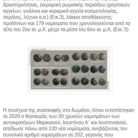
δραστηριότητας, (κεραμική ρωμαϊκής περιόδου χρηστικών
αγγείων, γυάλινα και κεραμικά αγγεία κοσμετολογίας,
περόνες, λύχνοι κ.α.) (Εικ.3), λάκκοι αποθήκευσης
προϊόντων και 179 νομίσματα που χρονολογούνται από τα
τέλη του 2ου αι. μ.Χ. μέχρι τα μέσα του 6ου αι. μ.Χ. (Εικ. 5)
Η συνέχεια της ανασκαφής στο δωμάτιο, όπου εντοπίστηκαν
το 2020 ο θησαυρός των 30 χρυσών νομισμάτων των
αυτοκρατόρων Μαρκιανού, Ιουστίνου Α΄ και Ιουστινιανού,
απέδωσε πάνω από 120 νέα νομίσματα, ανεβάζοντας τον
συνολικό αριθμό νομισμάτων σε 202, γεγονός που