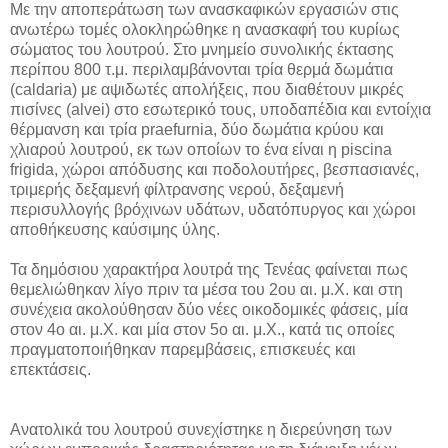
Με την αποπεράτωση των ανασκαφικών εργασιών στις
ανωτέρω τομές ολοκληρώθηκε η ανασκαφή του κυρίως
σώματος του λουτρού. Στο μνημείο συνολικής έκτασης
περίπου 800 τ.μ. περιλαμβάνονται τρία θερμά δωμάτια
(caldaria) με αψιδωτές απολήξεις, που διαθέτουν μικρές
πισίνες (alvei) στο εσωτερικό τους, υποδαπέδια και εντοίχια
θέρμανση και τρία praefurnia, δύο δωμάτια κρύου και
χλιαρού λουτρού, εκ των οποίων το ένα είναι η piscina
frigida, χώροι απόδυσης και ποδολουτήρες, βεσπασιανές,
τριμερής δεξαμενή φίλτρανσης νερού, δεξαμενή
περισυλλογής βρόχινων υδάτων, υδατόπυργος και χώροι
αποθήκευσης καύσιμης ύλης.
Τα δημόσιου χαρακτήρα λουτρά της Τενέας φαίνεται πως
θεμελιώθηκαν λίγο πριν τα μέσα του 2ου αι. μ.Χ. και στη
συνέχεια ακολούθησαν δύο νέες οικοδομικές φάσεις, μία
στον 4ο αι. μ.Χ. και μία στον 5ο αι. μ.Χ., κατά τις οποίες
πραγματοποιήθηκαν παρεμβάσεις, επισκευές και
επεκτάσεις.
Ανατολικά του λουτρού συνεχίστηκε η διερεύνηση των