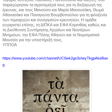
παραχώρησαν τα αγροτεμάχιά τους για τη διεξαγωγή της
έρευνας, και τους Μανούσο και Μαρία Μανουσάκη, Θωμά
Αθανασάκο και Παναγιώτα Βουρβοπούλου για τη φιλοξενία
των τομεαρχών και συνεργατών-ερευνητών. Η ομάδα
ευχαριστεί επίσης, τη ΔΙΠΚΑ και ΕΦΑ Κορινθίας καθώς και
τη Διεύθυνση Συντήρησης Αρχαίων και Νεοτέρων
Μνημείων, την ΕΦΑ Πόλης Αθηνών και το Νομισματικό
Μουσείο για την υποστήριξή τους.​
ΥΠΠΟΑ
https
://
www
.
youtube
.
com
/
channel
/
UC
0
wk
2
ge
3
sheyTkgpAkeBan
g