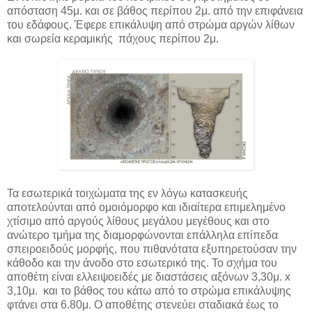
απόσταση 45μ. και σε βάθος περίπου 2μ. από την επιφάνεια
του εδάφους. Έφερε επικάλυψη από στρώμα αργών λίθων
και σωρεία κεραμικής πάχους περίπου 2μ.
Τα εσωτερικά τοιχώματα της εν λόγω κατασκευής
αποτελούνται από ομοιόμορφο και ιδιαίτερα επιμελημένο
χτίσιμο από αργούς λίθους μεγάλου μεγέθους και στο
ανώτερο τμήμα της διαμορφώνονται επάλληλα επίπεδα
σπειροειδούς μορφής, που πιθανότατα εξυπηρετούσαν την
κάθοδο και την άνοδο στο εσωτερικό της. Το σχήμα του
αποθέτη είναι ελλειψοειδές με διαστάσεις αξόνων 3,30μ. x
3,10μ. και το βάθος του κάτω από το στρώμα επικάλυψης
φτάνει στα 6.80μ. Ο αποθέτης στενεύει σταδιακά έως το