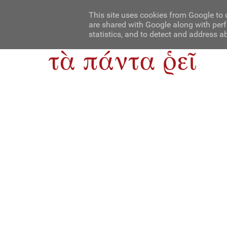
Αρχική
Contact Us
About Us
This site uses cookies from Google to d
are shared with Google along with perf
statistics, and to detect and address a