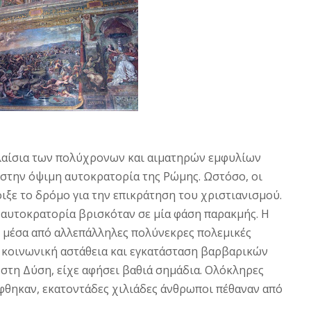
λαίσια των πολύχρονων και αιματηρών εμφυλίων
στην όψιμη αυτοκρατορία της Pώμης. Ωστόσο, οι
ιξε το δρόμο για την επικράτηση του χριστιανισμού.
ή αυτοκρατορία βρισκόταν σε μία φάση παρακμής. H
ε μέσα από αλλεπάλληλες πολύνεκρες πολεμικές
αι κοινωνική αστάθεια και εγκατάσταση βαρβαρικών
στη Δύση, είχε αφήσει βαθιά σημάδια. Oλόκληρες
ίφθηκαν, εκατοντάδες χιλιάδες άνθρωποι πέθαναν από