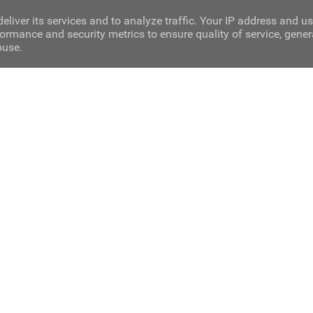
eliver its services and to analyze traffic. Your IP address and u
ormance and security metrics to ensure quality of service, gene
buse.