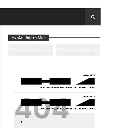
Ακολουθήστε Μας
Https://www.youtube.
Https://www.faceboo
Com/channel/UC0wk
K.com/tapantarei1965
2ge3sheyTkgpAkeBan
/?
G
Ref=pages_you_mana
Ge