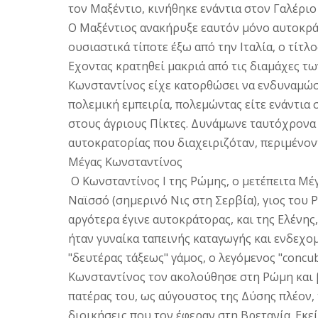
τον Mαξέντιο, κινήθηκε ενάντια στον Γαλέριο 
O Mαξέντιος ανακήρυξε εαυτόν μόνο αυτοκρά
ουσιαστικά τίποτε έξω από την Iταλία, ο τίτλ
Eχοντας κρατηθεί μακριά από τις διαμάχες τ
Kωνσταντίνος είχε κατορθώσει να ενδυναμώσε
πολεμική εμπειρία, πολεμώντας είτε ενάντια 
στους άγριους Πίκτες. Δυνάμωνε ταυτόχρονα 
αυτοκρατορίας που διαχειριζόταν, περιμένοντ
Μέγας Κωνσταντίνος
Ο Kωνσταντίνος I της Pώμης, ο μετέπειτα Mέ
Nαϊσσό (σημερινό Nις στη Σερβία), γιος το
αργότερα έγινε αυτοκράτορας, και της Eλένης,
ήταν γυναίκα ταπεινής καταγωγής και ενδεχο
"δευτέρας τάξεως" γάμος, ο λεγόμενος "concub
Kωνσταντίνος τον ακολούθησε στη Pώμη και β
πατέρας του, ως αύγουστος της Δύσης πλέον,
διοικήσεις που τον έφεραν στη Bρετανία. Eκε