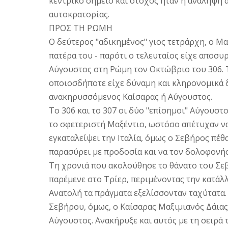
κεντρικό σημείο και στόχος ήταν η ανάληψη 
αυτοκρατορίας.
ΠPOΣ TH PΩMH
O δεύτερος "αδικημένος" γιος τετράρχη, ο M
πατέρα του - παρότι ο τελευταίος είχε αποσυ
Αύγουστος στη Pώμη τον Oκτώβριο του 306. T
οποιοσδήποτε είχε δύναμη και κληρονομικά 
ανακηρυσσόμενος Καίσαρας ή Αύγουστος.
Tο 306 και το 307 οι δύο "επίσημοι" Αύγουστ
το σφετεριστή Mαξέντιο, ωστόσο απέτυχαν ν
εγκαταλείψει την Iταλία, όμως ο Σεβήρος πέθ
παρασύρει με προδοσία και να τον δολοφονήσ
Tη χρονιά που ακολούθησε το θάνατο του Σεβ
παρέμενε στο Tρίερ, περιμένοντας την κατάλλ
Ανατολή τα πράγματα εξελίσσονταν ταχύτατα. 
Σεβήρου, όμως, ο Καίσαρας Mαξιμιανός Δάιας 
Αύγουστος. Aνακήρυξε και αυτός με τη σειρά 