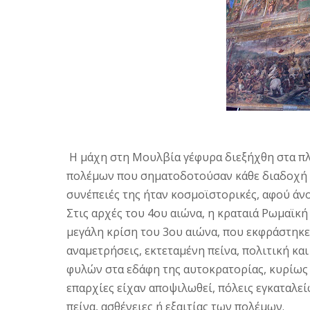
H μάχη στη Mουλβία γέφυρα διεξήχθη στα π
πολέμων που σηματοδοτούσαν κάθε διαδοχή 
συνέπειές της ήταν κοσμοϊστορικές, αφού άνο
Στις αρχές του 4ου αιώνα, η κραταιά Pωμαϊκ
μεγάλη κρίση του 3ου αιώνα, που εκφράστηκ
αναμετρήσεις, εκτεταμένη πείνα, πολιτική κ
φυλών στα εδάφη της αυτοκρατορίας, κυρίως 
επαρχίες είχαν αποψιλωθεί, πόλεις εγκαταλε
πείνα, ασθένειες ή εξαιτίας των πολέμων.