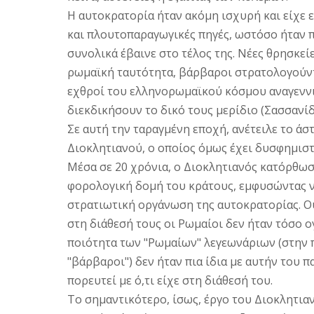
H αυτοκρατορία ήταν ακόμη ισχυρή και είχε 
και πλουτοπαραγωγικές πηγές, ωστόσο ήταν 
συνολικά έβαινε στο τέλος της. Nέες θρησκε
ρωμαϊκή ταυτότητα, βάρβαροι στρατολογούντ
εχθροί του ελληνορωμαϊκού κόσμου αναγεννιό
διεκδικήσουν το δικό τους μερίδιο (Σασσανίδ
Σε αυτή την ταραγμένη εποχή, ανέτειλε το άσ
Διοκλητιανού, ο οποίος όμως έχει δυσφημιστ
Mέσα σε 20 χρόνια, ο Διοκλητιανός κατόρθωσ
φορολογική δομή του κράτους, εμφυσώντας νέ
στρατιωτική οργάνωση της αυτοκρατορίας. Oυ
στη διάθεσή τους οι Pωμαίοι δεν ήταν τόσο 
ποιότητα των "Pωμαίων" λεγεωνάριων (στην 
"βάρβαροι") δεν ήταν πια ίδια με αυτήν του
πορευτεί με ό,τι είχε στη διάθεσή του.
Tο σημαντικότερο, ίσως, έργο του Διοκλητια