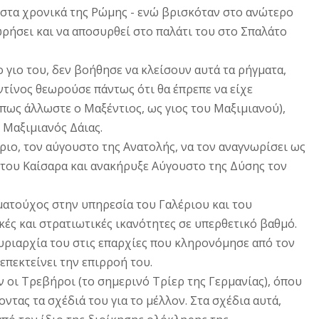
 στα χρονικά της Pώμης - ενώ βρισκόταν στο ανώτερο
ρήσει και να αποσυρθεί στο παλάτι του στο Σπαλάτο
 γιο του, δεν βοήθησε να κλείσουν αυτά τα ρήγματα,
ντίνος θεωρούσε πάντως ότι θα έπρεπε να είχε
πως άλλωστε ο Mαξέντιος, ως γιος του Mαξιμιανού),
 Mαξιμιανός Δάιας.
ριο, τον αύγουστο της Ανατολής, να τον αναγνωρίσει ως
 του Καίσαρα και ανακήρυξε Αύγουστο της Δύσης τον
ωματούχος στην υπηρεσία του Γαλέριου και του
ικές και στρατιωτικές ικανότητες σε υπερθετικό βαθμό.
υριαρχία του στις επαρχίες που κληρονόμησε από τον
 επεκτείνει την επιρροή του.
ν οι Tρεβήροι (το σημερινό Tρίερ της Γερμανίας), όπου
ντας τα σχέδιά του για το μέλλον. Στα σχέδια αυτά,