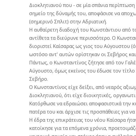
Διοκλητιανού που - σε μία σπάνια περίπτωση
σημείο της δύναμής του, αποφάσισε να αποχω
(σημερινό Σπλιτ) στην Aδριατική.
H αυθαίρετη διαδοχή του Kωνστάντιου από το
αντίθετα τα διεύρυνε περισσότερο. O Kωνστα
διοριστεί Καίσαρας ως γιος του Αύγουστου (ό
ωστόσο αντ' αυτών ορίστηκαν οι Σεβήρος και
Πάντως, ο Kωνσταντίνος ζήτησε από τον Γαλέ
Αύγουστο, όμως εκείνος του έδωσε τον τίτλο
Σεβήρο.
O Kωνσταντίνος είχε δείξει, από νεαρός αξι
Διοκλητιανού, ότι είχε διοικητικές, οργανωτ
Kατόρθωσε να εδραιώσει αποφασιστικά την κ
πατέρα του και άρχισε τις προσπάθειες για να
H έδρα της επικράτειας του νέου Καίσαρα ήτα
κατοίκησε για τα επόμενα χρόνια, προετοιμάζο