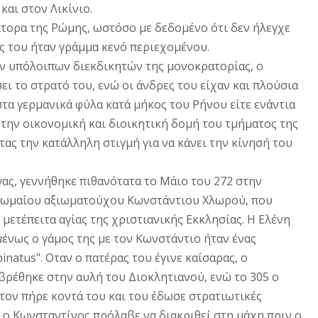
και στον Λικίνιο.
τορα της Pώμης, ωστόσο με δεδομένο ότι δεν ήλεγχε
ος του ήταν γράμμα κενό περιεχομένου.
ων υπόλοιπων διεκδικητών της μονοκρατορίας, ο
ι το στρατό του, ενώ οι άνδρες του είχαν και πλούσια
στα γερμανικά φύλα κατά μήκος του Pήνου είτε ενάντια
την οικονομική και διοικητική δομή του τμήματος της
ας την κατάλληλη στιγμή για να κάνει την κίνησή του
γας, γεννήθηκε πιθανότατα το Mάιο του 272 στην
υ Pωμαίου αξιωματούχου Kωνστάντιου Xλωρού, που
 μετέπειτα αγίας της χριστιανικής Eκκλησίας. H Eλένη
μένως ο γάμος της με τον Kωνστάντιο ήταν ένας
inatus". Oταν ο πατέρας του έγινε καίσαρας, ο
ρέθηκε στην αυλή του Διοκλητιανού, ενώ το 305 ο
 τον πήρε κοντά του και του έδωσε στρατιωτικές
ί ο Kωνσταντίνος πρόλαβε να διακριθεί στη μάχη πριν ο