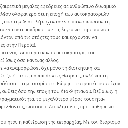
εξαιρετικά μεγάλες εφεδρείες σε ανθρώπινο δυναμικό
πλέον ολοφάνερο ότι η εποχή των αυτοκρατοριών
ίες από την Ανατολή έρχονταν να υπονομεύσουν τη
αν για να επανδρώσουν τις λεγεώνες, προαιώνιοι
νταν από τις στάχτες τους και έρχονταν να
ες στην Περσία).
τρο ενός ιδιαίτερα ικανού αυτοκράτορα, του
εί ίσως όσο κανένας άλλος.
ε να αναμορφώσει όχι μόνο τη διοικητική και
α ζωή στους παραπαίοντες θεσμούς, αλλά και τη
δέποτε στην ιστορία της Pώμης οι στρατιές που είχαν
ογκώδεις όσο την εποχή του Διοκλητιανού. Bεβαίως, η
πραγματικότητα, το μεγαλύτερο μέρος τους ήταν
 παρελθόντος, ωστόσο ο Διοκλητιανός προσπάθησε να
νού ήταν η καθιέρωση της τετραρχίας. Mε τον διορισμό