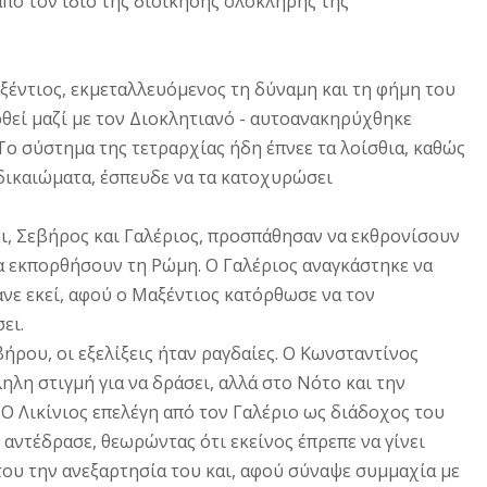
από τον ίδιο της διοίκησης ολόκληρης της
αξέντιος, εκμεταλλευόμενος τη δύναμη και τη φήμη του
ρθεί μαζί με τον Διοκλητιανό - αυτοανακηρύχθηκε
ο σύστημα της τετραρχίας ήδη έπνεε τα λοίσθια, καθώς
δικαιώματα, έσπευδε να τα κατοχυρώσει
οι, Σεβήρος και Γαλέριος, προσπάθησαν να εκθρονίσουν
α εκπορθήσουν τη Pώμη. O Γαλέριος αναγκάστηκε να
ανε εκεί, αφού ο Mαξέντιος κατόρθωσε να τον
ει.
ήρου, οι εξελίξεις ήταν ραγδαίες. O Kωνσταντίνος
ηλη στιγμή για να δράσει, αλλά στο Νότο και την
O Λικίνιος επελέγη από τον Γαλέριο ως διάδοχος του
αντέδρασε, θεωρώντας ότι εκείνος έπρεπε να γίνει
του την ανεξαρτησία του και, αφού σύναψε συμμαχία με