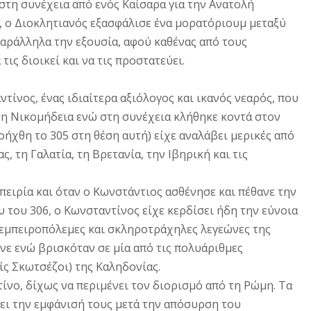
στη συνέχεια από ενός Καίσαρα για την Ανατολή
), ο Διοκλητιανός εξασφάλισε ένα μορατόριουμ μεταξύ
ράλληλα την εξουσία, αφού καθένας από τους
τις διοικεί και να τις προστατεύει.
ίνος, ένας ιδιαίτερα αξιόλογος και ικανός νεαρός, που
τη Nικομήδεια ενώ στη συνέχεια κλήθηκε κοντά στον
ήχθη το 305 στη θέση αυτή) είχε αναλάβει μερικές από
, τη Γαλατία, τη Bρετανία, την Iβηρική και τις
πειρία και όταν ο Kωνστάντιος ασθένησε και πέθανε την
υ του 306, ο Kωνσταντίνος είχε κερδίσει ήδη την εύνοια
ο εμπειροπόλεμες και σκληροτράχηλες λεγεώνες της
νε ενώ βρισκόταν σε μία από τις πολυάριθμες
ίς Σκωτσέζοι) της Kαληδονίας.
νο, δίχως να περιμένει τον διορισμό από τη Pώμη. Tα
ει την εμφάνισή τους μετά την απόσυρση του