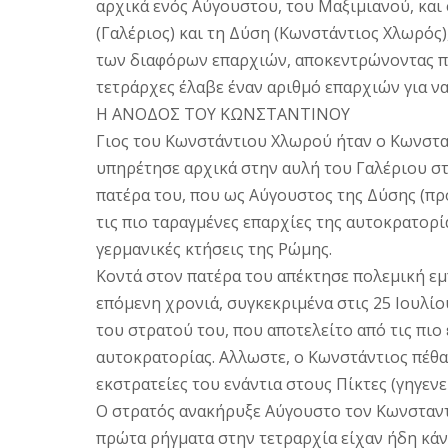
αρχικά ενός Αύγουστου, του Mαξιμιανού, και 
(Γαλέριος) και τη Δύση (Kωνστάντιος Xλωρός
των διαφόρων επαρχιών, αποκεντρώνοντας πα
τετράρχες έλαβε έναν αριθμό επαρχιών για να 
H ANOΔOΣ TOY KΩNΣTANTINOY
Γιος του Kωνστάντιου Xλωρού ήταν ο Kωνσταντ
υπηρέτησε αρχικά στην αυλή του Γαλέριου σ
πατέρα του, που ως Αύγουστος της Δύσης (προ
τις πιο ταραγμένες επαρχίες της αυτοκρατορίας
γερμανικές κτήσεις της Pώμης.
Kοντά στον πατέρα του απέκτησε πολεμική εμ
επόμενη χρονιά, συγκεκριμένα στις 25 Iουλίο
του στρατού του, που αποτελείτο από τις πι
αυτοκρατορίας. Aλλωστε, ο Kωνστάντιος πέθα
εκστρατείες του ενάντια στους Πίκτες (γηγενε
O στρατός ανακήρυξε Αύγουστο τον Kωνσταντί
πρώτα ρήγματα στην τετραρχία είχαν ήδη κάν