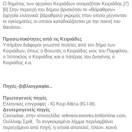
Ο δημότης των αρχαίου Κειριάδων ονομαζόταν Κειριάδης.[7]
[8] Στην περιοχή του δήμου βρισκόταν το «Βάραθρον»
(αρχαία ελληνικά: βάραθρον) γκρεμός στον οποίο ρίχνονταν
οι εγκληματίες οι οποίοι καταδικάζονταν με την ποινή του
θανάτου.
Προσωπικότητες από τις Κειριάδες
Υπήρξαν διάφοροι γνωστοί πολίτες από τον δήμο των
Κειριάδων, όπως ο Βοιωτός ο Κειριάδης γιος του Παμφίλου,
ο Ίπποκλος ο Κειριάδης και ο πατέρας του Διογένης ο
Κειριάδης κ.α.
Πηγές–βιβλιογραφία...
Πρωτογενείς πηγές
Ελληνικές επιγραφές - IG Κειρ Attica (IG I-III).
Δευτερογενείς πηγές
Ceiriadae, στην ιστοσελίδα: referenceworks.brillonline.com,
Ουίλλιαμ Σμιθ, Το συγκεκριμένο λήμμα περιλαμβάνει
περιεχόμενο από πηγή, η οποία αποτελεί, πλέον, κοινό