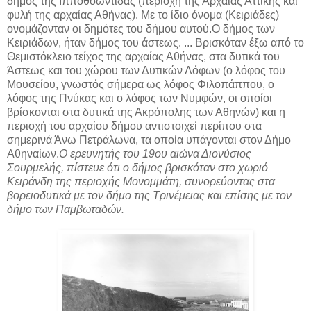
δήμος της Ιπποθοωντίδας (περιοχή της Αρχαίας Αττικής και
φυλή της αρχαίας Αθήνας). Με το ίδιο όνομα (Κειριάδες)
ονομάζονταν οι δημότες του δήμου αυτού.Ο δήμος των
Κειριάδων, ήταν δήμος του άστεως. ... Βρισκόταν έξω από το
Θεμιστόκλειο τείχος της αρχαίας Αθήνας, στα δυτικά του
Άστεως και του χώρου των Δυτικών Λόφων (ο λόφος του
Μουσείου, γνωστός σήμερα ως λόφος Φιλοπάππου, ο
λόφος της Πνύκας και ο λόφος των Νυμφών, οι οποίοι
βρίσκονται στα δυτικά της Ακρόπολης των Αθηνών) και η
περιοχή του αρχαίου δήμου αντιστοιχεί περίπου στα
σημερινά Άνω Πετράλωνα, τα οποία υπάγονται στον Δήμο
Αθηναίων.
Ο ερευνητής του 19ου αιώνα Διονύσιος
Σουρμελής, πίστευε ότι ο δήμος βρισκόταν στο χωριό
Κειράνδη της περιοχής Μονομμάτη, συνορεύοντας στα
βορειοδυτικά με τον δήμο της Τρινέμειας και επίσης με τον
δήμο των Παμβωταδών.