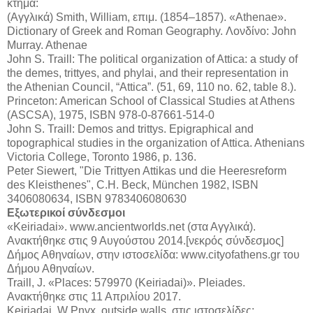
κτήμα:
(Αγγλικά) Smith, William, επιμ. (1854–1857). «Athenae».
Dictionary of Greek and Roman Geography. Λονδίνο: John
Murray. Athenae
John S. Traill: The political organization of Attica: a study of
the demes, trittyes, and phylai, and their representation in
the Athenian Council, “Attica”. (51, 69, 110 no. 62, table 8.).
Princeton: American School of Classical Studies at Athens
(ASCSA), 1975, ISBN 978-0-87661-514-0
John S. Traill: Demos and trittys. Epigraphical and
topographical studies in the organization of Attica. Athenians
Victoria College, Toronto 1986, p. 136.
Peter Siewert, "Die Trittyen Attikas und die Heeresreform
des Kleisthenes", C.H. Beck, München 1982, ISBN
3406080634, ISBN 9783406080630
Εξωτερικοί σύνδεσμοι
«Keiriadai». www.ancientworlds.net (στα Αγγλικά).
Ανακτήθηκε στις 9 Αυγούστου 2014.[νεκρός σύνδεσμος]
Δήμος Αθηναίων, στην ιστοσελίδα: www.cityofathens.gr του
Δήμου Αθηναίων.
Traill, J. «Places: 579970 (Keiriadai)». Pleiades.
Ανακτήθηκε στις 11 Απριλίου 2017.
Keiriadai, W Pnyx, outside walls, στις ιστοσελίδες: