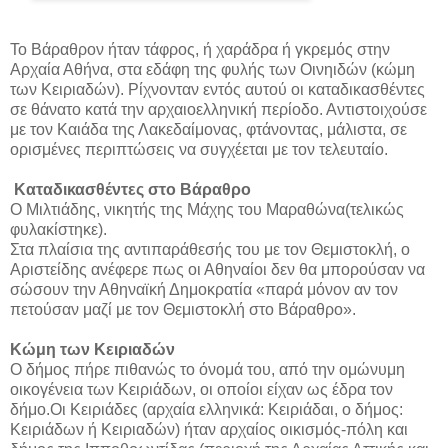
Το Βάραθρον ήταν τάφρος, ή χαράδρα ή γκρεμός στην
Αρχαία Αθήνα, στα εδάφη της φυλής των Οινηιδών (κώμη
των Κειριαδών). Ρίχνονταν εντός αυτού οι καταδικασθέντες
σε θάνατο κατά την αρχαιοελληνική περίοδο. Αντιστοιχούσε
με τον Καιάδα της Λακεδαίμονας, φτάνοντας, μάλιστα, σε
ορισμένες περιπτώσεις να συγχέεται με τον τελευταίο.
Καταδικασθέντες στο Βάραθρο
Ο Μιλτιάδης, νικητής της Μάχης του Μαραθώνα(τελικώς
φυλακίστηκε).
Στα πλαίσια της αντιπαράθεσής του με τον Θεμιστοκλή, ο
Αριστείδης ανέφερε πως οι Αθηναίοι δεν θα μπορούσαν να
σώσουν την Αθηναϊκή Δημοκρατία «παρά μόνον αν τον
πετούσαν μαζί με τον Θεμιστοκλή στο Βάραθρο».
Κώμη των Κειριαδών
Ο δήμος πήρε πιθανώς το όνομά του, από την ομώνυμη
οικογένεια των Κειριάδων, οι οποίοι είχαν ως έδρα τον
δήμο.Οι Κειριάδες (αρχαία ελληνικά: Κειριάδαι, ο δήμος:
Κειριάδων ή Κειριαδών) ήταν αρχαίος οικισμός-πόλη και