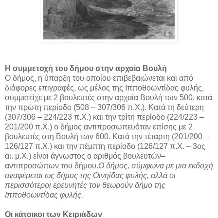
Η συμμετοχή του δήμου στην αρχαία Βουλή
Ο δήμος, η ύπαρξη του οποίου επιβεβαιώνεται και από
διάφορες επιγραφές, ως μέλος της Ιπποθοωντίδας φυλής,
συμμετείχε με 2 βουλευτές στην αρχαία Βουλή των 500, κατά
την πρώτη περίοδο (508 – 307/306 π.Χ.). Κατά τη δεύτερη
(307/306 – 224/223 π.Χ.) και την τρίτη περίοδο (224/223 –
201/200 π.Χ.) ο δήμος αντιπροσωπευόταν επίσης με 2
βουλευτές στη Βουλή των 600. Κατά την τέταρτη (201/200 –
126/127 π.Χ.) και την πέμπτη περίοδο (126/127 π.Χ. – 3ος
αι. μ.Χ.) είναι άγνωστος ο αριθμός βουλευτών–
αντιπροσώπων του δήμου.
Ο δήμος, σύμφωνα με μια εκδοχή
αναφέρεται ως δήμος της Οινηίδας φυλής, αλλά οι
περισσότεροι ερευνητές τον θεωρούν δήμο της
Ιπποθοωντίδας φυλής.
Οι κάτοικοι των Κειριάδων