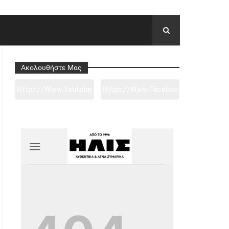
Ακολουθήστε Μας
Https://www.youtube.
Https://www.faceboo
Com/channel/UC0wk
K.com/tapantarei1965
2ge3sheyTkgpAkeBan
/?
G
Ref=pages_you_mana
Ge