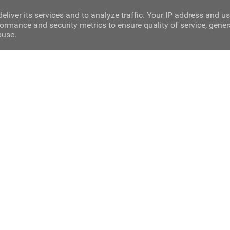
eliver its services and to analyze traffic. Your IP address and u
ormance and security metrics to ensure quality of service, gene
buse.