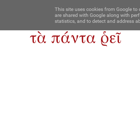
Αρχική
Contact Us
About Us
This site uses cookies from Google to d
are shared with Google along with perf
statistics, and to detect and address a