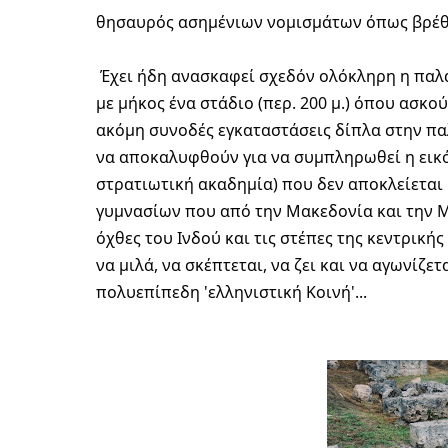
θησαυρός ασημένιων νομισμάτων όπως βρέ
 Έχει ήδη ανασκαφεί σχεδόν ολόκληρη η παλαίστρα και ένα μεγάλο κομμάτι του 'ξυστού', της στοάς 
με μήκος ένα στάδιο (περ. 200 μ.) όπου ασκ
ακόμη συνοδές εγκαταστάσεις δίπλα στην παλ
να αποκαλυφθούν για να συμπληρωθεί η εικόν
στρατιωτική ακαδημία) που δεν αποκλείεται 
γυμνασίων που από την Μακεδονία και την Μ. 
όχθες του Ινδού και τις στέπες της κεντρική
να μιλά, να σκέπτεται, να ζει και να αγωνίζε
πολυεπίπεδη 'ελληνιστική Κοινή'...