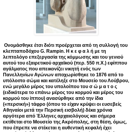
Ονομάσθηκε έτσι διότι προέρχεται από τη συλλογή του
κλεπταποδόχου G. Rampin. Η κ ε φ α λ ή με τη
λεπτολόγο επεξεργασία της κόμμωσης και του γενιού
αυτού του εξαιρετικού αρχαϊκού (περ. 550 π.Χ.) εφίππου
αγάλματος που απεικονίζει νικητή ενός των
Πανελληνίων Αγώνων αποχωρίσθηκε το 1876 από το
υπόλοιπο σώμα και κατέληξε στο Μουσείο του Λούβρου,
ενώ μεγάλο μέρος του υπολοίπου του σ ώ μ α τ ο ς
(ειδικότερα το επάνω μέρος του κορμού και μέρος του
κορμού του ίππου) ανασύρθηκε από την ίδια
(«περσική») τάφρο (όπου το είχαν κρύψει οι ευσεβείς
Αθηναίοι μετά την Περσική εισβολή) δέκα χρόνια
αργότερα από Έλληνες αρχαιολόγους και σήμερα
εκτίθεται στο Μουσείο της Ακρόπολης, στη θέση, όμως,
που έπρεπε να στέκεται η αυθεντική κεφαλή έχει