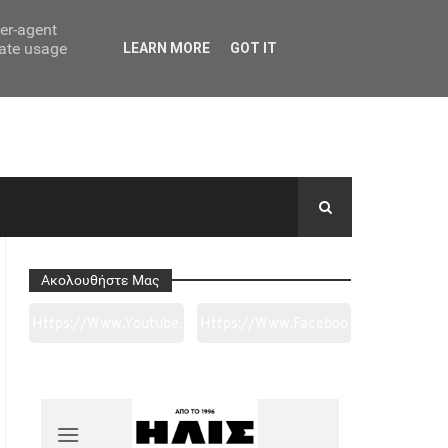
ser-agent
rate usage
LEARN MORE
GOT IT
Ακολουθήστε Μας
Https://www.youtube.
Https://www.faceboo
Com/channel/UC0wk
K.com/tapantarei1965
2ge3sheyTkgpAkeBan
/?