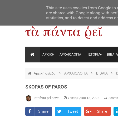
Αρχική
Contact Us
About Us
This site uses cookies from Google to d
are shared with Google along with perf
statistics, and to detect and address a
ΑΡΧΙΚΗ
ΑΡΧΑΙΟΛΟΓΙΑ
ΙΣΤΟΡΙΑ
ΒΙΒΛΙΑ
Αρχική σελίδα
ΑΡΧΑΙΟΛΟΓΙΑ
ΒΙΒΛΙΑ
SKOPAS OF PAROS
Τα πάντα ρεί news
Σεπτεμβρίου 13, 2022
0 comm
Share
Tweet
Share