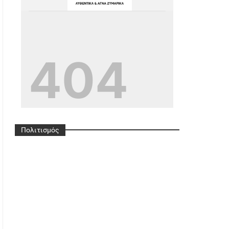
G
Ref=pages_you_mana
Ge
Πολιτισμός