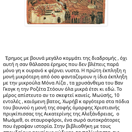
  Έρημος με βουνά μεγάλο κομμάτι της διαδρομής , όχι 
αυτή η σαν θάλασσα έρημος που δεν βλέπεις παρά 
μόνο γη κ ουρανό κ φέρνει νυστα. Η πρώτη έκπληξη η 
μονή μικρότερη από όσο φανταζομουν η ίδια έκπληξη 
με την μικρούλα Μόνα Λίζα , τα χρυσάνθεμα του Βαν 
Γκογκ η την Ροζέτα Στόουν όλα μικρά έτσι κι εδώ. Το 
μέρος απίστευτο αν το σκεφτεί κανείς. Μωϋσής, 10 
εντολές , καιόμενη βατος, Χωρήβ κ αργότερα στα πόδια 
του βουνού η μονή της σοφής όμορφης Χριστιανής 
πριγκίπισσας της Αικατερίνης της Αλεξάνδρειας,  ο 
Μωάμεθ, οι σταυροφόροι, ένα σωρό αυτοκράτορες 
που έγραψαν ιστορία. Στην βιβλιοθήκη με τους 