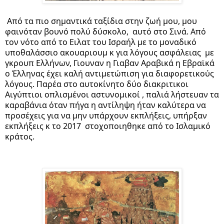
Από τα πιο σημαντικά ταξίδια στην ζωή μου, μου 
φαινόταν βουνό πολύ δύσκολο,  αυτό στο Σινά. Από 
τον νότο από το Ειλατ του Ισραήλ με το μοναδικό 
υποθαλάσσιο ακουαριουμ κ για λόγους ασφάλειας  με 
γκρουπ Ελλήνων, Γιουναν η Γιαβαν Αραβικά η Εβραϊκά 
ο Έλληνας έχει καλή αντιμετώπιση για διαφορετικούς 
λόγους. Παρέα στο αυτοκίνητο δύο διακριτικοι  
Αιγύπτιοι οπλισμένοι αστυνομικοί , παλιά λήστευαν τα 
καραβάνια όταν πήγα η αντίληψη ήταν καλύτερα να 
προσέχεις για να 
μην υπάρχουν εκπλήξεις, υπήρξαν 
εκπλήξεις κ το 2017  στοχοποιηθηκε από το Ισλαμικό 
κράτος.