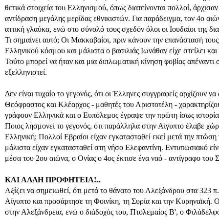
θετικά στοιχεία του Ελληνισμού, όπως διατείνονται πολλοί, άρχισα
αντίδραση μεγάλης μερίδας εθνικιστών. Για παράδειγμα, τον 4ο αιώ
αττική γλαύκα, ενώ στο σύνολό τους σχεδόν όλοι οι Ιουδαίοι της δι
Τι σημαίνει αυτό; Οι Μακκαβαίοι, πριν κάνουν την επανάστασή του
Ελληνικού κόσμου και μάλιστα ο βασιλιάς Ιωνάθαν είχε στείλει και
Τούτο μπορεί να ήταν και μια διπλωματική κίνηση φοβίας απέναντι 
εξελληνιστεί.
Δεν είναι τυχαίο το γεγονός, ότι οι Έλληνες συγγραφείς αρχίζουν να
Θεόφραστος και Κλέαρχος - μαθητές του Αριστοτέλη - χαρακτηρίζου
γράφουν Ελληνικά και ο Ευπόλεμος έγραψε την πρώτη ίσως ιστορία
Ποιος λησμονεί το γεγονός, ότι παράλληλα στην Αίγυπτο έλαβε χώρ
Ελληνική; Πολλοί Εβραίοι είχαν εγκατασταθεί εκεί μετά την πτώση
μάλιστα είχαν εγκατασταθεί στη νήσο Ελεφαντίνη. Εντυπωσιακό είνα
μέσα του 2ου αιώνα, ο Ονίας ο 4ος έκτισε ένα ναό - αντίγραφο του
ΚΑΙ ΑΛΛΗ ΠΡΟΦΗΤΕΙΑ!..
Αξίζει να σημειωθεί, ότι μετά το θάνατο του Αλεξάνδρου στα 323 
Αίγυπτο και προσάρτησε τη Φοινίκη, τη Συρία και την Κυρηναϊκή. 
στην Αλεξάνδρεια, ενώ ο διάδοχός του, Πτολεμαίος Β', ο Φιλάδελφ