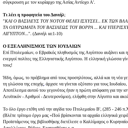
σύγκρουση με τον κυρίαρχο της Ασίας Αντίοχο Α'.
Τι λέει η προφητεία του Δανιήλ
;
"
ΚΑΙ Ο ΒΑΣΙΛΕΥΣ ΤΟΥ ΝΟΤΟΥ ΘΕΛΕΙ ΙΣΧΥΣΕΙ... ΕΚ ΤΩΝ ΒΛΑ
ΤΑ ΟΧΥΡΩΜΑΤΑ ΤΟΥ ΒΑΣΙΛΕΩΣ ΤΟΥ ΒΟΡΡΑ ... ΚΑΙ ΥΠΕΡΙΣΧ
ΑΙΓΥΠΤΟΝ
...". (Δανιήλ ια:1-10)
Ο ΕΞΕΛΛΗΝΙΣΜΟΣ ΤΩΝ ΙΟΥΔΑΙΩΝ
Επί Πτολεμαίων, ο Εβραϊκός πληθυσμός της Αιγύπτου αυξάνει και η 
ενεργοί πολίτες της Ελληνιστικής Αιγύπτου. Η ελληνική γλώσσα γίν
τους!
Ήδη, όμως, το πρόβλημα από τους προσηλύτους, αλλά και τη νέα γ
τη γλώσσα της εποχής
,
άρχισε να γίνεται οξύτατο για τους Ιουδαίου
Αποτέλεσμα αυτού του γεγονότος ήταν η πρώτη απόφαση για την ιστ
Λευϊτικόν - Αριθμοί - Δευτερονόμιο), ελήφθη στην Αίγυπτο και ακ
Το όλο έργο ετέθη υπό την αιγίδα του Πτολεμαίου Β', (285 - 246 π
(Βλέπε τρίτομο έργο μας «Πού βρίσκονται τα αρχαία ελληνικά χειρ
Προϊστάμενος της βιβλιοθήκης διετέλεσε ο Καλλίμαχος ο Κυρηναίος
Απολλώνιος, Ρόδιος, Ερατοσθένης κ.α.