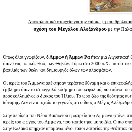
Αποκαλυπτικά στοιχεία για την επίσκεψη του θρυλικο
σχέση του Μεγάλου Αλεξάνδρου
με την Παλαι
Όπως όλοι γνωρίζουν,
ό Άμμων ή Άμμων Ρα
ήταν μια Αιγυπτιακή 
ήταν ένας τοπικός θεός των Θηβών. Γύρω στο 2000 π.Χ. ταυτίστηκε
βασιλιάς των θεών και δημιουργός όλων των πλασμάτων.
Οι ιερείς του Άμμωνα απέκτησαν τεράστια δύναμη και ο επικεφαλή
έμβλημα ήταν το στρογγυλό κόσμημα του κεφαλιού, που πάνω του 
προσκολλημένος ο δίσκος του Ήλιου. Το ιερό ζώο της θεότητας αυτή
δύναμης. Δεν είναι τυχαίο το γεγονός ότι ο ίδιος ο Μέγας Αλέξανδρ
Στην περίοδο του Νέου Βασιλείου η λατρεία του Άμμωνα φτάνει σ
ιερείς του ως γιος του Άμμωνα, που ταυτίστηκε με το Δία. Ο πιο σπ
Στην Ελλάδα υπήρχαν απομονωμένοι τόποι λατρείας της θεότητας α