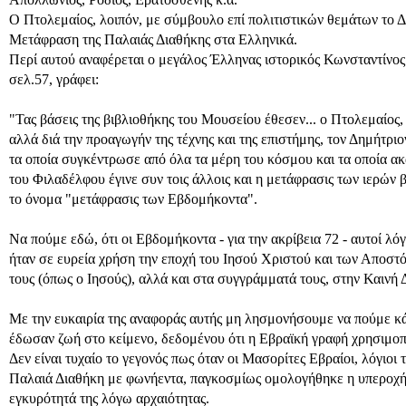
Ο Πτολεμαίος, λοιπόν, με σύμβουλο επί πολιτιστικών θεμάτων το Δ
Μετάφραση της Παλαιάς Διαθήκης στα Ελληνικά.
Περί αυτού αναφέρεται ο μεγάλος Έλληνας ιστορικός Κωνσταντίνος 
σελ.57, γράφει:
"Τας βάσεις της βιβλιοθήκης του Μουσείου έθεσεν... ο Πτολεμαίος, 
αλλά διά την προαγωγήν της τέχνης και της επιστήμης, τον Δημήτρι
τα οποία συγκέντρωσε από όλα τα μέρη του κόσμου και τα οποία α
του Φιλαδέλφου έγινε συν τοις άλλοις και η μετάφρασις των ιερών 
το όνομα "μετάφρασις των Εβδομήκοντα".
Να πούμε εδώ, ότι οι Εβδομήκοντα - για την ακρίβεια 72 - αυτοί λό
ήταν σε ευρεία χρήση την εποχή του Ιησού Χριστού και των Αποστόλ
τους (όπως ο Ιησούς), αλλά και στα συγγράμματά τους, στην Καινή 
Με την ευκαιρία της αναφοράς αυτής μη λησμονήσουμε να πούμε κά
έδωσαν ζωή στο κείμενο, δεδομένου ότι η Εβραϊκή γραφή χρησιμοπ
Δεν είναι τυχαίο το γεγονός πως όταν οι Μασορίτες Εβραίοι, λόγιοι
Παλαιά Διαθήκη με φωνήεντα, παγκοσμίως ομολογήθηκε η υπεροχή 
εγκυρότητά της λόγω αρχαιότητας.