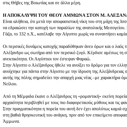
στις Θήβες της Βοιωτίας και σε άλλα μέρη.
Η ΑΠΟΚΑΛΥΨΗ ΤΟΥ ΘΕΟΥ ΑΜΜΩΝΑ ΣΤΟΝ Μ. ΑΛΕΞΑΝ
Είναι αλήθεια, ότι μετά την αποφασιστική νίκη του στη μάχη της Ισ
να εδραιώσει την κατοχή των παραλίων της ανατολικής Μεσογείου. 
Γάζα, το 332 π.Χ., κατέλαβε την Αίγυπτο χωρίς να συναντήσει καμί
Οι περσικές δυνάμεις κατοχής παραδόθηκαν άνευ όρων και ο λαός τη
Αλέξανδρο ως σωτήρα από τον περσικό ζυγό. Κέρδισε αμέσως τη σ
ανεκτικότητα. Οι Αιγύπτιοι τον έστεψαν Φαραώ.
Στην Αίγυπτο ο Αλέξανδρος ήθελε να ανοίξει το δρόμο για τον ελλη
ανοίχτηκε για πάντα στην Αίγυπτο με την ίδρυση της Αλεξάνδρειας 
αυτής της πόλης σημαδεύει την απαρχή μιας νέας –με χαρακτήρα όμ
Νείλου.
Από τη Μέμφιδα έκανε ο Αλέξανδρος τη «ρομαντική» εκείνη πορεία 
αρχαιότητα περιβληθεί με τους πιο διαφορετικούς μύθους και τις φαν
Στην πραγματικότητα η πορεία του αυτή δεν έχει απολύτως καμιά σ
στη βαθιά θρησκευτική του ανάγκη, πριν από τον επικείμενο αποφασ
Άμμωνα.