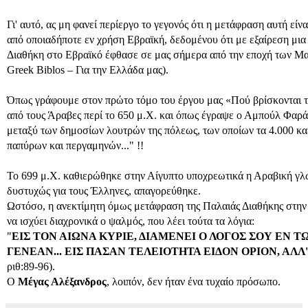
Γι' αυτό, ας μη φανεί περίεργο το γεγονός ότι η μετάφραση αυτή είν
από οποιαδήποτε εν χρήση Εβραϊκή, δεδομένου ότι με εξαίρεση μι
Διαθήκη στο Εβραϊκό έφθασε σε μας σήμερα από την εποχή των Μασ
Greek Biblos – Για την Ελλάδα μας).
Όπως γράφουμε στον πρώτο τόμο του έργου μας «Πού βρίσκονται τ
από τους Άραβες περί το 650 μ.Χ. και όπως έγραψε ο Αμπούλ Φαράζ
μεταξύ των δημοσίων λουτρών της πόλεως, των οποίων τα 4.000 καζ
παπύρων και περγαμηνών..." !!
Το 699 μ.Χ. καθιερώθηκε στην Αίγυπτο υποχρεωτικά η Αραβική γλώ
δυστυχώς για τους Έλληνες, απαγορεύθηκε.
Ωστόσο, η ανεκτίμητη όμως μετάφραση της Παλαιάς Διαθήκης στην Ε
να ισχύει διαχρονικά ο ψαλμός, που λέει τούτα τα λόγια:
"
ΕΙΣ ΤΟΝ ΑΙΩΝΑ ΚΥΡΙΕ, ΔΙΑΜΕΝΕΙ Ο ΛΟΓΟΣ ΣΟΥ ΕΝ Τ
ΓΕΝΕΑΝ... ΕΙΣ ΠΑΣΑΝ ΤΕΛΕΙΟΤΗΤΑ ΕΙΔΟΝ ΟΡΙΟΝ, ΑΛ
ριθ:89-96).
Ο
Μέγας Αλέξανδρος
, λοιπόν, δεν ήταν ένα τυχαίο πρόσωπο.