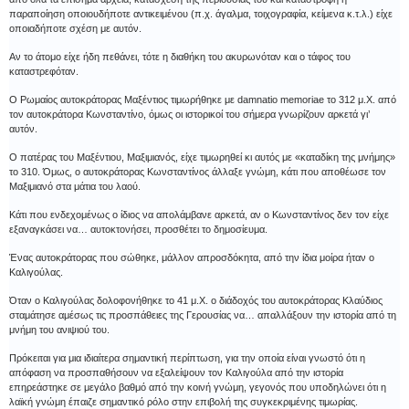
παραποίηση οποιουδήποτε αντικειμένου (π.χ. άγαλμα, τοιχογραφία, κείμενα κ.τ.λ.) είχε
οποιαδήποτε σχέση με αυτόν.
Αν το άτομο είχε ήδη πεθάνει, τότε η διαθήκη του ακυρωνόταν και ο τάφος του
καταστρεφόταν.
Ο Ρωμαίος αυτοκράτορας Μαξέντιος τιμωρήθηκε με damnatio memoriae το 312 μ.Χ. από
τον αυτοκράτορα Κωνσταντίνο, όμως οι ιστορικοί του σήμερα γνωρίζουν αρκετά γι’
αυτόν.
Ο πατέρας του Μαξέντιου, Μαξιμιανός, είχε τιμωρηθεί κι αυτός με «καταδίκη της μνήμης»
το 310. Όμως, ο αυτοκράτορας Κωνσταντίνος άλλαξε γνώμη, κάτι που αποθέωσε τον
Μαξιμιανό στα μάτια του λαού.
Κάτι που ενδεχομένως ο ίδιος να απολάμβανε αρκετά, αν ο Κωνσταντίνος δεν τον είχε
εξαναγκάσει να… αυτοκτονήσει, προσθέτει το δημοσίευμα.
Ένας αυτοκράτορας που σώθηκε, μάλλον απροσδόκητα, από την ίδια μοίρα ήταν ο
Καλιγούλας.
Όταν ο Καλιγούλας δολοφονήθηκε το 41 μ.Χ. ο διάδοχός του αυτοκράτορας Κλαύδιος
σταμάτησε αμέσως τις προσπάθειες της Γερουσίας να… απαλλάξουν την ιστορία από τη
μνήμη του ανιψιού του.
Πρόκειται για μια ιδιαίτερα σημαντική περίπτωση, για την οποία είναι γνωστό ότι η
απόφαση να προσπαθήσουν να εξαλείψουν τον Καλιγούλα από την ιστορία
επηρεάστηκε σε μεγάλο βαθμό από την κοινή γνώμη, γεγονός που υποδηλώνει ότι η
λαϊκή γνώμη έπαιζε σημαντικό ρόλο στην επιβολή της συγκεκριμένης τιμωρίας.