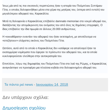
Ίσως μία από τις πιο σκοτεινές περιπτώσεις ήταν η ιστορία του Πούμπλιου Σεπτίμιου
Γέτα, ο οποίος δολοφονήθηκε μέσα στα χέρια της μητέρας του, ύστερα από εντολή του
μεγαλύτερου αδερφού του, Καρακάλλα.
Μετά τη δολοφονία ο Καρακάλλας επέβαλλε damnatio memoriae στο νεκρό αδερφό του,
διατάζοντας την απομάκρυνση του ονόματος του από όλες τις δημόσιες επιγραφές. Ο
ίδιος επέβαλλε την ίδια τιμωρία σε άλλους 20.000 ανθρώπους.
Η «εκκαθάριση» εναντίον του αδερφού του ήταν εκτεταμένη, με αποτέλεσμα να
«επιζήσουν» ελάχιστες εικόνες του Πούμπλιου Γέτα.
Ωστόσο, αυτό από το οποίο ο Καρακάλλας δεν κατάφερε να απαλλαγεί ήταν τα
εκατομμύρια νομίσματα που έφεραν το πρόσωπο του αδερφού του, και τα οποία
κυκλοφορούσαν ελεύθερα στην αυτοκρατορία του.
Επιπλέον, λόγω της δημοφιλίας του Πούμπλιου Γέτα στο λαό της Ρώμης, ο Καρακάλλας
αναγκάστηκε να προσφέρει μια πλούσια κηδεία στο δολοφονημένο αδερφό του.
Τα πάντα ρεί news
-
Ιανουαρίου 14, 2018
Δεν υπάρχουν σχόλια:
Δημοσίευση σχολίου