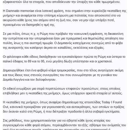
εξαφανιστούν όλα τα στοιχεία, που αποδείκνυαν την ύπαρξη του κάθε τιμωρημένου.
Η Damnatio memoriae είναι λατινική φράση, που σημαίνει στην κυριολεξία «καταδίκη της
μνήμης» και αναφέρεται στην επίσημη κύρωση μια πολιτείας που αποσκοπεί στο να
ακυρώσει κάθε ίχνος του ατόμου από τη ζωή του, σαν να μην είχε υπάρξει ποτέ,
προκειμένου να διατηρηθεί η τιμή της.
Σε μια πόλη, όπως π.χ. η Ρώμη που πρόβαλε την κοινωνική εμφάνιση, τη δικαιοσύνη
την ευπρέπεια και την υπερηφάνεια ήταν μια πραγματική και θεμελιώδης απαίτηση του
πολίτη, ίσως η πιο αυστηρή τιμωρία. Ο Δομιτιανός κατεχόμενος συνεχώς από το φόβο
της ανατροπής του κατέφυγε άκριτα σε καταδότες, εκτελέσεις και εξορίες.
Οι φιλόσοφοι κάθε είδους διατάχθηκαν να εγκαταλείψουν πρώτα τη Ρώμη και ύστερα το
ιταλικό έδαφος το 89 και το 95, ενώ μεγάλη δίωξη υπέστησαν και οι χριστιανοί.
Δημιουργήθηκε έτσι ένα φοβερό κλίμα τρομοκρατίας, που στο τέλος ανησύχησε ακόμη
και τους ίδιους τους στενούς συνεργάτες του που συνωμότησαν με τη γυναίκα του
Δομιτία Λογγίνα και τον δολοφόνησαν.
Οι ειδικοί γνωρίζουν μια σειρά περιπτώσεων επιφανών προσώπων, στους οποίους
επιβλήθηκε μεν η «καταδίκη της μνήμης», όμως υπάρχουν αρκετά στοιχεία γι’ αυτούς.
Η «καταδίκη της μνήμης», όπως αναφέρει δημοσίευμα της ιστοσελίδας Today I Found
Out, κανονικά προοριζόταν για γερουσιαστές και αυτοκράτορες, των οποίων οι πράξεις
δεν έκαναν καλό στη Ρώμη, ή που διέπραξαν προδοσία ή άλλα σοβαρά εγκλήματα.
Στις μεθόδους, που χρησιμοποιούνταν για να σβηστεί κάθε ίχνος ιστορίας του
συγκεκριμένου κάθε φορά ατόμου, περιλαμβάνονταν τα εξής: σβήσιμο του ονόματός του
από όλα τα επίσημα αρχεία, κατάσχεση της περιουσίας του και καταστροφή ή