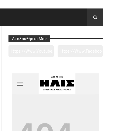
Ακολουθήστε Μας
Https://www.youtube.
Https://www.faceboo
Com/channel/UC0wk
K.com/tapantarei1965
2ge3sheyTkgpAkeBan
/?
G
Ref=pages_you_mana
Ge