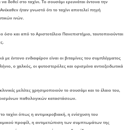
να δοθεί στο ταχίνι. Το σουσάμι ερευνάται έντονα την
 Ανέκαθεν ήταν γνωστό ότι το ταχίνι αποτελεί πηγή
τικών ινών.
μο όσο και από το Αριστοτέλειο Πανεπιστήμιο, ταυτοποιούνται
ς.
ά με έντονο ενδιαφέρον είναι οι βιταμίνες του συμπλέγματος
λήνιο, ο χαλκός, οι φυτοστερόλες και ορισμένα αντιοξειδωτικά
ινικές μελέτες χρησιμοποιούν το σουσάμι και το έλαιο του,
 ορισμένων παθολογικών καταστάσεων.
το ταχίνι όπως η αντιμικροβιακή, η ενίσχυση του
δαιμικού προφίλ, η αντιμετώπιση των συμπτωμάτων της