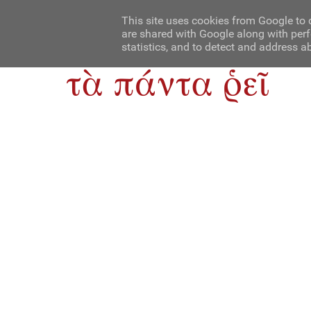
Αρχική
Contact Us
About Us
This site uses cookies from Google to d
are shared with Google along with perf
statistics, and to detect and address a