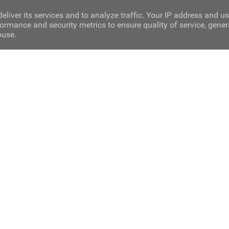
eliver its services and to analyze traffic. Your IP address and u
ormance and security metrics to ensure quality of service, gene
buse.