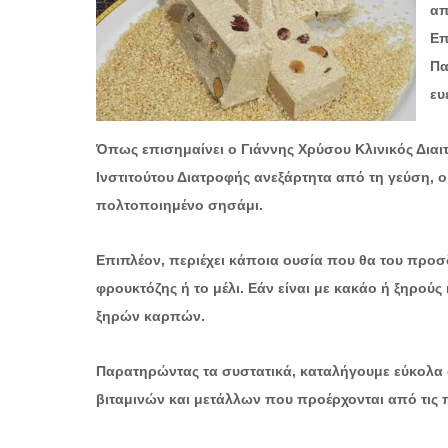
απ
Επ
Πα
ευ
Όπως επισημαίνει ο Γιάννης Χρύσου Κλινικός Διαι
Ινστιτούτου Διατροφής ανεξάρτητα από τη γεύση, ο
πολτοποιημένο σησάμι.
Επιπλέον, περιέχει κάποια ουσία που θα του προσ
φρουκτόζης ή το μέλι. Εάν είναι με κακάο ή ξηρούς
ξηρών καρπών.
Παρατηρώντας τα συστατικά, καταλήγουμε εύκολα σ
βιταμινών και μετάλλων που προέρχονται από τις 