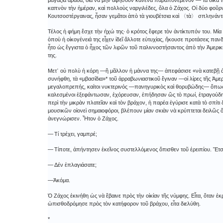
μαγαζιὰ ἀράδα, διὰ νὰ μὴν ἀφήσουν κανένα παραπονεμένον ― τὰ δικά του
καπνὸν τὴν ἡμέραν, καὶ πολλοὺς ναργιλέδες, ὅλα ὁ Ζάχος. Οἱ δύο φοῦ
Κουτσοστέργαινας, ἦσαν γεμᾶτοι ἀπὸ τὰ γιουβέτσια καὶ 〈τὰ〉 σπληνάντε
Τέλος ἡ φήμη ἔσχε τὴν ἠχώ της· ὁ κρότος ἔφερε τὸν ἀντίκτυπόν του.
ὁποὺ ἡ οἰκογένειά της εἶχεν ἰδεῖ ἄλλοτε εὐτυχίας, ἤκουσε προτάσεις πα
ἦτο ὡς ἔγγιστα ὁ ἦχος τῶν λιρῶν τοῦ παλιννοστήσαντος ἀπὸ τὴν Ἀμερικ
της.
Μετ᾿ οὐ πολὺ ἡ κόρη ―ἢ μᾶλλον ἡ μάννα της― ἀπεφάσισε «νὰ κατεβῇ ἀ
συνήφθη, τὰ «μβασίδια»* τοῦ ἀρραβωνιαστικοῦ ἔγιναν ―οἱ λίρες τῆς Ἀμε
μεγαλοπρεπής, καίτοι νυκτερινός ―πανηγυρικὸς καὶ θορυβώδης― ὅπως
καλεσμένοι ἐξεφάντωσαν, ἐχόρευσαν, ἐπήδησαν ὣς τὸ πρωί, ἐτραγούδησα
περὶ τὴν μικρὰν πλατεῖαν καὶ τὸν βράχον, ἡ παρέα ἐγύρισε κατὰ τὸ σπίτ
μουσικῶν οἱονεὶ σημαιοφόροι, βλέπουν μίαν σκιὰν νὰ κρύπτεται δειλῶς
ἀνεγνώρισεν. Ἦτον ὁ Ζάχος.
― Τί τρέχει, γαμπρέ;
― Τίποτε, ἀπήντησεν ἐκεῖνος συστελλόμενος ὄπισθεν τοῦ ἐρειπίου. Ἔτσ
― Δέν ἐπλαγιάσατε;
―Ἀκόμα.
Ὁ Ζάχος ἐκινήθη ὡς νὰ ἔβαινε πρὸς τὴν οἰκίαν τῆς νύμφης. Εἶτα, ὅταν
ὠπισθοδρόμησε πρὸς τὸν κατήφορον τοῦ βράχου, εἶτα διελύθη.
*