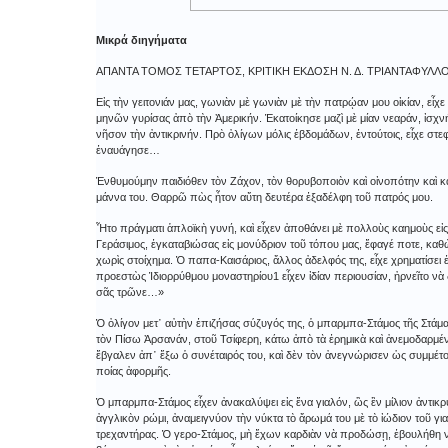
Μικρά διηγήματα
ΑΠΑΝΤΑ ΤΟΜΟΣ ΤΕΤΑΡΤΟΣ, ΚΡΙΤΙΚΗ ΕΚΔΟΣΗ Ν. Δ. ΤΡΙΑΝΤΑΦΥΛ
Εἰς τὴν γειτονιάν μας, γωνιὰν μὲ γωνιὰν μὲ τὴν πατρῴαν μου οἰκίαν, εἶ
μηνῶν γυρίσας ἀπὸ τὴν Ἀμερικήν. Ἐκατοίκησε μαζὶ μὲ μίαν νεαράν, ἰσχν
νῆσον τὴν ἀντικρινήν. Πρὸ ὀλίγων μόλις ἑβδομάδων, ἐντούτοις, εἶχε στε
ἐναυάγησε…
Ἐνθυμούμην παιδιόθεν τὸν Ζάχον, τὸν θορυβοποιὸν καὶ οἰνοπότην καὶ κ
μάννα του. Θαρρῶ πὼς ἦτον αὕτη δευτέρα ἐξαδέλφη τοῦ πατρός μου.
Ἦτο πράγματι ἁπλοϊκὴ γυνή, καὶ εἶχεν ἀποθάνει μὲ πολλοὺς καημοὺς εἰς
Γεράσιμος, ἐγκαταβιώσας εἰς μονύδριον τοῦ τόπου μας, ἔφαγέ ποτε, κα
χωρὶς στοίχημα. Ὁ παπα-Καισάριος, ἄλλος ἀδελφός της, εἶχε χρηματίσει
προεστὼς Ἰδιορρύθμου μοναστηρίου1 εἶχεν ἰδίαν περιουσίαν, ἠρνεῖτο νὰ δ
σᾶς τρῶνε…»
Ὁ ὀλίγον μετ᾿ αὐτὴν ἐπιζήσας σύζυγός της, ὁ μπαρμπα-Στάμος τῆς Στάμαι
τὸν Πίσω Ἀρσανάν, στοῦ Τσίφερη, κάτω ἀπὸ τὰ ἐρημικὰ καὶ ἀνεμοδαρμέν
ἔβγαλεν ἀπ᾿ ἔξω ὁ συνέταιρός του, καὶ δὲν τὸν ἀνεγνώρισεν ὡς συμμέτο
ποίας ἀφορμῆς.
Ὁ μπαρμπα-Στάμος εἶχεν ἀνακαλύψει εἰς ἕνα γιαλόν, ὣς ἓν μίλιον ἀντικρ
ἀγγλικὸν ρώμι, ἀναμειγνύον τὴν νύκτα τὸ ἄρωμά του μὲ τὸ ἰώδιον τοῦ γ
τρεχαντήρας. Ὁ γερο-Στάμος, μὴ ἔχων καρδιὰν νὰ προδώσῃ, ἐβουλήθη νὰ 