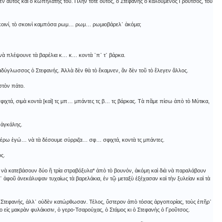
σεν αὐτὸς καὶ ὁ κωπηλάτης του. Πλὴν τότε οὗτος, ὁ Στεφανὴς ὁ καλούμενος Γροῦτσος, τοῦ
κοινί, τὸ σκοινὶ καμπόσα ρωμ… ρωμ… ρωμιοβάρελ᾿ ἀκόμα;
 πλέψουνε τὰ βαρέλια κ… κ… κοντὰ ᾽π᾿ τ᾿ βάρκα.
δύγλωσσος ὁ Στεφανής. Ἀλλὰ δὲν θὰ τὸ ἔκαμνεν, ἂν δὲν τοῦ τὸ ἔλεγεν ἄλλος.
στὸν πάτο.
τά, σιμὰ κοντὰ [καὶ] τς μπ… μπάντες τς β… τς βάρκας. Τὰ πᾶμε πίσω ἀπὸ τὸ Μύτικα,
 ἀγκάλης.
 ξέρω ἐγώ… νὰ τὰ δέσουμε σύρριζα… σφ… σφιχτά, κοντὰ τς μπάντες.
ς.
ὰ νὰ κατεβάσουν δύο ἢ τρία στραβόξυλα* ἀπὸ τὸ βουνόν, ἀκόμη καὶ διὰ νὰ παραλάβουν
λ᾿ ἀφοῦ ἀνεκάλυψαν τυχαίως τὰ βαρελάκια, ἐν τῷ μεταξὺ ἐξέχασαν καὶ τὴν ξυλείαν καὶ τὰ
ὁ Στεφανής, ἀλλ᾿ οὐδὲν κατώρθωσαν. Τέλος, ὕστερον ἀπὸ τόσας ἀργοπορίας, τοὺς ἐπῆρ᾿
εἰς μακρὰν φυλάκισιν, ὁ γερο-Τσαρούχας, ὁ Στάμος κι ὁ Στεφανὴς ὁ Γροῦτσος.