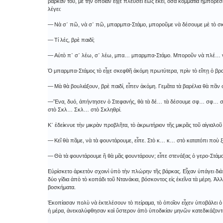
βάρκαν του, μὲ τὴν ὁποίαν εἶχε πλεύσει ἕως ἐκεῖ, ὅσα κομμάτια ἠμπόρε
λέγει:
― Νὰ σ᾿ πῶ, νὰ σ᾿ πῶ, μπαρμπα-Στάμο, μποροῦμε νὰ δέσουμε μὲ τὸ σ
― Τί λές, βρὲ παιδί;
― Αὐτὸ π᾿ σ᾿ λέω, σ᾿ λέω, μπα… μπαρμπα-Στάμο. Μποροῦν νὰ πλέ… νὰ
Ὁ μπαρμπα-Στάμος τὸ εἶχε σκεφθῆ ἀκόμη πρωτύτερα, πρὶν τὸ εἴπῃ ὁ βρα
― Μὰ θὰ βουλιάξουν, βρὲ παιδί, εἶπεν ἀκόμη. Γεμᾶτα τὰ βαρέλια θὰ πᾶν 
―Ἕνα, δυό, ἀπήντησεν ὁ Στεφανής, θὰ τὰ δέ… τὰ δέσουμε σφ… σφ… σφιχ
στὸ Σκλ… Σκλ… στὸ Σκληθρί.
Κ᾿ ἐδείκνυε τὴν μικρὰν προβλῆτα, τὸ ἀκρωτήριον τῆς μικρᾶς τοῦ αἰγιαλοῦ
― Κεῖ θὰ πᾶμε, νὰ τὰ φουντάρουμε, εἶπε. Στὸ κ… κ… στὸ κατατόπι ποὺ
― Θὰ τὰ φουντάρουμε ἢ θὰ μᾶς φουντάρουν; εἶπε στενάξας ὁ γερο-Στάμο
Εὑρίσκετο ἀρκετὸν σχοινὶ ὑπὸ τὴν πλώρην τῆς βάρκας. Εἶχαν ὑπάγει δι
δύο γίδια ἀπὸ τὸ κοπάδι τοῦ Ντανάκια, βόσκοντος εἰς ἐκεῖνα τὰ μέρη. Ἀλ
βοσκήματα.
Ἐκοπίασαν πολὺ νὰ ἐκτελέσουν τὸ πείραμα, τὸ ὁποῖον εἶχεν ὑποβάλει 
ἡ μέρα, ἀνεκαλύφθησαν καὶ ὕστερον ἀπὸ ὑποδικίαν μηνῶν κατεδικάζοντο 