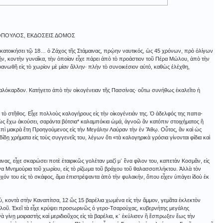
ΛΟΠΟΥΛΟΣ, ΕΚΔΟΣΕΙΣ ΔΟΜΟΣ
χε κατοικήσει τῷ 18… ὁ Ζάχος τῆς Στάμαινας, πρῴην ναυτικός, ὡς 45 χρόνων, πρὸ ὀλίγων
ήν, κοντὴν γυναῖκα, τὴν ὁποίαν εἶχε πάρει ἀπὸ τὸ προάστιον τοῦ Πέρα Μώλου, ἀπὸ τὴν
φανωθῆ εἰς τὸ χωρίον μὲ μίαν ἄλλην· πλὴν τὸ συνοικέσιον αὐτό, καθὼς ἐλέχθη,
αλόκαρδον. Κατήγετο ἀπὸ τὴν οἰκογένειαν τῆς Πασσίνας· οὕτω συνήθως ἐκαλεῖτο ἡ
 τὸ στῆθος. Εἶχε πολλοὺς καλογήρους εἰς τὴν οἰκογένειάν της. Ὁ ἀδελφός της παπα-
θὼς ἔχω ἀκούσει, σαράντα βότσια* καλαμπόκια ὠμά, ἀγνοῶ ἂν κατόπιν στοιχήματος ἢ
 ἐπὶ μακρὰ ἔτη Προηγούμενος εἰς τὴν Μεγάλην Λαύραν τὴν ἐν Ἄθῳ. Οὗτος, ἂν καὶ ὡς
ίδῃ χρήματα εἰς τοὺς συγγενεῖς του, λέγων ὅτι «τὰ καλογηρικὰ γρόσια γίνονται φίδια καὶ
νας, εἶχε σκαρώσει ποτὲ ἑταιρικῶς γολέταν μαζὶ μ᾿ ἕνα φίλον του, καπετὰν Κοσμᾶν, εἰς
α Μνημούρια τοῦ χωρίου, εἰς τὸ ρίζωμα τοῦ βράχου τοῦ θαλασσοπλήκτου. Ἀλλὰ τὸν
χόν του εἰς τὸ σκάφος, ἅμα ἐπιστρέψαντα ἀπὸ τὴν φυλακήν, ὅπου εἶχεν ὑπάγει ἰδοὺ ἐκ
ύ, κοντὰ στὴν Καναπίτσα, 12 ὣς 15 βαρέλια χωμένα εἰς τὴν ἄμμον, γεμᾶτα ἐκλεκτὸν
ιαλοῦ. Ἐκεῖ τὰ εἶχε κρύψει προσωρινῶς ὁ γερο-Τσαρούχας, κυβερνήτης μεγάλης
γίνῃ μοιραστὴς καὶ μεριδιοῦχος εἰς τὰ βαρέλια, κ᾿ ἐκύλισεν ἢ ἔσπρωξεν ἕως τὴν