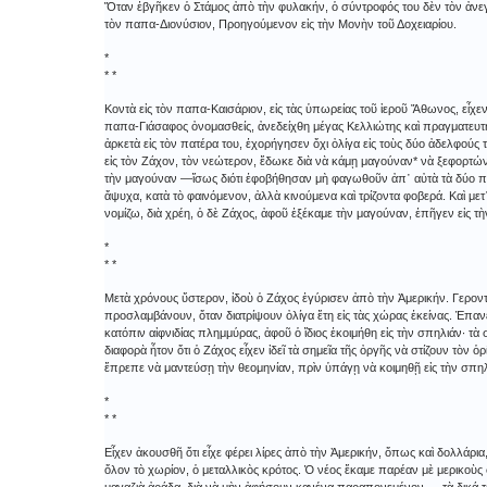
Ὅταν ἐβγῆκεν ὁ Στάμος ἀπὸ τὴν φυλακήν, ὁ σύντροφός του δὲν τὸν ἀνε
τὸν παπα-Διονύσιον, Προηγούμενον εἰς τὴν Μονὴν τοῦ Δοχειαρίου.
*
* *
Κοντὰ εἰς τὸν παπα-Καισάριον, εἰς τὰς ὑπωρείας τοῦ ἱεροῦ Ἄθωνος, εἶχε
παπα-Γιάσαφος ὀνομασθείς, ἀνεδείχθη μέγας Κελλιώτης καὶ πραγματευτὴς 
ἀρκετὰ εἰς τὸν πατέρα του, ἐχορήγησεν ὄχι ὀλίγα εἰς τοὺς δύο ἀδελφούς 
εἰς τὸν Ζάχον, τὸν νεώτερον, ἔδωκε διὰ νὰ κάμῃ μαγούναν* νὰ ξεφορτών
τὴν μαγούναν ―ἴσως διότι ἐφοβήθησαν μὴ φαγωθοῦν ἀπ᾿ αὐτὰ τὰ δύο π
ἄψυχα, κατὰ τὸ φαινόμενον, ἀλλὰ κινούμενα καὶ τρίζοντα φοβερά. Καὶ με
νομίζω, διὰ χρέη, ὁ δὲ Ζάχος, ἀφοῦ ἐξέκαμε τὴν μαγούναν, ἐπῆγεν εἰς τὴ
*
* *
Μετὰ χρόνους ὕστερον, ἰδοὺ ὁ Ζάχος ἐγύρισεν ἀπὸ τὴν Ἀμερικήν. Γεροντο
προσλαμβάνουν, ὅταν διατρίψουν ὀλίγα ἔτη εἰς τὰς χώρας ἐκείνας. Ἐπαν
κατόπιν αἰφνιδίας πλημμύρας, ἀφοῦ ὁ ἴδιος ἐκοιμήθη εἰς τὴν σπηλιάν·
διαφορὰ ἦτον ὅτι ὁ Ζάχος εἶχεν ἰδεῖ τὰ σημεῖα τῆς ὀργῆς νὰ στίζουν τὸν ὁρί
ἔπρεπε νὰ μαντεύσῃ τὴν θεομηνίαν, πρὶν ὑπάγῃ νὰ κοιμηθῇ εἰς τὴν σπηλ
*
* *
Εἶχεν ἀκουσθῆ ὅτι εἶχε φέρει λίρες ἀπὸ τὴν Ἀμερικήν, ὅπως καὶ δολλάρια,
ὅλον τὸ χωρίον, ὁ μεταλλικὸς κρότος. Ὁ νέος ἔκαμε παρέαν μὲ μερικοὺ