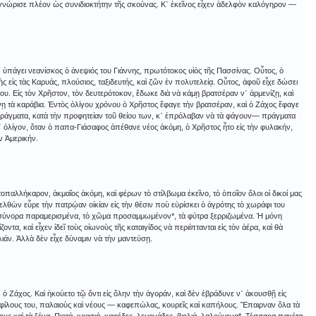
γνώρισε πλέον ὡς συνιδιοκτήτην τῆς σκούνας. Κ᾿ ἐκεῖνος εἶχεν ἀδελφὸν καλόγηρον ―
ν ὑπάγει νεανίσκος ὁ ἀνεψιός του Γιάννης, πρωτότοκος υἱὸς τῆς Πασσίνας. Οὗτος, ὁ
εἰς τὰς Καρυάς, πλούσιος, ταξιδευτής, καὶ ζῶν ἐν πολυτελείᾳ. Οὗτος, ἀφοῦ εἶχε δώσει
του. Εἰς τὸν Χρῆστον, τὸν δευτερότοκον, ἔδωκε διὰ νὰ κάμῃ βρατσέραν ν᾿ ἀρμενίζῃ, καὶ
ῃ τὰ καράβια. Ἐντὸς ὀλίγου χρόνου ὁ Χρῆστος ἔφαγε τὴν βρατσέραν, καὶ ὁ Ζάχος ἔφαγε
ράγματα, κατὰ τὴν προφητείαν τοῦ θείου των, κ᾿ ἐπρόλαβαν νὰ τὰ φάγουν― πράγματα
τ᾿ ὀλίγον, ὅταν ὁ παπα-Γιάσαφος ἀπέθανε νέος ἀκόμη, ὁ Χρῆστος ἦτο εἰς τὴν φυλακήν,
ν Ἀμερικήν.
παλλήκαρον, ἀκμαῖος ἀκόμη, καὶ φέρων τὸ στίλβωμα ἐκεῖνο, τὸ ὁποῖον ὅλοι οἱ δικοί μας
ελθὼν εὗρε τὴν πατρῴαν οἰκίαν εἰς τὴν θέσιν ποὺ εὑρίσκει ὁ ἀγρότης τὸ χωράφι του
 τὰ σύνορα παραμερισμένα, τὸ χῶμα προσαμμωμένον*, τὰ φύτρα ξερριζωμένα. Ἡ μόνη
ζοντα, καὶ εἶχεν ἰδεῖ τοὺς οἰωνοὺς τῆς καταιγίδος νὰ περιίπτανται εἰς τὸν ἀέρα, καὶ θὰ
ιάν. Ἀλλὰ δὲν εἶχε δύναμιν νὰ τὴν μαντεύσῃ.
 ὁ Ζάχος. Καὶ ἠκούετο τῷ ὄντι εἰς ὅλην τὴν ἀγοράν, καὶ δὲν ἐβράδυνε ν᾿ ἀκουσθῇ εἰς
ς φίλους του, παλαιοὺς καὶ νέους ― καφεπώλας, κουρεῖς καὶ καπήλους. Ἔπαιρναν ὅλα τὰ