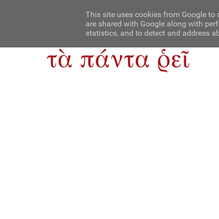
Αρχική
Contact Us
About Us
This site uses cookies from Google to d
are shared with Google along with perf
statistics, and to detect and address a