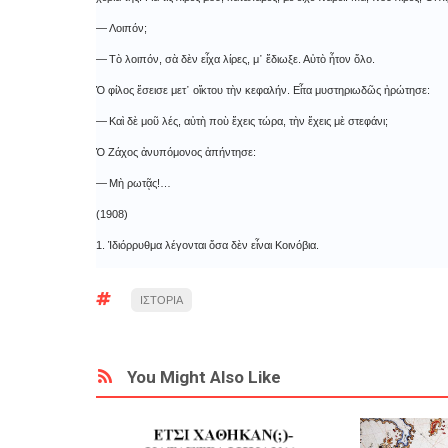
― Λοιπόν;
― Τὸ λοιπόν, σὰ δὲν εἶχα λίρες, μ᾿ ἔδιωξε. Αὐτὸ ἦτον ὅλο.
Ὁ φίλος ἔσεισε μετ᾿ οἴκτου τὴν κεφαλήν. Εἶτα μυστηριωδῶς ἠρώτησε:
― Καὶ δὲ μοῦ λές, αὐτὴ ποὺ ἔχεις τώρα, τὴν ἔχεις μὲ στεφάνι;
Ὁ Ζάχος ἀνυπόμονος ἀπήντησε:
― Μὴ ρωτᾷς!…
(1908)
1. Ἰδιόρρυθμα λέγονται ὅσα δὲν εἶναι Κοινόβια.
ΙΣΤΟΡΙΑ
You Might Also Like