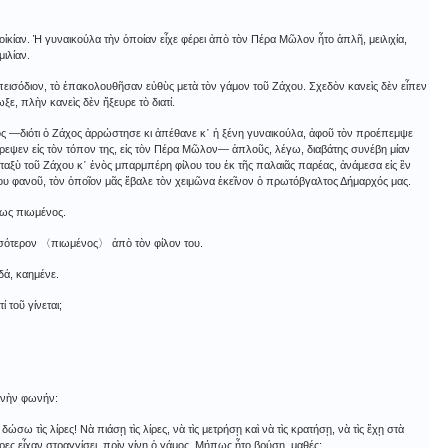
οἰκίαν. Ἡ γυναικούλα τὴν ὁποίαν εἶχε φέρει ἀπὸ τὸν Πέρα Μῶλον ἦτο ἁπλῆ, μειλιχία,
μιλίαν.
ἐπεισόδιον, τὸ ἐπακολουθῆσαν εὐθὺς μετὰ τὸν γάμον τοῦ Ζάχου. Σχεδὸν κανεὶς δὲν εἶπεν
ξε, πλὴν κανεὶς δὲν ἤξευρε τὸ διατί.
ς ―διότι ὁ Ζάχος ἀρρώστησε κι ἀπέθανε κ᾿ ἡ ξένη γυναικούλα, ἀφοῦ τὸν προέπεμψε
τρεψεν εἰς τὸν τόπον της, εἰς τὸν Πέρα Μῶλον― ἁπλοῦς, λέγω, διαβάτης συνέβη μίαν
εταξὺ τοῦ Ζάχου κ᾿ ἑνὸς μπαρμπέρη φίλου του ἐκ τῆς παλαιᾶς παρέας, ἀνάμεσα εἰς ἓν
νου φανοῦ, τὸν ὁποῖον μᾶς ἔβαλε τὸν χειμῶνα ἐκεῖνον ὁ πρωτόβγαλτος Δήμαρχός μας.
πως πιωμένος.
ρισσότερον 〈πιωμένος〉 ἀπὸ τὸν φίλον του.
δά, καημένε.
 τοῦ γίνεται;
γανὴν φωνήν:
σω τὶς λίρες! Νὰ πιάσῃ τὶς λίρες, νὰ τὶς μετρήσῃ καὶ νὰ τὶς κρατήσῃ, νὰ τὶς ἔχῃ στὰ
 λίρες εἶχαν στραγγίσει, πρὶν γίνῃ ὁ γάμος. Μήπως ἦτο βρύση, μαθές;