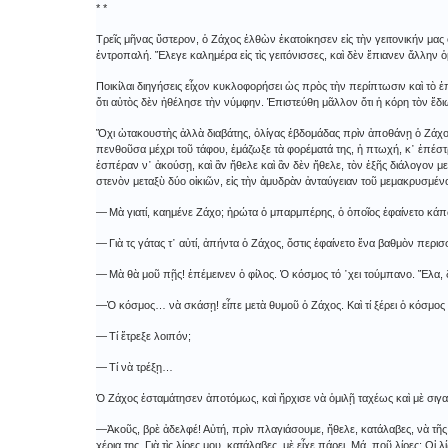
* *
Τρεῖς μῆνας ὕστερον, ὁ Ζάχος ἐλθὼν ἐκατοίκησεν εἰς τὴν γειτονικήν μας 
ἐντροπαλή. Ἔλεγε καλημέρα εἰς τὶς γειτόνισσες, καὶ δὲν ἔπιανεν ἄλλην ὁ
Ποικίλαι διηγήσεις εἶχον κυκλοφορήσει ὡς πρὸς τὴν περίπτωσιν καὶ τὸ 
ὅτι αὐτὸς δὲν ἠθέλησε τὴν νύμφην. Ἐπιστεύθη μᾶλλον ὅτι ἡ κόρη τὸν ἔδιω
Ὄχι ὠτακουστὴς ἀλλὰ διαβάτης, ὀλίγας ἑβδομάδας πρὶν ἀποθάνῃ ὁ Ζάχο
πενθοῦσα μέχρι τοῦ τάφου, ἐμάζωξε τὰ φορέματά της, ἡ πτωχή, κ᾿ ἐπέσ
ἑσπέραν ν᾿ ἀκούσῃ, καὶ ἂν ἤθελε καὶ ἂν δὲν ἤθελε, τὸν ἑξῆς διάλογον μ
στενὸν μεταξὺ δύο οἰκιῶν, εἰς τὴν ἀμυδρὰν ἀνταύγειαν τοῦ μεμακρυσμέ
― Μὰ γιατί, καημένε Ζάχο; ἠρώτα ὁ μπαρμπέρης, ὁ ὁποῖος ἐφαίνετο κά
― Γιὰ τς γάτας τ᾿ αὐτί, ἀπήντα ὁ Ζάχος, ὅστις ἐφαίνετο ἕνα βαθμὸν πε
― Μὰ θὰ μοῦ πῇς! ἐπέμεινεν ὁ φίλος. Ὁ κόσμος τό ᾽χει τούμπανο. Ἔλα, 
―Ὁ κόσμος… νὰ σκάσῃ! εἶπε μετὰ θυμοῦ ὁ Ζάχος. Καὶ τί ξέρει ὁ κόσμος τί
― Τί ἔτρεξε λοιπόν;
― Τί νὰ τρέξῃ…
Ὁ Ζάχος ἐσταμάτησεν ἀποτόμως, καὶ ἤρχισε νὰ ὁμιλῇ ταχέως καὶ μὲ σι
―Ἀκοῦς, βρὲ ἀδελφέ! Αὐτή, πρὶν πλαγιάσουμε, ἤθελε, κατάλαβες, νὰ τῆς δώ
χέρια της. Γιὰ τὶς λίρες μου, κατάλαβες, μὲ εἶχε πάρει. Μά, ποῦ λίρες; Οἱ