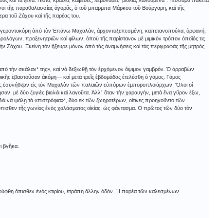
ς καὶ τὰ ξένα. Πιοτά, κρασιά, καφέδες, λεμονάδες· βιολιά, λαλούμενα*. Τέσσαρα πακέτα
ρνοι τῆς παραθαλασσίας ἀγορᾶς, ὁ τοῦ μπαρμπα-Μάρκου τοῦ Βούργαρη, καὶ τῆς
ρα τοῦ Ζάχου καὶ τῆς παρέας του.
 Μία γεροντοκόρη ἀπὸ τὸν Ἐπάνω Μαχαλάν, ἀρχοντοξεπεσμένη, καπετανοπούλα, ὀρφανή,
νδρολόγων, προξενητριῶν καὶ φίλων, ὁποὺ τῆς παρίστανον μὲ μιμικὸν τρόπον ὁποῖός τις
ὴν Ζάχου. Ἐκείνη τὸν ἤξευρε μόνον ἀπὸ τὰς ἀναμνήσεις καὶ τὰς περιγραφὰς τῆς μητρός
πὸ τὴν σκάλαν* της», καὶ νὰ δεξιωθῇ τὸν ἐρχόμενον ὄψιμον γαμβρόν. Ὁ ἀρραβὼν
ρικῆς ἐβαστοῦσαν ἀκόμη― καὶ μετὰ τρεῖς ἑβδομάδας ἐτελέσθη ὁ γάμος. Γάμος
 ἐσυνήθιζαν εἰς τὸν Μαχαλὰν τῶν παλαιῶν εὐπόρων ἐμποροπλοιάρχων. Ὅλοι οἱ
ν, μὲ δύο ζυγιὲς βιολιὰ καὶ λαγοῦτα. Ἀλλ᾿ ὅταν τὴν χαραυγήν, μετὰ ἕνα γῦρον ἔξω,
ι διὰ νὰ ψάλῃ τὰ «πιστρόφια»*, δύο ἐκ τῶν ζωηροτέρων, οἵτινες προηγοῦντο τῶν
 ὄπισθεν τῆς γωνίας ἑνὸς χαλάσματος οἰκίας, ὡς φάντασμα. Ὁ πρῶτος τῶν δύο τὸν
ι βγῆκα.
 ἐκρύφθη ὄπισθεν ἑνὸς κτιρίου, ἐτράπη ἄλλην ὁδόν. Ἡ παρέα τῶν καλεσμένων