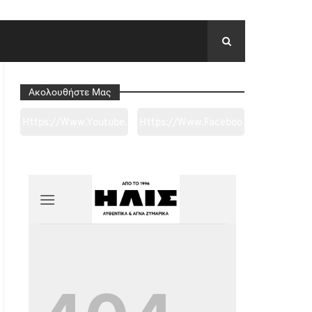
Ακολουθήστε Μας
Https://www.youtube.
Https://www.faceboo
Com/channel/UC0wk
K.com/tapantarei1965
2ge3sheyTkgpAkeBan
/?
G
Ref=pages_you_mana
Ge