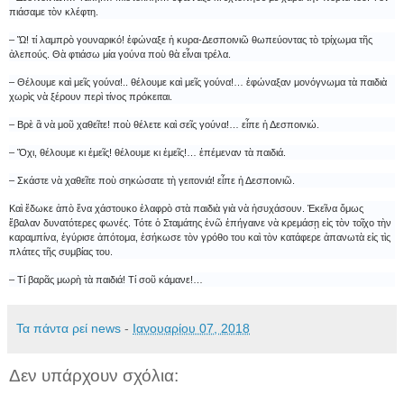
πιάσαμε τὸν κλέφτη.
– Ὤ! τί λαμπρὸ γουναρικό! ἐφώναξε ἡ κυρα-Δεσποινιῶ θωπεύοντας τὸ τρίχωμα τῆς
ἀλεπούς. Θὰ φτιάσω μία γούνα ποὺ θὰ εἶναι τρέλα.
– Θέλουμε καὶ μεῖς γούνα!.. θέλουμε καὶ μεῖς γούνα!… ἐφώναξαν μονόγνωμα τὰ παιδιὰ
χωρὶς νὰ ξέρουν περὶ τίνος πρόκειται.
– Βρὲ ἂ νὰ μοῦ χαθεῖτε! ποὺ θέλετε καὶ σεῖς γούνα!… εἶπε ἡ Δεσποινιώ.
– Ὄχι, θέλουμε κι ἐμεῖς! θέλουμε κι ἐμεῖς!… ἐπέμεναν τὰ παιδιά.
– Σκάστε νὰ χαθεῖτε ποὺ σηκώσατε τὴ γειτονιά! εἶπε ἡ Δεσποινιῶ.
Καὶ ἔδωκε ἀπὸ ἕνα χάστουκο ἐλαφρὸ στὰ παιδιὰ γιὰ νὰ ἡσυχάσουν. Ἐκεῖνα ὅμως
ἔβαλαν δυνατότερες φωνές. Τότε ὁ Σταμάτης ἐνῶ ἐπήγαινε νὰ κρεμάσῃ εἰς τὸν τοῖχο τὴν
καραμπίνα, ἐγύρισε ἀπότομα, ἐσήκωσε τὸν γρόθο του καὶ τὸν κατάφερε ἀπανωτὰ εἰς τὶς
πλάτες τῆς συμβίας του.
– Τί βαρᾶς μωρὴ τὰ παιδιά! Τί σοῦ κάμανε!…
Τα πάντα ρεί news
-
Ιανουαρίου 07, 2018
Δεν υπάρχουν σχόλια: