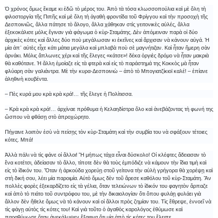
Ὁ χρόνος ὅμως ἔκαμε κι ἐδῶ τὸ μέρος του. Ἀπὸ τὰ τόσα κλωσσοπούλια καὶ μὲ ὅλη τὴ
φιλοστοργία τῆς Πιπῆς καὶ μὲ ὅλη τὴ ἀγαθὴ φροντίδα τοῦ Φρίγγου καὶ τὴν προσοχὴ τῆς
Δεσποινιῶς, ἄλλα πάτησε τὸ ἄλογο, ἄλλα χάθηκαν στὶς γειτονικὲς αὐλές, ἄλλα
ἐξεκοκάλισε μόλις ἔγιναν γιὰ φάγωμα ὁ κὺρ-Σταμάτης. Δὲν ἀπόμειναν παρὰ οἱ δύο
ἀρχικὲς κότες καὶ ἄλλες δύο ποὺ μεγάλωσαν κι ἐκεῖνες καὶ ἄρχισαν νὰ κάνουν αὐγά. Ἡ
μία ἀπ᾿ αὐτὲς εἶχε κάτι μάτια μεγάλα καὶ μπλαβὰ ποὺ σὲ μαγνήτιζαν. Καὶ ἦταν ἥμερη σὰν
ἀρνάκι. Μόλις ἅπλωνες χέρι καὶ τῆς ἔλεγες «κάτσε»! δέκα ὀργιὲς δρόμο νὰ ἦταν μακριὰ
θὰ καθότανε. Ἡ ἄλλη ἐμοίαζε εἰς τὰ φτερὰ καὶ εἰς τὸ παράστημά της Κοκκὸς μὰ ἦταν
φλύαρη σὰν γαλιάντρα. Μὲ τὴν κυρα-Δεσποινιὼ – ἀπὸ τὸ Μπογιατζίκιοϊ καλέ! – ἐπίανε
ἀληθινὴ κουβέντα.
– Πὲς κυρά μου κρὰ κρὰ κρά!… τῆς ἔλεγε ἡ Πολίτισσα.
– Κρὰ κρὰ κρὰ κρά!… ἀρχίναε πρόθυμα ἡ Κελαηδίστρα ὅλο καὶ ἀνεβάζοντας τὴ φωνή της
ὥσπου νὰ φθάσῃ στὸ ἀπροχώρητο.
Πήγαινε λοιπὸν ἐσὺ νὰ πείσῃς τὸν κὺρ-Σταμάτη καὶ τὴν συμβία του νὰ σφάξουν τέτοιες
κότες. Μπά!
Ἀλλὰ πάλι νὰ τὶς φάνε οἱ ἄλλοι! Ἢ μήπως τάχα εἶναι δύσκολο! Οἱ κλέφτες ἄδειασαν τὸ
ἕνα κοτέτσι, ἀδείασαν τὸ ἄλλο, τίποτε δὲν θὰ τοὺς ἐμπόδιζε νὰ κάμουν τὴν ἴδια τιμὴ καὶ
εἰς τὸ ἰδικόν του. Ὅταν ἡ ἀρκούδα χορεύῃ στοῦ γείτονα τὴν αὐλὴ γρήγορα θὰ χορέψῃ καὶ
στὴ δική σου, λέει μία παροιμία. Αὐτὸ ὅμως δὲν τοῦ ἄρεσε καθόλου τοῦ κὺρ-Σταμάτη. Ἂν
πολλὲς φορὲς ἐξεκαρδίζετο εἰς τὰ γέλια, ὅταν τελειώνων τὸ ἰδικόν του φαγητὸν ἅρπαζε
καὶ ἀπὸ τὸ πιάτο τοῦ συντρόφου του, μὲ τὴν δικαιολογίαν ὅτι ὅπου φυλάῃ φυλάει γιὰ
ἄλλον δὲν ἤθελε ὅμως νὰ τὸ κάνουν καὶ οἱ ἄλλοι πρὸς ζημίαν του. Τὶς ἔθρεψε, ἐννοεῖ νὰ
τὶς φάγῃ αὐτὸς τὶς κότες του! Καὶ γιὰ τοῦτο ὁ ἀγαθὸς καρολόγος ἐθύμωσε καὶ
παραθύμωσε ὅταν ἀνεκάλυψεν ἔξαφνα ὅτι μία ἀπὸ τὶς κότες του ἔλειπε.