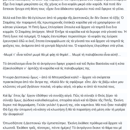
Εἶχε ἕνα λαιμὸ μακρύτατο ὡς τῆς χήνας κι ἕνα κεφάλι μικρὸ σὰν καρύδι. Καὶ ποτὲ δὲν
ἔστεκαν ἥσυχα στὴ θέση τους· εἶχαν ἕνα ἀδιάκοπο τρέμουλο ποὺ σοῦ ἔφερνε τὸ γέλιο.
Ἀλλὰ καὶ ἔτσι δὲν θὰ ἐγλύτωνε ἀπὸ τὸ μαχαίρι τῆς Δεσποινιῶς ἂν δὲν ἔκανε τὸ ἑξῆς: Ὁ
Σταμάτης τὴν παραμονὴ τῆς πρωτοχρονιᾶς ἐτσάκιζε καρύδια γιὰ νὰ χρησιμέψουν σὲ
κάποιο γλύκισμα. Ἡ Πιπὴ ὅμως ἐπλησίασε ὕπουλα καὶ ἄρχισε νὰ τσιμπᾶ ἕνα ἕνα
κομμάτι. Ὁ Σταμάτης ἀπόρησε. Μπά! Ἐπῆρε τὰ καρύδια καὶ τὰ ἔκρυψε στὰ γόνατά του. Ἡ
Πιπὴ ἔγινε πιὸ τολμηρή. Ὁ λαιμὸς ἐτεντώθηκε περισσότερο· τὸ κεφάλι της ἐγύρισε
ἐρευνητικὸ ἐδῶ κι ἐκεῖ, ἔπειτα ἐσκαρφάλωσε εἰς τὰ γόνατά του καὶ ἄρχισε νὰ τσιμπᾶ τὶς
φοῦχτες του, ἀνάμεσα ἀπὸ τὰ χοντρὰ δάχτυλά του. Ὁ καρολόγος ἐλιγώθηκε στὰ γέλια.
-Μωρέ τ᾿ εἶναι τοῦτο! μωρὲ θὰ μὲ φάῃ τὸ θηρίο!… Μωρὲ τὴ παλαβόκοτα εἶναι αὐτή!…
Τὸ ἀποτέλεσμα εἶναι ὅτι τὸ ἀντρόγυνο ἔφαγε χοιρινὸ καὶ τοῦ Ἁγίου Βασιλείου καὶ ἡ κότα
ἐξακολούθησε ν᾿ ἁρπάζῃ τὰ καρύδια καὶ τὶς παλαβωμάρες της.
Ἡ κυρα-Δεσποινιὼ ὅμως – ἀπὸ τὸ Μπεγιατζίκιοϊ καλέ! – ἄρχισε νὰ σκέφτεται
πρακτικότερα ἀπὸ τὸν ἄντρα της. «Καλὰ δὲν τὶς σφάζουμε· εἶπε. Δὲν τὶς βάζω κάνε μου
κλῶσσες νὰ μοῦ βγάλουν πουλιά, νὰ φάω αὐγά, νὰ φάω κι ἀπὸ τὰ πουλιά τους.
Καὶ ἂμ᾿ ἔπος ἂμ᾿ ἔργον ἐδόθηκε νὰ συνάξῃ αὐγά. Πῶς τὰ σύναξε ὁ Θεὸς ξέρει· τὰ
σύναξε ὅμως. Δώδεκα καλοδιαλεγμένα, σποράτα αὐγὰ καὶ τὰ ἔβαλε τῆς Πιπῆς. Ἐκείνη
ἔκρινε πιὸ θερμοαίματη. Γκλὰν γκλάν! ἡ φωνή της, σὰν καμπάνα. Μὰ ποὺ ἦταν παλαβή!
Θὰ ἔχῃ τὴν ὑπομονὴ νὰ κάτσῃ νὰ κλωσήσῃ ἢ θὰ τὰ παρατήσῃ στὴ μέση σὰν τὴ μητέρα
τὴν ἀλαφαλού!
Ὁπωσδήποτε ἡ Δεσποινιὼ τὴν ἐμπιστεύτηκε. Ἐκείνη ἐκάθισε πρόθυμα καὶ ἄρχισε νὰ
κλωσσᾶ. Ἐκάθισε τρεῖς, τέσσερες, πέντε ἡμέρες! Τὸ ἀντρόγυνο ἔκανε τὸ θάμα του μὲ