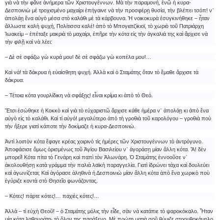
γιὰ νὰ τὴν φᾶνε ἀνήμερα τῶν Χριστουγέννων. Μὰ τὴν παραμονή, ἐνῶ ἡ κυρα-
Δεσποινιὼ μὲ τροχισμένο μαχαίρι ἐπήγαινε νὰ τὴν προσφέρῃ θυσία, τὴν βλέπει τσόπ! ν᾿
ἀπολάῃ ἕνα αὐγὸ μέσα στὸ καλάθι μὲ τὰ κάρβουνα. Ἡ νοικοκυρὰ ἐσυγκινήθηκε – ἦταν
ἄλλωστε καλὴ ψυχή, Πολίτισσα καλέ! ἀπὸ τὸ Μπογιατζίκιοϊ, τὸ χωριὸ τοῦ Πατριάρχη
Ἰωακεὶμ – ἐπέταξε μακριὰ τὸ μαχαίρι, ἐπῆρε τὴν κότα εἰς τὴν ἀγκαλιά της καὶ ἄρχισε νὰ
τὴν φιλῇ καὶ νὰ λέει:
– Δὲ σὲ σφάζω γὼ κυρά μου! δὲ σὲ σφάζω γὼ κοπέλα μου!…
Καὶ νά! τὰ δάκρυα ἡ εὐαίσθητη ψυχή. Ἀλλὰ καὶ ὁ Σταμάτης ὅταν τὸ ἔμαθε ἄρχισε τὰ
δάκρυα.
– Τέτοια κότα γουρλίδικη νὰ σφάξῃς! εἶναι κρίμα κι ἀπὸ τὸ Θεό.
Ἔτσι ἐσώθηκε ἡ Κοκκὸ καὶ γιὰ τὸ εὐχαριστῶ ἄρχισε κάθε ἡμέρα ν᾿ ἀπολάῃ κι ἀπὸ ἕνα
αὐγὸ εἰς τὸ καλάθι. Καὶ τί αὐγό! μεγαλύτερο ἀπὸ τὴ γροθιὰ τοῦ καρολόγου – γροθιὰ ποὺ
τὴν ἤξερε γιατὶ κάποτε τὴν δοκίμαζε ἡ κυρα-Δεσποινιώ.
Ἀντὶ λοιπὸν κότα ἔφαγε κρέας χοιρινὸ τὶς ἡμέρες τῶν Χριστουγέννων τὸ ἀντρόγυνο.
Ἀποφάσισε ὅμως ὁρισμένως τοῦ Ἁγίου Βασιλείου ν᾿ ἀγοράσῃ μίαν ἄλλη κότα. Ἄ! δὲν
μπορεῖ! Κότα πίτα τὸ Γενάρη καὶ παπὶ τὸν Ἁλωνάρη. Ὁ Σταμάτης ἐννοοῦσε ν᾿
ἀκολουθήσῃ κατὰ γράμμα τὴν παλιὰ λαϊκὴ παραγγελία. Γιατὶ ἱδρώνει τάχα καὶ δουλεύει
καὶ ἀγωνίζεται; Καὶ ἀγόρασε ἀληθινὰ ἡ Δεσποινιὼ μίαν ἄλλη κότα ἀπὸ ἕνα χωρικὸ ποὺ
ἐγύριζε κοντὰ στὸ Θησεῖο φωνάζοντας.
– Κότες! πάρτε κότες!… παχιὲς κότες!…
Ἀλλὰ – τί εὐχὴ Θεοῦ! – ὁ Σταμάτης μόλις τὴν εἶδε, σὰν νὰ κατάπιε τὸ ψαροκόκαλο. Ἦταν
μία κότα λαθουράτη· τὸ ὅλον της παράξενο. Μὲ πρώτη ματιὰ σοῦ θύμιζε στρουθοκάμηλο.