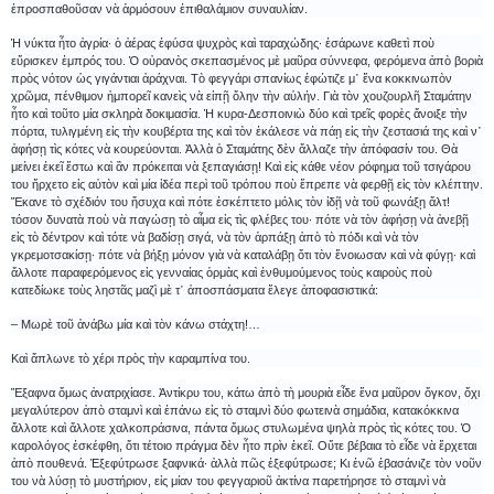
ἐπροσπαθοῦσαν νὰ ἁρμόσουν ἐπιθαλάμιον συναυλίαν.
Ἡ νύκτα ἦτο ἀγρία· ὁ ἀέρας ἐφύσα ψυχρὸς καὶ ταραχώδης· ἐσάρωνε καθετὶ ποὺ
εὔρισκεν ἐμπρός του. Ὁ οὐρανὸς σκεπασμένος μὲ μαῦρα σύννεφα, φερόμενα ἀπὸ βοριὰ
πρὸς νότον ὡς γιγάντιαι ἀράχναι. Τὸ φεγγάρι σπανίως ἐφώτιζε μ᾿ ἕνα κοκκινωπὸν
χρῶμα, πένθιμον ἠμπορεῖ κανεὶς νὰ εἰπῇ ὅλην τὴν αὐλήν. Γιὰ τὸν χουζουρλῆ Σταμάτην
ἦτο καὶ τοῦτο μία σκληρὰ δοκιμασία. Ἡ κυρα-Δεσποινιὼ δύο καὶ τρεῖς φορὲς ἄνοιξε τὴν
πόρτα, τυλιγμένη εἰς τὴν κουβέρτα της καὶ τὸν ἐκάλεσε νὰ πάῃ εἰς τὴν ζεστασιά της καὶ ν᾿
ἀφήσῃ τὶς κότες νὰ κουρεύονται. Ἀλλὰ ὁ Σταμάτης δὲν ἄλλαζε τὴν ἀπόφασίν του. Θὰ
μείνει ἐκεῖ ἔστω καὶ ἂν πρόκειται νὰ ξεπαγιάσῃ! Καὶ εἰς κάθε νέον ρόφημα τοῦ τσιγάρου
του ἤρχετο εἰς αὐτὸν καὶ μία ἰδέα περὶ τοῦ τρόπου ποὺ ἔπρεπε νὰ φερθῇ εἰς τὸν κλέπτην.
Ἔκανε τὸ σχέδιόν του ἥσυχα καὶ πότε ἐσκέπτετο μόλις τὸν ἰδῇ νὰ τοῦ φωνάξῃ ἄλτ!
τόσον δυνατὰ ποὺ νὰ παγώσῃ τὸ αἷμα εἰς τὶς φλέβες του· πότε νὰ τὸν ἀφήσῃ νὰ ἀνεβῇ
εἰς τὸ δέντρον καὶ τότε νὰ βαδίσῃ σιγά, νὰ τὸν ἁρπάξῃ ἀπὸ τὸ πόδι καὶ νὰ τὸν
γκρεμοτσακίσῃ· πότε νὰ βήξῃ μόνον γιὰ νὰ καταλάβῃ ὅτι τὸν ἔνοιωσαν καὶ νὰ φύγῃ· καὶ
ἄλλοτε παραφερόμενος εἰς γενναίας ὁρμὰς καὶ ἐνθυμούμενος τοὺς καιροὺς ποὺ
κατεδίωκε τοὺς ληστᾶς μαζὶ μὲ τ᾿ ἀποσπάσματα ἔλεγε ἀποφασιστικά:
– Μωρὲ τοῦ ἀνάβω μία καὶ τὸν κάνω στάχτη!…
Καὶ ἅπλωνε τὸ χέρι πρὸς τὴν καραμπίνα του.
Ἔξαφνα ὅμως ἀνατριχίασε. Ἀντίκρυ του, κάτω ἀπὸ τὴ μουριὰ εἶδε ἕνα μαῦρον ὄγκον, ὄχι
μεγαλύτερον ἀπὸ σταμνὶ καὶ ἐπάνω εἰς τὸ σταμνὶ δύο φωτεινὰ σημάδια, κατακόκκινα
ἄλλοτε καὶ ἄλλοτε χαλκοπράσινα, πάντα ὅμως στυλωμένα ψηλὰ πρὸς τὶς κότες του. Ὁ
καρολόγος ἐσκέφθη, ὅτι τέτοιο πράγμα δὲν ἦτο πρὶν ἐκεῖ. Οὔτε βέβαια τὸ εἶδε νὰ ἔρχεται
ἀπὸ πουθενά. Ἐξεφύτρωσε ξαφνικά· ἀλλὰ πῶς ἐξεφύτρωσε; Κι ἐνῶ ἐβασάνιζε τὸν νοῦν
του νὰ λύσῃ τὸ μυστήριον, εἰς μίαν του φεγγαριοῦ ἀκτίνα παρετήρησε τὸ σταμνὶ νὰ