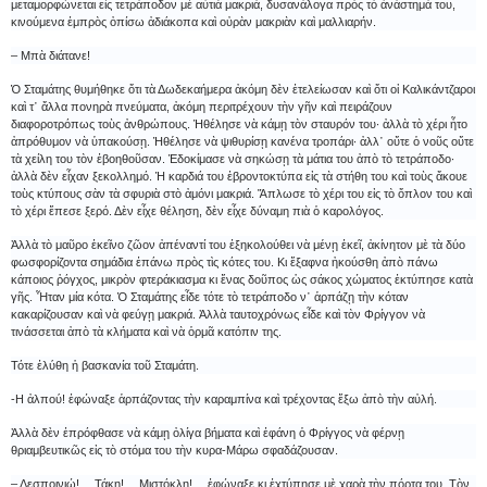
μεταμορφώνεται εἰς τετράποδον μὲ αὐτιὰ μακριά, δυσανάλογα πρὸς τὸ ἀνάστημά του,
κινούμενα ἐμπρὸς ὀπίσω ἀδιάκοπα καὶ οὐρὰν μακριὰν καὶ μαλλιαρήν.
– Μπὰ διάτανε!
Ὁ Σταμάτης θυμήθηκε ὅτι τὰ Δωδεκαήμερα ἀκόμη δὲν ἐτελείωσαν καὶ ὅτι οἱ Καλικάντζαροι
καὶ τ᾿ ἄλλα πονηρὰ πνεύματα, ἀκόμη περιτρέχουν τὴν γῆν καὶ πειράζουν
διαφοροτρόπως τοὺς ἀνθρώπους. Ἠθέλησε νὰ κάμῃ τὸν σταυρόν του· ἀλλὰ τὸ χέρι ἦτο
ἀπρόθυμον νὰ ὑπακούσῃ. Ἠθέλησε νὰ ψιθυρίσῃ κανένα τροπάρι· ἀλλ᾿ οὔτε ὁ νοῦς οὔτε
τὰ χείλη του τὸν ἐβοηθοῦσαν. Ἐδοκίμασε νὰ σηκώσῃ τὰ μάτια του ἀπὸ τὸ τετράποδο·
ἀλλὰ δὲν εἶχαν ξεκολλημό. Ἡ καρδιά του ἐβροντοκτύπα εἰς τὰ στήθη του καὶ τοὺς ἄκουε
τοὺς κτύπους σὰν τὰ σφυριὰ στὸ ἀμόνι μακριά. Ἅπλωσε τὸ χέρι του εἰς τὸ ὅπλον του καὶ
τὸ χέρι ἔπεσε ξερό. Δὲν εἶχε θέληση, δὲν εἶχε δύναμη πιὰ ὁ καρολόγος.
Ἀλλὰ τὸ μαῦρο ἐκεῖνο ζῶον ἀπέναντί του ἐξηκολούθει νὰ μένῃ ἐκεῖ, ἀκίνητον μὲ τὰ δύο
φωσφορίζοντα σημάδια ἐπάνω πρὸς τὶς κότες του. Κι ἔξαφνα ἠκούσθη ἀπὸ πάνω
κάποιος ῥόγχος, μικρὸν φτεράκιασμα κι ἕνας δοῦπος ὡς σάκος χώματος ἐκτύπησε κατὰ
γῆς. Ἦταν μία κότα. Ὁ Σταμάτης εἶδε τότε τὸ τετράποδο ν᾿ ἁρπάζῃ τὴν κόταν
κακαρίζουσαν καὶ νὰ φεύγῃ μακριά. Ἀλλὰ ταυτοχρόνως εἶδε καὶ τὸν Φρίγγον νὰ
τινάσσεται ἀπὸ τὰ κλήματα καὶ νὰ ὁρμᾶ κατόπιν της.
Τότε ἐλύθη ἡ βασκανία τοῦ Σταμάτη.
-Η ἀλπού! ἐφώναξε ἁρπάζοντας τὴν καραμπίνα καὶ τρέχοντας ἔξω ἀπὸ τὴν αὐλή.
Ἀλλὰ δὲν ἐπρόφθασε νὰ κάμῃ ὀλίγα βήματα καὶ ἐφάνη ὁ Φρίγγος νὰ φέρνῃ
θριαμβευτικῶς εἰς τὸ στόμα του τὴν κυρα-Μάρω σφαδάζουσαν.
– Δεσποινιώ!… Τάκη!… Μιστόκλη!… ἐφώναξε κι ἐχτύπησε μὲ χαρὰ τὴν πόρτα του. Τὸν