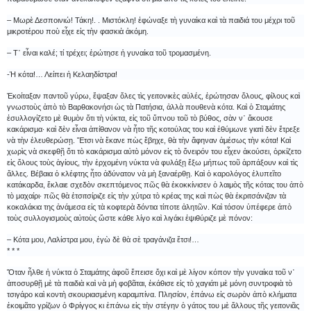
– Μωρὲ Δεσποινιώ! Τάκη!. . Μιστόκλη! ἐφώναξε τὴ γυναίκα καὶ τὰ παιδιά του μέχρι τοῦ
μικροτέρου ποὺ εἶχε εἰς τὴν φασκιὰ ἀκόμη.
– Τ᾿ εἶναι καλέ; τί τρέχει; ἐρώτησε ἡ γυναίκα τοῦ τρομασμένη.
-Ἡ κότα!… Λείπει ἡ Κελαηδίστρα!
Ἐκοίταξαν παντοῦ γύρω, ἔψαξαν ὅλες τὶς γειτονικὲς αὐλές, ἐρώτησαν ὅλους, φίλους καὶ
γνωστοὺς ἀπὸ τὸ Βαρθακονήσι ὡς τὰ Πατήσια, ἀλλὰ πουθενὰ κότα. Καὶ ὁ Σταμάτης
ἐσυλλογίζετο μὲ θυμὸν ὅτι τὴ νύκτα, εἰς τοῦ ὕπνου τοῦ τὸ βύθος, σὰν ν᾿ ἄκουσε
κακάρισμα· καὶ δὲν εἶναι ἀπίθανον νὰ ἦτο τῆς κοτούλας του καὶ ἐθύμωνε γιατὶ δὲν ἔτρεξε
νὰ τὴν ἐλευθερώσῃ. Ἔτσι νὰ ἔκανε πὼς ἔβηχε, θὰ τὴν ἄφηναν ἀμέσως τὴν κότα! Καὶ
χωρὶς νὰ σκεφθῇ ὅτι τὸ κακάρισμα αὐτὸ μόνον εἰς τὸ ὄνειρόν του εἶχεν ἀκούσει, ὁρκίζετο
εἰς ὅλους τοὺς ἁγίους, τὴν ἐρχομένη νύκτα νὰ φυλάξῃ ἔξω μήπως τοῦ ἁρπάξουν καὶ τὶς
ἄλλες. Βέβαια ὁ κλέφτης ἦτο ἀδύνατον νὰ μὴ ξαναέρθῃ. Καὶ ὁ καρολόγος ἐλυπεῖτο
κατάκαρδα, ἔκλαιε σχεδὸν σκεπτόμενος πῶς θὰ ἐκοκκίνισεν ὁ λαιμὸς τῆς κότας του ἀπὸ
τὸ μαχαίρι· πῶς θὰ ἐτσιτσίριζε εἰς τὴν χύτρα τὸ κρέας της καὶ πὼς θὰ ἐκριτσάνιζαν τὰ
κοκαλάκια της ἀνάμεσα εἰς τὰ κοφτερὰ δόντια τίποτε ἀλητῶν. Καὶ τόσον ὑπέφερε ἀπὸ
τοὺς συλλογισμοὺς αὐτοὺς ὥστε κάθε λίγο καὶ λιγάκι ἐψιθύριζε μὲ πόνον:
– Κότα μου, Λαλίστρα μου, ἐγὼ δὲ θὰ σὲ τραγάνιζα ἔτσι!…
* * *
Ὅταν ἦλθε ἡ νύκτα ὁ Σταμάτης ἀφοῦ ἔπεισε ὄχι καὶ μὲ λίγον κόπον τὴν γυναίκα τοῦ ν᾿
ἀποσυρθῇ μὲ τὰ παιδιὰ καὶ νὰ μὴ φοβᾶται, ἐκάθισε εἰς τὸ χαγιάτι μὲ μόνη συντροφιὰ τὸ
τσιγάρο καὶ κοντὴ σκουριασμένη καραμπίνα. Πλησίον, ἐπάνω εἰς σωρὸν ἀπὸ κλήματα
ἐκοιμᾶτο γρίζων ὁ Φρίγγος κι ἐπάνω εἰς τὴν στέγην ὁ γάτος του μὲ ἄλλους τῆς γειτονιᾶς