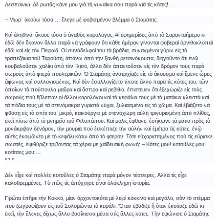
Δεσποινιώ. Δὲ ρωτᾶς κάνε μου γιὰ τὴ γυναίκα σου παρὰ γιὰ τὶς κότες!…
– Μωρ᾿ ἀκούω τόσα!… ἔλεγε μὲ φοβισμένον βλέμμα ὁ Σταμάτης.
Καὶ ἀληθινά· ἄκουε τόσα ὁ ἀγαθὸς καρολόγος. Αἱ ἐφημερίδες ἀπὸ τὸ Σαρανταήμερο κι
ἐδῶ δὲν ἔκαναν ἄλλο παρὰ νὰ γράφουν ὅτι κάθε ἡμέραν γίνονται φοβεραὶ ὀρνιθοκλοπαὶ
ἐδῶ καὶ εἰς τὸν Πειραιᾶ. Οἱ συνάδελφοί του τὰ βράδια, συναγμένοι γύρω εἰς τὰ
τραπεζάκια τοῦ Ταρούση, ἀπάνω ἀπὸ τὴν ξανθὴ ρετσινόκουπα, διηγοῦντο ὅτι ἐνῷ
κουβαλοῦσαν χαλίκι ἀπὸ τὸν Ἰλισό, ἄλλο δὲν ἀπαντοῦσαν εἰς τὸν δρόμον τοὺς παρὰ
σωροὺς ἀπὸ φτερὰ πουλερικῶν. Ὁ Σταμάτης ἀνατριχίαζε εἰς τὸ ἄκουσμα καὶ ἔμενε ὧρες
ἄφωνος καὶ συλλογισμένος. Καὶ δὲν ἐσυλλογίζετο τίποτε ἄλλο παρὰ τὶς κότες του, τῶν
ὁποίων τὰ πούπουλα μαῦρα καὶ ἄσπρα καὶ ρεβιθιά, ἐπιστευεν ὅτι ἐξεχώριζε εἰς τοὺς
σωροὺς ποὺ ἔβλεπαν οἱ ἄλλοι καρολόγοι καὶ τὰ κεφάλια τους μὲ τὰ ματάκια κλειστὰ καὶ
τὰ πόδια τους μὲ τὰ στενόμακρα γυριστὰ νύχια, ξυλιασμένα εἰς τὸ χῶμα. Καὶ ἐβιάζετο νὰ
φθάσῃ εἰς τὸ σπίτι του, μικρό, καινούργιο μὲ στενόχωρη αὐλὴ τριγυρισμένη ἀπὸ πλίθες,
ἐκεῖ πίσω ἀπὸ τὸ μνημεῖο τοῦ Φιλοπάπου. Καὶ μόλις ἔφθανε, ἐσήκωνε τὰ μάτια πρὸς τὸ
μονάκριβον δένδρον, τὴν μουριὰ ποὺ ἐσκέπαζε τὴν αὐλὴν καὶ ἐμέτρα τὶς κότες, ἐνῷ
αὐτὲς ἐκοιμῶντο μὲ τὸ κεφάλι κάτω ἀπὸ τὸ φτερόν. Τότε εὐχαριστημένος ποὺ τὶς εὕρισκε
σωστές, ἐψιθύριζε τρίβοντας τὰ χέρια μὲ χαϊδευτικὴ φωνή: – Κότες μου! κοτοῦλες μου!
κοτίτσες μου!…
* * *
Δὲν εἶχε καὶ πολλὲς κοτοῦλες ὁ Σταμάτης παρὰ μόνον τέσσερες. Ἀλλὰ τὶς εἶχε
καλοθρεμμένες. Τὸ πῶς τὶς ἀπόχτησε εἶναι ὁλόκληρη ἱστορία.
Πρῶτα ἐπῆρε τὴν Κοκκό, μίαν ἀρχοντοκότα μὲ λειρὶ κόκκινο καὶ μεγάλο, σὰν τὸ στέμμα
ποὺ ζωγραφίζουν εἰς τοῦ Σολομῶντα τὸ κεφάλι. Ὅταν ἐβάδιζε ἢ ὅταν ἐκοίταζε ἐδῶ κι
ἐκεῖ, τὴν ἔλεγες δίχως ἄλλο βασίλισσα μέσα στὶς ἄλλες κότες. Τὴν ἐψώνισε ὁ Σταμάτης