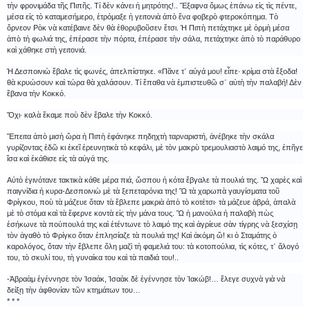
τὴν φρονιμάδα τῆς Πιπῆς. Τί δὲν κάνει ἡ μητρότης!.. Ἔξαφνα ὅμως ἐπάνω εἰς τὶς πέντε,
μέσα εἰς τὸ καταμεσήμερο, ἐτρόμαξε ἡ γειτονιὰ ἀπὸ ἕνα φοβερὸ φτεροκόπημα. Τὸ
ὄρνεον Ρὸκ νὰ κατέβαινε δὲν θὰ ἐθορυβοῦσεν ἔτσι. Ἡ Πιπὴ πετάχτηκε μὲ ὁρμὴ μέσα
ἀπὸ τὴ φωλιά της, ἐπέρασε τὴν πόρτα, ἐπέρασε τὴν σάλα, πετάχτηκε ἀπὸ τὸ παράθυρο
καὶ χάθηκε στὴ γειτονιά.
Ἡ Δεσποινιὼ ἔβαλε τὶς φωνές, ἀπελπίστηκε. «Πᾶνε τ᾿ αὐγά μου! εἶπε· κρίμα στὰ ἔξοδα!
θὰ κρυώσουν καὶ τώρα θὰ χαλάσουν. Τί ἔπαθα νὰ ἐμπιστευθῶ σ᾿ αὐτὴ τὴν παλαβή! Δὲν
ἔβανα τὴν Κοκκό.
Ὄχι· καλὰ ἔκαμε ποὺ δὲν ἔβαλε τὴν Κοκκό.
Ἔπειτα ἀπὸ μισὴ ὥρα ἡ Πιπὴ ἐφάνηκε πηδηχτὴ ταρναριστή, ἀνέβηκε τὴν σκάλα
γυρίζοντας ἐδῶ κι ἐκεῖ ἐρευνητικὰ τὸ κεφάλι, μὲ τὸν μακρὺ τρεμουλιαστὸ λαιμό της, ἐπῆγε
ἴσα καὶ ἐκάθισε εἰς τὰ αὐγά της.
Αὐτὸ ἐγινότανε τακτικὰ κάθε μέρα πιά, ὥσπου ἡ κότα ἔβγαλε τὰ πουλιά της. Ὢ χαρὲς καὶ
παιγνίδια ἡ κυρα-Δεσποινιὼ μὲ τὰ ξεπεταρόνια της! Ὢ τὰ χαρωπὰ γαυγίσματα τοῦ
Φρίγκου, ποὺ τὰ μάζευε ὅταν τὰ ἔβλεπε μακριὰ ἀπὸ τὸ κοτέτσι· τὰ μάζευε ἁβρά, ἁπαλὰ
μὲ τὸ στόμα καὶ τὰ ἔφερνε κοντὰ εἰς τὴν μάνα τους. Ὢ ἡ μανούλα ἡ παλαβὴ πὼς
ἐσήκωνε τὰ πούπουλά της καὶ ἐτέντωνε τὸ λαιμό της καὶ ἀγρίευε σὰν τίγρης νὰ ξεσχίσῃ
τὸν ἀγαθὸ τὸ Φρίγκο ὅταν ἐπλησίαζε τὰ πουλιά της! Καὶ ἀκόμη ὤ! κι ὁ Σταμάτης ὁ
καρολόγος, ὅταν τὴν ἔβλεπε ὅλη μαζὶ τὴ φαμελιά του: τὰ κοτοπούλια, τὶς κότες, τ᾿ ἄλογό
του, τὸ σκυλί του, τὴ γυναίκα του καὶ τὰ παιδιά του!..
-Ἀβραὰμ ἐγέννησε τὸν Ἰσαάκ, Ἰσαὰκ δὲ ἐγέννησε τὸν Ἰακώβ!… ἔλεγε συχνὰ γιὰ νὰ
δείξῃ τὴν ἀφθονίαν τῶν κτημάτων του…
* * *