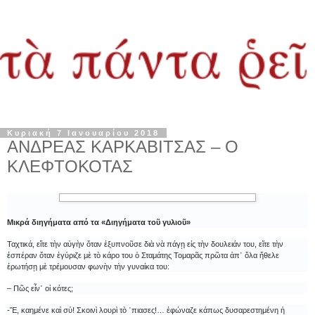
Κυριακή 7 Ιανουαρίου 2018
ΑΝΔΡΕΑΣ ΚΑΡΚΑΒΙΤΣΑΣ – Ο
ΚΛΕΦΤΟΚΟΤΑΣ
Μικρά διηγήματα από τα «Διηγήματα τοῦ γυλιοῦ»
Ταχτικά, εἴτε τὴν αὐγὴν ὅταν ἐξυπνοῦσε διὰ νὰ πάγῃ εἰς τὴν δουλειάν του, εἴτε τὴν
ἑσπέραν ὅταν ἐγύριζε μὲ τὸ κάρο του ὁ Σταμάτης Τομαρᾶς πρῶτα ἀπ᾿ ὅλα ἤθελε
ἐρωτήσῃ μὲ τρέμουσαν φωνὴν τὴν γυναίκα του:
– Πῶς εἶν᾿ οἱ κότες;
-Ἔ, καημένε καὶ σύ! Σκοινὶ λουρὶ τὸ ᾿πιασες!… ἐφώναζε κάπως δυσαρεστημένη ἡ