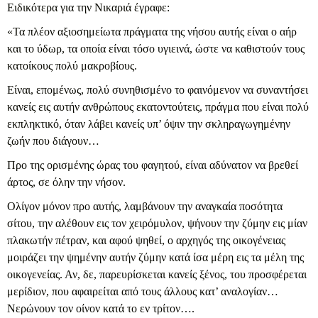
Ειδικότερα για την Νικαριά έγραφε:
«Τα πλέον αξιοσημείωτα πράγματα της νήσου αυτής είναι ο αήρ
και το ύδωρ, τα οποία είναι τόσο υγιεινά, ώστε να καθιστούν τους
κατοίκους πολύ μακροβίους.
Είναι, επομένως, πολύ συνηθισμένο το φαινόμενον να συναντήσει
κανείς εις αυτήν ανθρώπους εκατοντούτεις, πράγμα που είναι πολύ
εκπληκτικό, όταν λάβει κανείς υπ’ όψιν την σκληραγωγημένην
ζωήν που διάγουν…
Προ της ορισμένης ώρας του φαγητού, είναι αδύνατον να βρεθεί
άρτος, σε όλην την νήσον.
Ολίγον μόνον προ αυτής, λαμβάνουν την αναγκαία ποσότητα
σίτου, την αλέθουν εις τον χειρόμυλον, ψήνουν την ζύμην εις μίαν
πλακωτήν πέτραν, και αφού ψηθεί, ο αρχηγός της οικογένειας
μοιράζει την ψημένην αυτήν ζύμην κατά ίσα μέρη εις τα μέλη της
οικογενείας. Αν, δε, παρευρίσκεται κανείς ξένος, του προσφέρεται
μερίδιον, που αφαιρείται από τους άλλους κατ’ αναλογίαν…
Νερώνουν τον οίνον κατά το εν τρίτον….