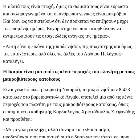
Η δίαιτά τους είναι πτωχή, όμως τα σώματά τους είναι εύρωστα
και σκληραγωγημένα και οι άνθρωποι γενικώς είναι μακρόβιοι.
Και ζουν ως να πιστεύουν ότι δεν πρόκειται να επιζήσουν μέχρι
της επομένης ημέρας. Ευχαριστημένοι που κατορθώνουν να
αντιμετωπίσουν τις στοιχειώδεις ανάγκες της ημέρας».
«Αυτή είναι η εικόνα της μικράς νήσου, της πτωχότερης και όμως
της ευτυχέστερης από όλες τις άλλες του Αιγαίου Πελάγους»
καταλήγει.
Η Ικαρία είναι μια από τις πέντε περιοχές του πλανήτη με τους
μακροβιότερους κατοίκους
Είναι γνωστό πως η Ικαρία (ή Νικαριά), το μικρό νησί των 8.423
κατοίκων στο βορειοανατολικό Αιγαίο, αποτελεί μία από τις πέντε
περιοχές του πλανήτη με τους μακροβιότερους κατοίκους, όπως
επισημαίνει ο καθηγητής Καρδιολογίας Χριστόδουλος Στεφανάδης
και προσθέτει:
«Με μεγάλη έκπληξη, αλλά συνάμα και ενθουσιασμό,
υποδεχθήκαμε τη σημαντική αυτή είδηση για τον τόπο μας, πριν