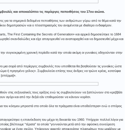
 συμβουλές και αποκαλύπτει τις περίεργες πεποιθήσεις του 17ου αιώνα.
εργες για τα σημερινά δεδομένα πεποιθήσεις των ανθρώπων γύρω από το θέμα κατά την
κου δημοπρασιών και ο πλειστηριασμός του αναμένεται με ιδιαίτερο ενδιαφέρον.
Parts, The First Containing the Secrets of Generation» και αρχικά δημοσιεύτηκε το 1684
εωρηθεί σκανδαλώδες και είχε απαγορευθεί να αναπαραχθεί και να δημοσιευθεί μέχρι και
ν την συγκεκριμένη χρονική περίοδο κατά την οποία ακόμη οι γυναίκες οδηγούνταν στην
νει μια σειρά από περίεργες συμβουλές που υποτίθεται θα βοηθούσαν τις γυναίκες ώστε
σώμα ή πρησμένο χείλος». Συμβουλεύει επίσης τους άνδρες να τρώνε κρέας, κοτσύφια
 [σπέρμα]».
ισταθούν στις σεξουαλικές τους ορέξεις ενώ τις συμβουλεύουν να ξαπλώνουν στο κρεββάτι
υν αγόρι και από την δεξιά εάν επιθυμούσαν να κάνουν κορίτσι.
α του κόσμου μπροστά στο οποίο όλα τα πράγματα είναι υποδεέστερα» ενώ ο σπόρος
απαγορεύτηκε η επανέκδοση του μέχρι τη δεκαετία του 1960. Υπήρχαν πολλοί λόγοι για
 οποίας βλέπουμε “τέρατα” τα οποία “γεννιούνται μετά από την αφύσικη συνεύρεση
 γυναίκας με έναν σκύλο. Υπάρχουν αρκετές απεικονίσεις πλασμάτων που μοιάζουν με