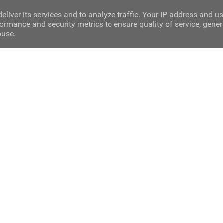
eliver its services and to analyze traffic. Your IP address and u
ormance and security metrics to ensure quality of service, gene
buse.