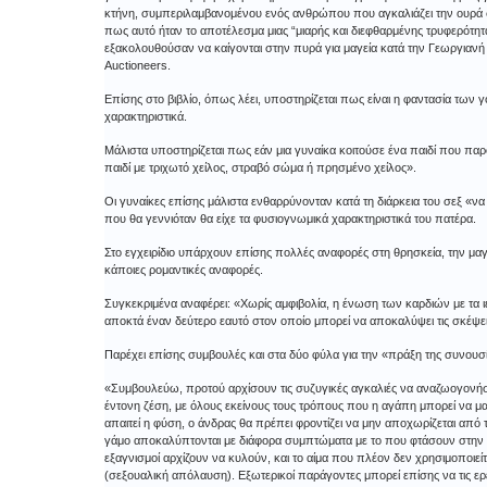
κτήνη, συμπεριλαμβανομένου ενός ανθρώπου που αγκαλιάζει την ουρά σκ
πως αυτό ήταν το αποτέλεσμα μιας “μιαρής και διεφθαρμένης τρυφερότητα
εξακολουθούσαν να καίγονται στην πυρά για μαγεία κατά την Γεωργιανή 
Auctioneers.
Επίσης στο βιβλίο, όπως λέει, υποστηρίζεται πως είναι η φαντασία των
χαρακτηριστικά.
Μάλιστα υποστηρίζεται πως εάν μια γυναίκα κοιτούσε ένα παιδί που πα
παιδί με τριχωτό χείλος, στραβό σώμα ή πρησμένο χείλος».
Οι γυναίκες επίσης μάλιστα ενθαρρύνονταν κατά τη διάρκεια του σεξ «να 
που θα γεννιόταν θα είχε τα φυσιογνωμικά χαρακτηριστικά του πατέρα.
Στο εγχειρίδιο υπάρχουν επίσης πολλές αναφορές στη θρησκεία, την μα
κάποιες ρομαντικές αναφορές.
Συγκεκριμένα αναφέρει: «Χωρίς αμφιβολία, η ένωση των καρδιών με τα ι
αποκτά έναν δεύτερο εαυτό στον οποίο μπορεί να αποκαλύψει τις σκέψει
Παρέχει επίσης συμβουλές και στα δύο φύλα για την «πράξη της συνουσ
«Συμβουλεύω, προτού αρχίσουν τις συζυγικές αγκαλιές να αναζωογονήσουν
έντονη ζέση, με όλους εκείνους τους τρόπους που η αγάπη μπορεί να μας
απαιτεί η φύση, ο άνδρας θα πρέπει φροντίζει να μην αποχωρίζεται από τη
γάμο αποκαλύπτονται με διάφορα συμπτώματα με το που φτάσουν στην εφηβ
εξαγνισμοί αρχίζουν να κυλούν, και το αίμα που πλέον δεν χρησιμοποιεί
(σεξουαλική απόλαυση). Εξωτερικοί παράγοντες μπορεί επίσης να τις ερε