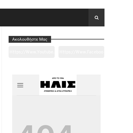
Ακολουθήστε Μας
Https://www.youtube.
Https://www.faceboo
Com/channel/UC0wk
K.com/tapantarei1965
2ge3sheyTkgpAkeBan
/?
G
Ref=pages_you_mana
Ge