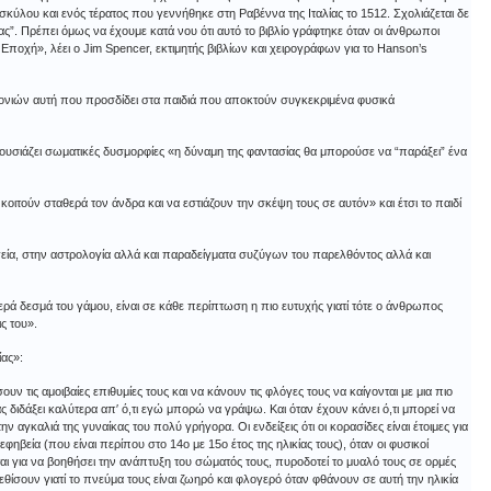
ύλου και ενός τέρατος που γεννήθηκε στη Ραβέννα της Ιταλίας το 1512. Σχολιάζεται δε
ς”. Πρέπει όμως να έχουμε κατά νου ότι αυτό το βιβλίο γράφτηκε όταν οι άνθρωποι
Εποχή», λέει ο Jim Spencer, εκτιμητής βιβλίων και χειρογράφων για το Hanson’s
 γονιών αυτή που προσδίδει στα παιδιά που αποκτούν συγκεκριμένα φυσικά
ρουσιάζει σωματικές δυσμορφίες «η δύναμη της φαντασίας θα μπορούσε να “παράξει” ένα
κοιτούν σταθερά τον άνδρα και να εστιάζουν την σκέψη τους σε αυτόν» και έτσι το παιδί
γεία, στην αστρολογία αλλά και παραδείγματα συζύγων του παρελθόντος αλλά και
ερά δεσμά του γάμου, είναι σε κάθε περίπτωση η πιο ευτυχής γιατί τότε ο άνθρωπος
ς του».
ίας»:
 τις αμοιβαίες επιθυμίες τους και να κάνουν τις φλόγες τους να καίγονται με μια πιο
 διδάξει καλύτερα απ′ ό,τι εγώ μπορώ να γράψω. Και όταν έχουν κάνει ό,τι μπορεί να
ν αγκαλιά της γυναίκας του πολύ γρήγορα. Οι ενδείξεις ότι οι κορασίδες είναι έτοιμες για
εία (που είναι περίπου στο 14ο με 15ο έτος της ηλικίας τους), όταν οι φυσικοί
ται για να βοηθήσει την ανάπτυξη του σώματός τους, πυροδοτεί το μυαλό τους σε ορμές
θίσουν γιατί το πνεύμα τους είναι ζωηρό και φλογερό όταν φθάνουν σε αυτή την ηλικία