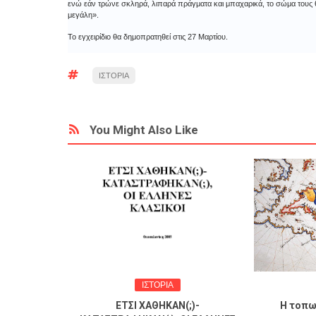
ενώ εάν τρώνε σκληρά, λιπαρά πράγματα και μπαχαρικά, το σώμα τους θερ
μεγάλη».
Το εγχειρίδιο θα δημοπρατηθεί στις 27 Μαρτίου.
ΙΣΤΟΡΙΑ
You Might Also Like
ΙΣΤΟΡΙΑ
 αθηναϊκής
ΕΤΣΙ ΧΑΘΗΚΑΝ(;)-
Η τοπω