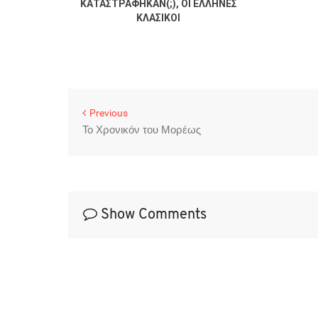
π. Γ.
ΚΑΤΑΣΤΡΑΦΗΚΑΝ(;), ΟΙ ΕΛΛΗΝΕΣ
λου.
ΚΛΑΣΙΚΟΙ
Previous
Το Χρονικόν του Μορέως
Show Comments