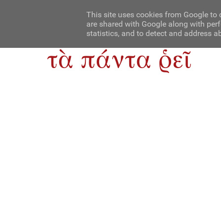
Αρχική
Contact Us
About Us
This site uses cookies from Google to d
are shared with Google along with perf
statistics, and to detect and address a