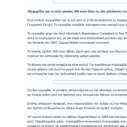
«Εγχειρίδιο για το σεξ» ηλικίας 300 ετών δίνει τις πιο αλλόκοτες
Ένα σπάνιο «εγχειρίδιο» για το σεξ από το 1720 αποκαλύπτει τις περί
Γεωργιανή Εποχή. Το εγχειρίδιο περιήλθε πρόσφατα στην κατοχή ενός οί
Το εγχειρίδιο φέρει τον τίτλο «Aristotle’s Masterpiece Completed In Two 
αλλά το περιεχόμενο του, με μια σειρά από «σεξουαλικά μυστικά» είχε θ
την δεκαετία του 1960. Σήμερα βέβαια κυκλοφορεί κανονικά.
Το ηλικίας σχεδόν 300 ετών βιβλίο, ρίχνει φως στις απόψεις των Άγγλω
πυρά με την κατηγορία της εξάσκησης μαύρη μαγείας.
Τα θέματα στα οποία αναφέρεται είναι πολλά. Για παράδειγμα περιλαμβά
να μην φέρουν στη ζωή ένα μωρό που θα είχε «τριχωτό χείλος, στραβό 
και σπουργίτια πριν την σεξουαλική πράξη «για να έχουν άφθονο σπόρο
Στο ίδιο εγχειρίδιο, οι γυναίκες απεικονίζονται ως πιο αδύναμες να αντ
σε πλάγια στάση από την αριστερή τους πλευρά εάν ήθελαν να αποκτήσο
Επίσης υπάρχουν αναφορές που παρουσιάζουν τον άνδρα ως ένα «θαύμ
του πρέπει να θεωρείται ως «θεϊκό δώρο πλούσιο σε ζωτικό πνεύμα».
«Η πρώτη έκδοση αυτού του βιβλίου δημοσιεύθηκε το 1684 και σύντομα 
αυτό. Παραδείγματος χάριν, περιλαμβάνει απεικονίσεις ξυλογραφίας στις
γυναικών με Κτήνη” με χαρακτηριστικό παράδειγμα την απεικόνιση μιας