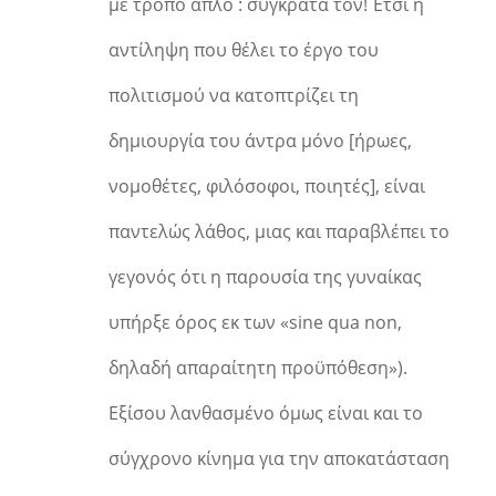
με τρόπο απλό : συγκράτα τον! Έτσι η
αντίληψη που θέλει το έργο του
πολιτισμού να κατοπτρίζει τη
δημιουργία του άντρα μόνο [ήρωες,
νομοθέτες, φιλόσοφοι, ποιητές], είναι
παντελώς λάθος, μιας και παραβλέπει το
γεγονός ότι η παρουσία της γυναίκας
υπήρξε όρος εκ των «sine qua non,
δηλαδή απαραίτητη προϋπόθεση»).
Εξίσου λανθασμένο όμως είναι και το
σύγχρονο κίνημα για την αποκατάσταση