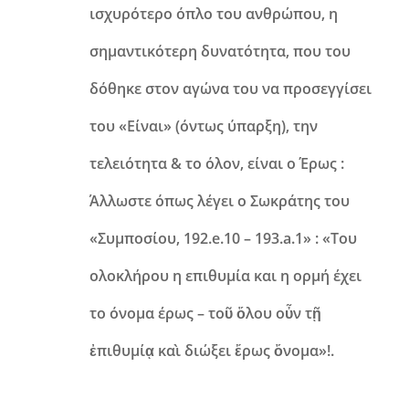
ισχυρότερο όπλο του ανθρώπου, η
σημαντικότερη δυνατότητα, που του
δόθηκε στον αγώνα του να προσεγγίσει
του «Είναι» (όντως ύπαρξη), την
τελειότητα & το όλον, είναι ο Έρως :
Άλλωστε όπως λέγει ο Σωκράτης του
«Συμποσίου, 192.e.10 – 193.a.1» : «Του
ολοκλήρου η επιθυμία και η ορμή έχει
το όνομα έρως – τοῦ ὅλου οὖν τῇ
ἐπιθυμίᾳ καὶ διώξει ἔρως ὄνομα»!.