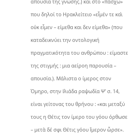
απουσία της γνώσης.) και στο «πάσχω»
που δηλοί το Ηρακλείτειο «εἶμέν τε καὶ
οὐκ εἶμεν – είμεθα και δεν είμεθα» (που
καταδεικνύει την οντολογική
πραγματικότητα του ανθρώπου : είμαστε
της στιγμής : μια αείροη παρουσία –
απουσία.). Μάλιστα ο ίμερος στον
Όμηρο, στην Ιλιάδα ραψωδία Ψ’ σ. 14,
είναι γείτονας του θρήνου : «και μεταξύ
τους η Θέτις τον ίμερο του γόου όρθωσε
– μετὰ δέ σφι Θέτις γόου ἵμερον ὦρσε».