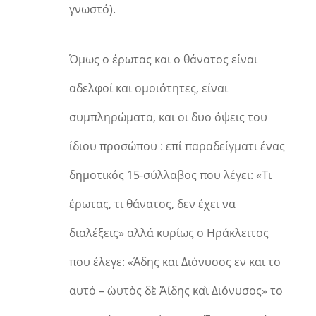
γνωστό).
Όμως o έρωτας και ο θάνατος είναι
αδελφοί και ομοιότητες, είναι
συμπληρώματα, και οι δυο όψεις του
ίδιου προσώπου : επί παραδείγματι ένας
δημοτικός 15-σύλλαβος που λέγει: «Τι
έρωτας, τι θάνατος, δεν έχει να
διαλέξεις» αλλά κυρίως ο Ηράκλειτος
που έλεγε: «Άδης και Διόνυσος εν και το
αυτό – ὡυτὸς δὲ Ἀίδης καὶ Διόνυσος» το