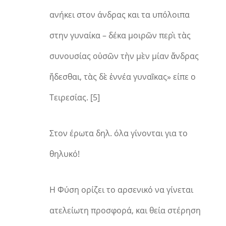
ανήκει στον άνδρας και τα υπόλοιπα
στην γυναίκα – δέκα μοιρῶν περὶ τὰς
συνουσίας οὐσῶν τὴν μὲν μίαν ἄνδρας
ἥδεσθαι, τὰς δὲ ἐννέα γυναῖκας» είπε ο
Τειρεσίας. [5]
Στον έρωτα δηλ. όλα γίνονται για το
θηλυκό!
Η Φύση ορίζει το αρσενικό να γίνεται
ατελείωτη προσφορά, και θεία στέρηση