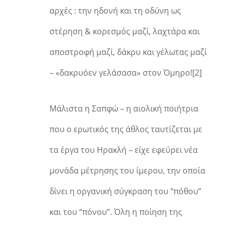
αρχές : την ηδονή και τη οδύνη ως
στέρηση & κορεσμός μαζί, λαχτάρα και
αποστροφή μαζί, δάκρυ και γέλωτας μαζί
– «δακρυόεν γελάσασα» στον Όμηρο![2]
Μάλιστα η Σαπφώ – η αιολική ποιήτρια
που ο ερωτικός της άθλος ταυτίζεται με
τα έργα του Ηρακλή – είχε εφεύρει νέα
μονάδα μέτρησης του ίμερου, την οποία
δίνει η οργανική σύγκραση του “πόθου”
και του “πόνου”. Όλη η ποίηση της