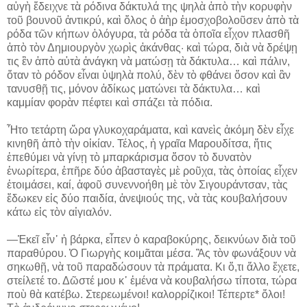
αὐγὴ ἔδειχνε τὰ ρόδινα δάκτυλά της ψηλὰ ἀπὸ τὴν κορυφὴν
τοῦ βουνοῦ ἀντικρύ, καὶ ὅλος ὁ ἀὴρ ἐμοσχοβολοῦσεν ἀπὸ τὰ
ρόδα τῶν κήπων ὁλόγυρα, τὰ ρόδα τὰ ὁποῖα εἶχον πλασθῆ
ἀπὸ τὸν Δημιουργὸν χωρὶς ἀκάνθας· καὶ τώρα, διὰ νὰ δρέψῃ
τις ἓν ἀπὸ αὐτὰ ἀνάγκη νὰ ματώσῃ τὰ δάκτυλα… καὶ πάλιν,
ὅταν τὸ ρόδον εἶναι ὑψηλὰ πολύ, δὲν τὸ φθάνει ὅσον καὶ ἂν
τανυσθῇ τις, μόνον ἀδίκως ματώνει τὰ δάκτυλα… καὶ
καμμίαν φορὰν πέφτει καὶ σπάζει τὰ πόδια.
Ἦτο τετάρτη ὥρα γλυκοχαράματα, καὶ κανεὶς ἀκόμη δὲν εἶχε
κινηθῆ ἀπὸ τὴν οἰκίαν. Τέλος, ἡ γραῖα Μαρουδίτσα, ἥτις
ἐπεθύμει νὰ γίνῃ τὸ μπαρκάρισμα ὅσον τὸ δυνατὸν
ἐνωρίτερα, ἐπῆρε δύο ἀβασταγὲς μὲ ροῦχα, τὰς ὁποίας εἶχεν
ἑτοιμάσει, καί, ἀφοῦ συνεννοήθη μὲ τὸν Σιγουράντσαν, τὰς
ἔδωκεν εἰς δύο παιδία, ἀνεψιούς της, νὰ τὰς κουβαλήσουν
κάτω εἰς τὸν αἰγιαλόν.
―Ἐκεῖ εἶν᾽ ἡ βάρκα, εἶπεν ὁ καραβοκύρης, δεικνύων διὰ τοῦ
παραθύρου. Ὁ Γιωργὴς κοιμᾶται μέσα. Ἂς τὸν φωνάξουν νὰ
σηκωθῇ, νὰ τοῦ παραδώσουν τὰ πράματα. Κι ὅ,τι ἄλλο ἔχετε,
στείλετέ το. Δῶστέ μου κ᾽ ἐμένα νὰ κουβαλήσω τίποτα, τώρα
ποὺ θὰ κατέβω. Στερεωμένοι! καλορρίζικοι! Τέπερτε* ὅλοι!