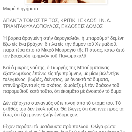
Μικρά διηγήματα.
ΑΠΑΝΤΑ ΤΟΜΟΣ ΤΡΙΤΟΣ, ΚΡΙΤΙΚΗ ΕΚΔΟΣΗ Ν. Δ.
ΤΡΙΑΝΤΑΦΥΛΛΟΠΟΥΛΟΣ, ΕΚΔΟΣΕΙΣ ΔΟΜΟΣ
Ἡ βάρκα ἀραγμένη στὴν ἀκρογιαλιάν, ἡ μπαρούμα* δεμένη
ἔξω εἰς ἕνα βράχον, δίπλα εἰς τὴν ἄμμον τοῦ Χειμαδιοῦ,
παραπέρα ἀπὸ τὸ Μικρὸ Μουράγιο τῆς Πιάτσας, κάτω ἀπὸ
τὸν βραχώδη κρημνὸν τοῦ Πανωμαχαλᾶ.
Καὶ ὁ μικρὸς ναύτης, ὁ Γιωργὴς τῆς Μπούρμπαινας,
ἐξαπλωμένος ἐπάνω εἰς τὴν πρύμνην, μὲ μίαν βελέντζαν
τυλιγμένος, βωβός, ἀκίνητος, μὲ ἀνοικτὰ τὰ ὄμματα,
σπινθηρίζοντα εἰς τὸ σκότος, ὡμοίαζε μὲ τὸν δράκον τοῦ
παραμυθιοῦ κατὰ τοῦτο, ὅτι ἐκοιμᾶτο μὲ ἀνοικτὸν τὸ ὄμμα.
Δὲν ἐξήρχετο στεναγμὸς οὔτε πνοὴ ἀπὸ τὸ στόμα του. Τὸ
στῆθός του δὲν ἐκολποῦτο. Θὰ ἔλεγες ὅτι ἀνέπνεε πρὸς τὰ
ἔσω, ὅτι ἔζη μόνον ζωὴν ἐνδόμυχον.
Εἶχαν περάσει τὰ μεσάνυκτα πρὸ πολλοῦ. Ὀλίγα φῶτα