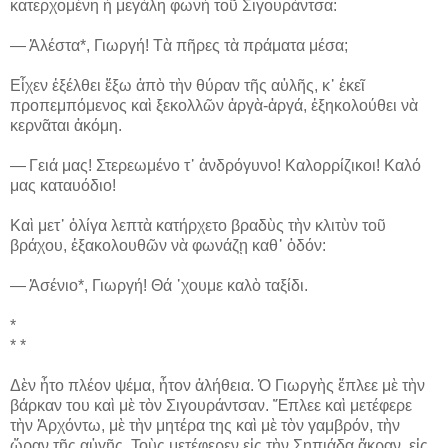
κατερχομένη ἡ μεγάλη φωνὴ τοῦ Σιγουράντσα:
― Ἀλέστα*, Γιωργή! Τὰ πῆρες τὰ πράματα μέσα;
Εἶχεν ἐξέλθει ἔξω ἀπὸ τὴν θύραν τῆς αὐλῆς, κ᾽ ἐκεῖ
προπεμπόμενος καὶ ξεκολλῶν ἀργὰ-ἀργά, ἐξηκολούθει νὰ
κερνᾶται ἀκόμη.
― Γειά μας! Στερεωμένο τ᾽ ἀνδρόγυνο! Καλορρίζικοι! Καλό
μας καταυόδιο!
Καὶ μετ᾽ ὀλίγα λεπτὰ κατήρχετο βραδὺς τὴν κλιτὺν τοῦ
βράχου, ἐξακολουθῶν νὰ φωνάζῃ καθ᾽ ὁδόν:
― Ἀσένιο*, Γιωργή! Θά ᾽χουμε καλὸ ταξίδι.
*
* *
Δὲν ἦτο πλέον ψέμα, ἦτον ἀλήθεια. Ὁ Γιωργὴς ἔπλεε μὲ τὴν
βάρκαν του καὶ μὲ τὸν Σιγουράντσαν. Ἔπλεε καὶ μετέφερε
τὴν Ἀρχόντω, μὲ τὴν μητέρα της καὶ μὲ τὸν γαμβρόν, τὴν
ὥραν τῆς αὐγῆς. Τοὺς μετέφερεν εἰς τὴν Σηπιάδα ἄκραν, εἰς