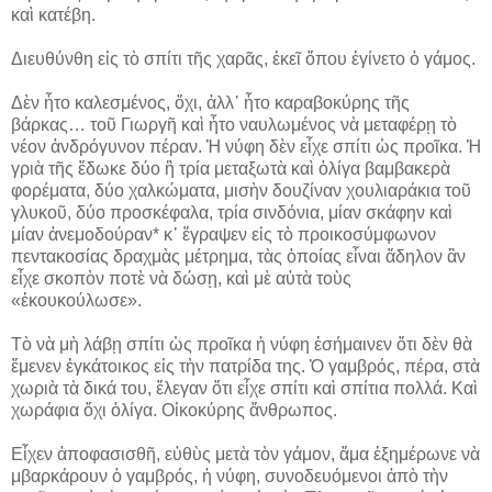
καὶ κατέβη.
Διευθύνθη εἰς τὸ σπίτι τῆς χαρᾶς, ἐκεῖ ὅπου ἐγίνετο ὁ γάμος.
Δὲν ἦτο καλεσμένος, ὄχι, ἀλλ᾽ ἦτο καραβοκύρης τῆς
βάρκας… τοῦ Γιωργῆ καὶ ἦτο ναυλωμένος νὰ μεταφέρῃ τὸ
νέον ἀνδρόγυνον πέραν. Ἡ νύφη δὲν εἶχε σπίτι ὡς προῖκα. Ἡ
γριὰ τῆς ἔδωκε δύο ἢ τρία μεταξωτὰ καὶ ὀλίγα βαμβακερὰ
φορέματα, δύο χαλκώματα, μισὴν δουζίναν χουλιαράκια τοῦ
γλυκοῦ, δύο προσκέφαλα, τρία σινδόνια, μίαν σκάφην καὶ
μίαν ἀνεμοδούραν* κ᾽ ἔγραψεν εἰς τὸ προικοσύμφωνον
πεντακοσίας δραχμὰς μέτρημα, τὰς ὁποίας εἶναι ἄδηλον ἂν
εἶχε σκοπὸν ποτὲ νὰ δώσῃ, καὶ μὲ αὐτὰ τοὺς
«ἐκουκούλωσε».
Τὸ νὰ μὴ λάβῃ σπίτι ὡς προῖκα ἡ νύφη ἐσήμαινεν ὅτι δὲν θὰ
ἔμενεν ἐγκάτοικος εἰς τὴν πατρίδα της. Ὁ γαμβρός, πέρα, στὰ
χωριὰ τὰ δικά του, ἔλεγαν ὅτι εἶχε σπίτι καὶ σπίτια πολλά. Καὶ
χωράφια ὄχι ὀλίγα. Οἰκοκύρης ἄνθρωπος.
Εἶχεν ἀποφασισθῆ, εὐθὺς μετὰ τὸν γάμον, ἅμα ἐξημέρωνε νὰ
μβαρκάρουν ὁ γαμβρός, ἡ νύφη, συνοδευόμενοι ἀπὸ τὴν