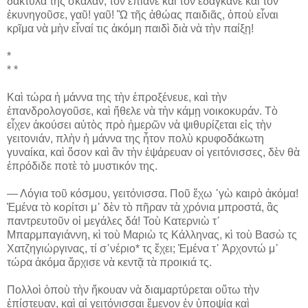
δάκτυλά της σκάλαν, τὸν ἔπιανε καὶ τὸν ἐδάγκανε καὶ τὸν
ἐκυνηγοῦσε, γαῦ! γαῦ! Ὢ τῆς ἀθώας παιδιᾶς, ὁποὺ εἶναι
κρῖμα νὰ μὴν εἶναί τις ἀκόμη παιδὶ διὰ νὰ τὴν παίξῃ!
*
* *
Καὶ τώρα ἡ μάννα της τὴν ἐπροξένευε, καὶ τὴν
ἐπανδρολογοῦσε, καὶ ἤθελε νὰ τὴν κάμῃ νοικοκυράν. Τὸ
εἶχεν ἀκούσει αὐτὸς πρὸ ἡμερῶν νὰ ψιθυρίζεται εἰς τὴν
γειτονιάν, πλὴν ἡ μάννα της ἦτον πολὺ κρυφοδάκωτη
γυναίκα, καὶ ὅσον καὶ ἂν τὴν ἐψάρευαν οἱ γειτόνισσες, δὲν θὰ
ἐπρόδιδε ποτὲ τὸ μυστικόν της.
― Λόγια τοῦ κόσμου, γειτόνισσα. Ποῦ ἔχω ᾽γὼ καιρὸ ἀκόμα!
Ἐμένα τὸ κορίτσι μ᾽ δὲν τὸ πῆραν τὰ χρόνια μπροστά, ἂς
παντρευτοῦν οἱ μεγάλες δά! Τοὺ Κατερνιὼ τ᾽
Μπαρμπαγιάννη, κὶ τοὺ Μαριὼ τς Κάλληνας, κὶ τοὺ Βασὼ τς
Χατζηγιώργινας, τί σ᾽νέριο* τς ἔχει; Ἐμένα τ᾽ Ἀρχοντώ μ᾽
τώρα ἀκόμα ἄρχισε νὰ κεντᾷ τὰ προικιά τς.
Πολλοὶ ὁποὺ τὴν ἤκουαν νὰ διαμαρτύρεται οὕτω τὴν
ἐπίστευαν, καὶ αἱ γειτόνισσαι ἔμενον ἐν ὑποψίᾳ καὶ