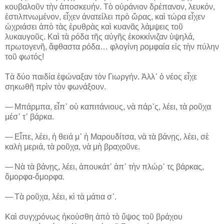
κουβαλοῦν τὴν ἀποσκευήν. Τὸ οὐράνιον δρέπανον, λευκόν,
ἐστιλπνωμένον, εἶχεν ἀνατείλει πρὸ ὥρας, καὶ τώρα εἶχεν
ὠχριάσει ἀπὸ τὰς ἐρυθρὰς καὶ κυανᾶς λάμψεις τοῦ
λυκαυγοῦς. Καὶ τὰ ρόδα τῆς αὐγῆς ἐκοκκίνιζαν ὑψηλά,
πρωτογενῆ, ἄφθαστα ρόδα… φλογίνη ρομφαία εἰς τὴν πύλην
τοῦ φωτός!
Τὰ δύο παιδία ἐφώναξαν τὸν Γιωργήν. Ἀλλ᾽ ὁ νέος εἶχε
σηκωθῆ πρὶν τὸν φωνάξουν.
― Μπάρμπα, εἶπ᾽ οὑ καπιτάνιους, νὰ πάρ᾽ς, λέει, τὰ ροῦχα
μέσ᾽ τ᾽ βάρκα.
― Εἶπε, λέει, ἡ θειά μ᾽ ἡ Μαρουδίτσα, νὰ τὰ βάνῃς, λέει, σὲ
καλὴ μεριά, τὰ ροῦχα, νὰ μὴ βραχοῦνε.
― Νὰ τὰ βάνῃς, λέει, ἀπουκάτ᾽ ἀπ᾽ τὴν πλώρ᾽ τς βάρκας,
ὄμορφα-ὄμορφα.
― Τὰ ροῦχα, λέει, κὶ τὰ μάτια σ᾽.
Καὶ συγχρόνως ἠκούσθη ἀπὸ τὸ ὕψος τοῦ βράχου