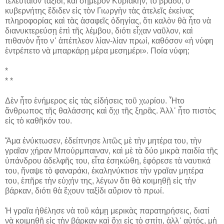
τελευταῖον ταξίδι, καὶ σήμερον Κυριακήν, τὸ βράδυ, ὁ
κυβερνήτης ἔδιδεν εἰς τὸν Γιωργὴν τὰς ἀτελεῖς ἐκείνας
πληροφορίας καὶ τὰς ἀσαφεῖς ὁδηγίας, ὅτι καλὸν θὰ ἦτο νὰ
διανυκτερεύσῃ ἐπὶ τῆς λέμβου, διότι εἶχαν ναῦλον, καὶ
πιθανὸν ἦτο ν᾽ ἀπέπλεον λίαν-λίαν πρωί, καθόσον «ἡ νύφη
ἐντρέπετο νὰ μπαρκάρῃ μέρα μεσημέρι». Ποία νύφη;
*
* *
Δὲν ἦτο ἐνήμερος εἰς τὰς εἰδήσεις τοῦ χωρίου. Ἦτο
ἄνθρωπος τῆς θαλάσσης καὶ ὄχι τῆς ξηρᾶς. Ἀλλ᾽ ἦτο πιστὸς
εἰς τὸ καθῆκόν του.
Ἅμα ἐνύκτωσεν, ἐδείπνησε λιτῶς μὲ τὴν μητέρα του, τὴν
γραῖαν χήραν Μπούρμπαιναν, καὶ μὲ τὰ δύο μικρὰ παιδία τῆς
ὑπάνδρου ἀδελφῆς του, εἶτα ἐσηκώθη, ἐφόρεσε τὰ ναυτικά
του, ἤναψε τὸ φαναράκι, ἐκαληνύκτισε τὴν γραῖαν μητέρα
του, ἐπῆρε τὴν εὐχήν της, λέγων ὅτι θὰ κοιμηθῇ εἰς τὴν
βάρκαν, διότι θὰ ἔχουν ταξίδι αὔριον τὸ πρωί.
Ἡ γραῖα ἠθέλησε νὰ τοῦ κάμῃ μερικὰς παρατηρήσεις, διατί
νὰ κοιμηθῇ εἰς τὴν βάρκαν καὶ ὄχι εἰς τὸ σπίτι, ἀλλ᾽ αὐτός, μὴ