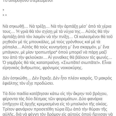
Τὸ ἀνδρόγυνο στερεωμένο!
*
* *
Νὰ σηκωθῇ… Νὰ τρέξῃ… Νὰ τὴν ἁρπάξῃ μέσ᾽ ἀπὸ τὰ χέρια
τους… Ἡ γριὰ θὰ τὸν σχίσῃ μὲ τὰ νύχια της… Αὐτὸς θὰ τὴν
ἁρπάξῃ ἀπὸ τὸν λαιμὸν νὰ τὴν πνίξῃ… Οἱ καλεσμένοι θὰ τοῦ
ριχθοῦν μὲ τὶς μπουκάλες, μὲ τοὺς γρόνθους καὶ μὲ τὰ
ρόπαλα… Αὐτὸς θὰ τοὺς κυνηγήσῃ μ᾽ ἕνα σκαρμόν, μ᾽ ἕνα
μπάγκον, μὲ μίαν τροπωτήρα* ὁποὺ μπορεῖ νὰ πάρῃ μαζί
του ἀπὸ τὴν φελούκαν… Αἱ γυναῖκες θὰ βάλουν τὲς φωνές…
Ὁ γαμβρὸς θὰ τὰς καταπραΰνῃ. «Σιωπᾶτε! σιωπᾶτε!». Εἶναι
εἰρηνικὸς ἄνθρωπος, φρόνιμος νοικοκύρης.
Δὲν ἐσηκώθη… Δὲν ἔτρεξε. Δὲν ἦτο πλέον καιρός. Ὁ μακρὸς
ἐφιάλτης τὸν εἶχε προδώσει.
Τὰ δύο παιδία κατέβησαν κάτω εἰς τὴν ἄκρην τοῦ βράχου,
φέροντα τὰς δύο δέσμας τῶν φορεμάτων. Δύο φανάρια
ὑπῆρχον ἐξ ἀρχῆς κρεμασμένα εἰς τὸ μπαλκόνι τῆς οἰκίας.
Τρίτον φανάριον προσετέθη τώρα ἔξω ἀπὸ τὴν θύραν τῆς
αὐλῆς, διὰ νὰ φέγγῃ τὸν δρόμον εἰς αὐτοὺς ὁποὺ ἤρχισαν νὰ