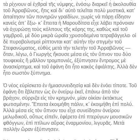
τὰ ρίχνουν αἱ ἐχθραὶ τῆς νύμφης, ἐνόσῳ διαρκεῖ ἡ ἀκολουθία
τοῦ Ἀρραβῶνος, ἥτις καὶ δι᾽ αὐτὸ τελεῖται πολὺ μυστικά, κατ᾽
ἀπαίτησιν τῶν πονηρῶν γραϊδίων, χωρὶς νὰ πάρῃ εἴδησιν
κανεὶς ἀπ᾽ ἔξω· κ᾽ ἔπειτα ἡ Μαρουδίτσα εἶχε λάβει πρόνοιαν
νὰ ὀχυρώσῃ τοὺς κόλπους τῆς κόρης της, καθὼς καὶ τοῦ
γαμβροῦ, μὲ δύο μικρὰ ὡραῖα χρυσοδεμένα τετραβάγγελα· οἱ
δὲ πυροβολισμοὶ ρίπτονται κατ᾽ αὐτὴν τὴν στιγμὴν τοῦ
Στεφανώματος, εὐθὺς μετὰ τὴν τελετὴν τοῦ Ἀρραβῶνος ―
ὅταν, λέγω, ὁ Γιωργὴς ἤκουσε μέσα εἰς τὸν ὕπνον του δύο
τουφεκιὲς ἢ μᾶλλον τρομπονιές, ἐξύπνησεν ἔντρομος μὲ
ἀνασκίρτημα, καὶ τοῦ ἐφάνη ὅτι ἦτο κακὸς ἐφιάλτης. Ἀλλὰ δὲν
ἦτο σωστὸν ξύπνημα.
Ὁ νέος εὑρίσκετο ἐν ἡμιασυνειδησίᾳ καὶ δὲν ἐνόει τίποτε. Τοῦ
ἐφάνη ὅτι ἔβλεπεν ὡς ἐν ὀνείρῳ ἐκεῖ, ἐπάνω ἀπὸ τὸν
βράχον, σύρριζα εἰς τὸν κρημνόν, μίαν οἰκίαν ἐκτάκτως
φωτισμένην. Ἔπειτα ἐκοιμήθη πάλιν, κ᾽ ἐκοιμήθη ἐπὶ πολύ.
Ἀλλὰ μέσα εἰς τὸν ὕπνον του εἶχε συνείδησιν ὀνείρου
μελῳδικοῦ, οὕτως εἰπεῖν, ἐφέρετο ἐπὶ πτερύγων μουσικῶν
φθόγγων, ἐπὶ πτίλων αὔρας ἐναρμονίου, λιγυρᾶς. Μετὰ
πολλὴν ὥραν ἐξύπνησεν.