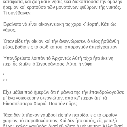
κατάφωτα, καὶ ζωὴ καὶ κίνησις ἐκεῖ διακόπτουσα τὴν ὁμαλὴν
ἠρεμίαν καὶ κρατοῦσα τῶν μονοτόνων ψιθύρων τῆς νυκτός.
Τί συνέβαινεν;
Ἐφαίνετο νὰ εἶναι οἰκογενειακή τις χαρὰ κ᾽ ἑορτή. Κάτι ὡς
γάμος.
Ὅταν εἶδε τὴν οἰκίαν καὶ τὴν ἀνεγνώρισεν, ὁ νέος ᾐσθάνθη
μέσα, βαθιὰ εἰς τὰ σωθικά του, σπαραγμὸν ἀπερίγραπτον.
Ὑπανδρεύετο λοιπὸν τὸ Ἀρχοντώ; Αὐτὴ τάχα ἦτο ἐκείνη,
περὶ ἧς ὡμίλει ὁ Σιγουράντσας; Αὐτή, ἡ νύφη;
*
* *
Εἶχε μάθει πρὸ ἡμερῶν ὅτι ἡ μάννα της τὴν ἐπανδρολογοῦσε
μ᾽ ἕνα νοικοκύρην στεργιώτην, ἀπὸ κεῖ πέραν ἀπ᾽ τὰ
Εἰκοσιτέσσερα Χωριά. Ποῦ τὸν ηὗρε;
Τάχα δὲν ὑπῆρχαν γαμβροὶ εἰς τὴν πατρίδα, εἰς τὸ ὡραῖον
χωρίον, τὸ παραθαλάσσιον; Καὶ δὲν ἦτο αὐτός, εἷς μεταξὺ
ὅλων, καλὸς γαμβρός; Διατί ἐβιάζετο ἡ μάννα της; Ἀλλὰ διατί