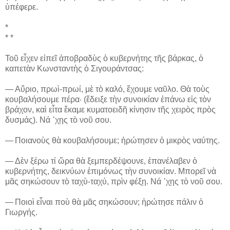
ὑπέφερε.
*
* *
Τοῦ εἶχεν εἰπεῖ ἀποβραδὺς ὁ κυβερνήτης τῆς βάρκας, ὁ
καπετὰν Κωνσταντὴς ὁ Σιγουράντσας:
― Αὔριο, πρωὶ-πρωί, μὲ τὸ καλό, ἔχουμε ναῦλο. Θὰ τοὺς
κουβαλήσουμε πέρα· (ἔδειξε τὴν συνοικίαν ἐπάνω εἰς τὸν
βράχον, καὶ εἶτα ἔκαμε κυματοειδῆ κίνησιν τῆς χειρὸς πρὸς
δυσμάς). Νά ᾽χῃς τὸ νοῦ σου.
― Ποιανοὺς θὰ κουβαλήσουμε; ἠρώτησεν ὁ μικρὸς ναύτης.
― Δὲν ξέρω τί ὥρα θὰ ξεμπερδέψουνε, ἐπανέλαβεν ὁ
κυβερνήτης, δεικνύων ἐπιμόνως τὴν συνοικίαν. Μπορεῖ νὰ
μᾶς σηκώσουν τὸ ταχὺ-ταχύ, πρὶν φέξῃ. Νά ᾽χῃς τὸ νοῦ σου.
― Ποιοὶ εἶναι ποὺ θὰ μᾶς σηκώσουν; ἠρώτησε πάλιν ὁ
Γιωργής.