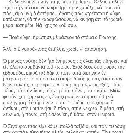
― Καλὰ εἶναι νὰ πλαγιάσῃς μὲς στὴ βάρκα. Θέλεις πάλι νὰ
πᾷς στὴ γριά σου νὰ κοιμηθῇς, πρὶν χαράξῃ, νά ᾽σαι στὸ
πόδι, ἅμα βγῇ ὁ ἀστέρας. Τάχατες πὼς ντρέπεται ἡ νύφη,
κατάλαβες, νὰ τὴν καραβώσουνε, νὰ κινήσῃ ἀπ᾽ τὸ χωριὸ
μέρα μεσημέρι. Νά ᾽χῃς τὸ νοῦ σου.
― Ποιὰ νύφη; ἠρώτησε μὲ χάσκον τὸ στόμα ὁ Γιωργής.
Ἀλλ᾽ ὁ Σιγουράντσας ἀπῆλθε, χωρὶς ν᾽ ἀπαντήσῃ.
Ὁ μικρὸς ναύτης δὲν ἦτο ἐνήμερος εἰς ὅλας τὰς εἰδήσεις καὶ
εἰς ὅλα τὰ συμβάντα τοῦ χωρίου. Ἐταξίδευε δύο φορὰς τὴν
ἑβδομάδα, μικρὰ ταξιδάκια, πότε κατὰ διμηνίαν ἓν
μακρότερον, τὰ ὁποῖα ὅλα ὁ καραβοκύρης του, ὁ καπετὰν
Κωνσταντής, περιέγραφε δι᾽ ἐπιρρημάτων ὡς ἑξῆς: Πότε
πέρα, πότε ἀντίκρυ, πίσω, μέσα, πάνω, πότε κάτω. Μίαν
φοράν, χαριζόμενος εἰς ἕνα χερσαῖον, εὐηρεστήθη νὰ
ἐπεξηγήσῃ τί ἐσήμαινον ταῦτα. Ἢ πέρα, στὰ χωριά, ἢ
ἀντίκρυ, στὸ Γριπονήσι, ἢ πίσω, στὴν Κεχρεά, ἢ μέσα, στὴ
Στυλίδα, ἢ πάνω, στὴ Σαλονίκη, ἢ κάτω, στὸν Πειραιᾶ.
Ὁ Σιγουράντσας εἶχε κάμει πολλὰ ταξίδια, καὶ πρὶν περάσῃ
στὰ χαρτιὰ κυβερνήτης μὲ τὴν φελούκαν αὐτήν. Εἶχε φάγει