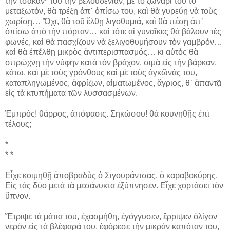
τὴν τσάκαν* του τὴν βελουδένιαν, μὲ τὸ ζωνάρι του τὸ
μεταξωτόν, θὰ τρέξῃ ἀπ᾽ ὀπίσω του, καὶ θὰ γυρεύῃ νὰ τοὺς
χωρίσῃ… Ὄχι, θὰ τοῦ ἔλθῃ λιγοθυμιά, καὶ θὰ πέσῃ ἀπ᾽
ὀπίσω ἀπὸ τὴν πόρταν… καὶ τότε αἱ γυναῖκες θὰ βάλουν τὲς
φωνές, καὶ θὰ πασχίζουν νὰ ξελιγοθυμήσουν τὸν γαμβρόν…
καὶ θὰ ἐπέλθῃ μικρὸς ἀντιπερισπασμός… κι αὐτὸς θὰ
σπρώχνῃ τὴν νύφην κατὰ τὸν βράχον, σιμὰ εἰς τὴν βάρκαν,
κάτω, καὶ μὲ τοὺς γρόνθους καὶ μὲ τοὺς ἀγκῶνάς του,
καταπληγωμένος, ἀφρίζων, αἱματωμένος, ἄγριος, θ᾽ ἀπαντᾷ
εἰς τὰ κτυπήματα τῶν λυσσασμένων.
Ἐμπρός! θάρρος, ἀπόφασις. Σηκώσου! θὰ κουνηθῇς ἐπὶ
τέλους;
*
* *
Εἶχε κοιμηθῇ ἀποβραδὺς ὁ Σιγουράντσας, ὁ καραβοκύρης.
Εἰς τὰς δύο μετὰ τὰ μεσάνυκτα ἐξύπνησεν. Εἶχε χορτάσει τὸν
ὕπνον.
Ἔτριψε τὰ μάτια του, ἐχασμήθη, ἐγόγγυσεν, ἔρριψεν ὀλίγον
νερὸν εἰς τὰ βλέφαρά του, ἐφόρεσε τὴν μικρὰν καπόταν του,