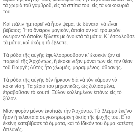
τὰ χωριὰ τοῦ γαμβροῦ, εἰς τὰ σπίτια του, εἰς τὰ νοικοκυριά
του.
Καὶ πάλιν ἠμπορεῖ νὰ ἦτον ψέμα, τίς δύναται νὰ εἶναι
βέβαιος; Ἦτο ὄνειρον μαγικόν, ἀπαίσιον καὶ τρομερόν,
ὄνειρον τὸ ὁποῖον ἔβλεπε μὲ ἀνοικτὰ τὰ μάτια. Κ᾽ ἐσφαλοῦσε
τὰ μάτια, καὶ ἀκόμη τὸ ἔβλεπε.
Τὰ ρόδα τῆς αὐγῆς ἐφυλλορροοῦσαν κ᾽ ἐκοκκίνιζαν αἱ
παρειαὶ τῆς Ἀρχόντως, ἢ ἐκοκκίνιζαν μόναι των εἰς τὴν θέαν
τοῦ Γιωργῆ; Αὐτὸς ἦτο χλωμός, μαραμμένος, ἀδρανής.
Τὰ ρόδα τῆς αὐγῆς δὲν ἤρκουν διὰ νὰ τὸν κάμουν νὰ
κοκκινίσῃ. Τὰ χέρια του μηχανικῶς, ὡς ξυλιασμένα,
ἐτραβοῦσαν τὸ κουπί. Ξύλον κολλημένον ἐπάνω εἰς τὸ
ξύλον.
Μίαν φορὰν μόνον ἐκοίταξε τὴν Ἀρχόντω. Τὸ βλέμμα ἐκεῖνο
ἦτον ἡ τελευταία συγκεντρωμένη ἀκτὶς τῆς ψυχῆς του. Εἶτα
ἐκείνη κατεβίβασε τὰ ὄμματα, καὶ τὸ ἰδικόν του ὄμμα κατέστη
ἀπλανές.