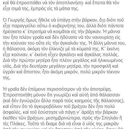
καὶ θὰ ἐπροσπάθει νὰ τὸν ἀποπλανήσῃ· καὶ ἔπειτα θὰ τὸν
εἶχε σιμά της, ἐμπρὸς εἰς τὰ μάτια της.
Ὁ Γιωργὴς ὅμως ἤθελε νὰ ὑπάγῃ στὴν βάρκαν, ὄχι διότι τοῦ
εἶχε παραγγείλει οὕτω ὁ κυβερνήτης του, ἀλλὰ διότι πάντοτε
ἠρέσκετο κ᾽ ἐπροτίμα νὰ κοιμᾶται εἰς τὴν βάρκαν. Ἡ μάννα
του ἦτο πλέον γραῖα καὶ δὲν ἠδύνατο νὰ τὸν νανουρίσῃ εἰς
τὴν κούνιαν του οὔτε εἰς τὴν ἀγκαλιάν της. Ἡ ἄλλη μάννα του,
ἡ θάλασσα, ἀκόμη τὸν ἐλίκνιζε μὲ τὰ κύματά της. Κ᾽ ἐκείνη
εἶχε κούνιαν, κ᾽ ἐκείνη εἶχεν ἀγκάλην καὶ ἀγκάλας πολλάς.
Διὰ τὴν πρώτην μητέρα ἦτο πλέον μεγάλος καὶ ἡλικιωμένος
υἱός. Διὰ τὴν δευτέραν μεγάλην μητέρα, τὴν προσφιλῆ καὶ
ὑγρὰν καὶ ἄπιστον, ἦτο ἀκόμη μικρόν, πολὺ μικρὸν τέκνον
της.
Ἡ γραῖα δὲν ἐπέμεινε περισσότερον νὰ τὸν ἀποτρέψῃ.
Ἐπροσποιήθη μόνον ὅτι γνωρίζει καὶ αὐτὴ ἀπὸ θάλασσαν
(καὶ δὲν ἐγνώριζεν ἄλλο παρὰ τοὺς καημοὺς τῆς θάλασσας),
καὶ εἶπεν ὅτι τὸ ἀγκυροβόλιον τοῦ βράχου δὲν ἦτο πολὺ
ἀσφαλές, καὶ τοῦ ἐσύστησε νὰ πάγῃ ν᾽ ἀράξῃ τὴν βάρκαν
ἐκεῖθεν τῶν βράχων, μεσημβρινώτερα, πρὸς τὴν Σπηλιὰν ἢ
τὲς Πλάκες. Τοῦτο τὸ ἔκαμε διὰ νὰ εἶναι ὁ υἱός της μακρὰν