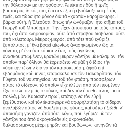
τὴν θάλασσαν μὲ τὴν φούχταν. Ἀπέκτησε δύο ἢ τρεῖς
βρατσέρας ἰδικάς του, ἔπεσεν ἔξω ἢ ἐβούλιαξε καὶ μὲ τὰς
τρεῖς, καὶ τώρα ἦτο μόνον διὰ τὰ «χαρτιὰ» καραβοκύρης. Ἡ
βάρκα αὐτή, ἡ Ἐλεοῦσα, ὅπως τὴν ὠνόμαζαν, ἦτο κτῆμα τοῦ
Γιωργῆ τοῦ Μπούρμπα. Τὴν εἶχεν ἀποκτήσει μὲ τοὺς κόπους
του, ὄχι ἀπὸ κληρονομίαν, οὔτε ἀπὸ στραβοῦ διαβόλου, οὔτε
ἀπὸ κελεπούρι. Μικρὸς-μικρός, ἀπὸ τότε ποὺ ἐγύριζε
ξυπόλυτος, μ᾽ ἕνα βρακὶ αἰωνίως ἀνασηκωμένον ὣς τὰ
γόνατα, μ᾽ ἕνα ὑποκάμισον ἕως τοὺς ἀγκῶνας
ἀνασκουμπωμένον, κρατῶν μικρὸν γάντζον μὲ καλαμιάν, τὸν
ὁποῖον παρ᾽ ὀλίγον θὰ ἐχρειάζετο νὰ μάθῃ ὁ ἴδιος τὴν
γύφτικην τέχνην διὰ νὰ τὸν κατασκευάσῃ, ἀφοῦ ἐπὶ
ἑβδομάδας καὶ μῆνας ἐπαρακαλοῦσε τὸν Γιαλαδρίτσαν, τὸν
Γύφτον τοῦ ναυπηγείου, νὰ τοῦ τὸν φτιάσῃ, προσφέρων
αὐτὸς τὸ σίδερον, τὸ ὁποῖον εἶχε κλέψει ἀπὸ τὸν πεσμένον
ἔξω σκελετὸν μιᾶς σκούνας, καὶ δὲν τὸν ἔπειθε· τέλος, μετὰ
πολλά, μίαν Κυριακὴν πρωί, ἐπέτυχε νὰ τὸν εὑρῇ
ξεμέθυστον, καὶ τὸν ἐκατάφερε νὰ σφυρηλατήσῃ τὸ σίδερον,
ἀναλαβὼν αὐτὸς νὰ δουλεύῃ τὰς φύσας, καὶ οὕτω ἠξιώθη ν᾽
ἀποκτήσῃ γάντζον· ἀπὸ τότε, λέγω, ποὺ ἐγύριζε μὲ τὸν
γάντζον του ἀπὸ ἀκρογιαλιὰν εἰς ἀκρογιαλιάν,
θαλασσωμένος μέχρι μηρῶν καὶ βουβώνων, κυνηγῶν τὰ