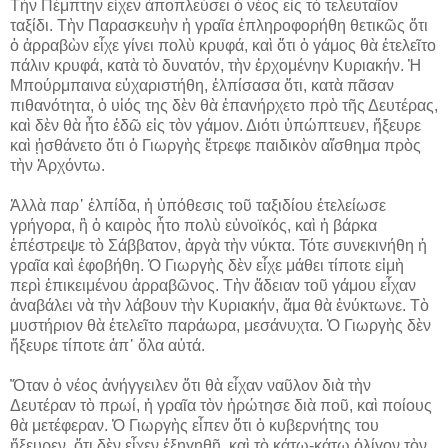
Τὴν Πέμπτην εἶχεν ἀποπλεύσει ὁ νέος εἰς τὸ τελευταῖον
ταξίδι. Τὴν Παρασκευὴν ἡ γραῖα ἐπληροφορήθη θετικῶς ὅτι
ὁ ἀρραβὼν εἶχε γίνει πολὺ κρυφά, καὶ ὅτι ὁ γάμος θὰ ἐτελεῖτο
πάλιν κρυφά, κατὰ τὸ δυνατόν, τὴν ἐρχομένην Κυριακήν. Ἡ
Μπούρμπαινα εὐχαριστήθη, ἐλπίσασα ὅτι, κατὰ πᾶσαν
πιθανότητα, ὁ υἱός της δὲν θὰ ἐπανήρχετο πρὸ τῆς Δευτέρας,
καὶ δὲν θὰ ἦτο ἐδῶ εἰς τὸν γάμον. Διότι ὑπώπτευεν, ἤξευρε
καὶ ᾐσθάνετο ὅτι ὁ Γιωργὴς ἔτρεφε παιδικὸν αἴσθημα πρὸς
τὴν Ἀρχόντω.
Ἀλλὰ παρ᾽ ἐλπίδα, ἡ ὑπόθεσις τοῦ ταξιδίου ἐτελείωσε
γρήγορα, ἢ ὁ καιρὸς ἦτο πολὺ εὐνοϊκός, καὶ ἡ βάρκα
ἐπέστρεψε τὸ Σάββατον, ἀργὰ τὴν νύκτα. Τότε συνεκινήθη ἡ
γραῖα καὶ ἐφοβήθη. Ὁ Γιωργὴς δὲν εἶχε μάθει τίποτε εἰμὴ
περὶ ἐπικειμένου ἀρραβῶνος. Τὴν ἄδειαν τοῦ γάμου εἶχαν
ἀναβάλει νὰ τὴν λάβουν τὴν Κυριακήν, ἅμα θὰ ἐνύκτωνε. Τὸ
μυστήριον θὰ ἐτελεῖτο παράωρα, μεσάνυχτα. Ὁ Γιωργὴς δὲν
ἤξευρε τίποτε ἀπ᾽ ὅλα αὐτά.
Ὅταν ὁ νέος ἀνήγγειλεν ὅτι θὰ εἶχαν ναῦλον διὰ τὴν
Δευτέραν τὸ πρωί, ἡ γραῖα τὸν ἠρώτησε διὰ ποῦ, καὶ ποίους
θὰ μετέφεραν. Ὁ Γιωργὴς εἶπεν ὅτι ὁ κυβερνήτης του
ἤξευρεν, ὅτι δὲν εἶχεν ἐξηγηθῆ, καὶ τὸ κάτω-κάτω ὀλίγον τὸν