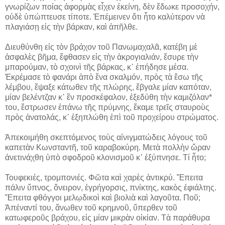
γνωρίζων ποίας ἀφορμὰς εἶχεν ἐκείνη, δὲν ἔδωκε προσοχήν,
οὐδὲ ὑπώπτευσε τίποτε. Ἐπέμεινεν ὅτι ἦτο καλύτερον νὰ
πλαγιάσῃ εἰς τὴν βάρκαν, καὶ ἀπῆλθε.
Διευθύνθη εἰς τὸν βράχον τοῦ Πανωμαχαλᾶ, κατέβη μὲ
ἀσφαλὲς βῆμα, ἔφθασεν εἰς τὴν ἀκρογιαλιάν, ἔσυρε τὴν
μπαρούμαν, τὸ σχοινὶ τῆς βάρκας, κ᾽ ἐπήδησε μέσα.
Ἐκρέμασε τὸ φανάρι ἀπὸ ἕνα σκαλμόν, πρὸς τὰ ἔσω τῆς
λέμβου, ἔψαξε κάτωθεν τῆς πλώρης, ἔβγαλε μίαν καπόταν,
μίαν βελέντζαν κ᾽ ἓν προσκέφαλον, ἐξεδύθη τὴν καμιζόλαν*
του, ἔστρωσεν ἐπάνω τῆς πρύμνης, ἔκαμε τρεῖς σταυροὺς
πρὸς ἀνατολάς, κ᾽ ἐξηπλώθη ἐπὶ τοῦ προχείρου στρώματος.
Ἀπεκοιμήθη σκεπτόμενος τοὺς αἰνιγματώδεις λόγους τοῦ
καπετὰν Κωνσταντῆ, τοῦ καραβοκύρη. Μετὰ πολλὴν ὥραν
ἀνετινάχθη ὑπὸ σφοδροῦ κλονισμοῦ κ᾽ ἐξύπνησε. Τί ἦτο;
Τουφεκιές, τρομπονιές. Φῶτα καὶ χαρὲς ἀντικρύ. Ἔπειτα
πάλιν ὕπνος, ὄνειρον, ἐγρήγορσις, πνίκτης, κακὸς ἐφιάλτης.
Ἔπειτα φθόγγοι μελῳδικοὶ καὶ βιολιὰ καὶ λαγοῦτα. Ποῦ;
Ἀπέναντί του, ἄνωθεν τοῦ κρημνοῦ, ὕπερθεν τοῦ
κατωφεροῦς βράχου, εἰς μίαν μικρὰν οἰκίαν. Τὰ παράθυρα