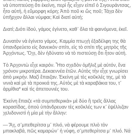
νὰ ὑποπτεύσῃ ὅτι ἐκείνη, περὶ ἧς εἶχεν εἰπεῖ ὁ Σιγουράντσας,
ἦτο αὐτή, ἡ εὔμορφη κόρη; Ἀπὸ ποῦ κι ὣς ποῦ; Τάχα δὲν
ὑπῆρχον ἄλλαι νύμφαι; Καὶ διατί αὐτή;
Διατί; Διότι ἰδού, γάμος ἐγίνετο, καθ᾽ ὅλα τὰ φαινόμενα, ἐκεῖ.
Δυνατὸν νὰ ἐγίνετο γάμος. Καμμία πτωχὴ ἐξαδέλφη της θὰ
ὑπανδρεύετο εἰς δανεικὸν σπίτι, εἰς τὸ σπίτι τῆς μητρὸς τῆς
Ἀρχόντως. Ὄχι, δὲν ἠδύνατο νὰ τὸ πιστεύσῃ ὅτι ἦτον αὐτή.
Τὸ Ἀρχοντὼ εἶχε καιρόν. Ἦτο σχεδὸν ὁμῆλιξ μὲ αὐτόν, ἕνα
χρόνον μικροτέρα. Δεκαεννέα ἐτῶν. Αὐτὸς τὴν εἶχε γνωρίσει
ἀπὸ μικρήν. Μαζὶ ἔπαιζαν. Ἐκείνη μὲ τὲς κοῦκλές της, μὲ τὰ
νινιὰ καὶ μὲ τὰ προικιά της. Αὐτὸς μὲ τὰ καραβάκια του, τ᾽
ἀρμίθια* καὶ τὶς ἀπετουνιές του.
Ἐκείνη ἔπαιζε «τὰ συμπεθερικὰ» μὲ δύο ἢ τρεῖς ἄλλας
κορασίδας, ὁποὺ ὑπάνδρευαν τὲς κοῦκλές των κ᾽ ἐψέλλιζαν
χελιδονιστὶ ἡ μία μὲ τὴν ἄλλην:
― Ἄχ, σ᾽μπεθερίτσα μ᾽ πλιό, νὰ φέρουμε πλιὸ τὸν
μπακλαβά, πῶς καμαρών᾽ ἡ νύφη, σ᾽μπεθερίτσα μ᾽ πλιό. Νά