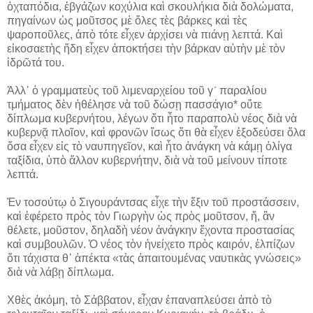
ὀχταπόδια, ἐβγάζων κοχύλια καὶ σκουλήκια διὰ δολώματα,
πηγαίνων ὡς μοῦτσος μὲ ὅλες τὲς βάρκες καὶ τὲς
ψαροποῦλες, ἀπὸ τότε εἶχεν ἀρχίσει νὰ πιάνῃ λεπτά. Καὶ
εἰκοσαετὴς ἤδη εἶχεν ἀποκτήσει τὴν βάρκαν αὐτὴν μὲ τὸν
ἱδρῶτά του.
Ἀλλ᾽ ὁ γραμματεὺς τοῦ λιμεναρχείου τοῦ γ´ παραλίου
τμήματος δὲν ἠθέλησε νὰ τοῦ δώσῃ πασσάγιο* οὔτε
δίπλωμα κυβερνήτου, λέγων ὅτι ἦτο παραπολὺ νέος διὰ νὰ
κυβερνᾷ πλοῖον, καὶ φρονῶν ἴσως ὅτι θὰ εἶχεν ἐξοδεύσει ὅλα
ὅσα εἶχεν εἰς τὸ ναυπηγεῖον, καὶ ἦτο ἀνάγκη νὰ κάμῃ ὀλίγα
ταξίδια, ὑπὸ ἄλλον κυβερνήτην, διὰ νὰ τοῦ μείνουν τίποτε
λεπτά.
Ἐν τοσούτῳ ὁ Σιγουράντσας εἶχε τὴν ἕξιν τοῦ προστάσσειν,
καὶ ἐφέρετο πρὸς τὸν Γιωργὴν ὡς πρὸς μοῦτσον, ἤ, ἂν
θέλετε, μοῦστον, δηλαδὴ νέον ἀνάγκην ἔχοντα προστασίας
καὶ συμβουλῶν. Ὁ νέος τὸν ἠνείχετο πρὸς καιρόν, ἐλπίζων
ὅτι τάχιστα θ᾽ ἀπέκτα «τὰς ἀπαιτουμένας ναυτικὰς γνώσεις»
διὰ νὰ λάβῃ δίπλωμα.
Χθὲς ἀκόμη, τὸ Σάββατον, εἶχαν ἐπαναπλεύσει ἀπὸ τὸ