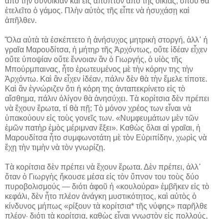
ἀπὸ τὴν συνοικίαν καὶ εἰς ἄποπτον ἀπὸ τῆς οἰκίας, ὅπου θὰ
ἐτελεῖτο ὁ γάμος. Πλὴν αὐτὸς τῆς εἶπε νὰ ἡσυχάσῃ καὶ
ἀπῆλθεν.
Ὅλα αὐτὰ τὰ ἐσκέπτετο ἡ ἀνήσυχος μητρικὴ στοργή, ἀλλ᾽ ἡ
γραῖα Μαρουδίτσα, ἡ μήτηρ τῆς Ἀρχόντως, οὔτε ἰδέαν εἶχεν
οὔτε ὑποψίαν οὔτε ἔννοιαν ἂν ὁ Γιωργής, ὁ υἱὸς τῆς
Μπούρμπαινας, ἦτο ἐρωτευμένος μὲ τὴν κόρην της τὴν
Ἀρχόντω. Καὶ ἂν εἶχεν ἰδέαν, πάλιν δὲν θὰ τὴν ἔμελε τίποτε.
Καὶ ἂν ἐγνώριζεν ὅτι ἡ κόρη της ἀνταπεκρίνετο εἰς τὸ
αἴσθημα, πάλιν ὀλίγον θὰ ἀνησύχει. Τὰ κορίτσια δὲν πρέπει
νὰ ἔχουν ἔρωτα, τί θὰ πῇ; Τὸ μόνον χρέος των εἶναι νὰ
ὑπακούουν εἰς τοὺς γονεῖς των. «Νυμφευμάτων μὲν τῶν
ἐμῶν πατὴρ ἐμὸς μέριμναν ἕξει». Καθὼς ὅλαι αἱ γραῖαι, ἡ
Μαρουδίτσα ἦτο συμφωνοτάτη μὲ τὸν Εὐριπίδην, χωρὶς νὰ
ἔχῃ τὴν τιμὴν νὰ τὸν γνωρίζῃ.
Τὰ κορίτσια δὲν πρέπει νὰ ἔχουν ἔρωτα. Δὲν πρέπει, ἀλλ᾽
ὅταν ὁ Γιωργὴς ἤκουσε μέσα εἰς τὸν ὕπνον του τοὺς δύο
πυροβολισμούς ― διότι ἀφοῦ ἡ «κουλούρα» ἐμβῆκεν εἰς τὸ
κεφάλι, δὲν ἦτο πλέον ἀνάγκη μυστικότητος, καὶ αὐτὸς ὁ
κίνδυνος μήπως «ρίξουν τὰ κορίτσια* τῆς νύφης» παρῆλθε
πλέον· διότι τὰ κορίτσια, καθὼς εἶναι γνωστὸν εἰς πολλούς,