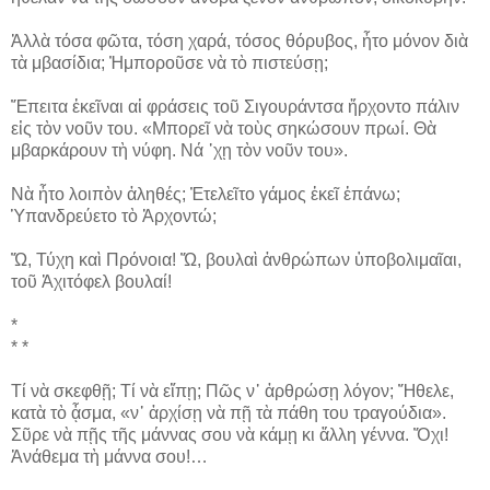
Ἀλλὰ τόσα φῶτα, τόση χαρά, τόσος θόρυβος, ἦτο μόνον διὰ
τὰ μβασίδια; Ἠμποροῦσε νὰ τὸ πιστεύσῃ;
Ἔπειτα ἐκεῖναι αἱ φράσεις τοῦ Σιγουράντσα ἤρχοντο πάλιν
εἰς τὸν νοῦν του. «Μπορεῖ νὰ τοὺς σηκώσουν πρωί. Θὰ
μβαρκάρουν τὴ νύφη. Νά ᾽χῃ τὸν νοῦν του».
Νὰ ἦτο λοιπὸν ἀληθές; Ἐτελεῖτο γάμος ἐκεῖ ἐπάνω;
Ὑπανδρεύετο τὸ Ἀρχοντώ;
Ὤ, Τύχη καὶ Πρόνοια! Ὤ, βουλαὶ ἀνθρώπων ὑποβολιμαῖαι,
τοῦ Ἀχιτόφελ βουλαί!
*
* *
Τί νὰ σκεφθῇ; Τί νὰ εἴπῃ; Πῶς ν᾽ ἀρθρώσῃ λόγον; Ἤθελε,
κατὰ τὸ ᾆσμα, «ν᾽ ἀρχίσῃ νὰ πῇ τὰ πάθη του τραγούδια».
Σῦρε νὰ πῇς τῆς μάννας σου νὰ κάμῃ κι ἄλλη γέννα. Ὄχι!
Ἀνάθεμα τὴ μάννα σου!…