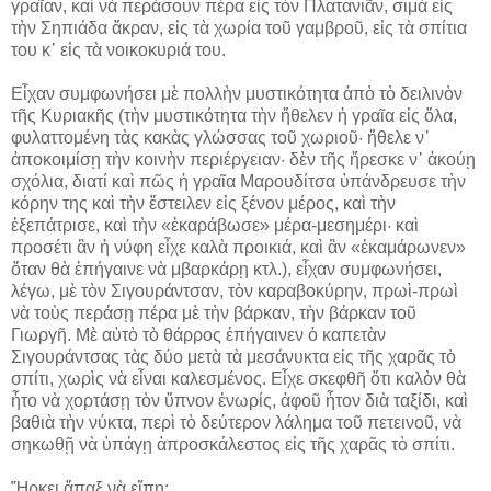
γραῖαν, καὶ νὰ περάσουν πέρα εἰς τὸν Πλατανιᾶν, σιμὰ εἰς
τὴν Σηπιάδα ἄκραν, εἰς τὰ χωρία τοῦ γαμβροῦ, εἰς τὰ σπίτια
του κ᾽ εἰς τὰ νοικοκυριά του.
Εἶχαν συμφωνήσει μὲ πολλὴν μυστικότητα ἀπὸ τὸ δειλινὸν
τῆς Κυριακῆς (τὴν μυστικότητα τὴν ἤθελεν ἡ γραῖα εἰς ὅλα,
φυλαττομένη τὰς κακὰς γλώσσας τοῦ χωριοῦ· ἤθελε ν᾽
ἀποκοιμίσῃ τὴν κοινὴν περιέργειαν· δὲν τῆς ἤρεσκε ν᾽ ἀκούῃ
σχόλια, διατί καὶ πῶς ἡ γραῖα Μαρουδίτσα ὑπάνδρευσε τὴν
κόρην της καὶ τὴν ἔστειλεν εἰς ξένον μέρος, καὶ τὴν
ἐξεπάτρισε, καὶ τὴν «ἐκαράβωσε» μέρα-μεσημέρι· καὶ
προσέτι ἂν ἡ νύφη εἶχε καλὰ προικιά, καὶ ἂν «ἐκαμάρωνεν»
ὅταν θὰ ἐπήγαινε νὰ μβαρκάρῃ κτλ.), εἶχαν συμφωνήσει,
λέγω, μὲ τὸν Σιγουράντσαν, τὸν καραβοκύρην, πρωὶ-πρωὶ
νὰ τοὺς περάσῃ πέρα μὲ τὴν βάρκαν, τὴν βάρκαν τοῦ
Γιωργῆ. Μὲ αὐτὸ τὸ θάρρος ἐπήγαινεν ὁ καπετὰν
Σιγουράντσας τὰς δύο μετὰ τὰ μεσάνυκτα εἰς τῆς χαρᾶς τὸ
σπίτι, χωρὶς νὰ εἶναι καλεσμένος. Εἶχε σκεφθῆ ὅτι καλὸν θὰ
ἦτο νὰ χορτάσῃ τὸν ὕπνον ἐνωρίς, ἀφοῦ ἦτον διὰ ταξίδι, καὶ
βαθιὰ τὴν νύκτα, περὶ τὸ δεύτερον λάλημα τοῦ πετεινοῦ, νὰ
σηκωθῇ νὰ ὑπάγῃ ἀπροσκάλεστος εἰς τῆς χαρᾶς τὸ σπίτι.
Ἤρκει ἅπαξ νὰ εἴπῃ: