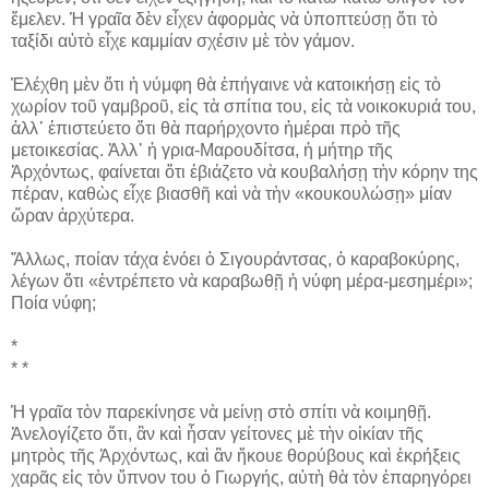
ἔμελεν. Ἡ γραῖα δὲν εἶχεν ἀφορμὰς νὰ ὑποπτεύσῃ ὅτι τὸ
ταξίδι αὐτὸ εἶχε καμμίαν σχέσιν μὲ τὸν γάμον.
Ἐλέχθη μὲν ὅτι ἡ νύμφη θὰ ἐπήγαινε νὰ κατοικήσῃ εἰς τὸ
χωρίον τοῦ γαμβροῦ, εἰς τὰ σπίτια του, εἰς τὰ νοικοκυριά του,
ἀλλ᾽ ἐπιστεύετο ὅτι θὰ παρήρχοντο ἡμέραι πρὸ τῆς
μετοικεσίας. Ἀλλ᾽ ἡ γρια-Μαρουδίτσα, ἡ μήτηρ τῆς
Ἀρχόντως, φαίνεται ὅτι ἐβιάζετο νὰ κουβαλήσῃ τὴν κόρην της
πέραν, καθὼς εἶχε βιασθῆ καὶ νὰ τὴν «κουκουλώσῃ» μίαν
ὥραν ἀρχύτερα.
Ἄλλως, ποίαν τάχα ἐνόει ὁ Σιγουράντσας, ὁ καραβοκύρης,
λέγων ὅτι «ἐντρέπετο νὰ καραβωθῇ ἡ νύφη μέρα-μεσημέρι»;
Ποία νύφη;
*
* *
Ἡ γραῖα τὸν παρεκίνησε νὰ μείνῃ στὸ σπίτι νὰ κοιμηθῇ.
Ἀνελογίζετο ὅτι, ἂν καὶ ἦσαν γείτονες μὲ τὴν οἰκίαν τῆς
μητρὸς τῆς Ἀρχόντως, καὶ ἂν ἤκουε θορύβους καὶ ἐκρήξεις
χαρᾶς εἰς τὸν ὕπνον του ὁ Γιωργής, αὐτὴ θὰ τὸν ἐπαρηγόρει