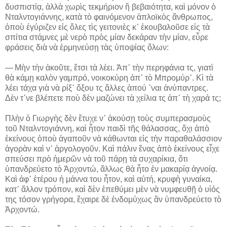
δυσπιστίᾳ, ἀλλὰ χωρὶς τεκμήριον ἢ βεβαιότητα, καὶ μόνον ὁ
Νταλντογιάννης, κατὰ τὸ φαινόμενον ἁπλοϊκὸς ἄνθρωπος,
ὁποὺ ἐγύριζεν εἰς ὅλες τὶς γειτονιὲς κ᾽ ἐκουβαλοῦσε εἰς τὰ
σπίτια στάμνες μὲ νερὸ πρὸς μίαν δεκάραν τὴν μίαν, εὗρε
φράσεις διὰ νὰ ἑρμηνεύσῃ τὰς ὑποψίας ὅλων:
― Μὴν τὴν ἀκοῦτε, ἔτσι τὰ λέει. Ἀπ᾽ τὴν περηφάνια τς, γιατὶ
θὰ κάμῃ καλὸν γαμπρό, νοικοκύρη ἀπ᾽ τὸ Μπρομύρ᾽. Κὶ τὰ
λέει τάχα γιὰ νὰ ρίξ᾽ ὄξου τς ἄλλες ἁπού ᾽ναι ἀνύπαντρες.
Δὲν τ᾽νε βλέπετε ποὺ δὲν μαζώνει τὰ χείλια τς ἀπ᾽ τὴ χαρά τς;
Πλὴν ὁ Γιωργὴς δὲν ἔτυχε ν᾽ ἀκούσῃ τοὺς συμπερασμοὺς
τοῦ Νταλντογιάννη, καὶ ἦτον παιδὶ τῆς θάλασσας, ὄχι ἀπὸ
ἐκείνους ὁποὺ ἀγαποῦν νὰ κάθωνται εἰς τὴν παραθαλάσσιον
ἀγορὰν καὶ ν᾽ ἀργολογοῦν. Καὶ πάλιν ἕνας ἀπὸ ἐκείνους εἶχε
σπεύσει πρὸ ἡμερῶν νὰ τοῦ πάρῃ τὰ συχαρίκια, ὅτι
ὑπανδρεύετο τὸ Ἀρχοντώ, ἄλλως θὰ ἦτο ἐν μακαρίᾳ ἀγνοίᾳ.
Καὶ ἀφ᾽ ἑτέρου ἡ μάννα του ἦτον, καὶ αὐτή, κρυφὴ γυναίκα,
κατ᾽ ἄλλον τρόπον, καὶ δὲν ἐπεθύμει μὲν νὰ νυμφευθῇ ὁ υἱός
της τόσον γρήγορα, ἔχαιρε δὲ ἐνδομύχως ἂν ὑπανδρεύετο τὸ
Ἀρχοντώ.