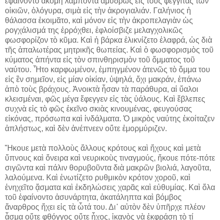
ἐφαίνοντο ἀκόμη λάμποντα ἀμυδρῶς εἰς τοὺς φεγγίτας τῶν
οἰκιῶν, ὁλόγυρα, σιμὰ εἰς τὴν ἀκρογιαλιάν. Γαλήνιος ἡ
θάλασσα ἐκοιμᾶτο, καὶ μόνον εἰς τὴν ἀκροπελαγιὰν ὡς
ρογχάλισμά της ἐρρόχθει, ἐφλοίσβιζε μελαγχολικῶς
φωσφορίζον τὸ κῦμα. Καὶ ἡ βάρκα ἐλικνίζετο ἐλαφρά, ὡς διὰ
τῆς ἁπαλωτέρας μητρικῆς θωπείας. Καὶ ὁ φωσφορισμὸς τοῦ
κύματος ἀπήντα εἰς τὸν σπινθηρισμὸν τοῦ ὄμματος τοῦ
ναύτου. Ἦτο καρφωμένον, ἐμπηγμένον ἀτενῶς τὸ ὄμμα του
εἰς ἓν σημεῖον, εἰς μίαν οἰκίαν, ὑψηλά, ὄχι μακράν, ἐπάνω
ἀπὸ τοὺς βράχους. Ἀνοικτὰ ἦσαν τὰ παράθυρα, αἱ ὕαλοι
κλεισμέναι, φῶς μέγα ἔφεγγεν εἰς τὰς ὑάλους. Καὶ ἔβλεπες
συχνὰ εἰς τὸ φῶς ἐκεῖνο σκιὰς κινουμένας, φευγούσας
εἰκόνας, πρόσωπα καὶ ἰνδάλματα. Ὁ μικρὸς ναύτης ἐκοίταζεν
ἀπλήστως, καὶ δὲν ἀνέπνεεν οὔτε ἐμορμύριζεν.
Ἤκουε μετὰ πολλοὺς ἄλλους κρότους καὶ ἤχους καὶ μετὰ
ὕπνους καὶ ὄνειρα καὶ νευρικοὺς τιναγμούς, ἤκουε πότε-πότε
σιγῶντα καὶ πάλιν θορυβοῦντα διὰ μακρῶν βιολιά, λαγοῦτα,
λαλούμενα. Καὶ ἐνωτίζετο ρυθμικὸν κρότον χοροῦ, καὶ
ἐνηχεῖτο ᾄσματα καὶ ἐκδηλώσεις χαρᾶς καὶ εὐθυμίας. Καὶ ὅλα
τοῦ ἐφαίνοντο ἀσυνάρτητα, ἀκατάληπτα καὶ βόμβος
ἄναρθρος ἤχει εἰς τὰ ὦτά του. Δι᾽ αὐτὸν δὲν ὑπῆρχε πλέον
ᾆσμα οὔτε φθόγγος οὔτε ἦχος, ἱκανὸς νὰ ἐκφράσῃ τὸ τί