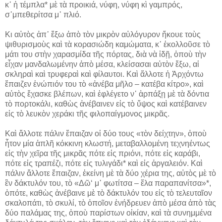
κ᾽ ἡ τέμπλα* μὲ τὰ προικιά, νύφη, νύφη κὶ γαμπρός,
σ᾽μπεθερίτσα μ᾽ πλιό.
Κι αὐτὸς ἀπ᾽ ἔξω ἀπὸ τὸν μικρὸν αὐλόγυρον ἤκουε τοὺς
ψιθυρισμοὺς καὶ τὰ κορασιώδη καμώματα, κ᾽ ἐκολλοῦσε τὸ
μάτι του στὴν χαρασμίδα τῆς πόρτας, διὰ νὰ ἰδῇ, ὁποὺ τὴν
εἶχαν μανδαλωμένην ἀπὸ μέσα, κλείσασαι αὐτὸν ἔξω, αἱ
σκληραὶ καὶ τρυφεραὶ καὶ φίλαυτοι. Καὶ ἄλλοτε ἡ Ἀρχόντω
ἔπαιζεν ἐνώπιόν του τὸ «ἀνέβα μῆλο – κατέβα κίτρο», καὶ
αὐτὸς ἔχασκε βλέπων, καὶ ἐφλέγετο ν᾽ ἁρπάξῃ μὲ τὰ δόντια
τὸ πορτοκάλι, καθὼς ἀνέβαινεν εἰς τὸ ὕψος καὶ κατέβαινεν
εἰς τὸ λευκὸν χεράκι τῆς φιλοπαίγμονος μικρᾶς.
Καὶ ἄλλοτε πάλιν ἔπαιζαν οἱ δύο τους «τὸν δείχτην», ὁποὺ
ἦτον μία ἁπλῆ κόκκινη κλωστή, μεταβαλλομένη τεχνηέντως
εἰς τὴν χεῖρα τῆς μικρᾶς πότε εἰς πριόνι, πότε εἰς καράβι,
πότε εἰς τραπέζι, πότε εἰς τυλιγάδι* καὶ εἰς ἀργαλειόν. Καὶ
πάλιν ἄλλοτε ἔπαιζαν, ἐκείνη μὲ τὰ δύο χέρια της, αὐτὸς μὲ τὸ
ἓν δάκτυλόν του, τὸ «Δῶ‘ μ᾽ φωτίτσα – ἔλα παραπανίτσα»*,
ὁπότε, καθὼς ἀνέβαινε μὲ τὸ δάκτυλόν του εἰς τὸ τελευταῖον
σκαλοπάτι, τὸ σκυλί, τὸ ὁποῖον ἐνήδρευεν ἀπὸ μέσα ἀπὸ τὰς
δύο παλάμας της, ὁποὺ παρίστων οἰκίαν, καὶ τὰ συνημμένα