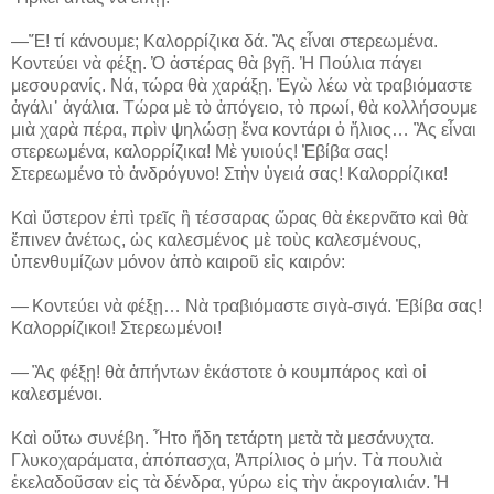
―Ἔ! τί κάνουμε; Καλορρίζικα δά. Ἂς εἶναι στερεωμένα.
Κοντεύει νὰ φέξῃ. Ὁ ἀστέρας θὰ βγῇ. Ἡ Πούλια πάγει
μεσουρανίς. Νά, τώρα θὰ χαράξῃ. Ἐγὼ λέω νὰ τραβιόμαστε
ἀγάλι᾽ ἀγάλια. Τώρα μὲ τὸ ἀπόγειο, τὸ πρωί, θὰ κολλήσουμε
μιὰ χαρὰ πέρα, πρὶν ψηλώσῃ ἕνα κοντάρι ὁ ἥλιος… Ἂς εἶναι
στερεωμένα, καλορρίζικα! Μὲ γυιούς! Ἐβίβα σας!
Στερεωμένο τὸ ἀνδρόγυνο! Στὴν ὑγειά σας! Καλορρίζικα!
Καὶ ὕστερον ἐπὶ τρεῖς ἢ τέσσαρας ὥρας θὰ ἐκερνᾶτο καὶ θὰ
ἔπινεν ἀνέτως, ὡς καλεσμένος μὲ τοὺς καλεσμένους,
ὑπενθυμίζων μόνον ἀπὸ καιροῦ εἰς καιρόν:
― Κοντεύει νὰ φέξῃ… Νὰ τραβιόμαστε σιγὰ-σιγά. Ἐβίβα σας!
Καλορρίζικοι! Στερεωμένοι!
― Ἂς φέξῃ! θὰ ἀπήντων ἑκάστοτε ὁ κουμπάρος καὶ οἱ
καλεσμένοι.
Καὶ οὕτω συνέβη. Ἦτο ἤδη τετάρτη μετὰ τὰ μεσάνυχτα.
Γλυκοχαράματα, ἀπόπασχα, Ἀπρίλιος ὁ μήν. Τὰ πουλιὰ
ἐκελαδοῦσαν εἰς τὰ δένδρα, γύρω εἰς τὴν ἀκρογιαλιάν. Ἡ