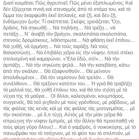
Διατί κοιμᾶται; Πῶς ἀγρυπνεῖ; Πῶς μένει ἐξαπλωμένος; Καὶ
δὲν ἐξέρχεται πνοὴ καὶ στεναγμὸς ἀπὸ τὸ στόμα του, καὶ τὸ
ὄμμα του ἐκαρφώθη ἐκεῖ ἀπλανές, καὶ ζῇ, καὶ δὲν ζῇ,
ἐνδόμυχον ζωήν; Τί σκέπτεται; Σκέψις χρειάζεται; Ὄχι,
δρᾶσις. Νὰ σηκωθῇ… Νὰ πηδήσῃ… Νὰ τρέξῃ… νὰ
πετάξῃ… Ν᾽ ἀναβῇ τὸν βράχον, σκαλοπάτια-σκαλοπάτια,
στενοὺς δρομίσκους, λιθόστρωτα… Νὰ φθάσῃ ἐκεῖ ἐπάνω…
Νὰ χυθῇ, νὰ ὁρμήσῃ… Νὰ τοὺς ταράξῃ. Νὰ τοὺς
θαλασσώσῃ… Νὰ ἐπιβάλῃ χεῖρα εἰς τὴν νύφην, ὁποὺ στέκει
στολισμένη καὶ καμαρώνει. «Ἔλα ἐδῶ, σύ!»… Νὰ τὴν
ἁρπάξῃ… Νὰ τὴν σηκώσῃ ψηλά… Νὰ τὴν κατεβάσῃ, κάτω
ἀπὸ τὴν σκάλαν… Θὰ ἐξαφνισθοῦν… Θὰ μείνουν
ἀπολιθωμένοι… Θὰ τὸν νομίσουν διὰ τρελόν… Θὰ
συνέλθουν… Θὰ τρέξουν κατόπιν του… Ἡ γριὰ θὰ τραβήξῃ
τὰ μαλλιά της, θὰ χυθῇ ἐπάνω του, καὶ θὰ τὸν σχίσῃ μὲ τὰ
νύχια της τὰ μαῦρα… Οἱ ἄλλοι, καλεσμένοι, κουμπάρος,
συγγενεῖς, θὰ τοῦ ριχθοῦν μὲ τοὺς γρόνθους, μὲ ράβδους, μὲ
τὰς φιάλας τὰς κενὰς καὶ μὲ τὰς φιάλας τὰς μισογεμάτας… μὲ
τὴν σκούπαν… μὲ ὅ,τι τύχῃ. Αὐτὸς μὲ τὴν μίαν χεῖρα θὰ
σπρώχνῃ τὴν νύφην ἐμπρός, μὲ τὴν ἄλλην θὰ προσπαθῇ νὰ
τοὺς φέρῃ γῦρο ὅλους!… Καὶ ὁ γαμβρός, ὁ νοικοκύρης, μὲ τὸ
πανωβράκι του τὸ τσόχινον, μὲ τὸ φέσι του τὸ στιλπνόν, μὲ