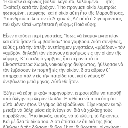
Ἤκουσεν εὐκρινῶς βιολιά, λαγοῦτα, λαλούμενα. Τί ἦτο;
Ἐκοίταξε κατὰ τὸν βράχον. Ἦτο πράγματι οἰκία λαμπρῶς
φωτισμένη, παμφαής, καὶ ἡ οἰκία αὕτη ἦτο τῆς Μαρουδίτσας.
Ὑπανδρεύετο λοιπὸν τὸ Ἀρχοντώ; Δι᾽ αὐτὸ ὁ Σιγουράντσας
τοῦ εἶχεν εἰπεῖ «ντρέπεται ἡ νύφη»; Ποιὰ νύφη;
Εἶχεν ἀκούσει περί μνηστείας. Ἴσως νὰ ἔκαμαν μνηστείαν,
καὶ αὐτὰ ἦσαν τὰ «μβασίδια»* τοῦ γαμβροῦ. Διότι συνήθως,
εὐθὺς μετὰ τὴν ἁπλῆν ἀνεπίσημον μνηστείαν, «μβάζουν» τὸν
γαμβρόν, δηλαδὴ τὸν εἰσάγουν ἐπισήμως εἰς τὴν οἰκίαν τῆς
νύμφης. Κ᾽ ἐπειδὴ ὁ γαμβρὸς ἦτο πέραν ἀπὸ τὰ
Εἰκοσιτέσσερα Χωριά, νοικοκύρης ἄνθρωπος, ἠθέλησαν νὰ
τὸν ἐμβάσουν ἐν πομπῇ εἰς τὴν οἰκίαν, διότι αὔριον θ᾽
ἀπήρχετο πάλιν εἰς τὴν πατρίδα του, καὶ ὁ γάμος θ᾽
ἀνεβάλλετο μετὰ μῆνας. Αὐτὸ θὰ ἦτον.
Ἐζήτει νὰ εὕρῃ μικρὰν παρηγορίαν, ἐπροσπάθει νὰ πιασθῇ
ἀπὸ ὀλίγην σφαλερὰν ἐλπίδα. Ἐπεθύμει νὰ πιστεύσῃ ὅτι
αὐτὸ μόνον ἦτον. Ὁ γάμος θὰ ἐβράδυνεν. Εἶχε καιρὸν ἐν τῷ
μεταξὺ νὰ βάλῃ μέσα εἰς ἐνέργειαν, διὰ νὰ χαλάσῃ τοὺς
ἀρραβῶνας. Ἦτο ἱκανός, αὐτός, νὰ τὸ κλέψῃ, τὸ Ἀρχοντώ.
Καὶ μὲ ὅλα τὰ δίκια του. Διότι ἐπίστευεν ὅτι διὰ τῆς βίας
ἤθελαν νὰ τῆς δώσουν ἄνδρα ξένον ἄνθρωπον, οἰκοκύρην.