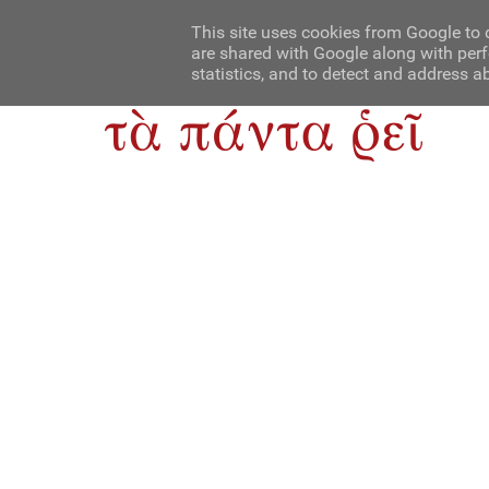
Αρχική
Contact Us
About Us
This site uses cookies from Google to d
are shared with Google along with perf
statistics, and to detect and address a