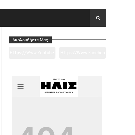
Ακολουθήστε Μας
Https://www.youtube.
Https://www.faceboo
Com/channel/UC0wk
K.com/tapantarei1965
2ge3sheyTkgpAkeBan
/?
G
Ref=pages_you_mana
Ge