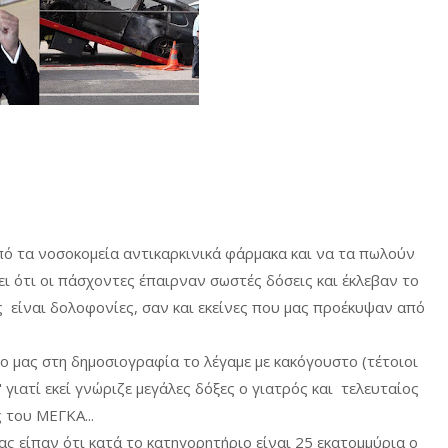
πό τα νοσοκομεία αντικαρκινικά φάρμακα και να τα πωλούν
σει ότι οι πάσχοντες έπαιρναν σωστές δόσεις και έκλεβαν το
ς είναι δολοφονίες, σαν και εκείνες που μας προέκυψαν από
ο μας στη δημοσιογραφία το λέγαμε με κακόγουστο (τέτοιοι
" γιατί εκεί γνώριζε μεγάλες δόξες ο γιατρός και τελευταίος
 του ΜΕΓΚΑ...
 είπαν ότι κατά το κατηγορητήριο είναι 25 εκατομμύρια ο