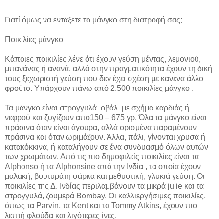
Γιατί όμως να εντάξετε το μάνγκο στη διατροφή σας;
Ποικιλίες μάνγκο
Κάποιες ποικιλίες λένε ότι έχουν γεύση μέντας, λεμονιού,
μπανάνας ή ανανά, αλλά στην πραγματικότητα έχουν τη δική
τους ξεχωριστή γεύση που δεν έχει σχέση με κανένα άλλο
φρούτο. Υπάρχουν πάνω από 2.500 ποικιλίες μάνγκο .
Τα μάνγκο είναι στρογγυλά, οβάλ, με σχήμα καρδιάς ή
νεφρού και ζυγίζουν από150 – 675 γρ. Όλα τα μάνγκο είναι
πράσινα όταν είναι άγουρα, αλλά ορισμένα παραμένουν
πράσινα και όταν ωριμάζουν. Άλλα, πάλι, γίνονται χρυσά ή
κατακόκκινα, ή καταλήγουν σε ένα συνδυασμό όλων αυτών
των χρωμάτων. Από τις πιο δημοφιλείς ποικιλίες είναι τα
Alphonso ή τα Alphonsine από την Ινδία , τα οποία έχουν
μαλακή, βουτυράτη σάρκα και μεθυστική, γλυκιά γεύση. Οι
ποικιλίες της Δ. Ινδίας περιλαμβάνουν τα μικρά julie και τα
στρογγυλά, ζουμερά Bombay. Οι καλλιεργήσιμες ποικιλίες,
όπως τα Parvin, τα Kent και τα Tommy Atkins, έχουν πιο
λεπτή φλούδα και λιγότερες ίνες.