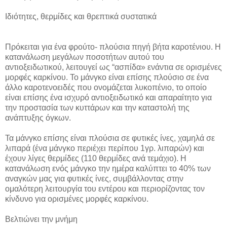
Ιδιότητες, θερμίδες και θρεπτικά συστατικά
Πρόκειται για ένα φρούτο- πλούσια πηγή βήτα καροτένιου. Η
κατανάλωση μεγάλων ποσοτήτων αυτού του
αντιοξειδωτικού, λειτουγεί ως “ασπίδα» ενάντια σε ορισμένες
μορφές καρκίνου. Το μάνγκο είναι επίσης πλούσιο σε ένα
άλλο καροτενοειδές που ονομάζεται λυκοπένιο, το οποίο
είναι επίσης ένα ισχυρό αντιοξειδωτικό και απαραίτητο για
την προστασία των κυττάρων και την καταστολή της
ανάπτυξης όγκων.
Τα μάνγκο επίσης είναι πλούσια σε φυτικές ίνες, χαμηλά σε
λιπαρά (ένα μάνγκο περιέχει περίπου 1γρ. λιπαρών) και
έχουν λίγες θερμίδες (110 θερμίδες ανά τεμάχιο). Η
κατανάλωση ενός μάνγκο την ημέρα καλύπτει το 40% των
αναγκών μας για φυτικές ίνες, συμβάλλοντας στην
ομαλότερη λειτουργία του εντέρου και περιορίζοντας τον
κίνδυνο για ορισμένες μορφές καρκίνου.
Βελτιώνει την μνήμη