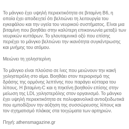
Το μάνγκο έχει υψηλή περιεκτικότητα σε βιταμίνη B6, η
οποία έχει αποδειχτεί ότι βελτιώνει τη λειτουργία του
εγκεφάλου και την υγεία του νευρικού συστήματος. Είναι μια
βιταμίνη που βοηθάει στην καλύτερη επικοινωνία μεταξύ των
νευρικών κυττάρων. Το γλουταμινικό οξύ που επίσης
περιέχει το μάνγκο βελτιώνει την ικανότητα συγκέντρωσης
και μνήμης του ατόμου.
Μειώνει τη χοληστερίνη
Το μάνγκο είναι πλούσιο σε ίνες που μειώνουν την κακή
χοληστερόλη στο αίμα. Βοηθάει στον περιορισμό της
δράσης της ορμόνης λεπτίνης που παράγει κύτταρα του
λίπους. Η βιταμίνη-C και η πηκτίνη βοηθούν επίσης στην
μείωση της LDL χοληστερόλης στον οργανισμό. Το μάνγκο
έχει υψηλή περιεκτικότητα σε πολυφαινολικά αντιοξειδωτικά
που εμποδίζουν την αύξηση της συσσώρευσης λίπους και
τον σχηματισμό πλάκας στα τοιχώματα των αρτηριών.
Πηγή: athensmagazine.gr