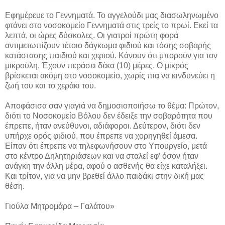
Εφημέρευε το Γεννηματά. Το αγγελούδι μας διασωληνωμένο
φτάνει στο νοσοκομείο Γεννηματά στις τρείς το πρωί. Εκεί τα
λεπτά, οι ώρες δύσκολες. Οι γιατροί πρώτη φορά
αντιμετωπίζουν τέτοιο δάγκωμα φιδιού και τόσης σοβαρής
κατάστασης παιδιού και χεριού. Κάνουν ότι μπορούν για τον
μικρούλη. Έχουν περάσει δέκα (10) μέρες. Ο μικρός
βρίσκεται ακόμη στο νοσοκομείο, χωρίς πια να κινδυνεύει η
ζωή του και το χεράκι του.
Αποφάσισα σαν γιαγιά να δημοσιοποιήσω το θέμα: Πρώτον,
διότι το Νοσοκομείο Βόλου δεν έδειξε την σοβαρότητα που
έπρεπε, ήταν ανεύθυνοι, αδιάφοροι. Δεύτερον, διότι δεν
υπήρχε ορός φιδιού, που έπρεπε να χορηγηθεί άμεσα.
Είπαν ότι έπρεπε να τηλεφωνήσουν στο Υπουργείο, μετά
στο κέντρο Δηλητηριάσεων και να σταλεί εφ’ όσον ήταν
ανάγκη την άλλη μέρα, αφού ο ασθενής θα είχε καταλήξει.
Και τρίτον, για να μην βρεθεί άλλο παιδάκι στην δική μας
θέση.
Γιούλα Μητρομάρα – Γαλάτου»