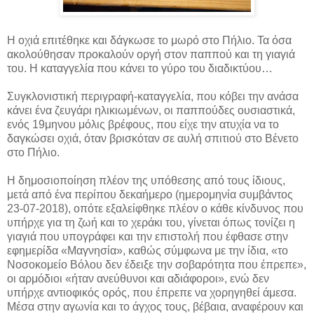
Η οχιά επιτέθηκε και δάγκωσε το μωρό στο Πήλιο. Τα όσα
ακολούθησαν προκαλούν οργή στον παππού και τη γιαγιά
του. Η καταγγελία που κάνει το γύρο του διαδικτύου…
Συγκλονιστική περιγραφή-καταγγελία, που κόβει την ανάσα
κάνει ένα ζευγάρι ηλικιωμένων, οι παππούδες ουσιαστικά,
ενός 19μηνου μόλις βρέφους, που είχε την ατυχία να το
δαγκώσει οχιά, όταν βρισκόταν σε αυλή σπιτιού στο Βένετο
στο Πήλιο.
Η δημοσιοποίηση πλέον της υπόθεσης από τους ίδιους,
μετά από ένα περίπου δεκαήμερο (ημερομηνία συμβάντος
23-07-2018), οπότε εξαλείφθηκε πλέον ο κάθε κίνδυνος που
υπήρχε για τη ζωή και το χεράκι του, γίνεται όπως τονίζει η
γιαγιά που υπογράφει και την επιστολή που έφθασε στην
εφημερίδα «Μαγνησία», καθώς σύμφωνα με την ίδια, «το
Νοσοκομείο Βόλου δεν έδειξε την σοβαρότητα που έπρεπε»,
οι αρμόδιοι «ήταν ανεύθυνοι και αδιάφοροι», ενώ δεν
υπήρχε αντιοφικός ορός, που έπρεπε να χορηγηθεί άμεσα.
Μέσα στην αγωνία και το άγχος τους, βέβαια, αναφέρουν και