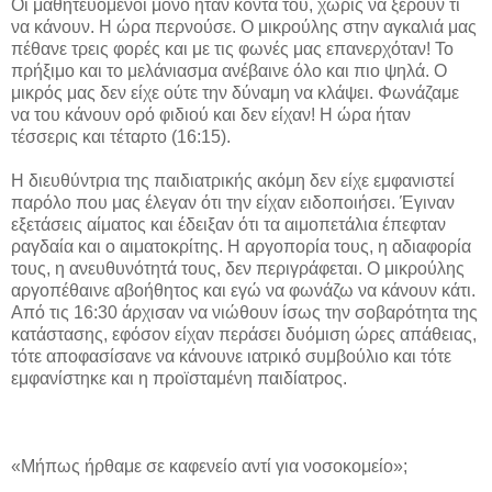
Οι μαθητευόμενοι μόνο ήταν κοντά του, χωρίς να ξέρουν τι
να κάνουν. Η ώρα περνούσε. Ο μικρούλης στην αγκαλιά μας
πέθανε τρεις φορές και με τις φωνές μας επανερχόταν! Το
πρήξιμο και το μελάνιασμα ανέβαινε όλο και πιο ψηλά. Ο
μικρός μας δεν είχε ούτε την δύναμη να κλάψει. Φωνάζαμε
να του κάνουν ορό φιδιού και δεν είχαν! Η ώρα ήταν
τέσσερις και τέταρτο (16:15).
Η διευθύντρια της παιδιατρικής ακόμη δεν είχε εμφανιστεί
παρόλο που μας έλεγαν ότι την είχαν ειδοποιήσει. Έγιναν
εξετάσεις αίματος και έδειξαν ότι τα αιμοπετάλια έπεφταν
ραγδαία και ο αιματοκρίτης. Η αργοπορία τους, η αδιαφορία
τους, η ανευθυνότητά τους, δεν περιγράφεται. Ο μικρούλης
αργοπέθαινε αβοήθητος και εγώ να φωνάζω να κάνουν κάτι.
Από τις 16:30 άρχισαν να νιώθουν ίσως την σοβαρότητα της
κατάστασης, εφόσον είχαν περάσει δυόμιση ώρες απάθειας,
τότε αποφασίσανε να κάνουνε ιατρικό συμβούλιο και τότε
εμφανίστηκε και η προϊσταμένη παιδίατρος.
«Μήπως ήρθαμε σε καφενείο αντί για νοσοκομείο»;