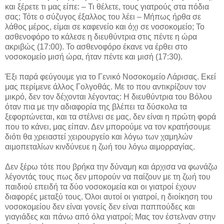
και ξέρετε τι μας είπε: – Τι θέλετε, τους γιατρούς στα πόδια
σας; Τότε ο σύζυγος έξαλλος του λέει – Μήπως ήρθα σε
λάθος μέρος, είμαι σε καφενείο και όχι σε νοσοκομείο; Το
ασθενοφόρο το κάλεσε η διευθύντρια στις πέντε η ώρα
ακριβώς (17:00). Το ασθενοφόρο έκανε να έρθει στο
νοσοκομείο μισή ώρα, ήταν πέντε και μισή (17:30).
Έξι παρά φεύγουμε για το Γενικό Νοσοκομείο Λάρισας. Εκεί
μας περίμενε άλλος Γολγοθάς. Με το που αντικρίζουν τον
μικρό, δεν τον δέχονται λέγοντας: Η διευθύντρια του Βόλου
όταν πια με την αδιαφορία της βλέπει τα δύσκολα τα
ξεφορτώνεται, και τα στέλνει σε μας, δεν είναι η πρώτη φορά
που το κάνει, μας είπαν. Δεν μπορούμε να τον κρατήσουμε
διότι θα χρειαστεί χειρουργείο και λόγω των χαμηλών
αιμοπεταλίων κινδύνευε η ζωή του λόγω αιμορραγίας.
Δεν ξέρω τότε που βρήκα την δύναμη και άρχισα να φωνάζω
λέγοντάς τους πως δεν μπορούν να παίζουν με τη ζωή του
παιδιού επειδή τα δύο νοσοκομεία και οι γιατροί έχουν
διαφορές μεταξύ τους. Όλοι αυτοί οι γιατροί, η διοίκηση του
νοσοκομείου δεν είναι γονείς δεν είναι παππούδες και
γιαγιάδες και πάνω από όλα γιατροί; Μας τον έστελναν στην