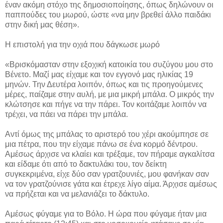
έναν ακόμη στόχο της δημοσιοποίησης, όπως δηλώνουν οι
παππούδες του μωρού, ώστε «να μην βρεθεί άλλο παιδάκι
στην δική μας θέση».
Η επιστολή για την οχιά που δάγκωσε μωρό
«Βρισκόμασταν στην εξοχική κατοικία του συζύγου μου στο
Βένετο. Μαζί μας είχαμε και τον εγγονό μας ηλικίας 19
μηνών. Την Δευτέρα λοιπόν, όπως και τις προηγούμενες
μέρες, παίζαμε στην αυλή, με μια μικρή μπάλα. Ο μικρός την
κλώτσησε και πήγε να την πάρει. Τον κοιτάζαμε λοιπόν να
τρέχει, να πάει να πάρει την μπάλα.
Αντί όμως της μπάλας το αριστερό του χέρι ακούμπησε σε
μια πέτρα, που την είχαμε πάνω σε ένα κορμό δέντρου.
Αμέσως άρχισε να κλαίει και τρέξαμε, τον πήραμε αγκαλίτσα
και είδαμε ότι από το δακτυλάκι του, τον δείκτη
συγκεκριμένα, είχε δύο σαν γρατζουνιές, μου φανήκαν σαν
να τον γρατζούνισε γάτα και έτρεχε λίγο αίμα. Άρχισε αμέσως
να πρήζεται και να μελανιάζει το δάκτυλο.
Αμέσως φύγαμε για το Bόλο. Η ώρα που φύγαμε ήταν μια