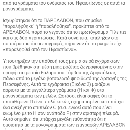
από τα γράμματα του ονόματος του Ηφαιστίωνος σε αυτά τα
μονογράμματα.
Ισχυρίστηκαν ότι το ΠΑΡΕΛΑΒΟΝ, που σημαίνει
“παραλήφθηκε” ή “παραλήφθηκε”, προκύπτει από το
ΑΡΕΛΑΒΟΝ, παρά το γεγονός ότι το πρωτόγραμμα Π λείπει
και στις δύο περιπτώσεις. Κατά συνέπεια, κατέληξαν στο
συμπέρασμα ότι οι επιγραφές σήμαιναν ότι το μνημείο είχε
«παραληφθεί από τoν Ηφαιστίωνα».
Υποστήριξαν την υπόθεσή τους με μια σειρά εγχάρακτων
που βρέθηκαν στη μέση μιας ροζέτας ζωγραφισμένης στην
οροφή στο μεσαίο θάλαμο του Τύμβου της Αμφιπόλεως
πάνω από το μεγάλο βοτσαλωτό ψηφιδωτό της Αρπαγής της
Περσεφόνης. Αυτά τα εγχάρακτα (Εικόνα 2) μοιάζουν
αόριστα με τα μεγαλύτερα γράμματα (Η και Φ) στα
μονογράμματα των μελών. Ωστόσο, είναι σαφές ότι το
υποτιθέμενο Π είναι πολύ κακώς σχηματισμένο και υπάρχει
ένα ανεξήγητο επιπλέον C (σ.σ. εννοεί αυτό που είναι
ενωμένο με το Η σαν ανάποδο Ρ) στην αριστερή πλευρά.
Αυτό σημαίνει ότι υπάρχει μεγάλη πιθανότητα ότι η
ομοιότητα με τα μονογράμματα των επιγραφών ΑΡΕΛΑΒΟΝ