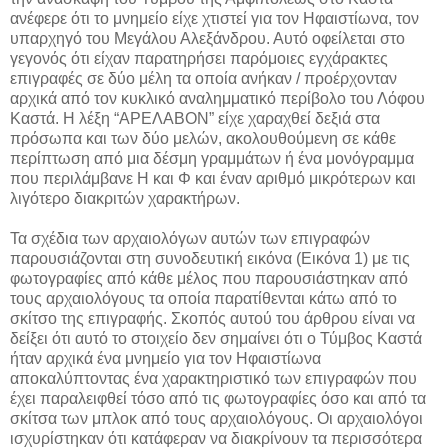
ανέφερε ότι το μνημείο είχε χτιστεί για τον Ηφαιστίωνα, τον
υπαρχηγό του Μεγάλου Αλεξάνδρου. Αυτό οφείλεται στο
γεγονός ότι είχαν παρατηρήσει παρόμοιες εγχάρακτες
επιγραφές σε δύο μέλη τα οποία ανήκαν / προέρχονταν
αρχικά από τον κυκλικό αναλημματικό περίβολο του Λόφου
Καστά. Η λέξη “ΑΡΕΛΑΒΟΝ” είχε χαραχθεί δεξιά στα
πρόσωπα και των δύο μελών, ακολουθούμενη σε κάθε
περίπτωση από μια δέσμη γραμμάτων ή ένα μονόγραμμα
που περιλάμβανε Η και Φ και έναν αριθμό μικρότερων και
λιγότερο διακριτών χαρακτήρων.
Τα σχέδια των αρχαιολόγων αυτών των επιγραφών
παρουσιάζονται στη συνοδευτική εικόνα (Εικόνα 1) με τις
φωτογραφίες από κάθε μέλος που παρουσιάστηκαν από
τους αρχαιολόγους τα οποία παρατίθενται κάτω από το
σκίτσο της επιγραφής. Σκοπός αυτού του άρθρου είναι να
δείξει ότι αυτό το στοιχείο δεν σημαίνει ότι ο Τύμβος Καστά
ήταν αρχικά ένα μνημείο για τον Ηφαιστίωνα
αποκαλύπτοντας ένα χαρακτηριστικό των επιγραφών που
έχει παραλειφθεί τόσο από τις φωτογραφίες όσο και από τα
σκίτσα των μπλοκ από τους αρχαιολόγους. Οι αρχαιολόγοι
ισχυρίστηκαν ότι κατάφεραν να διακρίνουν τα περισσότερα