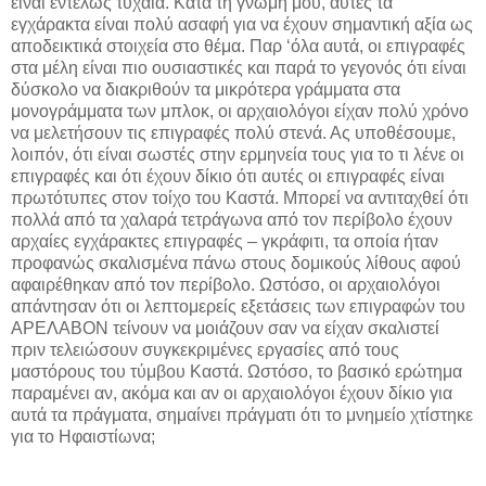
είναι εντελώς τυχαία. Κατά τη γνώμη μου, αυτές τα
εγχάρακτα είναι πολύ ασαφή για να έχουν σημαντική αξία ως
αποδεικτικά στοιχεία στο θέμα. Παρ ‘όλα αυτά, οι επιγραφές
στα μέλη είναι πιο ουσιαστικές και παρά το γεγονός ότι είναι
δύσκολο να διακριθούν τα μικρότερα γράμματα στα
μονογράμματα των μπλοκ, οι αρχαιολόγοι είχαν πολύ χρόνο
να μελετήσουν τις επιγραφές πολύ στενά. Ας υποθέσουμε,
λοιπόν, ότι είναι σωστές στην ερμηνεία τους για το τι λένε οι
επιγραφές και ότι έχουν δίκιο ότι αυτές οι επιγραφές είναι
πρωτότυπες στον τοίχο του Καστά. Μπορεί να αντιταχθεί ότι
πολλά από τα χαλαρά τετράγωνα από τον περίβολο έχουν
αρχαίες εγχάρακτες επιγραφές – γκράφιτι, τα οποία ήταν
προφανώς σκαλισμένα πάνω στους δομικούς λίθους αφού
αφαιρέθηκαν από τον περίβολο. Ωστόσο, οι αρχαιολόγοι
απάντησαν ότι οι λεπτομερείς εξετάσεις των επιγραφών του
ΑΡΕΛΑΒΟΝ τείνουν να μοιάζουν σαν να είχαν σκαλιστεί
πριν τελειώσουν συγκεκριμένες εργασίες από τους
μαστόρους του τύμβου Καστά. Ωστόσο, το βασικό ερώτημα
παραμένει αν, ακόμα και αν οι αρχαιολόγοι έχουν δίκιο για
αυτά τα πράγματα, σημαίνει πράγματι ότι το μνημείο χτίστηκε
για το Ηφαιστίωνα;