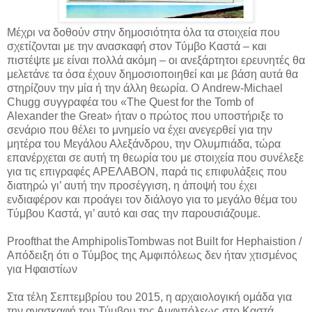
Μέχρι να δοθούν στην δημοσιότητα όλα τα στοιχεία που
σχετίζονται με την ανασκαφή στον Τύμβο Καστά – και
πιστέψτε με είναι πολλά ακόμη – οι ανεξάρτητοι ερευνητές θα
μελετάνε τα όσα έχουν δημοσιοποιηθεί και με βάση αυτά θα
στηρίζουν την μία ή την άλλη θεωρία. Ο Andrew-Michael
Chugg συγγραφέα του «The Quest for the Tomb of
Alexander the Great» ήταν ο πρώτος που υποστήριξε το
σενάριο που θέλει το μνημείο να έχει ανεγερθεί για την
μητέρα του Μεγάλου Αλεξάνδρου, την Ολυμπιάδα, τώρα
επανέρχεται σε αυτή τη θεωρία του με στοιχεία που συνέλεξε
για τις επιγραφές ΑΡΕΛΑΒΟΝ, παρά τις επιφυλάξεις που
διατηρώ γι’ αυτή την προσέγγιση, η άποψή του έχει
ενδιαφέρον και προάγει τον διάλογο για το μεγάλο θέμα του
Τύμβου Καστά, γι’ αυτό και σας την παρουσιάζουμε.
Proofthat the AmphipolisTombwas not Built for Hephaistion /
Απόδειξη ότι ο Τύμβος της Αμφιπόλεως δεν ήταν χτισμένος
για Ηφαιστίων
Στα τέλη Σεπτεμβρίου του 2015, η αρχαιολογική ομάδα για
την ανασκαφή του Τύμβου της Αμφιπόλεως στο Καστά