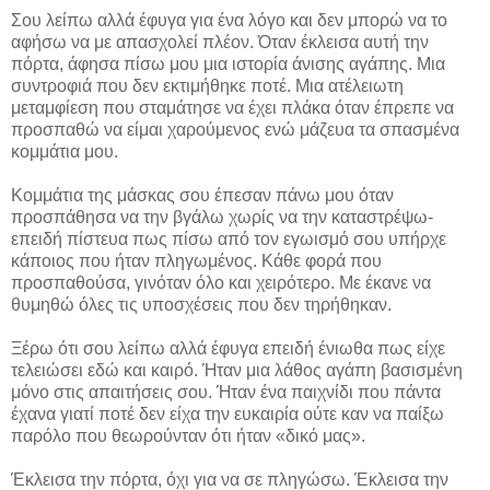
Σου λείπω αλλά έφυγα για ένα λόγο και δεν μπορώ να το
αφήσω να με απασχολεί πλέον. Όταν έκλεισα αυτή την
πόρτα, άφησα πίσω μου μια ιστορία άνισης αγάπης. Μια
συντροφιά που δεν εκτιμήθηκε ποτέ. Μια ατέλειωτη
μεταμφίεση που σταμάτησε να έχει πλάκα όταν έπρεπε να
προσπαθώ να είμαι χαρούμενος ενώ μάζευα τα σπασμένα
κομμάτια μου.
Κομμάτια της μάσκας σου έπεσαν πάνω μου όταν
προσπάθησα να την βγάλω χωρίς να την καταστρέψω-
επειδή πίστευα πως πίσω από τον εγωισμό σου υπήρχε
κάποιος που ήταν πληγωμένος. Κάθε φορά που
προσπαθούσα, γινόταν όλο και χειρότερο. Με έκανε να
θυμηθώ όλες τις υποσχέσεις που δεν τηρήθηκαν.
Ξέρω ότι σου λείπω αλλά έφυγα επειδή ένιωθα πως είχε
τελειώσει εδώ και καιρό. Ήταν μια λάθος αγάπη βασισμένη
μόνο στις απαιτήσεις σου. Ήταν ένα παιχνίδι που πάντα
έχανα γιατί ποτέ δεν είχα την ευκαιρία ούτε καν να παίξω
παρόλο που θεωρούνταν ότι ήταν «δικό μας».
Έκλεισα την πόρτα, όχι για να σε πληγώσω. Έκλεισα την