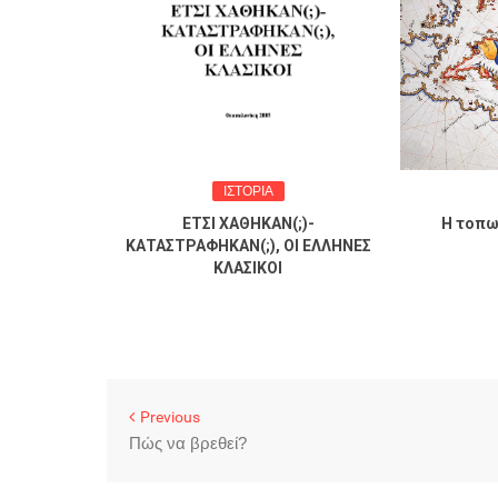
ΙΣΤΟΡΙΑ
 αθηναϊκής
ΕΤΣΙ ΧΑΘΗΚΑΝ(;)-
Η τοπω
π. Γ.
ΚΑΤΑΣΤΡΑΦΗΚΑΝ(;), ΟΙ ΕΛΛΗΝΕΣ
λου.
ΚΛΑΣΙΚΟΙ
Previous
Πώς να βρεθεί?