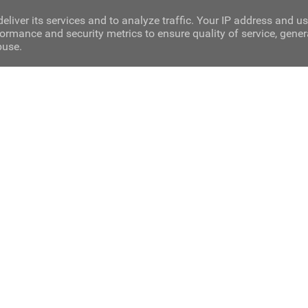
eliver its services and to analyze traffic. Your IP address and u
ormance and security metrics to ensure quality of service, gene
buse.