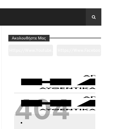
Ακολουθήστε Μας
Https://www.youtube.
Https://www.faceboo
Com/channel/UC0wk
K.com/tapantarei1965
2ge3sheyTkgpAkeBan
/?
G
Ref=pages_you_mana
Ge