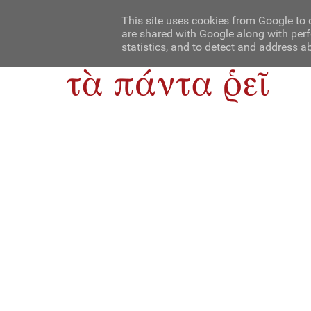
Αρχική
Contact Us
About Us
This site uses cookies from Google to d
are shared with Google along with perf
statistics, and to detect and address a