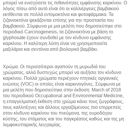
μπορεί να ενισχύσετε τις πιθανότητες εμφάνισης καρκίνου. Ο
λόγος πίσω από αυτό είναι ότι οι καλλιέργειες βαμβακιού
εκτίθενται σε πολλά εντομοκτόνα και φυτοφάρμακα. Τα
ζιζανιοκτόνα ψεκάζονται επίσης για την προστασία του
βαμβακιού. Σύμφωνα με μια μελέτη που δημοσιεύτηκε στο
περιοδικό Carcinogenesis, τα ζιζανιοκτόνα με βάση το
glyphosate έχουν συνδεθεί με τον κίνδυνο εμφάνισης
καρκίνου. Η καλύτερη λύση είναι να χρησιμοποιείτε
μαξιλάρια και σεντόνια από βιολογικό βαμβάκι.
Χρώμα. Οι περισσότεροι αγαπούν τη μυρωδιά του
χρώματος, αλλά δυστυχώς μπορεί να αυξήσει τον κίνδυνο
καρκίνου. Πολλά χρώματα περιέχουν πτητικές οργανικές
ενώσεις (VOC) οι οποίες είναι καρκινογόνες. Σύμφωνα με
μια μελέτη που δημοσιεύτηκε στην έκδοση March of 2018
του περιοδικού Occupational and Environmental Medicine,
η επαγγελματική έκθεση στο χρώμα κάνει τους ζωγράφους,
τους καλλιτέχνες και άλλους εργαζόμενους πιο επιρρεπείς
στον κίνδυνο καρκίνου του πνεύμονα, της ουροδόχου
κύστης, του στόματος και του παγκρέατος καθώς και της μη
λεμφοκυτταρικής λευχαιμίας.