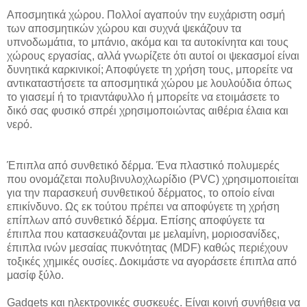
Αποσμητικά χώρου. Πολλοί αγαπούν την ευχάριστη οσμή
των αποσμητικών χώρου και συχνά ψεκάζουν τα
υπνοδωμάτια, το μπάνιο, ακόμα και τα αυτοκίνητα και τους
χώρους εργασίας, αλλά γνωρίζετε ότι αυτοί οι ψεκασμοί είναι
δυνητικά καρκινικοί; Αποφύγετε τη χρήση τους, μπορείτε να
αντικαταστήσετε τα αποσμητικά χώρου με λουλούδια όπως
το γιασεμί ή το τριαντάφυλλο ή μπορείτε να ετοιμάσετε το
δικό σας φυσικό σπρέι χρησιμοποιώντας αιθέρια έλαια και
νερό.
Έπιπλα από συνθετικό δέρμα. Ένα πλαστικό πολυμερές
που ονομάζεται πολυβινυλοχλωρίδιο (PVC) χρησιμοποιείται
για την παρασκευή συνθετικού δέρματος, το οποίο είναι
επικίνδυνο. Ως εκ τούτου πρέπει να αποφύγετε τη χρήση
επίπλων από συνθετικό δέρμα. Επίσης αποφύγετε τα
έπιπλα που κατασκευάζονται με μελαμίνη, μοριοσανίδες,
έπιπλα ινών μεσαίας πυκνότητας (MDF) καθώς περιέχουν
τοξικές χημικές ουσίες. Δοκιμάστε να αγοράσετε έπιπλα από
μασίφ ξύλο.
Gadgets και ηλεκτρονικές συσκευές. Είναι κοινή συνήθεια να