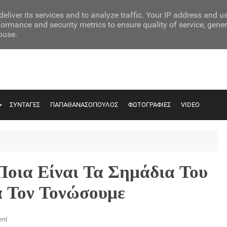
eliver its services and to analyze traffic. Your IP address and u
ormance and security metrics to ensure quality of service, gene
buse.
ΣΥΝΤΑΓΕΣ
ΠΑΠΑΘΑΝΑΣΟΠΟΥΛΟΣ
ΦΩΤΟΓΡΑΦΙΕΣ
VIDEO
Ποια Είναι Τα Σημάδια Του
 Τον Τονώσουμε
nt