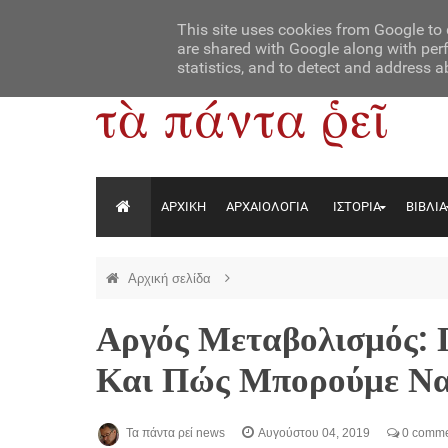
Αρχική
Contact Us
About Us
This site uses cookies from Google to d
are shared with Google along with perf
statistics, and to detect and address a
ΑΡΧΙΚΗ
ΑΡΧΑΙΟΛΟΓΙΑ
ΙΣΤΟΡΙΑ
ΒΙΒΛΙΑ
Αρχική σελίδα
Αργός Μεταβολισμός: 
Και Πώς Μπορούμε Να
Τα πάντα ρεί news
Αυγούστου 04, 2019
0 comme