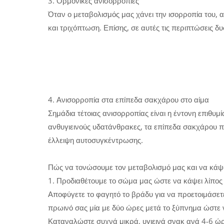
3. Ορμονικές ανισορροπίες
Όταν ο μεταβολισμός μας χάνει την ισορροπία του, 
και τριχόπτωση. Επίσης, σε αυτές τις περιπτώσεις 
4. Ανισορροπία στα επίπεδα σακχάρου στο αίμα
Σημάδια τέτοιας ανισορροπίας είναι η έντονη επιθυ
ανθυγιεινούς υδατάνθρακες, τα επίπεδα σακχάρου π
έλλειψη αυτοσυγκέντρωσης.
Πώς να τονώσουμε τον μεταβολισμό μας και να κάψ
1. Προδιαθέτουμε το σώμα μας ώστε να κάψει λίπος
Αποφύγετε το φαγητό το βράδυ για να προετοιμάσετ
πρωινό σας μία με δύο ώρες μετά το ξύπνημα ώστε 
Καταναλώστε συχνά μικρά, υγιεινά σνακ ανά 4-6 ώρε