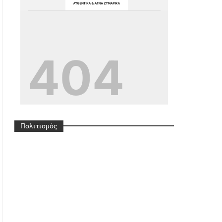
G
Ref=pages_you_mana
Ge
Πολιτισμός