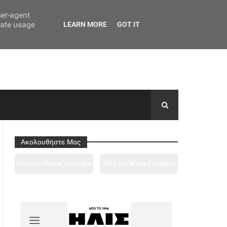
ser-agent
rate usage
LEARN MORE
GOT IT
Ακολουθήστε Μας
Https://www.youtube.
Https://www.faceboo
Com/channel/UC0wk
K.com/tapantarei1965
2ge3sheyTkgpAkeBan
/?