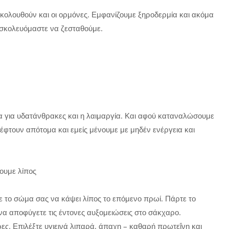
ακολουθούν και οι ορμόνες. Εμφανίζουμε ξηροδερμία και ακόμα
δυσκολευόμαστε να ζεσταθούμε.
μία για υδατάνθρακες και η λαιμαργία. Και αφού καταναλώσουμε
έφτουν απότομα και εμείς μένουμε με μηδέν ενέργεια και
ουμε λίπος
ε το σώμα σας να κάψει λίπος το επόμενο πρωί. Πάρτε το
να αποφύγετε τις έντονες αυξομειώσεις στο σάκχαρο.
ς. Επιλέξτε υγιεινά λιπαρά, άπαχη – καθαρή πρωτεΐνη και